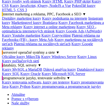
Kurzy tvorby web stránok
Kurzy HTML
Kurzy PHP skript
Kurzy
CSS
Kurzy JavaScript, jQuery, NodeJS a Vue
Pokročilé kurzy
HTML 5, CSS 3
internet marketing a reklama, PPC, Facebook a SEO
▼
Digitálny marketing kurzy
Kurzy podnikania na internete
Instagram
kurzy
Marketingové kurzy Bratislava
Kurzy Facebook marketingu a
Meta reklamy
Kurzy internet a online marketingu
Kurzy SEO -
optimalizácia internetových stránok
Kurzy Google Ads (AdWords)
Kurzy Youtube marketing
Kurzy Copywriting
Platená reklama na
Facebooku (FB) - kurzy Meta Ads
Kurzy marketingu na sociálnych
sieťach
Platená reklama na sociálnych sieťach
Kurzy Google
reklamy
serverové operačné systémy a siete
▼
Oficiálne kurzy MikroTik
Kurzy Windows Server
Kurzy Linux
Kurzy počítačových sietí
databázy, SQL servery
▼
Kurzy MySQL a MariaDB
Dátová analýza kurzy
Databázové kurzy
Kurzy SQL
Kurzy Oracle
Kurzy Microsoft SQL Server
programovacie jazyky, testovanie softvéru
▼
Kurzy testovania softwaru, kurzy pre testerov
Kurzy programovania
Java
Kurzy Python
Kurzy programovania a programovacie jazyky
Aktuálne
Pomoc s výberom
Naše služby