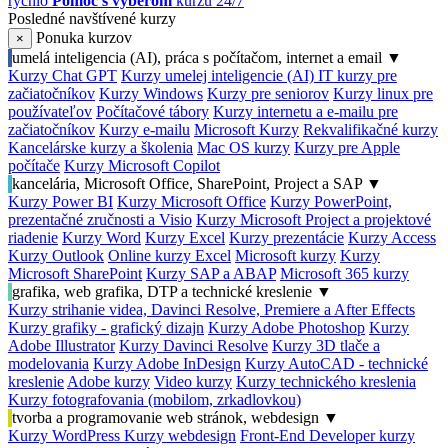
rýchlo
Pomoc s výberom
kurzu 24/7
Posledné navštívené kurzy
Ponuka kurzov
×
umelá inteligencia (AI), práca s počítačom, internet a email
▼
Kurzy Chat GPT
Kurzy umelej inteligencie (AI)
IT kurzy pre
začiatočníkov
Kurzy Windows
Kurzy pre seniorov
Kurzy linux pre
používateľov
Počítačové tábory
Kurzy internetu a e-mailu pre
začiatočníkov
Kurzy e-mailu
Microsoft Kurzy
Rekvalifikačné kurzy
Kancelárske kurzy a školenia
Mac OS kurzy
Kurzy pre Apple
počítače
Kurzy Microsoft Copilot
kancelária, Microsoft Office, SharePoint, Project a SAP
▼
Kurzy Power BI
Kurzy Microsoft Office
Kurzy PowerPoint,
prezentačné zručnosti a Visio
Kurzy Microsoft Project a projektové
riadenie
Kurzy Word
Kurzy Excel
Kurzy prezentácie
Kurzy Access
Kurzy Outlook
Online kurzy Excel
Microsoft kurzy
Kurzy
Microsoft SharePoint
Kurzy SAP a ABAP
Microsoft 365 kurzy
grafika, web grafika, DTP a technické kreslenie
▼
Kurzy strihanie videa, Davinci Resolve, Premiere a After Effects
Kurzy grafiky - grafický dizajn
Kurzy Adobe Photoshop
Kurzy
Adobe Illustrator
Kurzy Davinci Resolve
Kurzy 3D tlače a
modelovania
Kurzy Adobe InDesign
Kurzy AutoCAD - technické
kreslenie
Adobe kurzy
Video kurzy
Kurzy technického kreslenia
Kurzy fotografovania (mobilom, zrkadlovkou)
tvorba a programovanie web stránok, webdesign
▼
Kurzy WordPress
Kurzy webdesign
Front-End Developer kurzy