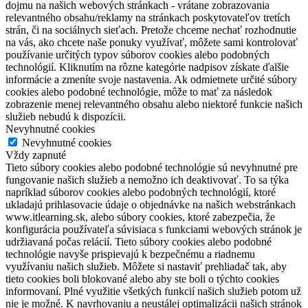
dojmu na našich webových stránkach - vrátane zobrazovania
relevantného obsahu/reklamy na stránkach poskytovateľov tretích
strán, či na sociálnych sieťach. Pretože chceme nechať rozhodnutie
na vás, ako chcete naše ponuky využívať, môžete sami kontrolovať
používanie určitých typov súborov cookies alebo podobných
technológií. Kliknutím na rôzne kategórie nadpisov získate ďalšie
informácie a zmeníte svoje nastavenia. Ak odmietnete určité súbory
cookies alebo podobné technológie, môže to mať za následok
zobrazenie menej relevantného obsahu alebo niektoré funkcie našich
služieb nebudú k dispozícii.
Nevyhnutné cookies
Nevyhnutné cookies
Vždy zapnuté
Tieto súbory cookies alebo podobné technológie sú nevyhnutné pre
fungovanie našich služieb a nemožno ich deaktivovať. To sa týka
napríklad súborov cookies alebo podobných technológií, ktoré
ukladajú prihlasovacie údaje o objednávke na našich webstránkach
www.itlearning.sk, alebo súbory cookies, ktoré zabezpečia, že
konfigurácia používateľa súvisiaca s funkciami webových stránok je
udržiavaná počas relácií. Tieto súbory cookies alebo podobné
technológie navyše prispievajú k bezpečnému a riadnemu
využívaniu našich služieb. Môžete si nastaviť prehliadač tak, aby
tieto cookies boli blokované alebo aby ste boli o týchto cookies
informovaní. Plné využitie všetkých funkcií našich služieb potom už
nie je možné. K navrhovaniu a neustálej optimalizácii našich stránok