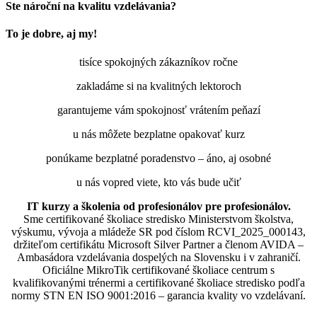
Ste nároční na kvalitu vzdelávania?
To je dobre, aj my!
tisíce spokojných zákazníkov ročne
zakladáme si na kvalitných lektoroch
garantujeme vám spokojnosť vrátením peňazí
u nás môžete bezplatne opakovať kurz
ponúkame bezplatné poradenstvo – áno, aj osobné
u nás vopred viete, kto vás bude učiť
IT kurzy a školenia od profesionálov pre profesionálov.
Sme certifikované školiace stredisko Ministerstvom školstva,
výskumu, vývoja a mládeže SR pod číslom RCVI_2025_000143,
držiteľom certifikátu Microsoft Silver Partner a členom AVIDA –
Ambasádora vzdelávania dospelých na Slovensku i v zahraničí.​​​​​​​​​​​​​​​​
Oficiálne MikroTik certifikované školiace centrum s
kvalifikovanými trénermi ​​​​​​​​​​a certifikované školiace stredisko podľa
normy STN EN ISO 9001:2016 – garancia kvality vo vzdelávaní.