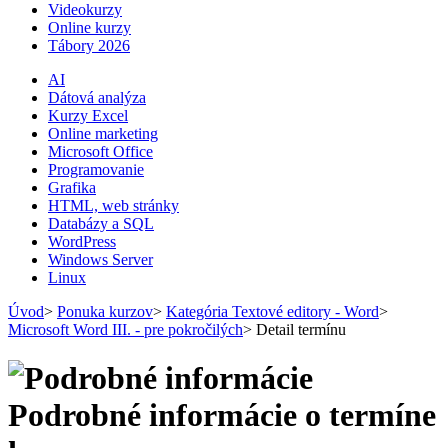
Videokurzy
Online kurzy
Tábory 2026
AI
Dátová analýza
Kurzy Excel
Online marketing
Microsoft Office
Programovanie
Grafika
HTML, web stránky
Databázy a SQL
WordPress
Windows Server
Linux
Úvod
>
Ponuka kurzov
>
Kategória Textové editory - Word
>
Microsoft Word III. - pre pokročilých
>
Detail termínu
Podrobné informácie o termíne