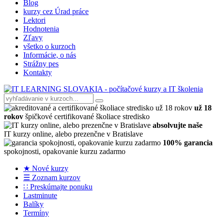
Blog
kurzy cez Úrad práce
Lektori
Hodnotenia
Zľavy
všetko o kurzoch
Informácie, o nás
Strážny pes
Kontakty
už 18
rokov
špičkové certifikované školiace stredisko
absolvujte naše
IT kurzy online, alebo prezenčne v Bratislave
100% garancia
spokojnosti, opakovanie kurzu zadarmo
★ Nové kurzy
☰ Zoznam kurzov
∷ Preskúmajte ponuku
Lastminute
Balíky
Termíny