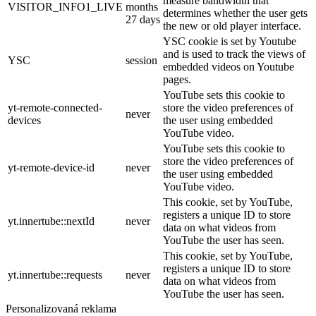
measure bandwidth that
VISITOR_INFO1_LIVE
months
determines whether the user gets
27 days
the new or old player interface.
YSC cookie is set by Youtube
and is used to track the views of
YSC
session
embedded videos on Youtube
pages.
YouTube sets this cookie to
yt-remote-connected-
store the video preferences of
never
devices
the user using embedded
YouTube video.
YouTube sets this cookie to
store the video preferences of
yt-remote-device-id
never
the user using embedded
YouTube video.
This cookie, set by YouTube,
registers a unique ID to store
yt.innertube::nextId
never
data on what videos from
YouTube the user has seen.
This cookie, set by YouTube,
registers a unique ID to store
yt.innertube::requests
never
data on what videos from
YouTube the user has seen.
Personalizovaná reklama