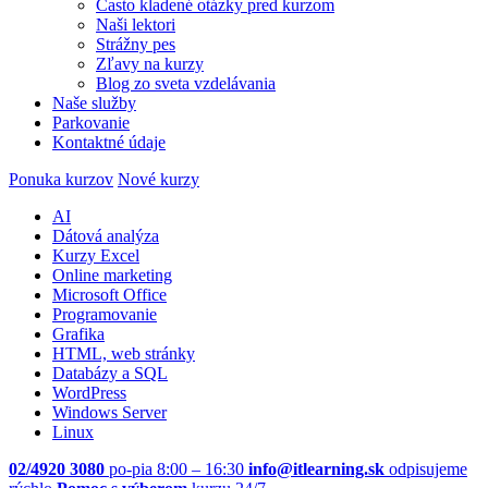
Často kladené otázky pred kurzom
Naši lektori
Strážny pes
Zľavy na kurzy
Blog zo sveta vzdelávania
Naše služby
Parkovanie
Kontaktné údaje
Ponuka kurzov
Nové kurzy
AI
Dátová analýza
Kurzy Excel
Online marketing
Microsoft Office
Programovanie
Grafika
HTML, web stránky
Databázy a SQL
WordPress
Windows Server
Linux
02/4920 3080
po-pia 8:00 – 16:30
info@itlearning.sk
odpisujeme