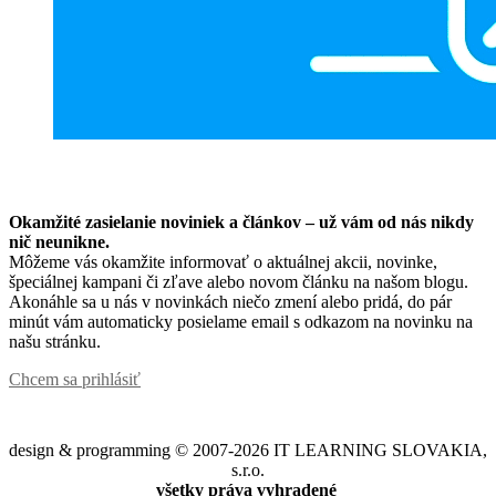
Okamžité zasielanie noviniek a článkov – u
ž vám od nás nikdy
nič neunikne.
Môžeme vás okamžite informovať o aktuálnej akcii, novinke,
špeciálnej kampani či zľave alebo novom článku na našom blogu.
Akonáhle sa u nás v novinkách niečo zmení alebo pridá, do pár
minút vám automaticky posielame email s odkazom na novinku na
našu stránku.
Chcem sa prihlásiť
design & programming © 2007-2026 IT LEARNING SLOVAKIA,
s.r.o.
všetky práva vyhradené