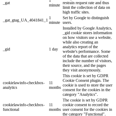
1
_gat
restrain request rate and thus
minute
limit the collection of data on
high traffic sites.
1
Set by Google to distinguish
_gat_gtag_UA_4041841_1
minute
users.
Installed by Google Analytics,
_gid cookie stores information
on how visitors use a website,
while also creating an
analytics report of the
_gid
1 day
website's performance. Some
of the data that are collected
include the number of visitors,
their source, and the pages
they visit anonymously.
This cookie is set by GDPR
Cookie Consent plugin. The
cookielawinfo-checkbox-
11
cookie is used to store the user
analytics
months
consent for the cookies in the
category "Analytics".
The cookie is set by GDPR
cookielawinfo-checkbox-
11
cookie consent to record the
functional
months
user consent for the cookies in
the category "Functional".