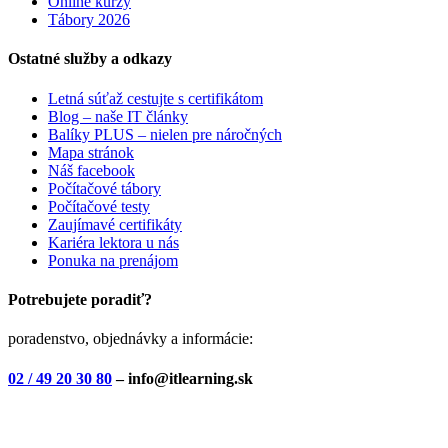
Online kurzy
Tábory 2026
Ostatné služby a odkazy
Letná súťaž cestujte s certifikátom
Blog – naše IT články
Balíky PLUS – nielen pre náročných
Mapa stránok
Náš facebook
Počítačové tábory
Počítačové testy
Zaujímavé certifikáty
Kariéra lektora u nás
Ponuka na prenájom
Potrebujete poradiť?
poradenstvo, objednávky a informácie:
02 / 49 20 30 80
– info@itlearning.sk