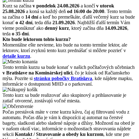
Kurz sa začína
v pondelok 24.08.2026
a končí
v utorok
25.08.2026
a koná sa každý deň
od 16:00 do 20:00
. Tento termín
sa začína o
14 dní
a keď ho premeškáte, ďalší večerný kurz sa bude
konať
o 42 dní
, teda dňa
21.09.2026
. Najbližší ďalší termín Vám
vieme ponúknuť ako
denný kurz
, ktorý začína dňa
14.09.2026
,
teda
o 35 dní
.
Kto bude lektorom tohto kurzu?
Momentálne ešte nevieme, kto bude na tomto termíne lektor, ale
lektorov, ktorí zvyknú tento kurz prednášať si môžete pozrieť v
detaile kurzu
.
Tento termín kurzu sa bude konať v našich počítačových učebniach
v Bratislave na Kominárskej ulici
, čo je kúsok od Račianskeho
mýta. Pozrite si
stránku pobočky Bratislava
, kde nájdete mapku,
informácie o dostupnosti MHD a o parkovaní.
Tento kurz sa bude realizovať ako skupinový a prihlasovanie je
zatiaľ otvorené, zostávajú voľné miesta.
Počas prestávok máte v cene kurzu kávu, čaj aj filtrovanú vodu z
automatu. Počas dňa je vám k dispozícii aj automat na čerstvé
bagety, sladkosti alebo sladené nápoje a džúsy. Možností na obed je
v našom okolí viac, informácie o možnostiach stravovania nájdete
sekcii
Kontakt / Stravovanie a obedy ku kurzom
, kde sme pre