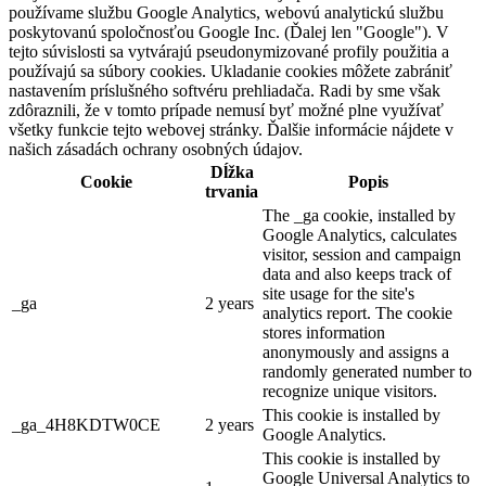
používame službu Google Analytics, webovú analytickú službu
poskytovanú spoločnosťou Google Inc. (Ďalej len "Google"). V
tejto súvislosti sa vytvárajú pseudonymizované profily použitia a
používajú sa súbory cookies. Ukladanie cookies môžete zabrániť
nastavením príslušného softvéru prehliadača. Radi by sme však
zdôraznili, že v tomto prípade nemusí byť možné plne využívať
všetky funkcie tejto webovej stránky. Ďalšie informácie nájdete v
našich zásadách ochrany osobných údajov.
Dĺžka
Cookie
Popis
trvania
The _ga cookie, installed by
Google Analytics, calculates
visitor, session and campaign
data and also keeps track of
site usage for the site's
_ga
2 years
analytics report. The cookie
stores information
anonymously and assigns a
randomly generated number to
recognize unique visitors.
This cookie is installed by
_ga_4H8KDTW0CE
2 years
Google Analytics.
This cookie is installed by
Google Universal Analytics to