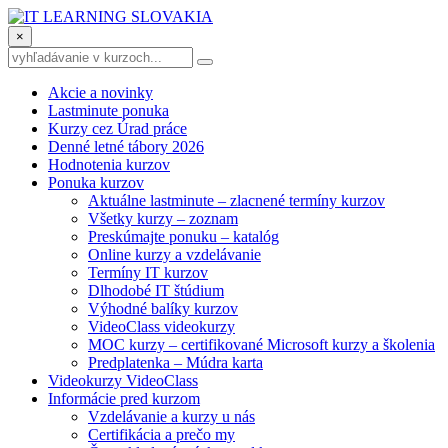
×
Akcie a novinky
Lastminute ponuka
Kurzy cez Úrad práce
Denné letné tábory 2026
Hodnotenia kurzov
Ponuka kurzov
Aktuálne lastminute – zlacnené termíny kurzov
Všetky kurzy – zoznam
Preskúmajte ponuku – katalóg
Online kurzy a vzdelávanie
Termíny IT kurzov
Dlhodobé IT štúdium
Výhodné balíky kurzov
VideoClass videokurzy
MOC kurzy – certifikované Microsoft kurzy a školenia
Predplatenka – Múdra karta
Videokurzy VideoClass
Informácie pred kurzom
Vzdelávanie a kurzy u nás
Certifikácia a prečo my