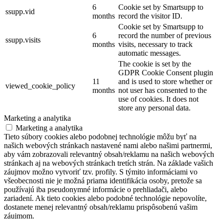
6
Cookie set by Smartsupp to
ssupp.vid
months
record the visitor ID.
Cookie set by Smartsupp to
6
record the number of previous
ssupp.visits
months
visits, necessary to track
automatic messages.
The cookie is set by the
GDPR Cookie Consent plugin
11
and is used to store whether or
viewed_cookie_policy
months
not user has consented to the
use of cookies. It does not
store any personal data.
Marketing a analytika
Marketing a analytika
Tieto súbory cookies alebo podobnej technológie môžu byť na
našich webových stránkach nastavené nami alebo našimi partnermi,
aby vám zobrazovali relevantný obsah/reklamu na našich webových
stránkach aj na webových stránkach tretích strán. Na základe vašich
záujmov možno vytvoriť tzv. profily. S týmito informáciami vo
všeobecnosti nie je možná priama identifikácia osoby, pretože sa
používajú iba pseudonymné informácie o prehliadači, alebo
zariadení. Ak tieto cookies alebo podobné technológie nepovolíte,
dostanete menej relevantný obsah/reklamu prispôsobenú vašim
záujmom.