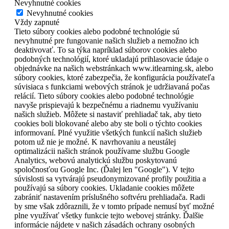
Nevyhnutné cookies
Nevyhnutné cookies
Vždy zapnuté
Tieto súbory cookies alebo podobné technológie sú
nevyhnutné pre fungovanie našich služieb a nemožno ich
deaktivovať. To sa týka napríklad súborov cookies alebo
podobných technológií, ktoré ukladajú prihlasovacie údaje o
objednávke na našich webstránkach www.itlearning.sk, alebo
súbory cookies, ktoré zabezpečia, že konfigurácia používateľa
súvisiaca s funkciami webových stránok je udržiavaná počas
relácií. Tieto súbory cookies alebo podobné technológie
navyše prispievajú k bezpečnému a riadnemu využívaniu
našich služieb. Môžete si nastaviť prehliadač tak, aby tieto
cookies boli blokované alebo aby ste boli o týchto cookies
informovaní. Plné využitie všetkých funkcií našich služieb
potom už nie je možné. K navrhovaniu a neustálej
optimalizácii našich stránok používame službu Google
Analytics, webovú analytickú službu poskytovanú
spoločnosťou Google Inc. (Ďalej len "Google"). V tejto
súvislosti sa vytvárajú pseudonymizované profily použitia a
používajú sa súbory cookies. Ukladanie cookies môžete
zabrániť nastavením príslušného softvéru prehliadača. Radi
by sme však zdôraznili, že v tomto prípade nemusí byť možné
plne využívať všetky funkcie tejto webovej stránky. Ďalšie
informácie nájdete v našich zásadách ochrany osobných