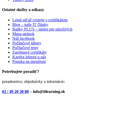
Ostatné služby a odkazy
Letná súťaž cestujte s certifikátom
Blog – naše IT články
Balíky PLUS – nielen pre náročných
Mapa stránok
Náš facebook
Počítačové tábory
Počítačové testy
Zaujímavé certifikáty
Kariéra lektora u nás
Ponuka na prenájom
Potrebujete poradiť?
poradenstvo, objednávky a informácie:
02 / 49 20 30 80
– info@itlearning.sk