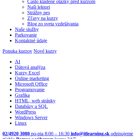
Často kladené otázky pred kurzom
Naši lektori
Strážny pes
Zľavy na kurzy
Blog zo sveta vzdelávania
Naše služby
Parkovanie
Kontaktné údaje
Ponuka kurzov
Nové kurzy
AI
Dátová analýza
Kurzy Excel
Online marketing
Microsoft Office
Programovanie
Grafika
HTML, web stránky
Databázy a SQL
WordPress
Windows Server
Linux
02/4920 3080
po-pia 8:00 – 16:30
info@itlearning.sk
odpisujeme