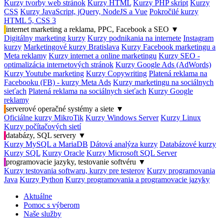
Kurzy tvorby web stránok
Kurzy HTML
Kurzy PHP skript
Kurzy
CSS
Kurzy JavaScript, jQuery, NodeJS a Vue
Pokročilé kurzy
HTML 5, CSS 3
internet marketing a reklama, PPC, Facebook a SEO
▼
Digitálny marketing kurzy
Kurzy podnikania na internete
Instagram
kurzy
Marketingové kurzy Bratislava
Kurzy Facebook marketingu a
Meta reklamy
Kurzy internet a online marketingu
Kurzy SEO -
optimalizácia internetových stránok
Kurzy Google Ads (AdWords)
Kurzy Youtube marketing
Kurzy Copywriting
Platená reklama na
Facebooku (FB) - kurzy Meta Ads
Kurzy marketingu na sociálnych
sieťach
Platená reklama na sociálnych sieťach
Kurzy Google
reklamy
serverové operačné systémy a siete
▼
Oficiálne kurzy MikroTik
Kurzy Windows Server
Kurzy Linux
Kurzy počítačových sietí
databázy, SQL servery
▼
Kurzy MySQL a MariaDB
Dátová analýza kurzy
Databázové kurzy
Kurzy SQL
Kurzy Oracle
Kurzy Microsoft SQL Server
programovacie jazyky, testovanie softvéru
▼
Kurzy testovania softwaru, kurzy pre testerov
Kurzy programovania
Java
Kurzy Python
Kurzy programovania a programovacie jazyky
Aktuálne
Pomoc s výberom
Naše služby