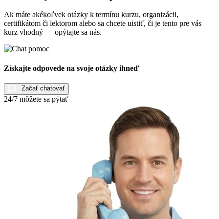
Ak máte akékoľvek otázky k termínu kurzu, organizácii,
certifikátom či lektorom alebo sa chcete uistiť, či je tento pre vás
kurz vhodný — opýtajte sa nás.
Získajte odpovede na svoje otázky ihneď
Začať chatovať
24/7 môžete sa pýtať