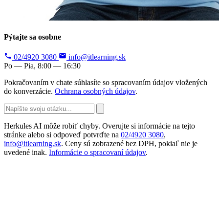
Pýtajte sa osobne
02/4920 3080
info@itlearning.sk
Po — Pia, 8:00 — 16:30
Pokračovaním v chate súhlasíte so spracovaním údajov vložených
do konverzácie.
Ochrana osobných údajov
.
Herkules AI môže robiť chyby. Overujte si informácie na tejto
stránke alebo si odpoveď potvrďte na
02/4920 3080
,
info@itlearning.sk
. Ceny sú zobrazené bez DPH, pokiaľ nie je
uvedené inak.
Informácie o spracovaní údajov
.