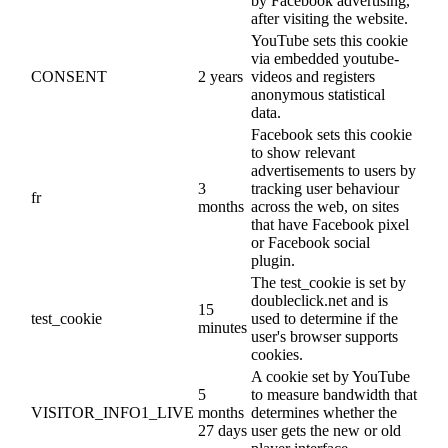
by Facebook advertising,
after visiting the website.
YouTube sets this cookie
via embedded youtube-
CONSENT
2 years
videos and registers
anonymous statistical
data.
Facebook sets this cookie
to show relevant
advertisements to users by
3
tracking user behaviour
fr
months
across the web, on sites
that have Facebook pixel
or Facebook social
plugin.
The test_cookie is set by
doubleclick.net and is
15
test_cookie
used to determine if the
minutes
user's browser supports
cookies.
A cookie set by YouTube
5
to measure bandwidth that
VISITOR_INFO1_LIVE
months
determines whether the
27 days
user gets the new or old