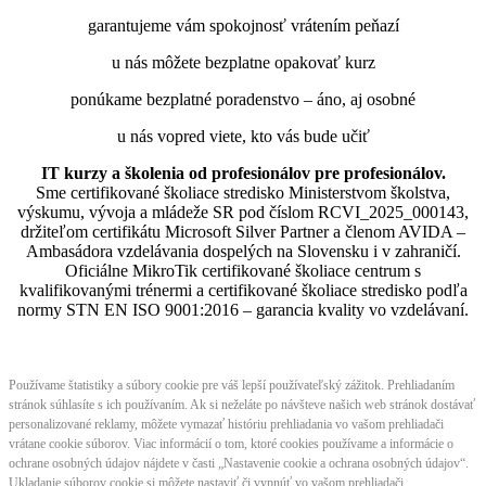
garantujeme vám spokojnosť vrátením peňazí
u nás môžete bezplatne opakovať kurz
ponúkame bezplatné poradenstvo – áno, aj osobné
u nás vopred viete, kto vás bude učiť
IT kurzy a školenia od profesionálov pre profesionálov.
Sme certifikované školiace stredisko Ministerstvom školstva,
výskumu, vývoja a mládeže SR pod číslom RCVI_2025_000143,
držiteľom certifikátu Microsoft Silver Partner a členom AVIDA –
Ambasádora vzdelávania dospelých na Slovensku i v zahraničí.​​​​​​​​​​​​​​​​
Oficiálne MikroTik certifikované školiace centrum s
kvalifikovanými trénermi ​​​​​​​​​​a certifikované školiace stredisko podľa
normy STN EN ISO 9001:2016 – garancia kvality vo vzdelávaní.
Používame štatistiky a súbory cookie pre váš lepší používateľský zážitok. Prehliadaním
stránok súhlasíte s ich používaním. Ak si neželáte po návšteve našich web stránok dostávať
personalizované reklamy, môžete vymazať históriu prehliadania vo vašom prehliadači
vrátane cookie súborov. Viac informácií o tom, ktoré cookies používame a informácie o
ochrane osobných údajov nájdete v časti „Nastavenie cookie a ochrana osobných údajov“.
Ukladanie súborov cookie si môžete nastaviť či vypnúť vo vašom prehliadači.