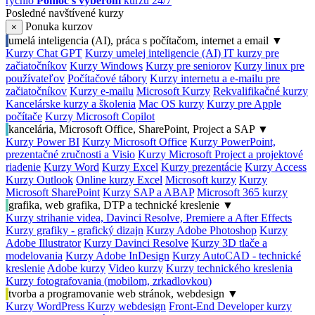
rýchlo
Pomoc s výberom
kurzu 24/7
Posledné navštívené kurzy
Ponuka kurzov
×
umelá inteligencia (AI), práca s počítačom, internet a email
▼
Kurzy Chat GPT
Kurzy umelej inteligencie (AI)
IT kurzy pre
začiatočníkov
Kurzy Windows
Kurzy pre seniorov
Kurzy linux pre
používateľov
Počítačové tábory
Kurzy internetu a e-mailu pre
začiatočníkov
Kurzy e-mailu
Microsoft Kurzy
Rekvalifikačné kurzy
Kancelárske kurzy a školenia
Mac OS kurzy
Kurzy pre Apple
počítače
Kurzy Microsoft Copilot
kancelária, Microsoft Office, SharePoint, Project a SAP
▼
Kurzy Power BI
Kurzy Microsoft Office
Kurzy PowerPoint,
prezentačné zručnosti a Visio
Kurzy Microsoft Project a projektové
riadenie
Kurzy Word
Kurzy Excel
Kurzy prezentácie
Kurzy Access
Kurzy Outlook
Online kurzy Excel
Microsoft kurzy
Kurzy
Microsoft SharePoint
Kurzy SAP a ABAP
Microsoft 365 kurzy
grafika, web grafika, DTP a technické kreslenie
▼
Kurzy strihanie videa, Davinci Resolve, Premiere a After Effects
Kurzy grafiky - grafický dizajn
Kurzy Adobe Photoshop
Kurzy
Adobe Illustrator
Kurzy Davinci Resolve
Kurzy 3D tlače a
modelovania
Kurzy Adobe InDesign
Kurzy AutoCAD - technické
kreslenie
Adobe kurzy
Video kurzy
Kurzy technického kreslenia
Kurzy fotografovania (mobilom, zrkadlovkou)
tvorba a programovanie web stránok, webdesign
▼
Kurzy WordPress
Kurzy webdesign
Front-End Developer kurzy