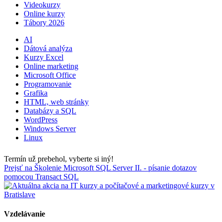
Videokurzy
Online kurzy
Tábory 2026
AI
Dátová analýza
Kurzy Excel
Online marketing
Microsoft Office
Programovanie
Grafika
HTML, web stránky
Databázy a SQL
WordPress
Windows Server
Linux
Termín už prebehol, vyberte si iný!
Prejsť na Školenie Microsoft SQL Server II. - písanie dotazov
pomocou Transact SQL
Vzdelávanie