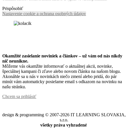
Prispôsobiť
Nastavenie cookie a ochrana osobných údajov
Okamžité zasielanie noviniek a článkov – u
ž vám od nás nikdy
nič neunikne.
Môžeme vás okamžite informovať o aktuálnej akcii, novinke,
špeciálnej kampani či zľave alebo novom článku na našom blogu.
Akonáhle sa u nás v novinkách niečo zmení alebo pridá, do pár
minút vám automaticky posielame email s odkazom na novinku na
našu stránku.
Chcem sa prihlásiť
design & programming © 2007-2026 IT LEARNING SLOVAKIA,
s.r.o.
všetky práva vyhradené