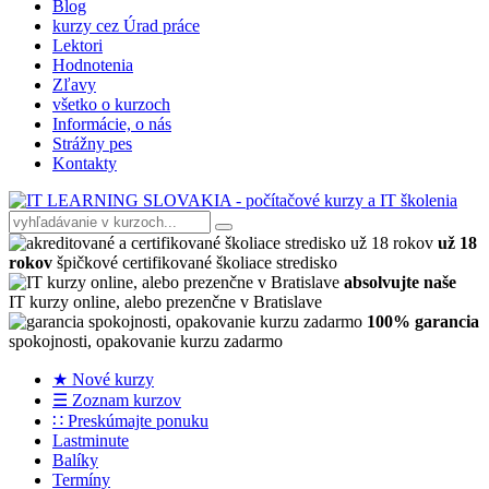
Blog
kurzy cez Úrad práce
Lektori
Hodnotenia
Zľavy
všetko o kurzoch
Informácie, o nás
Strážny pes
Kontakty
už 18
rokov
špičkové certifikované školiace stredisko
absolvujte naše
IT kurzy online, alebo prezenčne v Bratislave
100% garancia
spokojnosti, opakovanie kurzu zadarmo
★ Nové kurzy
☰ Zoznam kurzov
∷ Preskúmajte ponuku
Lastminute
Balíky
Termíny