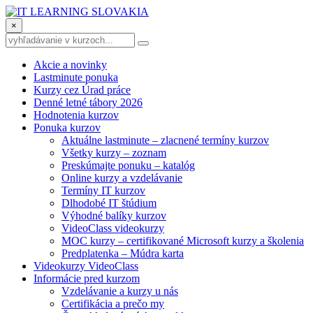
×
Akcie a novinky
Lastminute ponuka
Kurzy cez Úrad práce
Denné letné tábory 2026
Hodnotenia kurzov
Ponuka kurzov
Aktuálne lastminute – zlacnené termíny kurzov
Všetky kurzy – zoznam
Preskúmajte ponuku – katalóg
Online kurzy a vzdelávanie
Termíny IT kurzov
Dlhodobé IT štúdium
Výhodné balíky kurzov
VideoClass videokurzy
MOC kurzy – certifikované Microsoft kurzy a školenia
Predplatenka – Múdra karta
Videokurzy VideoClass
Informácie pred kurzom
Vzdelávanie a kurzy u nás
Certifikácia a prečo my