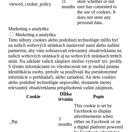
11
store whether or not
viewed_cookie_policy
months
user has consented to
the use of cookies. It
does not store any
personal data.
Marketing a analytika
Marketing a analytika
Tieto súbory cookies alebo podobnej technológie môžu byť
na našich webových stránkach nastavené nami alebo našimi
partnermi, aby vám zobrazovali relevantný obsah/reklamu na
našich webových stránkach aj na webových stránkach tretích
strán. Na základe vašich záujmov možno vytvoriť tzv. profily.
S týmito informáciami vo všeobecnosti nie je možná priama
identifikácia osoby, pretože sa používajú iba pseudonymné
informácie o prehliadači, alebo zariadení. Ak tieto cookies
alebo podobné technológie nepovolíte, dostanete menej
relevantný obsah/reklamu prispôsobenú vašim záujmom.
Dĺžka
Cookie
Popis
trvania
This cookie is set by
Facebook to display
advertisements when
3
_fbp
either on Facebook or on
months
a digital platform powered