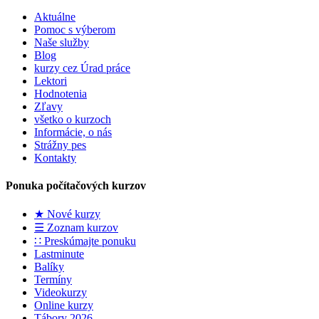
Aktuálne
Pomoc s výberom
Naše služby
Blog
kurzy cez Úrad práce
Lektori
Hodnotenia
Zľavy
všetko o kurzoch
Informácie, o nás
Strážny pes
Kontakty
Ponuka počítačových kurzov
★ Nové kurzy
☰ Zoznam kurzov
∷ Preskúmajte ponuku
Lastminute
Balíky
Termíny
Videokurzy
Online kurzy
Tábory 2026