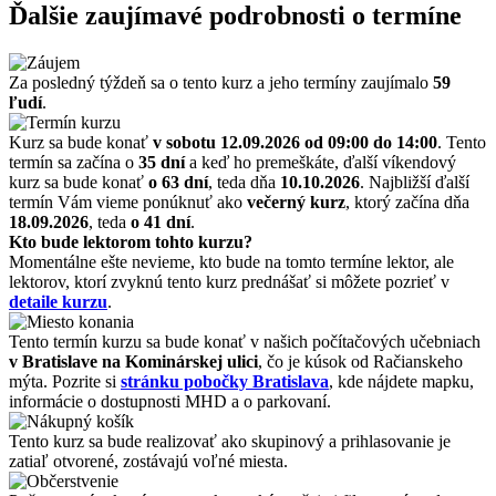
Ďalšie zaujímavé podrobnosti o termíne
Za posledný týždeň sa o tento kurz a jeho termíny zaujímalo
59
ľudí
.
Kurz sa bude konať
v sobotu 12.09.2026
od 09:00 do 14:00
. Tento
termín sa začína o
35 dní
a keď ho premeškáte, ďalší víkendový
kurz sa bude konať
o 63 dní
, teda dňa
10.10.2026
. Najbližší ďalší
termín Vám vieme ponúknuť ako
večerný kurz
, ktorý začína dňa
18.09.2026
, teda
o 41 dní
.
Kto bude lektorom tohto kurzu?
Momentálne ešte nevieme, kto bude na tomto termíne lektor, ale
lektorov, ktorí zvyknú tento kurz prednášať si môžete pozrieť v
detaile kurzu
.
Tento termín kurzu sa bude konať v našich počítačových učebniach
v Bratislave na Kominárskej ulici
, čo je kúsok od Račianskeho
mýta. Pozrite si
stránku pobočky Bratislava
, kde nájdete mapku,
informácie o dostupnosti MHD a o parkovaní.
Tento kurz sa bude realizovať ako skupinový a prihlasovanie je
zatiaľ otvorené, zostávajú voľné miesta.