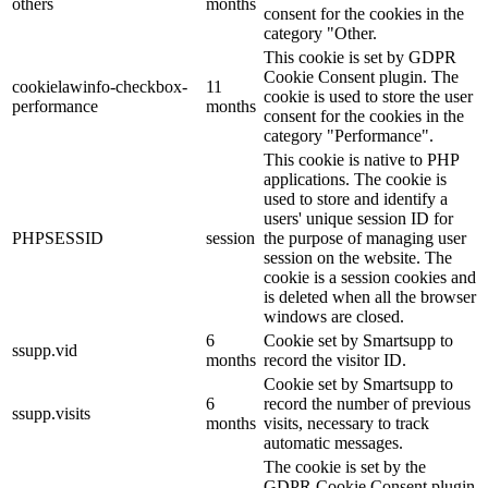
others
months
consent for the cookies in the
category "Other.
This cookie is set by GDPR
Cookie Consent plugin. The
cookielawinfo-checkbox-
11
cookie is used to store the user
performance
months
consent for the cookies in the
category "Performance".
This cookie is native to PHP
applications. The cookie is
used to store and identify a
users' unique session ID for
PHPSESSID
session
the purpose of managing user
session on the website. The
cookie is a session cookies and
is deleted when all the browser
windows are closed.
6
Cookie set by Smartsupp to
ssupp.vid
months
record the visitor ID.
Cookie set by Smartsupp to
6
record the number of previous
ssupp.visits
months
visits, necessary to track
automatic messages.
The cookie is set by the
GDPR Cookie Consent plugin