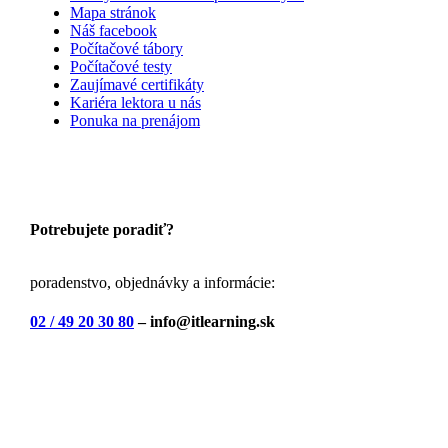
Mapa stránok
Náš facebook
Počítačové tábory
Počítačové testy
Zaujímavé certifikáty
Kariéra lektora u nás
Ponuka na prenájom
Potrebujete poradiť?
poradenstvo, objednávky a informácie:
02 / 49 20 30 80
– info@itlearning.sk