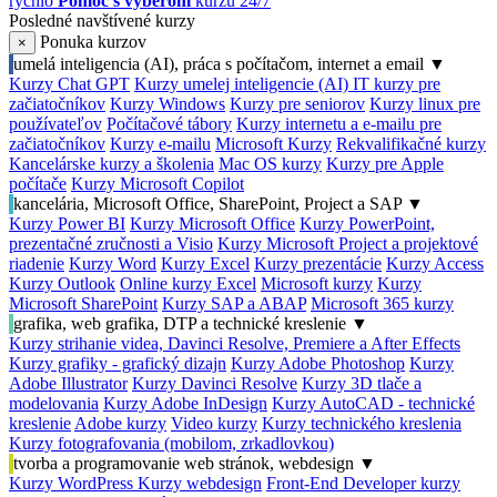
rýchlo
Pomoc s výberom
kurzu 24/7
Posledné navštívené kurzy
Ponuka kurzov
×
umelá inteligencia (AI), práca s počítačom, internet a email
▼
Kurzy Chat GPT
Kurzy umelej inteligencie (AI)
IT kurzy pre
začiatočníkov
Kurzy Windows
Kurzy pre seniorov
Kurzy linux pre
používateľov
Počítačové tábory
Kurzy internetu a e-mailu pre
začiatočníkov
Kurzy e-mailu
Microsoft Kurzy
Rekvalifikačné kurzy
Kancelárske kurzy a školenia
Mac OS kurzy
Kurzy pre Apple
počítače
Kurzy Microsoft Copilot
kancelária, Microsoft Office, SharePoint, Project a SAP
▼
Kurzy Power BI
Kurzy Microsoft Office
Kurzy PowerPoint,
prezentačné zručnosti a Visio
Kurzy Microsoft Project a projektové
riadenie
Kurzy Word
Kurzy Excel
Kurzy prezentácie
Kurzy Access
Kurzy Outlook
Online kurzy Excel
Microsoft kurzy
Kurzy
Microsoft SharePoint
Kurzy SAP a ABAP
Microsoft 365 kurzy
grafika, web grafika, DTP a technické kreslenie
▼
Kurzy strihanie videa, Davinci Resolve, Premiere a After Effects
Kurzy grafiky - grafický dizajn
Kurzy Adobe Photoshop
Kurzy
Adobe Illustrator
Kurzy Davinci Resolve
Kurzy 3D tlače a
modelovania
Kurzy Adobe InDesign
Kurzy AutoCAD - technické
kreslenie
Adobe kurzy
Video kurzy
Kurzy technického kreslenia
Kurzy fotografovania (mobilom, zrkadlovkou)
tvorba a programovanie web stránok, webdesign
▼
Kurzy WordPress
Kurzy webdesign
Front-End Developer kurzy