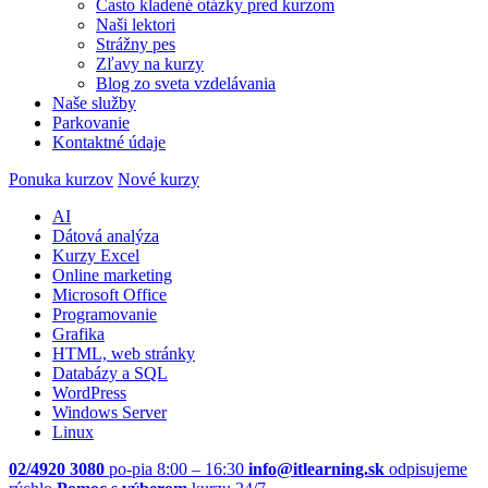
Často kladené otázky pred kurzom
Naši lektori
Strážny pes
Zľavy na kurzy
Blog zo sveta vzdelávania
Naše služby
Parkovanie
Kontaktné údaje
Ponuka kurzov
Nové kurzy
AI
Dátová analýza
Kurzy Excel
Online marketing
Microsoft Office
Programovanie
Grafika
HTML, web stránky
Databázy a SQL
WordPress
Windows Server
Linux
02/4920 3080
po-pia 8:00 – 16:30
info@itlearning.sk
odpisujeme