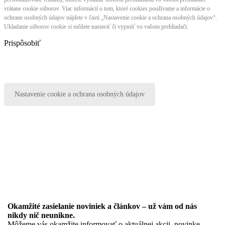
vrátane cookie súborov. Viac informácií o tom, ktoré cookies používame a informácie o
ochrane osobných údajov nájdete v časti „Nastavenie cookie a ochrana osobných údajov“.
Ukladanie súborov cookie si môžete nastaviť či vypnúť vo vašom prehliadači.
Prispôsobiť
Nastavenie cookie a ochrana osobných údajov
Okamžité zasielanie noviniek a článkov – u
ž vám od nás
nikdy nič neunikne.
Môžeme vás okamžite informovať o aktuálnej akcii, novinke,