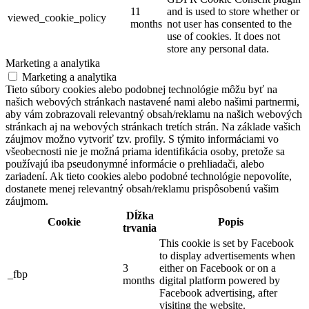
11
and is used to store whether or
viewed_cookie_policy
months
not user has consented to the
use of cookies. It does not
store any personal data.
Marketing a analytika
Marketing a analytika
Tieto súbory cookies alebo podobnej technológie môžu byť na
našich webových stránkach nastavené nami alebo našimi partnermi,
aby vám zobrazovali relevantný obsah/reklamu na našich webových
stránkach aj na webových stránkach tretích strán. Na základe vašich
záujmov možno vytvoriť tzv. profily. S týmito informáciami vo
všeobecnosti nie je možná priama identifikácia osoby, pretože sa
používajú iba pseudonymné informácie o prehliadači, alebo
zariadení. Ak tieto cookies alebo podobné technológie nepovolíte,
dostanete menej relevantný obsah/reklamu prispôsobenú vašim
záujmom.
Dĺžka
Cookie
Popis
trvania
This cookie is set by Facebook
to display advertisements when
3
either on Facebook or on a
_fbp
months
digital platform powered by
Facebook advertising, after
visiting the website.