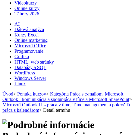
Videokurzy
Online kurzy
Tábory 2026
AI
Dátová analýza
Kurzy Excel
Online marketing
Microsoft Office
Programovanie
Grafika
HTML, web stránky
Databázy a SQL
WordPress
Windows Server
Linux
Úvod
>
Ponuka kurzov
>
Kategória Práca s e-mailom, Microsoft
Outlook - komunikácia a spolupráca v tíme a Microsoft SharePoint
>
Microsoft Outlook II. - práca v tíme, Time management a pokročilá
práca s kalendárom
>
Detail termínu