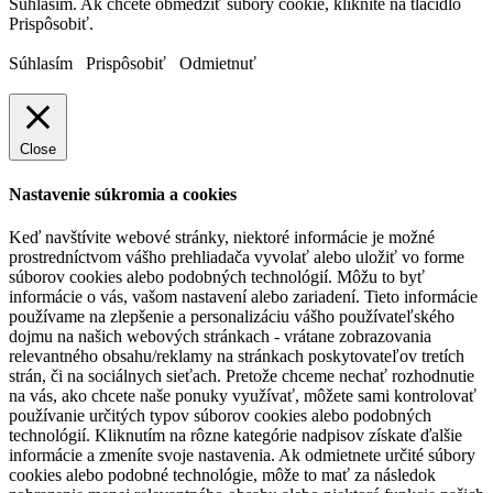
Súhlasím. Ak chcete obmedziť súbory cookie, kliknite na tlačidlo
Prispôsobiť.
Súhlasím
Prispôsobiť
Odmietnuť
Close
Nastavenie súkromia a cookies
Keď navštívite webové stránky, niektoré informácie je možné
prostredníctvom vášho prehliadača vyvolať alebo uložiť vo forme
súborov cookies alebo podobných technológií. Môžu to byť
informácie o vás, vašom nastavení alebo zariadení. Tieto informácie
používame na zlepšenie a personalizáciu vášho používateľského
dojmu na našich webových stránkach - vrátane zobrazovania
relevantného obsahu/reklamy na stránkach poskytovateľov tretích
strán, či na sociálnych sieťach. Pretože chceme nechať rozhodnutie
na vás, ako chcete naše ponuky využívať, môžete sami kontrolovať
používanie určitých typov súborov cookies alebo podobných
technológií. Kliknutím na rôzne kategórie nadpisov získate ďalšie
informácie a zmeníte svoje nastavenia. Ak odmietnete určité súbory
cookies alebo podobné technológie, môže to mať za následok