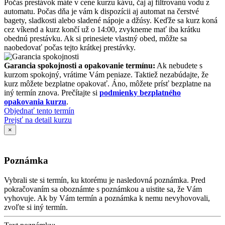
Počas prestávok máte v cene kurzu kávu, čaj aj filtrovanú vodu z
automatu. Počas dňa je vám k dispozícii aj automat na čerstvé
bagety, sladkosti alebo sladené nápoje a džúsy. Keďže sa kurz koná
cez víkend a kurz končí už o 14:00, zvykneme mať iba krátku
obednú prestávku. Ak si prinesiete vlastný obed, môžte sa
naobedovať počas tejto krátkej prestávky.
Garancia spokojnosti a opakovanie termínu:
Ak nebudete s
kurzom spokojný, vrátime Vám peniaze. Taktiež nezabúdajte, že
kurz môžete bezplatne opakovať. Áno, môžete prísť bezplatne na
iný termín znova. Prečítajte si
podmienky bezplatného
opakovania kurzu
.
Objednať tento termín
Prejsť na detail kurzu
×
Poznámka
Vybrali ste si termín, ku ktorému je nasledovná poznámka. Pred
pokračovaním sa oboznámte s poznámkou a uistite sa, že Vám
vyhovuje. Ak by Vám termín a poznámka k nemu nevyhovovali,
zvoľte si iný termín.