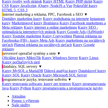
Kurzy tvorby web stránok
Kurzy HTML
Kurzy PHP skript
Kurzy
CSS
Kurzy JavaScript, jQuery, NodeJS a Vue
Pokročilé kurzy
HTML 5, CSS 3
internet marketing a reklama, PPC, Facebook a SEO
▼
Digitálny marketing kurzy
Kurzy podnikania na internete
Instagram
kurzy
Marketingové kurzy Bratislava
Kurzy Facebook marketingu a
Meta reklamy
Kurzy internet a online marketingu
Kurzy SEO -
optimalizácia internetových stránok
Kurzy Google Ads (AdWords)
Kurzy Youtube marketing
Kurzy Copywriting
Platená reklama na
Facebooku (FB) - kurzy Meta Ads
Kurzy marketingu na sociálnych
sieťach
Platená reklama na sociálnych sieťach
Kurzy Google
reklamy
serverové operačné systémy a siete
▼
Oficiálne kurzy MikroTik
Kurzy Windows Server
Kurzy Linux
Kurzy počítačových sietí
databázy, SQL servery
▼
Kurzy MySQL a MariaDB
Dátová analýza kurzy
Databázové kurzy
Kurzy SQL
Kurzy Oracle
Kurzy Microsoft SQL Server
programovacie jazyky, testovanie softvéru
▼
Kurzy testovania softwaru, kurzy pre testerov
Kurzy programovania
Java
Kurzy Python
Kurzy programovania a programovacie jazyky
Aktuálne
Pomoc s výberom
Naše služby