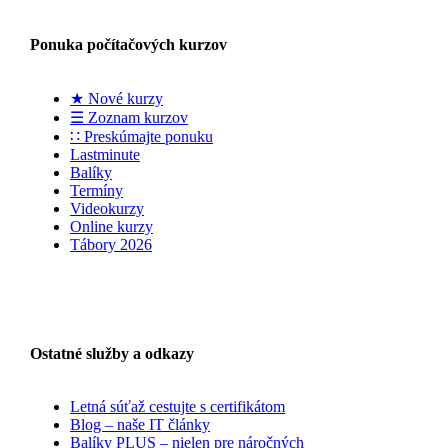
Ponuka počítačových kurzov
★ Nové kurzy
☰ Zoznam kurzov
∷ Preskúmajte ponuku
Lastminute
Balíky
Termíny
Videokurzy
Online kurzy
Tábory 2026
Ostatné služby a odkazy
Letná súťaž cestujte s certifikátom
Blog – naše IT články
Balíky PLUS – nielen pre náročných