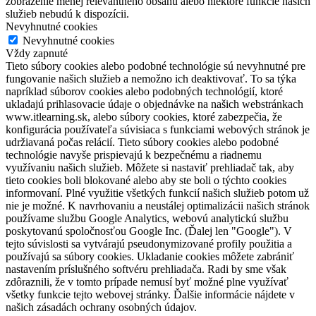
zobrazenie menej relevantného obsahu alebo niektoré funkcie našich
služieb nebudú k dispozícii.
Nevyhnutné cookies
Nevyhnutné cookies
Vždy zapnuté
Tieto súbory cookies alebo podobné technológie sú nevyhnutné pre
fungovanie našich služieb a nemožno ich deaktivovať. To sa týka
napríklad súborov cookies alebo podobných technológií, ktoré
ukladajú prihlasovacie údaje o objednávke na našich webstránkach
www.itlearning.sk, alebo súbory cookies, ktoré zabezpečia, že
konfigurácia používateľa súvisiaca s funkciami webových stránok je
udržiavaná počas relácií. Tieto súbory cookies alebo podobné
technológie navyše prispievajú k bezpečnému a riadnemu
využívaniu našich služieb. Môžete si nastaviť prehliadač tak, aby
tieto cookies boli blokované alebo aby ste boli o týchto cookies
informovaní. Plné využitie všetkých funkcií našich služieb potom už
nie je možné. K navrhovaniu a neustálej optimalizácii našich stránok
používame službu Google Analytics, webovú analytickú službu
poskytovanú spoločnosťou Google Inc. (Ďalej len "Google"). V
tejto súvislosti sa vytvárajú pseudonymizované profily použitia a
používajú sa súbory cookies. Ukladanie cookies môžete zabrániť
nastavením príslušného softvéru prehliadača. Radi by sme však
zdôraznili, že v tomto prípade nemusí byť možné plne využívať
všetky funkcie tejto webovej stránky. Ďalšie informácie nájdete v
našich zásadách ochrany osobných údajov.