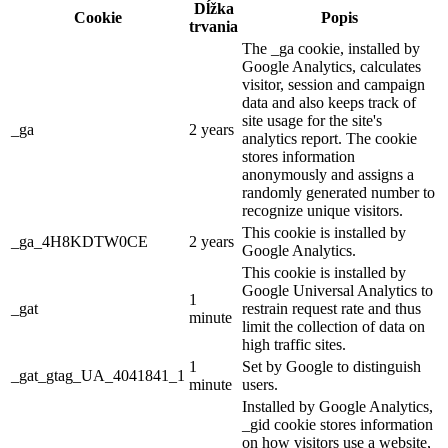
Dĺžka
Cookie
Popis
trvania
The _ga cookie, installed by
Google Analytics, calculates
visitor, session and campaign
data and also keeps track of
site usage for the site's
_ga
2 years
analytics report. The cookie
stores information
anonymously and assigns a
randomly generated number to
recognize unique visitors.
This cookie is installed by
_ga_4H8KDTW0CE
2 years
Google Analytics.
This cookie is installed by
Google Universal Analytics to
1
_gat
restrain request rate and thus
minute
limit the collection of data on
high traffic sites.
1
Set by Google to distinguish
_gat_gtag_UA_4041841_1
minute
users.
Installed by Google Analytics,
_gid cookie stores information
on how visitors use a website,