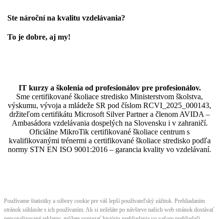
Ste nároční na kvalitu vzdelávania?
To je dobre, aj my!
IT kurzy a školenia od profesionálov pre profesionálov.
Sme certifikované školiace stredisko Ministerstvom školstva,
výskumu, vývoja a mládeže SR pod číslom RCVI_2025_000143,
držiteľom certifikátu Microsoft Silver Partner a členom AVIDA –
Ambasádora vzdelávania dospelých na Slovensku i v zahraničí.​​​​​​​​​​​​​​​​
Oficiálne MikroTik certifikované školiace centrum s
kvalifikovanými trénermi ​​​​​​​​​​a certifikované školiace stredisko podľa
normy STN EN ISO 9001:2016 – garancia kvality vo vzdelávaní.
Používame štatistiky a súbory cookie pre váš lepší používateľský zážitok. Prehliadaním
stránok súhlasíte s ich používaním. Ak si neželáte po návšteve našich web stránok dostávať
personalizované reklamy, môžete vymazať históriu prehliadania vo vašom prehliadači