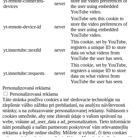
yt-remote-connected-
store the video preferences of
never
devices
the user using embedded
YouTube video.
YouTube sets this cookie to
store the video preferences of
yt-remote-device-id
never
the user using embedded
YouTube video.
This cookie, set by YouTube,
registers a unique ID to store
yt.innertube::nextId
never
data on what videos from
YouTube the user has seen.
This cookie, set by YouTube,
registers a unique ID to store
yt.innertube::requests
never
data on what videos from
YouTube the user has seen.
Personalizovaná reklama
Personalizovaná reklama
Táto stránka používa cookies a iné sledovacie technológie na
zlepšenie vášho zážitku pri prehliadaní, na analýzu návštevnosti
stránky, a na zobrazovanie personalizovanej reklamy. Súhlasom s
cookies umožníte, aby sme zbierali údaje o vašom správaní na
webe, vrátane ad_user_data a ad_personalization. Tieto informácie
nám pomáhajú a našim partnerom poskytovať vám relevantnejšiu
reklamu a lepšie online služby. Môžete si vybrať, či tieto cookies