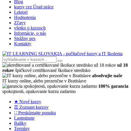
Blog
kurzy cez Úrad práce
Lektori
Hodnotenia
Zľavy
všetko o kurzoch
Informácie, o nás
Strážny pes
Kontakty
už 18
rokov
špičkové certifikované školiace stredisko
absolvujte naše
IT kurzy online, alebo prezenčne v Bratislave
100% garancia
spokojnosti, opakovanie kurzu zadarmo
★ Nové kurzy
☰ Zoznam kurzov
∷ Preskúmajte ponuku
Lastminute
Balíky
Termíny