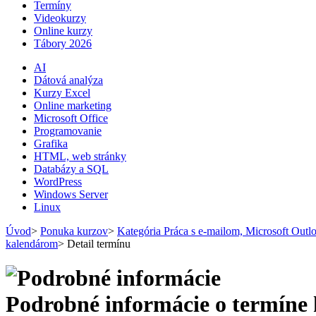
Termíny
Videokurzy
Online kurzy
Tábory 2026
AI
Dátová analýza
Kurzy Excel
Online marketing
Microsoft Office
Programovanie
Grafika
HTML, web stránky
Databázy a SQL
WordPress
Windows Server
Linux
Úvod
>
Ponuka kurzov
>
Kategória Práca s e-mailom, Microsoft Outlo
kalendárom
>
Detail termínu
Podrobné informácie o termíne