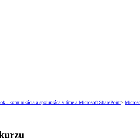
ok - komunikácia a spolupráca v tíme a Microsoft SharePoint
>
Microso
 kurzu