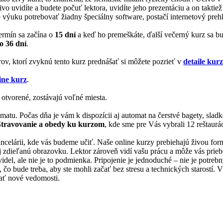
ivo uvidíte a budete počuť lektora, uvidíte jeho prezentáciu a on takti
 výuku potrebovať žiadny špeciálny software, postačí internetový prehl
termín sa začína o
15 dní
a keď ho premeškáte, ďalší večerný kurz sa 
o 36 dní
.
rov, ktorí zvyknú tento kurz prednášať si môžete pozrieť v
detaile kur
ine kurz
.
 otvorené, zostávajú voľné miesta.
matu. Počas dňa je vám k dispozícii aj automat na čerstvé bagety, slad
Stravovanie a obedy ku kurzom
, kde sme pre Vás vybrali 12 reštaurác
 kancelárii, kde vás budeme učiť. Naše online kurzy prebiehajú živou f
 aj zdieľanú obrazovku. Lektor zároveň vidí vašu prácu a môže vás prie
videl, ale nie je to podmienka. Pripojenie je jednoduché – nie je potreb
 bude treba, aby ste mohli začať bez stresu a technických starostí. Vše
skať nové vedomosti.