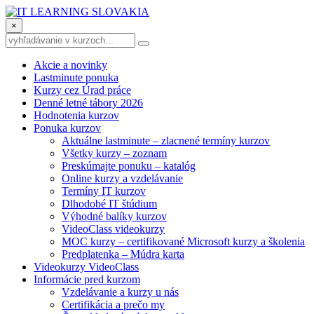
×
Akcie a novinky
Lastminute ponuka
Kurzy cez Úrad práce
Denné letné tábory 2026
Hodnotenia kurzov
Ponuka kurzov
Aktuálne lastminute – zlacnené termíny kurzov
Všetky kurzy – zoznam
Preskúmajte ponuku – katalóg
Online kurzy a vzdelávanie
Termíny IT kurzov
Dlhodobé IT štúdium
Výhodné balíky kurzov
VideoClass videokurzy
MOC kurzy – certifikované Microsoft kurzy a školenia
Predplatenka – Múdra karta
Videokurzy VideoClass
Informácie pred kurzom
Vzdelávanie a kurzy u nás
Certifikácia a prečo my