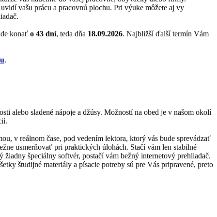
ež uvidí vašu prácu a pracovnú plochu. Pri výuke môžete aj vy
iadač.
bude konať
o 43 dní
, teda dňa
18.09.2026
. Najbližší ďalší termín Vám
zu
.
kosti alebo sladené nápoje a džúsy. Možností na obed je v našom okolí
ií.
ormou, v reálnom čase, pod vedením lektora, ktorý vás bude sprevádzať
bežne usmerňovať pri praktických úlohách. Stačí vám len stabilné
ný žiadny špeciálny softvér, postačí vám bežný internetový prehliadač.
tky študijné materiály a písacie potreby sú pre Vás pripravené, preto