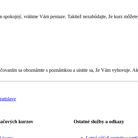
 spokojný, vrátime Vám peniaze. Taktiež nezabúdajte, že kurz môžete 
kračovaním sa oboznámte s poznámkou a uistite sa, že Vám vyhovuje. 
tačových kurzov
Ostatné služby a odkazy
Letná súťaž cestujte s cert