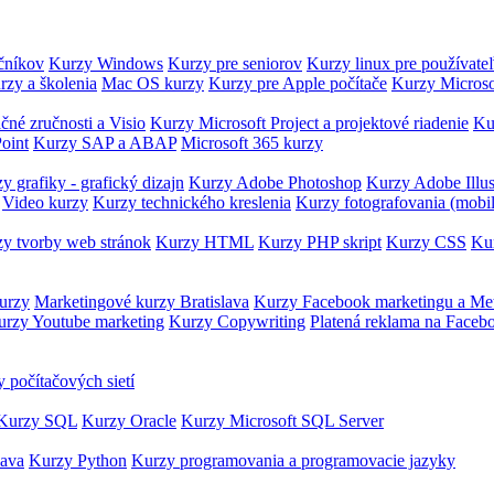
očníkov
Kurzy Windows
Kurzy pre seniorov
Kurzy linux pre používate
rzy a školenia
Mac OS kurzy
Kurzy pre Apple počítače
Kurzy Microso
čné zručnosti a Visio
Kurzy Microsoft Project a projektové riadenie
Ku
oint
Kurzy SAP a ABAP
Microsoft 365 kurzy
y grafiky - grafický dizajn
Kurzy Adobe Photoshop
Kurzy Adobe Illus
Video kurzy
Kurzy technického kreslenia
Kurzy fotografovania (mobi
y tvorby web stránok
Kurzy HTML
Kurzy PHP skript
Kurzy CSS
Kur
urzy
Marketingové kurzy Bratislava
Kurzy Facebook marketingu a Me
urzy Youtube marketing
Kurzy Copywriting
Platená reklama na Faceb
 počítačových sietí
Kurzy SQL
Kurzy Oracle
Kurzy Microsoft SQL Server
Java
Kurzy Python
Kurzy programovania a programovacie jazyky