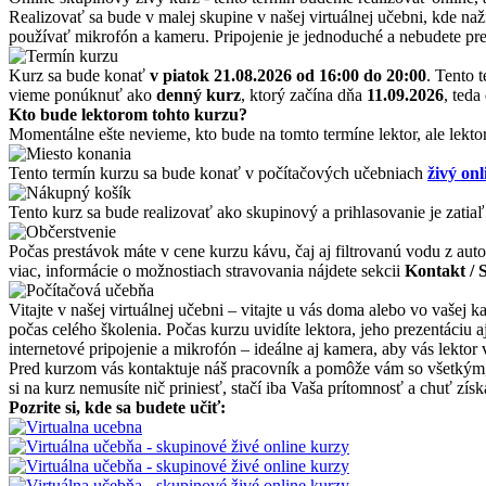
Realizovať sa bude v malej skupine v našej virtuálnej učebni, kde naž
používať mikrofón a kameru. Pripojenie je jednoduché a nebudete pre
Kurz sa bude konať
v piatok 21.08.2026
od 16:00 do 20:00
. Tento 
vieme ponúknuť ako
denný kurz
, ktorý začína dňa
11.09.2026
, teda
Kto bude lektorom tohto kurzu?
Momentálne ešte nevieme, kto bude na tomto termíne lektor, ale lekto
Tento termín kurzu sa bude konať v počítačových učebniach
živý onl
Tento kurz sa bude realizovať ako skupinový a prihlasovanie je zatiaľ
Počas prestávok máte v cene kurzu kávu, čaj aj filtrovanú vodu z auto
viac, informácie o možnostiach stravovania nájdete sekcii
Kontakt / 
Vitajte v našej virtuálnej učebni – vitajte u vás doma alebo vo vašej
počas celého školenia. Počas kurzu uvidíte lektora, jeho prezentáciu
internetové pripojenie a mikrofón – ideálne aj kamera, aby vás lektor 
Pred kurzom vás kontaktuje náš pracovník a pomôže vám so všetkým, čo
si na kurz nemusíte nič priniesť, stačí iba Vaša prítomnosť a chuť zí
Pozrite si, kde sa budete učiť: