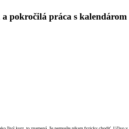
 a pokročilá práca s kalendárom
 ako živý kurz, to znamená, že nemusíte nikam fyzicky chodiť. Učivo v