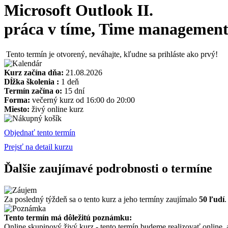
Microsoft Outlook II.
práca v tíme, Time management
Tento termín je otvorený, neváhajte, kľudne sa prihláste ako prvý!
Kurz začína dňa:
21.08.2026
Dĺžka školenia :
1 deň
Termín začína o:
15 dní
Forma:
večerný kurz od 16:00 do 20:00
Miesto:
živý online kurz
Objednať tento termín
Prejsť na detail kurzu
Ďalšie zaujímavé podrobnosti o termíne
Za posledný týždeň sa o tento kurz a jeho termíny zaujímalo
50 ľudí
.
Tento termín má dôležitú poznámku:
Online skupinový živý kurz - tento termín budeme realizovať online,