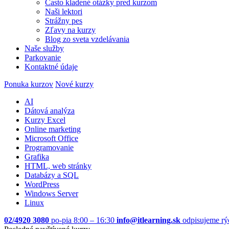
Často kladené otázky pred kurzom
Naši lektori
Strážny pes
Zľavy na kurzy
Blog zo sveta vzdelávania
Naše služby
Parkovanie
Kontaktné údaje
Ponuka kurzov
Nové kurzy
AI
Dátová analýza
Kurzy Excel
Online marketing
Microsoft Office
Programovanie
Grafika
HTML, web stránky
Databázy a SQL
WordPress
Windows Server
Linux
02/4920 3080
po-pia 8:00 – 16:30
info@itlearning.sk
odpisujeme rý