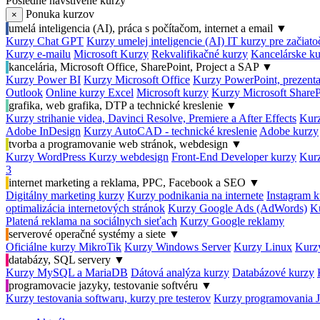
Posledné navštívené kurzy
Ponuka kurzov
×
umelá inteligencia (AI), práca s počítačom, internet a email
▼
Kurzy Chat GPT
Kurzy umelej inteligencie (AI)
IT kurzy pre začiat
Kurzy e-mailu
Microsoft Kurzy
Rekvalifikačné kurzy
Kancelárske ku
kancelária, Microsoft Office, SharePoint, Project a SAP
▼
Kurzy Power BI
Kurzy Microsoft Office
Kurzy PowerPoint, prezenta
Outlook
Online kurzy Excel
Microsoft kurzy
Kurzy Microsoft ShareP
grafika, web grafika, DTP a technické kreslenie
▼
Kurzy strihanie videa, Davinci Resolve, Premiere a After Effects
Kurz
Adobe InDesign
Kurzy AutoCAD - technické kreslenie
Adobe kurzy
tvorba a programovanie web stránok, webdesign
▼
Kurzy WordPress
Kurzy webdesign
Front-End Developer kurzy
Kurz
3
internet marketing a reklama, PPC, Facebook a SEO
▼
Digitálny marketing kurzy
Kurzy podnikania na internete
Instagram k
optimalizácia internetových stránok
Kurzy Google Ads (AdWords)
K
Platená reklama na sociálnych sieťach
Kurzy Google reklamy
serverové operačné systémy a siete
▼
Oficiálne kurzy MikroTik
Kurzy Windows Server
Kurzy Linux
Kurzy
databázy, SQL servery
▼
Kurzy MySQL a MariaDB
Dátová analýza kurzy
Databázové kurzy
programovacie jazyky, testovanie softvéru
▼
Kurzy testovania softwaru, kurzy pre testerov
Kurzy programovania 