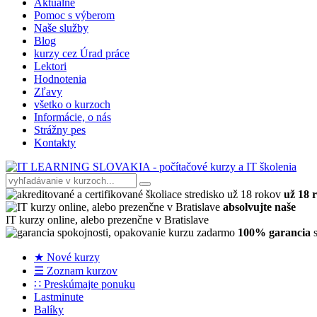
Aktuálne
Pomoc s výberom
Naše služby
Blog
kurzy cez Úrad práce
Lektori
Hodnotenia
Zľavy
všetko o kurzoch
Informácie, o nás
Strážny pes
Kontakty
už 18 
absolvujte naše
IT kurzy online, alebo prezenčne v Bratislave
100% garancia
s
★ Nové kurzy
☰ Zoznam kurzov
∷ Preskúmajte ponuku
Lastminute
Balíky