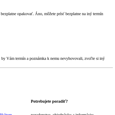
bezplatne opakovať. Áno, môžete prísť bezplatne na iný termín
Ak by Vám termín a poznámka k nemu nevyhovovali, zvoľte si iný
Potrebujete poradiť?
ifikátom
poradenstvo, objednávky a informácie: