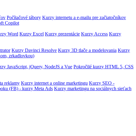
ľov
Počítačové tábory
Kurzy internetu a e-mailu pre začiatočníkov
ft Copilot
rzy Word
Kurzy Excel
Kurzy prezentácie
Kurzy Access
Kurzy
trator
Kurzy Davinci Resolve
Kurzy 3D tlače a modelovania
Kurzy
lom, zrkadlovkou)
zy JavaScript, jQuery, NodeJS a Vue
Pokročilé kurzy HTML 5, CSS
ta reklamy
Kurzy internet a online marketingu
Kurzy SEO -
ooku (FB) - kurzy Meta Ads
Kurzy marketingu na sociálnych sieťach