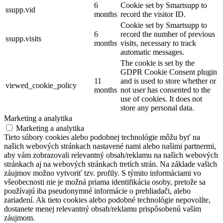
6
Cookie set by Smartsupp to
ssupp.vid
months
record the visitor ID.
Cookie set by Smartsupp to
6
record the number of previous
ssupp.visits
months
visits, necessary to track
automatic messages.
The cookie is set by the
GDPR Cookie Consent plugin
11
and is used to store whether or
viewed_cookie_policy
months
not user has consented to the
use of cookies. It does not
store any personal data.
Marketing a analytika
Marketing a analytika
Tieto súbory cookies alebo podobnej technológie môžu byť na
našich webových stránkach nastavené nami alebo našimi partnermi,
aby vám zobrazovali relevantný obsah/reklamu na našich webových
stránkach aj na webových stránkach tretích strán. Na základe vašich
záujmov možno vytvoriť tzv. profily. S týmito informáciami vo
všeobecnosti nie je možná priama identifikácia osoby, pretože sa
používajú iba pseudonymné informácie o prehliadači, alebo
zariadení. Ak tieto cookies alebo podobné technológie nepovolíte,
dostanete menej relevantný obsah/reklamu prispôsobenú vašim
záujmom.