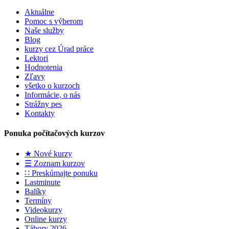
Aktuálne
Pomoc s výberom
Naše služby
Blog
kurzy cez Úrad práce
Lektori
Hodnotenia
Zľavy
všetko o kurzoch
Informácie, o nás
Strážny pes
Kontakty
Ponuka počítačových kurzov
★ Nové kurzy
☰ Zoznam kurzov
∷ Preskúmajte ponuku
Lastminute
Balíky
Termíny
Videokurzy
Online kurzy
Tábory 2026