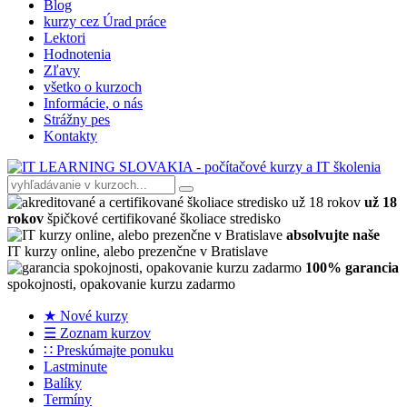
Blog
kurzy cez Úrad práce
Lektori
Hodnotenia
Zľavy
všetko o kurzoch
Informácie, o nás
Strážny pes
Kontakty
už 18
rokov
špičkové certifikované školiace stredisko
absolvujte naše
IT kurzy online, alebo prezenčne v Bratislave
100% garancia
spokojnosti, opakovanie kurzu zadarmo
★ Nové kurzy
☰ Zoznam kurzov
∷ Preskúmajte ponuku
Lastminute
Balíky
Termíny