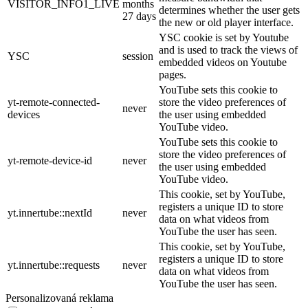
VISITOR_INFO1_LIVE
months
determines whether the user gets
27 days
the new or old player interface.
YSC cookie is set by Youtube
and is used to track the views of
YSC
session
embedded videos on Youtube
pages.
YouTube sets this cookie to
yt-remote-connected-
store the video preferences of
never
devices
the user using embedded
YouTube video.
YouTube sets this cookie to
store the video preferences of
yt-remote-device-id
never
the user using embedded
YouTube video.
This cookie, set by YouTube,
registers a unique ID to store
yt.innertube::nextId
never
data on what videos from
YouTube the user has seen.
This cookie, set by YouTube,
registers a unique ID to store
yt.innertube::requests
never
data on what videos from
YouTube the user has seen.
Personalizovaná reklama