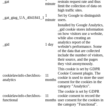
_gat
restrain request rate and thus
minute
limit the collection of data on
high traffic sites.
1
Set by Google to distinguish
_gat_gtag_UA_4041841_1
minute
users.
Installed by Google Analytics,
_gid cookie stores information
on how visitors use a website,
while also creating an
analytics report of the
_gid
1 day
website's performance. Some
of the data that are collected
include the number of visitors,
their source, and the pages
they visit anonymously.
This cookie is set by GDPR
Cookie Consent plugin. The
cookielawinfo-checkbox-
11
cookie is used to store the user
analytics
months
consent for the cookies in the
category "Analytics".
The cookie is set by GDPR
cookielawinfo-checkbox-
11
cookie consent to record the
functional
months
user consent for the cookies in
the category "Functional".