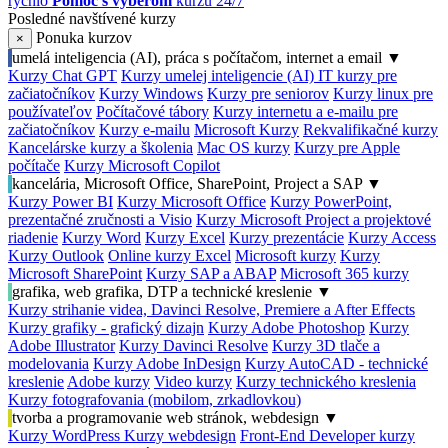
rýchlo
Pomoc s výberom
kurzu 24/7
Posledné navštívené kurzy
Ponuka kurzov
×
umelá inteligencia (AI), práca s počítačom, internet a email
▼
Kurzy Chat GPT
Kurzy umelej inteligencie (AI)
IT kurzy pre
začiatočníkov
Kurzy Windows
Kurzy pre seniorov
Kurzy linux pre
používateľov
Počítačové tábory
Kurzy internetu a e-mailu pre
začiatočníkov
Kurzy e-mailu
Microsoft Kurzy
Rekvalifikačné kurzy
Kancelárske kurzy a školenia
Mac OS kurzy
Kurzy pre Apple
počítače
Kurzy Microsoft Copilot
kancelária, Microsoft Office, SharePoint, Project a SAP
▼
Kurzy Power BI
Kurzy Microsoft Office
Kurzy PowerPoint,
prezentačné zručnosti a Visio
Kurzy Microsoft Project a projektové
riadenie
Kurzy Word
Kurzy Excel
Kurzy prezentácie
Kurzy Access
Kurzy Outlook
Online kurzy Excel
Microsoft kurzy
Kurzy
Microsoft SharePoint
Kurzy SAP a ABAP
Microsoft 365 kurzy
grafika, web grafika, DTP a technické kreslenie
▼
Kurzy strihanie videa, Davinci Resolve, Premiere a After Effects
Kurzy grafiky - grafický dizajn
Kurzy Adobe Photoshop
Kurzy
Adobe Illustrator
Kurzy Davinci Resolve
Kurzy 3D tlače a
modelovania
Kurzy Adobe InDesign
Kurzy AutoCAD - technické
kreslenie
Adobe kurzy
Video kurzy
Kurzy technického kreslenia
Kurzy fotografovania (mobilom, zrkadlovkou)
tvorba a programovanie web stránok, webdesign
▼
Kurzy WordPress
Kurzy webdesign
Front-End Developer kurzy