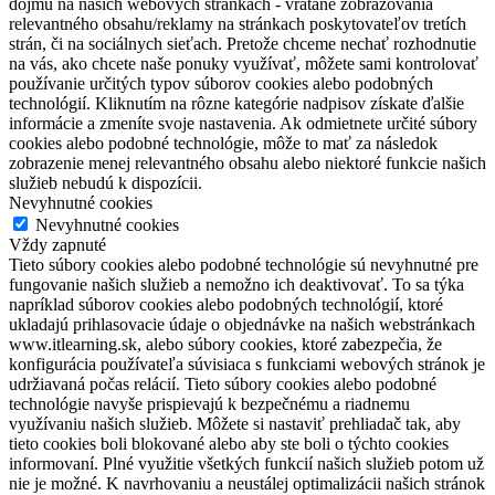
dojmu na našich webových stránkach - vrátane zobrazovania
relevantného obsahu/reklamy na stránkach poskytovateľov tretích
strán, či na sociálnych sieťach. Pretože chceme nechať rozhodnutie
na vás, ako chcete naše ponuky využívať, môžete sami kontrolovať
používanie určitých typov súborov cookies alebo podobných
technológií. Kliknutím na rôzne kategórie nadpisov získate ďalšie
informácie a zmeníte svoje nastavenia. Ak odmietnete určité súbory
cookies alebo podobné technológie, môže to mať za následok
zobrazenie menej relevantného obsahu alebo niektoré funkcie našich
služieb nebudú k dispozícii.
Nevyhnutné cookies
Nevyhnutné cookies
Vždy zapnuté
Tieto súbory cookies alebo podobné technológie sú nevyhnutné pre
fungovanie našich služieb a nemožno ich deaktivovať. To sa týka
napríklad súborov cookies alebo podobných technológií, ktoré
ukladajú prihlasovacie údaje o objednávke na našich webstránkach
www.itlearning.sk, alebo súbory cookies, ktoré zabezpečia, že
konfigurácia používateľa súvisiaca s funkciami webových stránok je
udržiavaná počas relácií. Tieto súbory cookies alebo podobné
technológie navyše prispievajú k bezpečnému a riadnemu
využívaniu našich služieb. Môžete si nastaviť prehliadač tak, aby
tieto cookies boli blokované alebo aby ste boli o týchto cookies
informovaní. Plné využitie všetkých funkcií našich služieb potom už
nie je možné. K navrhovaniu a neustálej optimalizácii našich stránok