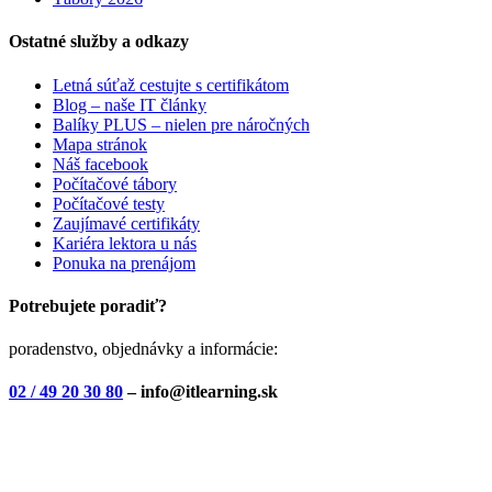
Ostatné služby a odkazy
Letná súťaž cestujte s certifikátom
Blog – naše IT články
Balíky PLUS – nielen pre náročných
Mapa stránok
Náš facebook
Počítačové tábory
Počítačové testy
Zaujímavé certifikáty
Kariéra lektora u nás
Ponuka na prenájom
Potrebujete poradiť?
poradenstvo, objednávky a informácie:
02 / 49 20 30 80
– info@itlearning.sk