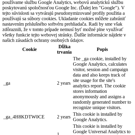
používame službu Google Analytics, webovú analytickú službu
poskytovanú spoločnosťou Google Inc. (Ďalej len "Google"). V
tejto súvislosti sa vytvárajú pseudonymizované profily použitia a
používajú sa súbory cookies. Ukladanie cookies môžete zabrániť
nastavením príslušného softvéru prehliadača. Radi by sme však
zdôraznili, že v tomto prípade nemusí byť možné plne využívať
všetky funkcie tejto webovej stránky. Ďalšie informácie nájdete v
našich zásadách ochrany osobných údajov.
Dĺžka
Cookie
Popis
trvania
The _ga cookie, installed by
Google Analytics, calculates
visitor, session and campaign
data and also keeps track of
site usage for the site's
_ga
2 years
analytics report. The cookie
stores information
anonymously and assigns a
randomly generated number to
recognize unique visitors.
This cookie is installed by
_ga_4H8KDTW0CE
2 years
Google Analytics.
This cookie is installed by
Google Universal Analytics to
1