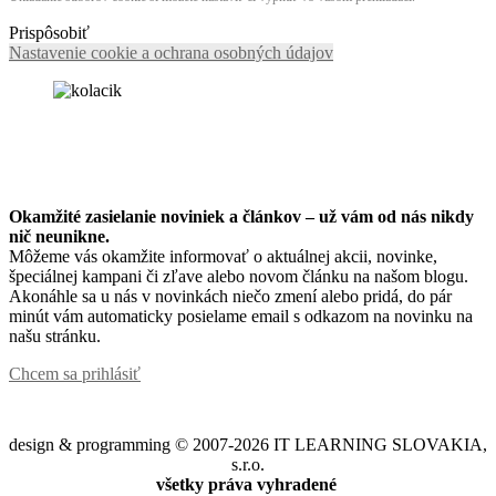
Prispôsobiť
Nastavenie cookie a ochrana osobných údajov
Okamžité zasielanie noviniek a článkov – u
ž vám od nás nikdy
nič neunikne.
Môžeme vás okamžite informovať o aktuálnej akcii, novinke,
špeciálnej kampani či zľave alebo novom článku na našom blogu.
Akonáhle sa u nás v novinkách niečo zmení alebo pridá, do pár
minút vám automaticky posielame email s odkazom na novinku na
našu stránku.
Chcem sa prihlásiť
design & programming © 2007-2026 IT LEARNING SLOVAKIA,
s.r.o.
všetky práva vyhradené