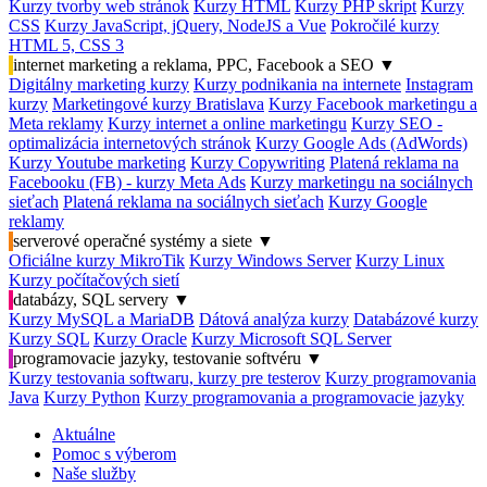
Kurzy tvorby web stránok
Kurzy HTML
Kurzy PHP skript
Kurzy
CSS
Kurzy JavaScript, jQuery, NodeJS a Vue
Pokročilé kurzy
HTML 5, CSS 3
internet marketing a reklama, PPC, Facebook a SEO
▼
Digitálny marketing kurzy
Kurzy podnikania na internete
Instagram
kurzy
Marketingové kurzy Bratislava
Kurzy Facebook marketingu a
Meta reklamy
Kurzy internet a online marketingu
Kurzy SEO -
optimalizácia internetových stránok
Kurzy Google Ads (AdWords)
Kurzy Youtube marketing
Kurzy Copywriting
Platená reklama na
Facebooku (FB) - kurzy Meta Ads
Kurzy marketingu na sociálnych
sieťach
Platená reklama na sociálnych sieťach
Kurzy Google
reklamy
serverové operačné systémy a siete
▼
Oficiálne kurzy MikroTik
Kurzy Windows Server
Kurzy Linux
Kurzy počítačových sietí
databázy, SQL servery
▼
Kurzy MySQL a MariaDB
Dátová analýza kurzy
Databázové kurzy
Kurzy SQL
Kurzy Oracle
Kurzy Microsoft SQL Server
programovacie jazyky, testovanie softvéru
▼
Kurzy testovania softwaru, kurzy pre testerov
Kurzy programovania
Java
Kurzy Python
Kurzy programovania a programovacie jazyky
Aktuálne
Pomoc s výberom
Naše služby