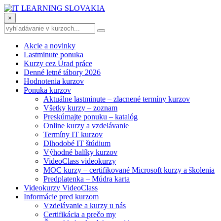
×
Akcie a novinky
Lastminute ponuka
Kurzy cez Úrad práce
Denné letné tábory 2026
Hodnotenia kurzov
Ponuka kurzov
Aktuálne lastminute – zlacnené termíny kurzov
Všetky kurzy – zoznam
Preskúmajte ponuku – katalóg
Online kurzy a vzdelávanie
Termíny IT kurzov
Dlhodobé IT štúdium
Výhodné balíky kurzov
VideoClass videokurzy
MOC kurzy – certifikované Microsoft kurzy a školenia
Predplatenka – Múdra karta
Videokurzy VideoClass
Informácie pred kurzom
Vzdelávanie a kurzy u nás
Certifikácia a prečo my