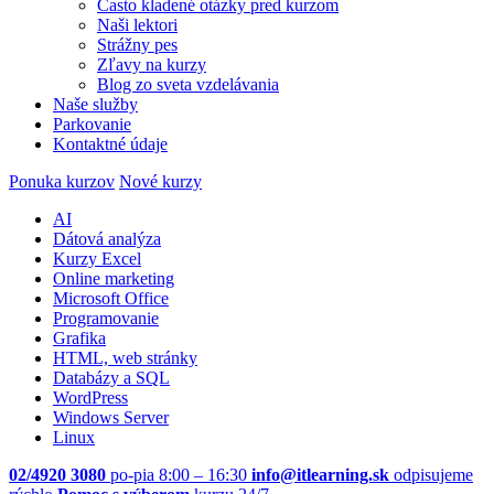
Často kladené otázky pred kurzom
Naši lektori
Strážny pes
Zľavy na kurzy
Blog zo sveta vzdelávania
Naše služby
Parkovanie
Kontaktné údaje
Ponuka kurzov
Nové kurzy
AI
Dátová analýza
Kurzy Excel
Online marketing
Microsoft Office
Programovanie
Grafika
HTML, web stránky
Databázy a SQL
WordPress
Windows Server
Linux
02/4920 3080
po-pia 8:00 – 16:30
info@itlearning.sk
odpisujeme