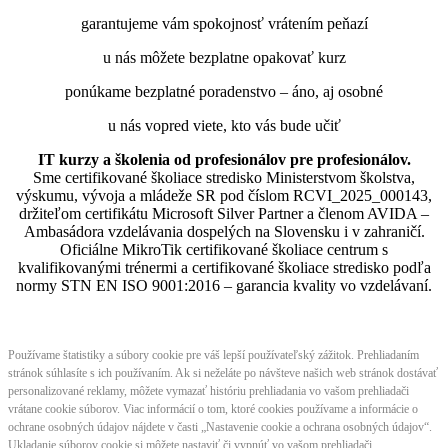
garantujeme vám spokojnosť vrátením peňazí
u nás môžete bezplatne opakovať kurz
ponúkame bezplatné poradenstvo – áno, aj osobné
u nás vopred viete, kto vás bude učiť
IT kurzy a školenia od profesionálov pre profesionálov.
Sme certifikované školiace stredisko Ministerstvom školstva,
výskumu, vývoja a mládeže SR pod číslom RCVI_2025_000143,
držiteľom certifikátu Microsoft Silver Partner a členom AVIDA –
Ambasádora vzdelávania dospelých na Slovensku i v zahraničí.​​​​​​​​​​​​​​​​
Oficiálne MikroTik certifikované školiace centrum s
kvalifikovanými trénermi ​​​​​​​​​​a certifikované školiace stredisko podľa
normy STN EN ISO 9001:2016 – garancia kvality vo vzdelávaní.
Používame štatistiky a súbory cookie pre váš lepší používateľský zážitok. Prehliadaním
stránok súhlasíte s ich používaním. Ak si neželáte po návšteve našich web stránok dostávať
personalizované reklamy, môžete vymazať históriu prehliadania vo vašom prehliadači
vrátane cookie súborov. Viac informácií o tom, ktoré cookies používame a informácie o
ochrane osobných údajov nájdete v časti „Nastavenie cookie a ochrana osobných údajov“.
Ukladanie súborov cookie si môžete nastaviť či vypnúť vo vašom prehliadači.