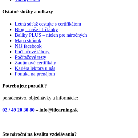
Ostatné služby a odkazy
Letná súťaž cestujte s certifikátom
Blog – naše IT články
Balíky PLUS – nielen pre náročných
Mapa stránok
Náš facebook
Počítačové tábory
Počítačové testy
Zaujímavé certifikáty
Kariéra lektora u nás
Ponuka na prenájom
Potrebujete poradiť?
poradenstvo, objednávky a informácie:
02 / 49 20 30 80
– info@itlearning.sk
Ste nároční na kvalitu vzdelávania?