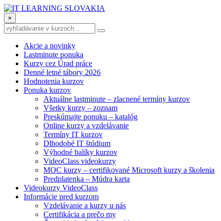
×
Akcie a novinky
Lastminute ponuka
Kurzy cez Úrad práce
Denné letné tábory 2026
Hodnotenia kurzov
Ponuka kurzov
Aktuálne lastminute – zlacnené termíny kurzov
Všetky kurzy – zoznam
Preskúmajte ponuku – katalóg
Online kurzy a vzdelávanie
Termíny IT kurzov
Dlhodobé IT štúdium
Výhodné balíky kurzov
VideoClass videokurzy
MOC kurzy – certifikované Microsoft kurzy a školenia
Predplatenka – Múdra karta
Videokurzy VideoClass
Informácie pred kurzom
Vzdelávanie a kurzy u nás
Certifikácia a prečo my