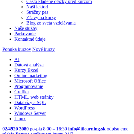
Často kladené otázky pred kurzom
Naši lektori
Strážny pes
Zľavy na kurzy
Blog zo sveta vzdelávania
Naše služby
Parkovanie
Kontaktné údaje
Ponuka kurzov
Nové kurzy
AI
Dátová analýza
Kurzy Excel
Online marketing
Microsoft Office
Programovanie
Grafika
HTML, web stránky
Databázy a SQL
WordPress
Windows Server
Linux
02/4920 3080
po-pia 8:00 – 16:30
info@itlearning.sk
odpisujeme