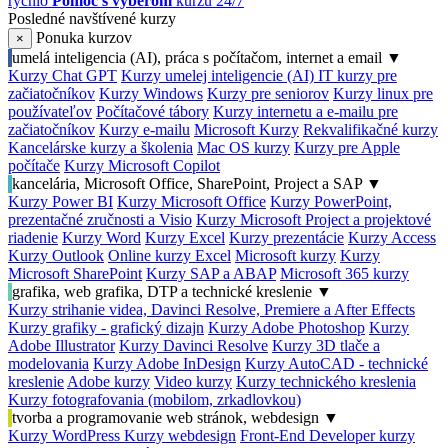
rýchlo
Pomoc s výberom
kurzu 24/7
Posledné navštívené kurzy
Ponuka kurzov
×
umelá inteligencia (AI), práca s počítačom, internet a email
▼
Kurzy Chat GPT
Kurzy umelej inteligencie (AI)
IT kurzy pre
začiatočníkov
Kurzy Windows
Kurzy pre seniorov
Kurzy linux pre
používateľov
Počítačové tábory
Kurzy internetu a e-mailu pre
začiatočníkov
Kurzy e-mailu
Microsoft Kurzy
Rekvalifikačné kurzy
Kancelárske kurzy a školenia
Mac OS kurzy
Kurzy pre Apple
počítače
Kurzy Microsoft Copilot
kancelária, Microsoft Office, SharePoint, Project a SAP
▼
Kurzy Power BI
Kurzy Microsoft Office
Kurzy PowerPoint,
prezentačné zručnosti a Visio
Kurzy Microsoft Project a projektové
riadenie
Kurzy Word
Kurzy Excel
Kurzy prezentácie
Kurzy Access
Kurzy Outlook
Online kurzy Excel
Microsoft kurzy
Kurzy
Microsoft SharePoint
Kurzy SAP a ABAP
Microsoft 365 kurzy
grafika, web grafika, DTP a technické kreslenie
▼
Kurzy strihanie videa, Davinci Resolve, Premiere a After Effects
Kurzy grafiky - grafický dizajn
Kurzy Adobe Photoshop
Kurzy
Adobe Illustrator
Kurzy Davinci Resolve
Kurzy 3D tlače a
modelovania
Kurzy Adobe InDesign
Kurzy AutoCAD - technické
kreslenie
Adobe kurzy
Video kurzy
Kurzy technického kreslenia
Kurzy fotografovania (mobilom, zrkadlovkou)
tvorba a programovanie web stránok, webdesign
▼
Kurzy WordPress
Kurzy webdesign
Front-End Developer kurzy