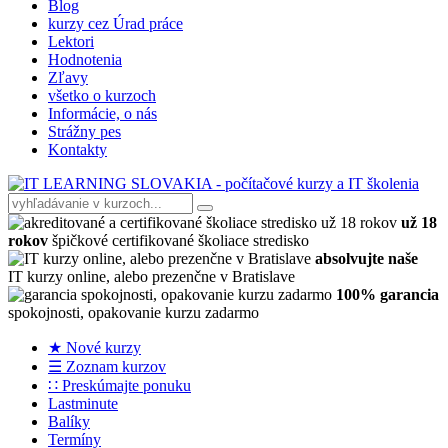
Blog
kurzy cez Úrad práce
Lektori
Hodnotenia
Zľavy
všetko o kurzoch
Informácie, o nás
Strážny pes
Kontakty
už 18
rokov
špičkové certifikované školiace stredisko
absolvujte naše
IT kurzy online, alebo prezenčne v Bratislave
100% garancia
spokojnosti, opakovanie kurzu zadarmo
★ Nové kurzy
☰ Zoznam kurzov
∷ Preskúmajte ponuku
Lastminute
Balíky
Termíny