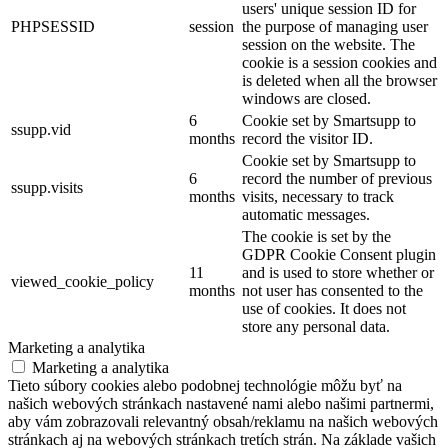
users' unique session ID for
PHPSESSID
session
the purpose of managing user
session on the website. The
cookie is a session cookies and
is deleted when all the browser
windows are closed.
6
Cookie set by Smartsupp to
ssupp.vid
months
record the visitor ID.
Cookie set by Smartsupp to
6
record the number of previous
ssupp.visits
months
visits, necessary to track
automatic messages.
The cookie is set by the
GDPR Cookie Consent plugin
11
and is used to store whether or
viewed_cookie_policy
months
not user has consented to the
use of cookies. It does not
store any personal data.
Marketing a analytika
Marketing a analytika
Tieto súbory cookies alebo podobnej technológie môžu byť na
našich webových stránkach nastavené nami alebo našimi partnermi,
aby vám zobrazovali relevantný obsah/reklamu na našich webových
stránkach aj na webových stránkach tretích strán. Na základe vašich