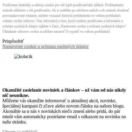
Používame štatistiky a súbory cookie pre váš lepší používateľský zážitok. Prehliadaním
stránok súhlasíte s ich používaním. Ak si neželáte po návšteve našich web stránok dostávať
personalizované reklamy, môžete vymazať históriu prehliadania vo vašom prehliadači
vrátane cookie súborov. Viac informácií o tom, ktoré cookies používame a informácie o
ochrane osobných údajov nájdete v časti „Nastavenie cookie a ochrana osobných údajov“.
Ukladanie súborov cookie si môžete nastaviť či vypnúť vo vašom prehliadači.
Prispôsobiť
Nastavenie cookie a ochrana osobných údajov
Okamžité zasielanie noviniek a článkov – u
ž vám od nás nikdy
nič neunikne.
Môžeme vás okamžite informovať o aktuálnej akcii, novinke,
špeciálnej kampani či zľave alebo novom článku na našom blogu.
Akonáhle sa u nás v novinkách niečo zmení alebo pridá, do pár
minút vám automaticky posielame email s odkazom na novinku na
našu stránku.
Chcem sa prihlásiť