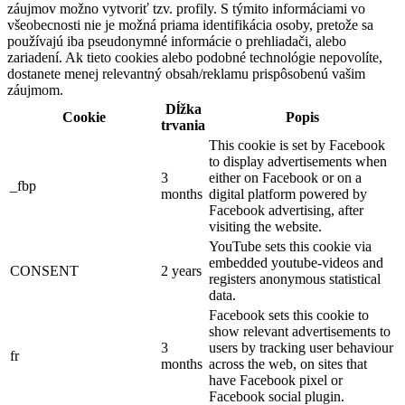
záujmov možno vytvoriť tzv. profily. S týmito informáciami vo
všeobecnosti nie je možná priama identifikácia osoby, pretože sa
používajú iba pseudonymné informácie o prehliadači, alebo
zariadení. Ak tieto cookies alebo podobné technológie nepovolíte,
dostanete menej relevantný obsah/reklamu prispôsobenú vašim
záujmom.
Dĺžka
Cookie
Popis
trvania
This cookie is set by Facebook
to display advertisements when
3
either on Facebook or on a
_fbp
months
digital platform powered by
Facebook advertising, after
visiting the website.
YouTube sets this cookie via
embedded youtube-videos and
CONSENT
2 years
registers anonymous statistical
data.
Facebook sets this cookie to
show relevant advertisements to
3
users by tracking user behaviour
fr
months
across the web, on sites that
have Facebook pixel or
Facebook social plugin.