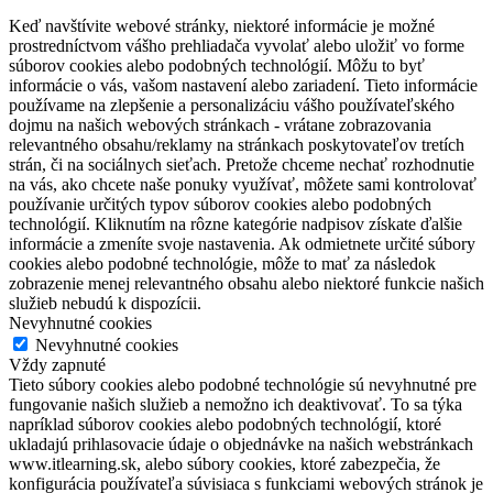
Keď navštívite webové stránky, niektoré informácie je možné
prostredníctvom vášho prehliadača vyvolať alebo uložiť vo forme
súborov cookies alebo podobných technológií. Môžu to byť
informácie o vás, vašom nastavení alebo zariadení. Tieto informácie
používame na zlepšenie a personalizáciu vášho používateľského
dojmu na našich webových stránkach - vrátane zobrazovania
relevantného obsahu/reklamy na stránkach poskytovateľov tretích
strán, či na sociálnych sieťach. Pretože chceme nechať rozhodnutie
na vás, ako chcete naše ponuky využívať, môžete sami kontrolovať
používanie určitých typov súborov cookies alebo podobných
technológií. Kliknutím na rôzne kategórie nadpisov získate ďalšie
informácie a zmeníte svoje nastavenia. Ak odmietnete určité súbory
cookies alebo podobné technológie, môže to mať za následok
zobrazenie menej relevantného obsahu alebo niektoré funkcie našich
služieb nebudú k dispozícii.
Nevyhnutné cookies
Nevyhnutné cookies
Vždy zapnuté
Tieto súbory cookies alebo podobné technológie sú nevyhnutné pre
fungovanie našich služieb a nemožno ich deaktivovať. To sa týka
napríklad súborov cookies alebo podobných technológií, ktoré
ukladajú prihlasovacie údaje o objednávke na našich webstránkach
www.itlearning.sk, alebo súbory cookies, ktoré zabezpečia, že
konfigurácia používateľa súvisiaca s funkciami webových stránok je