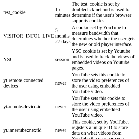
The test_cookie is set by
15
doubleclick.net and is used to
test_cookie
minutes
determine if the user's browser
supports cookies.
A cookie set by YouTube to
5
measure bandwidth that
VISITOR_INFO1_LIVE
months
determines whether the user gets
27 days
the new or old player interface.
YSC cookie is set by Youtube
and is used to track the views of
YSC
session
embedded videos on Youtube
pages.
YouTube sets this cookie to
yt-remote-connected-
store the video preferences of
never
devices
the user using embedded
YouTube video.
YouTube sets this cookie to
store the video preferences of
yt-remote-device-id
never
the user using embedded
YouTube video.
This cookie, set by YouTube,
registers a unique ID to store
yt.innertube::nextId
never
data on what videos from
YouTube the user has seen.