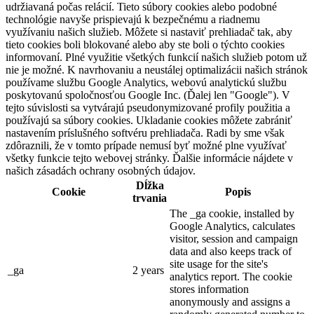
udržiavaná počas relácií. Tieto súbory cookies alebo podobné
technológie navyše prispievajú k bezpečnému a riadnemu
využívaniu našich služieb. Môžete si nastaviť prehliadač tak, aby
tieto cookies boli blokované alebo aby ste boli o týchto cookies
informovaní. Plné využitie všetkých funkcií našich služieb potom už
nie je možné. K navrhovaniu a neustálej optimalizácii našich stránok
používame službu Google Analytics, webovú analytickú službu
poskytovanú spoločnosťou Google Inc. (Ďalej len "Google"). V
tejto súvislosti sa vytvárajú pseudonymizované profily použitia a
používajú sa súbory cookies. Ukladanie cookies môžete zabrániť
nastavením príslušného softvéru prehliadača. Radi by sme však
zdôraznili, že v tomto prípade nemusí byť možné plne využívať
všetky funkcie tejto webovej stránky. Ďalšie informácie nájdete v
našich zásadách ochrany osobných údajov.
Dĺžka
Cookie
Popis
trvania
The _ga cookie, installed by
Google Analytics, calculates
visitor, session and campaign
data and also keeps track of
site usage for the site's
_ga
2 years
analytics report. The cookie
stores information
anonymously and assigns a