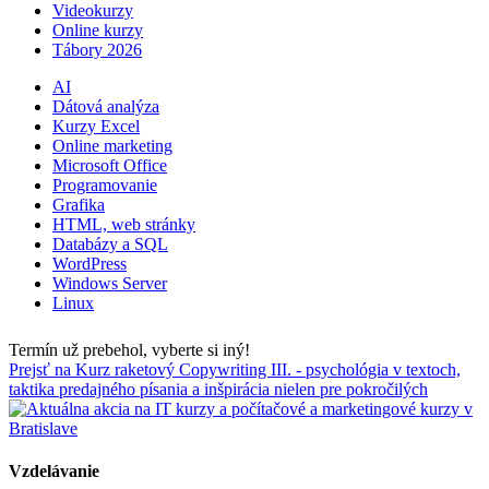
Videokurzy
Online kurzy
Tábory 2026
AI
Dátová analýza
Kurzy Excel
Online marketing
Microsoft Office
Programovanie
Grafika
HTML, web stránky
Databázy a SQL
WordPress
Windows Server
Linux
Termín už prebehol, vyberte si iný!
Prejsť na Kurz raketový Copywriting III. - psychológia v textoch,
taktika predajného písania a inšpirácia nielen pre pokročilých
Vzdelávanie