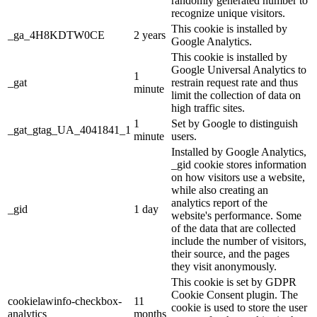
randomly generated number to
recognize unique visitors.
This cookie is installed by
_ga_4H8KDTW0CE
2 years
Google Analytics.
This cookie is installed by
Google Universal Analytics to
1
_gat
restrain request rate and thus
minute
limit the collection of data on
high traffic sites.
1
Set by Google to distinguish
_gat_gtag_UA_4041841_1
minute
users.
Installed by Google Analytics,
_gid cookie stores information
on how visitors use a website,
while also creating an
analytics report of the
_gid
1 day
website's performance. Some
of the data that are collected
include the number of visitors,
their source, and the pages
they visit anonymously.
This cookie is set by GDPR
Cookie Consent plugin. The
cookielawinfo-checkbox-
11
cookie is used to store the user
analytics
months