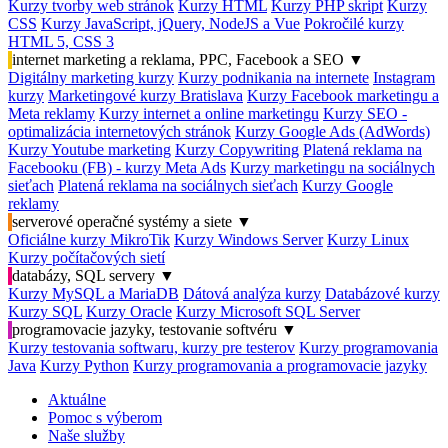
Kurzy tvorby web stránok
Kurzy HTML
Kurzy PHP skript
Kurzy
CSS
Kurzy JavaScript, jQuery, NodeJS a Vue
Pokročilé kurzy
HTML 5, CSS 3
internet marketing a reklama, PPC, Facebook a SEO
▼
Digitálny marketing kurzy
Kurzy podnikania na internete
Instagram
kurzy
Marketingové kurzy Bratislava
Kurzy Facebook marketingu a
Meta reklamy
Kurzy internet a online marketingu
Kurzy SEO -
optimalizácia internetových stránok
Kurzy Google Ads (AdWords)
Kurzy Youtube marketing
Kurzy Copywriting
Platená reklama na
Facebooku (FB) - kurzy Meta Ads
Kurzy marketingu na sociálnych
sieťach
Platená reklama na sociálnych sieťach
Kurzy Google
reklamy
serverové operačné systémy a siete
▼
Oficiálne kurzy MikroTik
Kurzy Windows Server
Kurzy Linux
Kurzy počítačových sietí
databázy, SQL servery
▼
Kurzy MySQL a MariaDB
Dátová analýza kurzy
Databázové kurzy
Kurzy SQL
Kurzy Oracle
Kurzy Microsoft SQL Server
programovacie jazyky, testovanie softvéru
▼
Kurzy testovania softwaru, kurzy pre testerov
Kurzy programovania
Java
Kurzy Python
Kurzy programovania a programovacie jazyky
Aktuálne
Pomoc s výberom
Naše služby