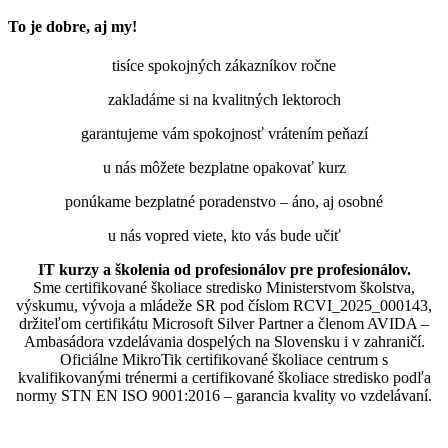
To je dobre, aj my!
tisíce spokojných zákazníkov ročne
zakladáme si na kvalitných lektoroch
garantujeme vám spokojnosť vrátením peňazí
u nás môžete bezplatne opakovať kurz
ponúkame bezplatné poradenstvo – áno, aj osobné
u nás vopred viete, kto vás bude učiť
IT kurzy a školenia od profesionálov pre profesionálov.
Sme certifikované školiace stredisko Ministerstvom školstva,
výskumu, vývoja a mládeže SR pod číslom RCVI_2025_000143,
držiteľom certifikátu Microsoft Silver Partner a členom AVIDA –
Ambasádora vzdelávania dospelých na Slovensku i v zahraničí.​​​​​​​​​​​​​​​​
Oficiálne MikroTik certifikované školiace centrum s
kvalifikovanými trénermi ​​​​​​​​​​a certifikované školiace stredisko podľa
normy STN EN ISO 9001:2016 – garancia kvality vo vzdelávaní.