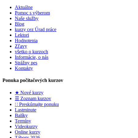
Aktuálne
Pomoc s výberom
Naše služby
Blog
kurzy cez Úrad práce
Lektori
Hodnotenia
Zľavy
všetko o kurzoch
Informácie, o nás
Strážny pes
Kontakty
Ponuka počítačových kurzov
★ Nové kurzy
☰ Zoznam kurzov
∷ Preskúmajte ponuku
Lastminute
Balíky
Termíny
Videokurzy
Online kurzy
Tábory 2026