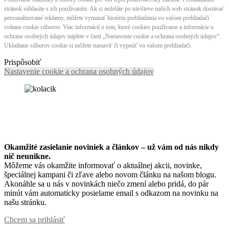
stránok súhlasíte s ich používaním. Ak si neželáte po návšteve našich web stránok dostávať
personalizované reklamy, môžete vymazať históriu prehliadania vo vašom prehliadači
vrátane cookie súborov. Viac informácií o tom, ktoré cookies používame a informácie o
ochrane osobných údajov nájdete v časti „Nastavenie cookie a ochrana osobných údajov“.
Ukladanie súborov cookie si môžete nastaviť či vypnúť vo vašom prehliadači.
Prispôsobiť
Nastavenie cookie a ochrana osobných údajov
Okamžité zasielanie noviniek a článkov – u
ž vám od nás nikdy
nič neunikne.
Môžeme vás okamžite informovať o aktuálnej akcii, novinke,
špeciálnej kampani či zľave alebo novom článku na našom blogu.
Akonáhle sa u nás v novinkách niečo zmení alebo pridá, do pár
minút vám automaticky posielame email s odkazom na novinku na
našu stránku.
Chcem sa prihlásiť