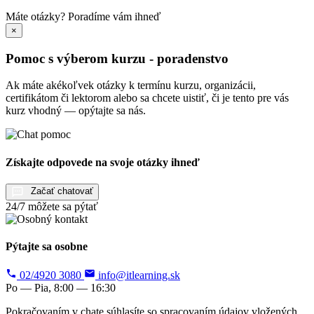
Máte otázky?
Poradíme vám ihneď
×
Pomoc s výberom kurzu - poradenstvo
Ak máte akékoľvek otázky k termínu kurzu, organizácii,
certifikátom či lektorom alebo sa chcete uistiť, či je tento pre vás
kurz vhodný — opýtajte sa nás.
Získajte odpovede na svoje otázky ihneď
Začať chatovať
24/7 môžete sa pýtať
Pýtajte sa osobne
02/4920 3080
info@itlearning.sk
Po — Pia, 8:00 — 16:30
Pokračovaním v chate súhlasíte so spracovaním údajov vložených