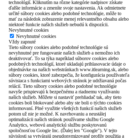
technológií. Kliknutím na rôzne kategórie nadpisov získate
ďalšie informácie a zmeníte svoje nastavenia. Ak odmietnete
určité súbory cookies alebo podobné technológie, môže to
mať za následok zobrazenie menej relevantného obsahu alebo
niektoré funkcie našich služieb nebudú k dispozícii.
Nevyhnutné cookies
Nevyhnutné cookies
Vždy zapnuté
Tieto súbory cookies alebo podobné technológie sú
nevyhnutné pre fungovanie našich služieb a nemožno ich
deaktivovať. To sa týka napríklad súborov cookies alebo
podobných technológií, ktoré ukladajú prihlasovacie údaje o
objednávke na našich webstránkach www.itlearning.sk, alebo
súbory cookies, ktoré zabezpečia, že konfigurácia používateľa
súvisiaca s funkciami webových stránok je udržiavaná počas
relácií. Tieto súbory cookies alebo podobné technológie
navyše prispievajú k bezpečnému a riadnemu využívaniu
našich služieb. Môžete si nastaviť prehliadač tak, aby tieto
cookies boli blokované alebo aby ste boli o týchto cookies
informovaní. Plné využitie všetkých funkcií našich služieb
potom už nie je možné. K navrhovaniu a neustálej
optimalizácii našich stránok používame službu Google
Analytics, webovú analytickú službu poskytovanú
spoločnosťou Google Inc. (Ďalej len "Google"). V tejto
súvislosti sa vytvárajú pseudonymizované profily použitia a