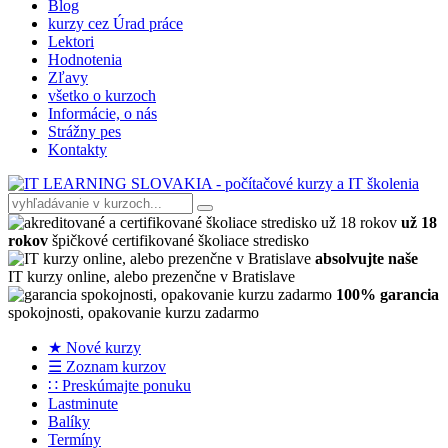
Blog
kurzy cez Úrad práce
Lektori
Hodnotenia
Zľavy
všetko o kurzoch
Informácie, o nás
Strážny pes
Kontakty
už 18
rokov
špičkové certifikované školiace stredisko
absolvujte naše
IT kurzy online, alebo prezenčne v Bratislave
100% garancia
spokojnosti, opakovanie kurzu zadarmo
★ Nové kurzy
☰ Zoznam kurzov
∷ Preskúmajte ponuku
Lastminute
Balíky
Termíny