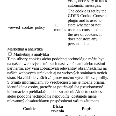
visits, necessary to track
automatic messages.
The cookie is set by the
GDPR Cookie Consent
plugin and is used to
11
store whether or not
viewed_cookie_policy
months
user has consented to
the use of cookies. It
does not store any
personal data.
Marketing a analytika
Marketing a analytika
Tieto súbory cookies alebo podobnej technológie môžu byť
na našich webových stránkach nastavené nami alebo našimi
partnermi, aby vám zobrazovali relevantný obsah/reklamu na
našich webových stránkach aj na webových stránkach tretích
strán. Na základe vašich záujmov možno vytvoriť tzv. profily.
S týmito informáciami vo všeobecnosti nie je možná priama
identifikácia osoby, pretože sa používajú iba pseudonymné
informácie o prehliadači, alebo zariadení. Ak tieto cookies
alebo podobné technológie nepovolíte, dostanete menej
relevantný obsah/reklamu prispôsobenú vašim záujmom.
Dĺžka
Cookie
Popis
trvania