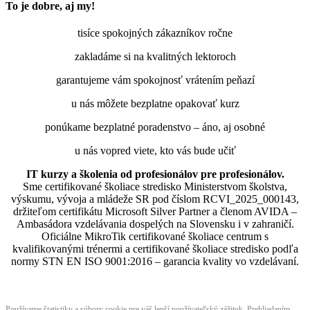
To je dobre, aj my!
tisíce spokojných zákazníkov ročne
zakladáme si na kvalitných lektoroch
garantujeme vám spokojnosť vrátením peňazí
u nás môžete bezplatne opakovať kurz
ponúkame bezplatné poradenstvo – áno, aj osobné
u nás vopred viete, kto vás bude učiť
IT kurzy a školenia od profesionálov pre profesionálov.
Sme certifikované školiace stredisko Ministerstvom školstva,
výskumu, vývoja a mládeže SR pod číslom RCVI_2025_000143,
držiteľom certifikátu Microsoft Silver Partner a členom AVIDA –
Ambasádora vzdelávania dospelých na Slovensku i v zahraničí.​​​​​​​​​​​​​​​​
Oficiálne MikroTik certifikované školiace centrum s
kvalifikovanými trénermi ​​​​​​​​​​a certifikované školiace stredisko podľa
normy STN EN ISO 9001:2016 – garancia kvality vo vzdelávaní.
Používame štatistiky a súbory cookie pre váš lepší používateľský zážitok. Prehliadaním