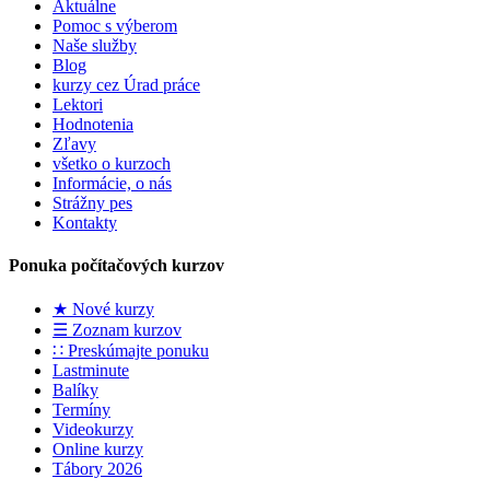
Aktuálne
Pomoc s výberom
Naše služby
Blog
kurzy cez Úrad práce
Lektori
Hodnotenia
Zľavy
všetko o kurzoch
Informácie, o nás
Strážny pes
Kontakty
Ponuka počítačových kurzov
★ Nové kurzy
☰ Zoznam kurzov
∷ Preskúmajte ponuku
Lastminute
Balíky
Termíny
Videokurzy
Online kurzy
Tábory 2026