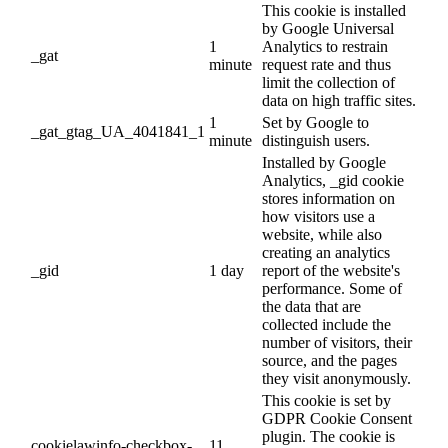
This cookie is installed
by Google Universal
1
Analytics to restrain
_gat
minute
request rate and thus
limit the collection of
data on high traffic sites.
1
Set by Google to
_gat_gtag_UA_4041841_1
minute
distinguish users.
Installed by Google
Analytics, _gid cookie
stores information on
how visitors use a
website, while also
creating an analytics
_gid
1 day
report of the website's
performance. Some of
the data that are
collected include the
number of visitors, their
source, and the pages
they visit anonymously.
This cookie is set by
GDPR Cookie Consent
plugin. The cookie is
cookielawinfo-checkbox-
11