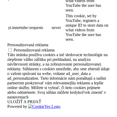
what videos from
YouTube the user has
seen.
This cookie, set by
YouTube, registers a
unique ID to store data on
yt.innertube::requests
never
what videos from
YouTube the user has
seen.
Personalizovaná reklama
Personalizovaná reklama
Táto stránka používa cookies a iné sledovacie technológie na
zlepšenie vášho zážitku pri prehliadaní, na analýzu
návštevnosti stránky, a na zobrazovanie personalizovanej
reklamy. Súhlasom s cookies umožníte, aby sme zbierali údaje
o vašom správaní na webe, vrátane ad_user_data a
ad_personalization. Tieto informácie nám pomáhajú a našim
partnerom poskytovať vám relevantnejšiu reklamu a lepšie
online služby. Môžete si vybrať, či tieto cookies prijmete
alebo odmietnete. Svoj súhlas môžete kedykoľvek zmeniť v
nastaveniach
ULOŽIŤ A PRIJAŤ
Powered by