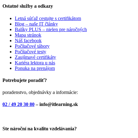
Ostatné služby a odkazy
Letná súťaž cestujte s certifikátom
Blog – naše IT články
Balíky PLUS – nielen pre náročných
Mapa stránok
Náš facebook
Počítačové tábory
Počítačové testy
Zaujímavé certifikáty
Kariéra lektora u nás
Ponuka na prenájom
Potrebujete poradiť?
poradenstvo, objednávky a informácie:
02 / 49 20 30 80
– info@itlearning.sk
Ste nároční na kvalitu vzdelávania?