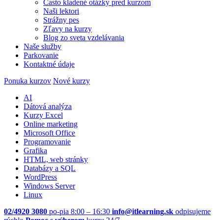
Často kladené otázky pred kurzom
Naši lektori
Strážny pes
Zľavy na kurzy
Blog zo sveta vzdelávania
Naše služby
Parkovanie
Kontaktné údaje
Ponuka kurzov
Nové kurzy
AI
Dátová analýza
Kurzy Excel
Online marketing
Microsoft Office
Programovanie
Grafika
HTML, web stránky
Databázy a SQL
WordPress
Windows Server
Linux
02/4920 3080
po-pia 8:00 – 16:30
info@itlearning.sk
odpisujeme