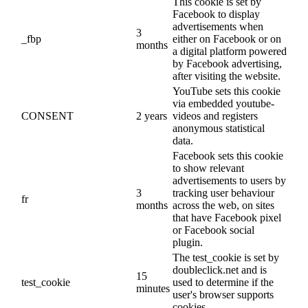
This cookie is set by
Facebook to display
advertisements when
3
_fbp
either on Facebook or on
months
a digital platform powered
by Facebook advertising,
after visiting the website.
YouTube sets this cookie
via embedded youtube-
CONSENT
2 years
videos and registers
anonymous statistical
data.
Facebook sets this cookie
to show relevant
advertisements to users by
3
tracking user behaviour
fr
months
across the web, on sites
that have Facebook pixel
or Facebook social
plugin.
The test_cookie is set by
doubleclick.net and is
15
test_cookie
used to determine if the
minutes
user's browser supports
cookies.