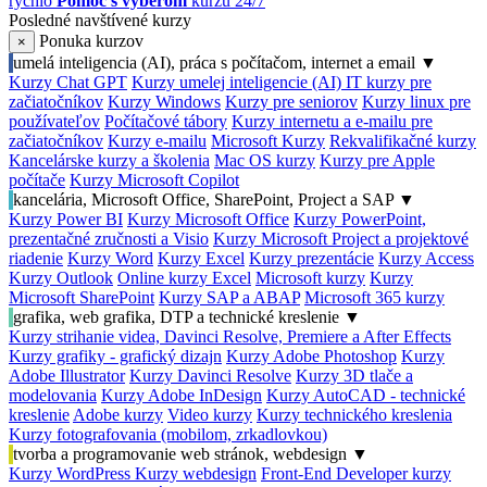
rýchlo
Pomoc s výberom
kurzu 24/7
Posledné navštívené kurzy
Ponuka kurzov
×
umelá inteligencia (AI), práca s počítačom, internet a email
▼
Kurzy Chat GPT
Kurzy umelej inteligencie (AI)
IT kurzy pre
začiatočníkov
Kurzy Windows
Kurzy pre seniorov
Kurzy linux pre
používateľov
Počítačové tábory
Kurzy internetu a e-mailu pre
začiatočníkov
Kurzy e-mailu
Microsoft Kurzy
Rekvalifikačné kurzy
Kancelárske kurzy a školenia
Mac OS kurzy
Kurzy pre Apple
počítače
Kurzy Microsoft Copilot
kancelária, Microsoft Office, SharePoint, Project a SAP
▼
Kurzy Power BI
Kurzy Microsoft Office
Kurzy PowerPoint,
prezentačné zručnosti a Visio
Kurzy Microsoft Project a projektové
riadenie
Kurzy Word
Kurzy Excel
Kurzy prezentácie
Kurzy Access
Kurzy Outlook
Online kurzy Excel
Microsoft kurzy
Kurzy
Microsoft SharePoint
Kurzy SAP a ABAP
Microsoft 365 kurzy
grafika, web grafika, DTP a technické kreslenie
▼
Kurzy strihanie videa, Davinci Resolve, Premiere a After Effects
Kurzy grafiky - grafický dizajn
Kurzy Adobe Photoshop
Kurzy
Adobe Illustrator
Kurzy Davinci Resolve
Kurzy 3D tlače a
modelovania
Kurzy Adobe InDesign
Kurzy AutoCAD - technické
kreslenie
Adobe kurzy
Video kurzy
Kurzy technického kreslenia
Kurzy fotografovania (mobilom, zrkadlovkou)
tvorba a programovanie web stránok, webdesign
▼
Kurzy WordPress
Kurzy webdesign
Front-End Developer kurzy