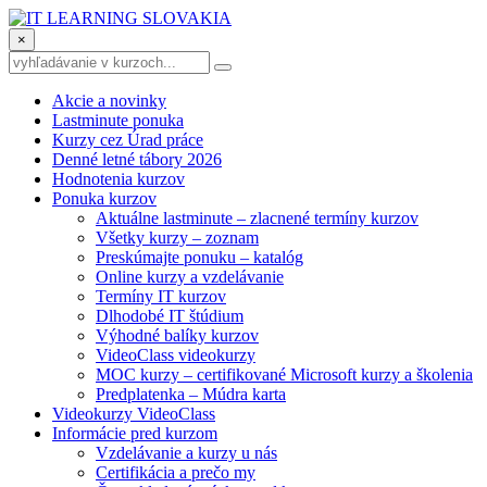
×
Akcie a novinky
Lastminute ponuka
Kurzy cez Úrad práce
Denné letné tábory 2026
Hodnotenia kurzov
Ponuka kurzov
Aktuálne lastminute – zlacnené termíny kurzov
Všetky kurzy – zoznam
Preskúmajte ponuku – katalóg
Online kurzy a vzdelávanie
Termíny IT kurzov
Dlhodobé IT štúdium
Výhodné balíky kurzov
VideoClass videokurzy
MOC kurzy – certifikované Microsoft kurzy a školenia
Predplatenka – Múdra karta
Videokurzy VideoClass
Informácie pred kurzom
Vzdelávanie a kurzy u nás
Certifikácia a prečo my