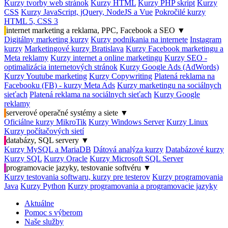
Kurzy tvorby web stránok
Kurzy HTML
Kurzy PHP skript
Kurzy
CSS
Kurzy JavaScript, jQuery, NodeJS a Vue
Pokročilé kurzy
HTML 5, CSS 3
internet marketing a reklama, PPC, Facebook a SEO
▼
Digitálny marketing kurzy
Kurzy podnikania na internete
Instagram
kurzy
Marketingové kurzy Bratislava
Kurzy Facebook marketingu a
Meta reklamy
Kurzy internet a online marketingu
Kurzy SEO -
optimalizácia internetových stránok
Kurzy Google Ads (AdWords)
Kurzy Youtube marketing
Kurzy Copywriting
Platená reklama na
Facebooku (FB) - kurzy Meta Ads
Kurzy marketingu na sociálnych
sieťach
Platená reklama na sociálnych sieťach
Kurzy Google
reklamy
serverové operačné systémy a siete
▼
Oficiálne kurzy MikroTik
Kurzy Windows Server
Kurzy Linux
Kurzy počítačových sietí
databázy, SQL servery
▼
Kurzy MySQL a MariaDB
Dátová analýza kurzy
Databázové kurzy
Kurzy SQL
Kurzy Oracle
Kurzy Microsoft SQL Server
programovacie jazyky, testovanie softvéru
▼
Kurzy testovania softwaru, kurzy pre testerov
Kurzy programovania
Java
Kurzy Python
Kurzy programovania a programovacie jazyky
Aktuálne
Pomoc s výberom
Naše služby