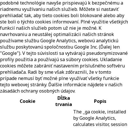
podobné technológie navyše prispievajú k bezpečnému a
riadnemu využívaniu našich služieb. Môžete si nastaviť
prehliadač tak, aby tieto cookies boli blokované alebo aby
ste boli o týchto cookies informovaní. Plné využitie všetkých
funkcií našich služieb potom už nie je možné. K
navrhovaniu a neustálej optimalizácii našich stránok
používame službu Google Analytics, webovú analytickú
službu poskytovanú spoločnosťou Google Inc. (Ďalej len
"Google"). V tejto súvislosti sa vytvárajú pseudonymizované
profily použitia a používajú sa súbory cookies. Ukladanie
cookies môžete zabrániť nastavením príslušného softvéru
prehliadača. Radi by sme však zdôraznili, že v tomto
prípade nemusí byť možné plne využívať všetky funkcie
tejto webovej stránky. Ďalšie informácie nájdete v našich
zásadách ochrany osobných údajov.
Dĺžka
Cookie
Popis
trvania
The _ga cookie, installed
by Google Analytics,
calculates visitor, session