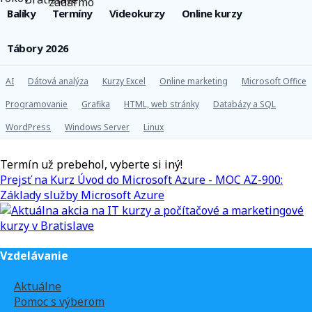
Balíky
Termíny
Videokurzy
Online kurzy
Tábory 2026
AI
Dátová analýza
Kurzy Excel
Online marketing
Microsoft Office
Programovanie
Grafika
HTML, web stránky
Databázy a SQL
WordPress
Windows Server
Linux
Termín už prebehol, vyberte si iný!
Prejsť na Kurz Úvod do Microsoft Azure - MOC AZ-900:
Základy služby Microsoft Azure
Vzdelávanie
Aktuálne
Pomoc s výberom