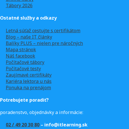
Tábory 2026
Ostatné služby a odkazy
Letná súťaž cestujte s certifikátom
Blog – naše IT články
Balíky PLUS – nielen pre náročných
Mapa stránok
Náš facebook
Počítačové tábory
Počítačové testy
Zaujímavé certifikáty
Kariéra lektora u nás
Ponuka na prenájom
Potrebujete poradiť?
poradenstvo, objednávky a informácie:
02 / 49 20 30 80
– info@itlearning.sk