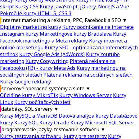
skript
Kurzy CSS
Kurzy JavaScript, jQuery, NodeJS a Vue
Pokročilé kurzy HTML 5, CSS 3
internet marketing a reklama, PPC, Facebook a SEO
▼
Digitálny marketing kurzy
Kurzy podnikania na internete
Instagram kurzy
Marketingové kurzy Bratislava
Kurzy
Facebook marketingu a Meta reklamy
Kurzy internet a
online marketingu
Kurzy SEO - optimalizácia internetových
stránok
Kurzy Google Ads (AdWords)
Kurzy Youtube
marketing
Kurzy Copywriting
Platená reklama na
Facebooku (FB) - kurzy Meta Ads
Kurzy marketingu na
sociálnych sieťach
Platená reklama na sociálnych sieťach
Kurzy Google reklamy
serverové operačné systémy a siete
▼
Oficiálne kurzy MikroTik
Kurzy Windows Server
Kurzy
Linux
Kurzy počítačových sietí
databázy, SQL servery
▼
Kurzy MySQL a MariaDB
Dátová analýza kurzy
Databázové
kurzy
Kurzy SQL
Kurzy Oracle
Kurzy Microsoft SQL Server
programovacie jazyky, testovanie softvéru
▼
Kurzy testovania softwaru, kurzy pre testerov
Kurzy