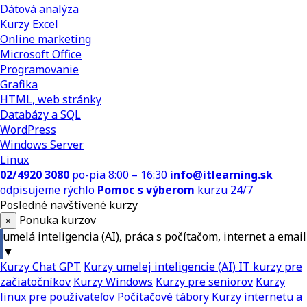
Dátová analýza
Kurzy Excel
Online marketing
Microsoft Office
Programovanie
Grafika
HTML, web stránky
Databázy a SQL
WordPress
Windows Server
Linux
02/4920 3080
po-pia 8:00 – 16:30
info@itlearning.sk
odpisujeme rýchlo
Pomoc s výberom
kurzu 24/7
Posledné navštívené kurzy
Ponuka kurzov
×
umelá inteligencia (AI), práca s počítačom, internet a email
▼
Kurzy Chat GPT
Kurzy umelej inteligencie (AI)
IT kurzy pre
začiatočníkov
Kurzy Windows
Kurzy pre seniorov
Kurzy
linux pre používateľov
Počítačové tábory
Kurzy internetu a