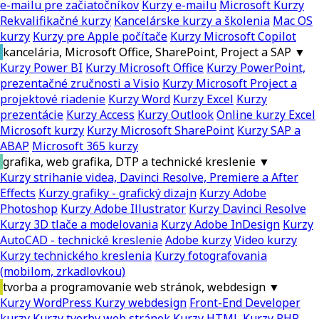
e-mailu pre začiatočníkov
Kurzy e-mailu
Microsoft Kurzy
Rekvalifikačné kurzy
Kancelárske kurzy a školenia
Mac OS
kurzy
Kurzy pre Apple počítače
Kurzy Microsoft Copilot
kancelária, Microsoft Office, SharePoint, Project a SAP
▼
Kurzy Power BI
Kurzy Microsoft Office
Kurzy PowerPoint,
prezentačné zručnosti a Visio
Kurzy Microsoft Project a
projektové riadenie
Kurzy Word
Kurzy Excel
Kurzy
prezentácie
Kurzy Access
Kurzy Outlook
Online kurzy Excel
Microsoft kurzy
Kurzy Microsoft SharePoint
Kurzy SAP a
ABAP
Microsoft 365 kurzy
grafika, web grafika, DTP a technické kreslenie
▼
Kurzy strihanie videa, Davinci Resolve, Premiere a After
Effects
Kurzy grafiky - grafický dizajn
Kurzy Adobe
Photoshop
Kurzy Adobe Illustrator
Kurzy Davinci Resolve
Kurzy 3D tlače a modelovania
Kurzy Adobe InDesign
Kurzy
AutoCAD - technické kreslenie
Adobe kurzy
Video kurzy
Kurzy technického kreslenia
Kurzy fotografovania
(mobilom, zrkadlovkou)
tvorba a programovanie web stránok, webdesign
▼
Kurzy WordPress
Kurzy webdesign
Front-End Developer
kurzy
Kurzy tvorby web stránok
Kurzy HTML
Kurzy PHP