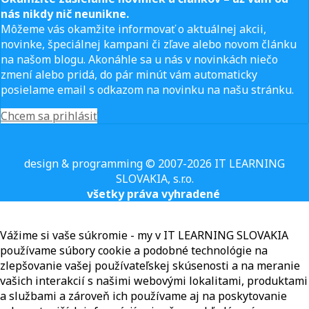
nás nikdy nič neunikne.
Môžeme vás okamžite informovať o aktuálnej akcii,
novinke, špeciálnej kampani či zľave alebo novom článku
na našom blogu. Akonáhle sa u nás v novinkách niečo
zmení alebo pridá, do pár minút vám automaticky
posielame email s odkazom na novinku na našu stránku.
Chcem sa prihlásiť
design & programming © 2007-2026 IT LEARNING
SLOVAKIA, s.r.o.
všetky práva vyhradené
Vážime si vaše súkromie - my v IT LEARNING SLOVAKIA
používame súbory cookie a podobné technológie na
zlepšovanie vašej používateľskej skúsenosti a na meranie
vašich interakcií s našimi webovými lokalitami, produktami
a službami a zároveň ich používame aj na poskytovanie