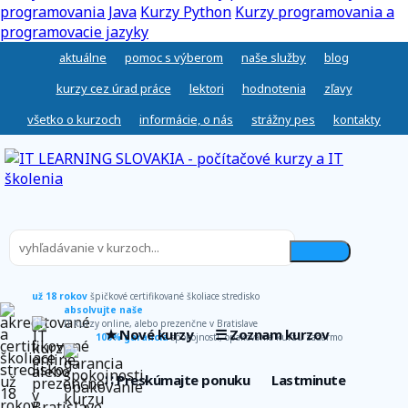
programovania Java
Kurzy Python
Kurzy programovania a
programovacie jazyky
aktuálne
pomoc s výberom
naše služby
blog
kurzy cez úrad práce
lektori
hodnotenia
zľavy
všetko o kurzoch
informácie, o nás
strážny pes
kontakty
už 18 rokov
špičkové certifikované školiace stredisko
absolvujte naše
IT kurzy online, alebo prezenčne v Bratislave
★ Nové kurzy
☰ Zoznam kurzov
100% garancia
spokojnosti, opakovanie kurzu zadarmo
∷ Preskúmajte ponuku
Lastminute