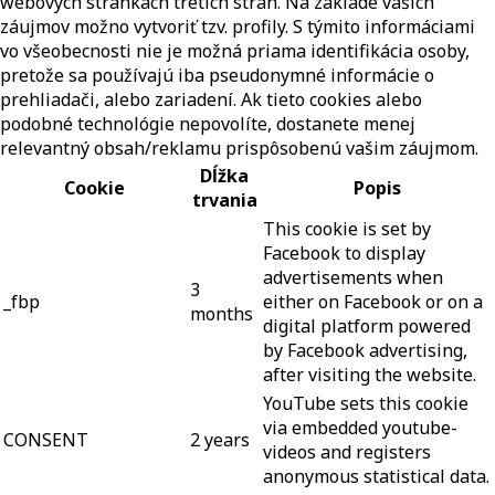
webových stránkach tretích strán. Na základe vašich
záujmov možno vytvoriť tzv. profily. S týmito informáciami
vo všeobecnosti nie je možná priama identifikácia osoby,
pretože sa používajú iba pseudonymné informácie o
prehliadači, alebo zariadení. Ak tieto cookies alebo
podobné technológie nepovolíte, dostanete menej
relevantný obsah/reklamu prispôsobenú vašim záujmom.
Dĺžka
Cookie
Popis
trvania
This cookie is set by
Facebook to display
advertisements when
3
_fbp
either on Facebook or on a
months
digital platform powered
by Facebook advertising,
after visiting the website.
YouTube sets this cookie
via embedded youtube-
CONSENT
2 years
videos and registers
anonymous statistical data.