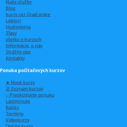
Naše služby
Blog
kurzy cez Úrad práce
Lektori
Hodnotenia
Zľavy
všetko o kurzoch
Informácie, o nás
Strážny pes
Kontakty
Ponuka počítačových kurzov
★ Nové kurzy
☰ Zoznam kurzov
∷ Preskúmajte ponuku
Lastminute
Balíky
Termíny
Videokurzy
Online kurzy