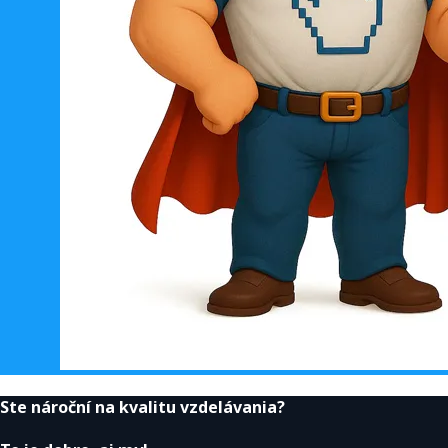
Ste nároční na kvalitu vzdelávania?