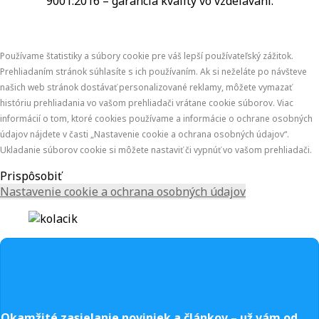
9001:2016 – garancia kvality vo vzdelávaní.
Používame štatistiky a súbory cookie pre váš lepší používateľský zážitok.
Prehliadaním stránok súhlasíte s ich používaním. Ak si neželáte po návšteve
našich web stránok dostávať personalizované reklamy, môžete vymazať
históriu prehliadania vo vašom prehliadači vrátane cookie súborov. Viac
informácií o tom, ktoré cookies používame a informácie o ochrane osobných
údajov nájdete v časti „Nastavenie cookie a ochrana osobných údajov“.
Ukladanie súborov cookie si môžete nastaviť či vypnúť vo vašom prehliadači.
Prispôsobiť
Nastavenie cookie a ochrana osobných údajov
Okamžité zasielanie noviniek a článkov – u
ž vám od