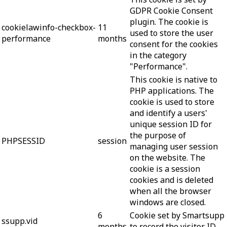
GDPR Cookie Consent
plugin. The cookie is
cookielawinfo-checkbox-
11
used to store the user
performance
months
consent for the cookies
in the category
"Performance".
This cookie is native to
PHP applications. The
cookie is used to store
and identify a users'
unique session ID for
the purpose of
PHPSESSID
session
managing user session
on the website. The
cookie is a session
cookies and is deleted
when all the browser
windows are closed.
6
Cookie set by Smartsupp
ssupp.vid
months
to record the visitor ID.