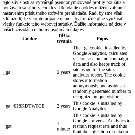
tejto súvislosti sa vytvárajú pseudonymizované profily použitia a
používajú sa súbory cookies. Ukladanie cookies môžete zabrániť
nastavením príslušného softvéru prehliadača. Radi by sme však
zdôraznili, že v tomto prípade nemusí byť možné plne využívať
všetky funkcie tejto webovej stránky. Ďalšie informácie nájdete v
našich zásadách ochrany osobných údajov.
Dĺžka
Cookie
Popis
trvania
The _ga cookie, installed by
Google Analytics, calculates
visitor, session and campaign
data and also keeps track of
site usage for the site's
_ga
2 years
analytics report. The cookie
stores information
anonymously and assigns a
randomly generated number to
recognize unique visitors.
This cookie is installed by
_ga_4H8KDTW0CE
2 years
Google Analytics.
This cookie is installed by
Google Universal Analytics to
1
_gat
restrain request rate and thus
minute
limit the collection of data on