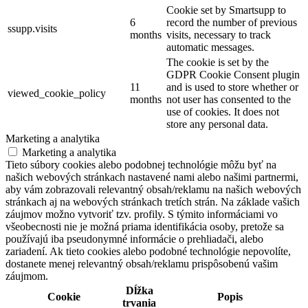
Cookie set by Smartsupp to
6
record the number of previous
ssupp.visits
months
visits, necessary to track
automatic messages.
The cookie is set by the
GDPR Cookie Consent plugin
11
and is used to store whether or
viewed_cookie_policy
months
not user has consented to the
use of cookies. It does not
store any personal data.
Marketing a analytika
Marketing a analytika
Tieto súbory cookies alebo podobnej technológie môžu byť na
našich webových stránkach nastavené nami alebo našimi partnermi,
aby vám zobrazovali relevantný obsah/reklamu na našich webových
stránkach aj na webových stránkach tretích strán. Na základe vašich
záujmov možno vytvoriť tzv. profily. S týmito informáciami vo
všeobecnosti nie je možná priama identifikácia osoby, pretože sa
používajú iba pseudonymné informácie o prehliadači, alebo
zariadení. Ak tieto cookies alebo podobné technológie nepovolíte,
dostanete menej relevantný obsah/reklamu prispôsobenú vašim
záujmom.
Dĺžka
Cookie
Popis
trvania