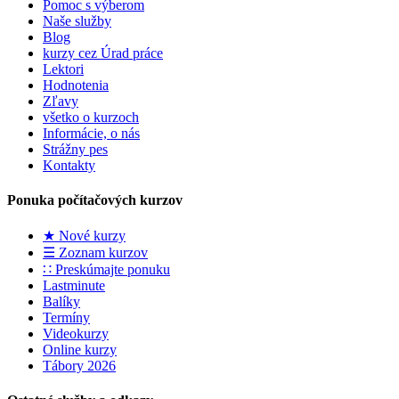
Pomoc s výberom
Naše služby
Blog
kurzy cez Úrad práce
Lektori
Hodnotenia
Zľavy
všetko o kurzoch
Informácie, o nás
Strážny pes
Kontakty
Ponuka počítačových kurzov
★ Nové kurzy
☰ Zoznam kurzov
∷ Preskúmajte ponuku
Lastminute
Balíky
Termíny
Videokurzy
Online kurzy
Tábory 2026