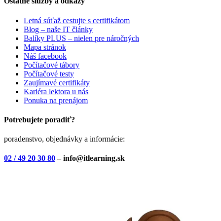
Ostatné služby a odkazy
Letná súťaž cestujte s certifikátom
Blog – naše IT články
Balíky PLUS – nielen pre náročných
Mapa stránok
Náš facebook
Počítačové tábory
Počítačové testy
Zaujímavé certifikáty
Kariéra lektora u nás
Ponuka na prenájom
Potrebujete poradiť?
poradenstvo, objednávky a informácie:
02 / 49 20 30 80
– info@itlearning.sk