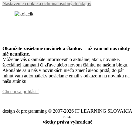
Nastavenie cookie a ochrana osobných údajov
Okamžité zasielanie noviniek a článkov – u
ž vám od nás nikdy
nič neunikne.
Môžeme vás okamžite informovať o aktuálnej akcii, novinke,
špeciálnej kampani či zľave alebo novom článku na našom blogu.
Akonáhle sa u nás v novinkách niečo zmení alebo pridá, do pár
minút vám automaticky posielame email s odkazom na novinku na
našu stránku.
Chcem sa prihlásiť
design & programming © 2007-2026 IT LEARNING SLOVAKIA,
s.r.o.
všetky práva vyhradené