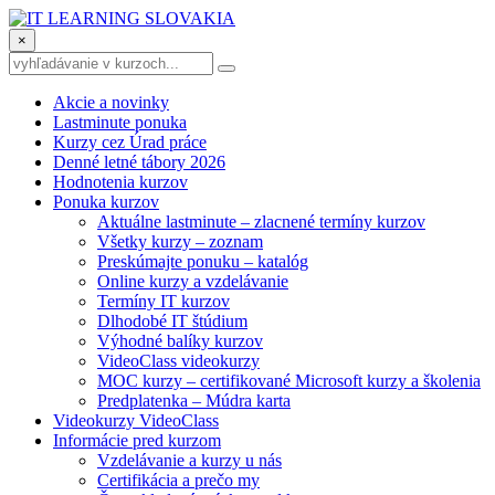
×
Akcie a novinky
Lastminute ponuka
Kurzy cez Úrad práce
Denné letné tábory 2026
Hodnotenia kurzov
Ponuka kurzov
Aktuálne lastminute – zlacnené termíny kurzov
Všetky kurzy – zoznam
Preskúmajte ponuku – katalóg
Online kurzy a vzdelávanie
Termíny IT kurzov
Dlhodobé IT štúdium
Výhodné balíky kurzov
VideoClass videokurzy
MOC kurzy – certifikované Microsoft kurzy a školenia
Predplatenka – Múdra karta
Videokurzy VideoClass
Informácie pred kurzom
Vzdelávanie a kurzy u nás
Certifikácia a prečo my