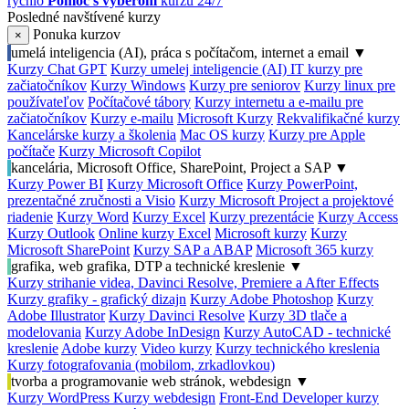
rýchlo
Pomoc s výberom
kurzu 24/7
Posledné navštívené kurzy
Ponuka kurzov
×
umelá inteligencia (AI), práca s počítačom, internet a email
▼
Kurzy Chat GPT
Kurzy umelej inteligencie (AI)
IT kurzy pre
začiatočníkov
Kurzy Windows
Kurzy pre seniorov
Kurzy linux pre
používateľov
Počítačové tábory
Kurzy internetu a e-mailu pre
začiatočníkov
Kurzy e-mailu
Microsoft Kurzy
Rekvalifikačné kurzy
Kancelárske kurzy a školenia
Mac OS kurzy
Kurzy pre Apple
počítače
Kurzy Microsoft Copilot
kancelária, Microsoft Office, SharePoint, Project a SAP
▼
Kurzy Power BI
Kurzy Microsoft Office
Kurzy PowerPoint,
prezentačné zručnosti a Visio
Kurzy Microsoft Project a projektové
riadenie
Kurzy Word
Kurzy Excel
Kurzy prezentácie
Kurzy Access
Kurzy Outlook
Online kurzy Excel
Microsoft kurzy
Kurzy
Microsoft SharePoint
Kurzy SAP a ABAP
Microsoft 365 kurzy
grafika, web grafika, DTP a technické kreslenie
▼
Kurzy strihanie videa, Davinci Resolve, Premiere a After Effects
Kurzy grafiky - grafický dizajn
Kurzy Adobe Photoshop
Kurzy
Adobe Illustrator
Kurzy Davinci Resolve
Kurzy 3D tlače a
modelovania
Kurzy Adobe InDesign
Kurzy AutoCAD - technické
kreslenie
Adobe kurzy
Video kurzy
Kurzy technického kreslenia
Kurzy fotografovania (mobilom, zrkadlovkou)
tvorba a programovanie web stránok, webdesign
▼
Kurzy WordPress
Kurzy webdesign
Front-End Developer kurzy