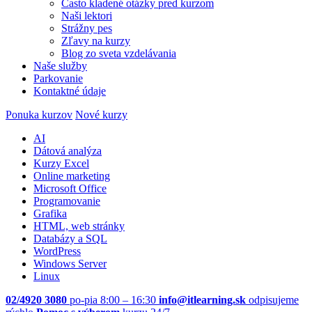
Často kladené otázky pred kurzom
Naši lektori
Strážny pes
Zľavy na kurzy
Blog zo sveta vzdelávania
Naše služby
Parkovanie
Kontaktné údaje
Ponuka kurzov
Nové kurzy
AI
Dátová analýza
Kurzy Excel
Online marketing
Microsoft Office
Programovanie
Grafika
HTML, web stránky
Databázy a SQL
WordPress
Windows Server
Linux
02/4920 3080
po-pia 8:00 – 16:30
info@itlearning.sk
odpisujeme