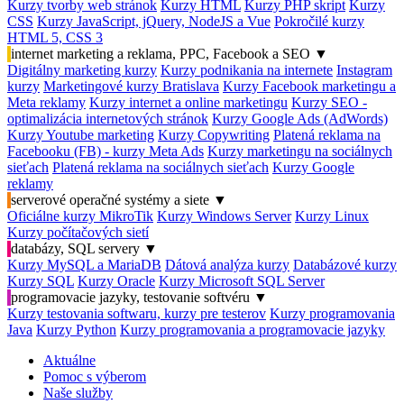
Kurzy tvorby web stránok
Kurzy HTML
Kurzy PHP skript
Kurzy
CSS
Kurzy JavaScript, jQuery, NodeJS a Vue
Pokročilé kurzy
HTML 5, CSS 3
internet marketing a reklama, PPC, Facebook a SEO
▼
Digitálny marketing kurzy
Kurzy podnikania na internete
Instagram
kurzy
Marketingové kurzy Bratislava
Kurzy Facebook marketingu a
Meta reklamy
Kurzy internet a online marketingu
Kurzy SEO -
optimalizácia internetových stránok
Kurzy Google Ads (AdWords)
Kurzy Youtube marketing
Kurzy Copywriting
Platená reklama na
Facebooku (FB) - kurzy Meta Ads
Kurzy marketingu na sociálnych
sieťach
Platená reklama na sociálnych sieťach
Kurzy Google
reklamy
serverové operačné systémy a siete
▼
Oficiálne kurzy MikroTik
Kurzy Windows Server
Kurzy Linux
Kurzy počítačových sietí
databázy, SQL servery
▼
Kurzy MySQL a MariaDB
Dátová analýza kurzy
Databázové kurzy
Kurzy SQL
Kurzy Oracle
Kurzy Microsoft SQL Server
programovacie jazyky, testovanie softvéru
▼
Kurzy testovania softwaru, kurzy pre testerov
Kurzy programovania
Java
Kurzy Python
Kurzy programovania a programovacie jazyky
Aktuálne
Pomoc s výberom
Naše služby