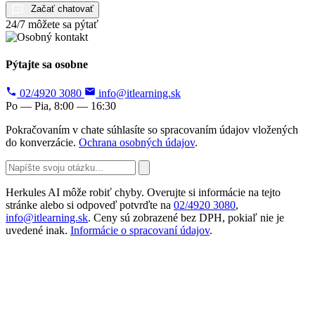
Začať chatovať
24/7 môžete sa pýtať
Pýtajte sa osobne
02/4920 3080
info@itlearning.sk
Po — Pia, 8:00 — 16:30
Pokračovaním v chate súhlasíte so spracovaním údajov vložených
do konverzácie.
Ochrana osobných údajov
.
Herkules AI môže robiť chyby. Overujte si informácie na tejto
stránke alebo si odpoveď potvrďte na
02/4920 3080
,
info@itlearning.sk
. Ceny sú zobrazené bez DPH, pokiaľ nie je
uvedené inak.
Informácie o spracovaní údajov
.