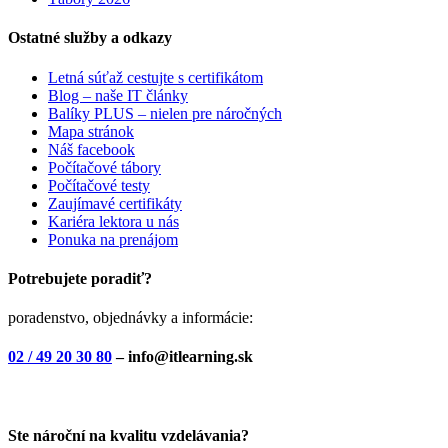
Ostatné služby a odkazy
Letná súťaž cestujte s certifikátom
Blog – naše IT články
Balíky PLUS – nielen pre náročných
Mapa stránok
Náš facebook
Počítačové tábory
Počítačové testy
Zaujímavé certifikáty
Kariéra lektora u nás
Ponuka na prenájom
Potrebujete poradiť?
poradenstvo, objednávky a informácie:
02 / 49 20 30 80
– info@itlearning.sk
Ste nároční na kvalitu vzdelávania?