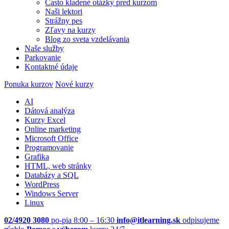
Často kladené otázky pred kurzom
Naši lektori
Strážny pes
Zľavy na kurzy
Blog zo sveta vzdelávania
Naše služby
Parkovanie
Kontaktné údaje
Ponuka kurzov
Nové kurzy
AI
Dátová analýza
Kurzy Excel
Online marketing
Microsoft Office
Programovanie
Grafika
HTML, web stránky
Databázy a SQL
WordPress
Windows Server
Linux
02/4920 3080
po-pia 8:00 – 16:30
info@itlearning.sk
odpisujeme