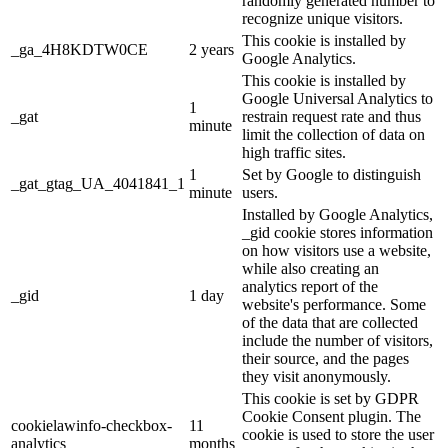
randomly generated number to
recognize unique visitors.
This cookie is installed by
_ga_4H8KDTW0CE
2 years
Google Analytics.
This cookie is installed by
Google Universal Analytics to
1
_gat
restrain request rate and thus
minute
limit the collection of data on
high traffic sites.
1
Set by Google to distinguish
_gat_gtag_UA_4041841_1
minute
users.
Installed by Google Analytics,
_gid cookie stores information
on how visitors use a website,
while also creating an
analytics report of the
_gid
1 day
website's performance. Some
of the data that are collected
include the number of visitors,
their source, and the pages
they visit anonymously.
This cookie is set by GDPR
Cookie Consent plugin. The
cookielawinfo-checkbox-
11
cookie is used to store the user
analytics
months