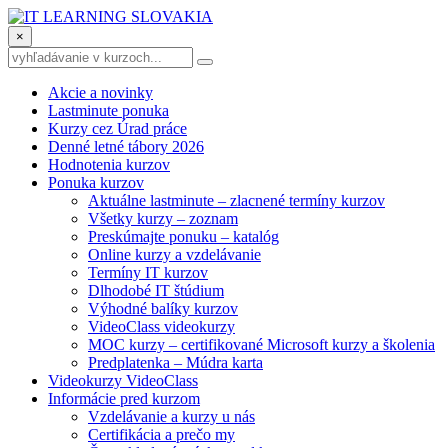
×
Akcie a novinky
Lastminute ponuka
Kurzy cez Úrad práce
Denné letné tábory 2026
Hodnotenia kurzov
Ponuka kurzov
Aktuálne lastminute – zlacnené termíny kurzov
Všetky kurzy – zoznam
Preskúmajte ponuku – katalóg
Online kurzy a vzdelávanie
Termíny IT kurzov
Dlhodobé IT štúdium
Výhodné balíky kurzov
VideoClass videokurzy
MOC kurzy – certifikované Microsoft kurzy a školenia
Predplatenka – Múdra karta
Videokurzy VideoClass
Informácie pred kurzom
Vzdelávanie a kurzy u nás
Certifikácia a prečo my