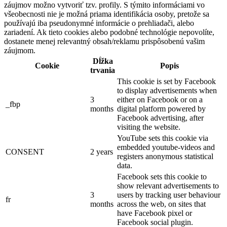
záujmov možno vytvoriť tzv. profily. S týmito informáciami vo
všeobecnosti nie je možná priama identifikácia osoby, pretože sa
používajú iba pseudonymné informácie o prehliadači, alebo
zariadení. Ak tieto cookies alebo podobné technológie nepovolíte,
dostanete menej relevantný obsah/reklamu prispôsobenú vašim
záujmom.
Dĺžka
Cookie
Popis
trvania
This cookie is set by Facebook
to display advertisements when
3
either on Facebook or on a
_fbp
months
digital platform powered by
Facebook advertising, after
visiting the website.
YouTube sets this cookie via
embedded youtube-videos and
CONSENT
2 years
registers anonymous statistical
data.
Facebook sets this cookie to
show relevant advertisements to
3
users by tracking user behaviour
fr
months
across the web, on sites that
have Facebook pixel or
Facebook social plugin.