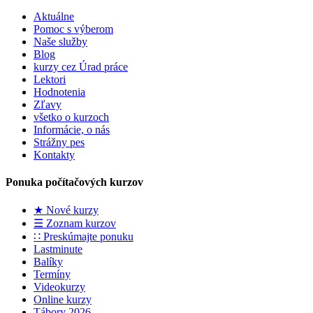
Aktuálne
Pomoc s výberom
Naše služby
Blog
kurzy cez Úrad práce
Lektori
Hodnotenia
Zľavy
všetko o kurzoch
Informácie, o nás
Strážny pes
Kontakty
Ponuka počítačových kurzov
★ Nové kurzy
☰ Zoznam kurzov
∷ Preskúmajte ponuku
Lastminute
Balíky
Termíny
Videokurzy
Online kurzy
Tábory 2026