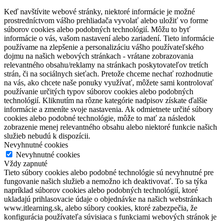
Keď navštívite webové stránky, niektoré informácie je možné
prostredníctvom vášho prehliadača vyvolať alebo uložiť vo forme
súborov cookies alebo podobných technológií. Môžu to byť
informácie o vás, vašom nastavení alebo zariadení. Tieto informácie
používame na zlepšenie a personalizáciu vášho používateľského
dojmu na našich webových stránkach - vrátane zobrazovania
relevantného obsahu/reklamy na stránkach poskytovateľov tretích
strán, či na sociálnych sieťach. Pretože chceme nechať rozhodnutie
na vás, ako chcete naše ponuky využívať, môžete sami kontrolovať
používanie určitých typov súborov cookies alebo podobných
technológií. Kliknutím na rôzne kategórie nadpisov získate ďalšie
informácie a zmeníte svoje nastavenia. Ak odmietnete určité súbory
cookies alebo podobné technológie, môže to mať za následok
zobrazenie menej relevantného obsahu alebo niektoré funkcie našich
služieb nebudú k dispozícii.
Nevyhnutné cookies
Nevyhnutné cookies
Vždy zapnuté
Tieto súbory cookies alebo podobné technológie sú nevyhnutné pre
fungovanie našich služieb a nemožno ich deaktivovať. To sa týka
napríklad súborov cookies alebo podobných technológií, ktoré
ukladajú prihlasovacie údaje o objednávke na našich webstránkach
www.itlearning.sk, alebo súbory cookies, ktoré zabezpečia, že
konfigurácia používateľa súvisiaca s funkciami webových stránok je