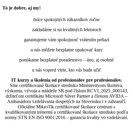
To je dobre, aj my!
tisíce spokojných zákazníkov ročne
zakladáme si na kvalitných lektoroch
garantujeme vám spokojnosť vrátením peňazí
u nás môžete bezplatne opakovať kurz
ponúkame bezplatné poradenstvo – áno, aj osobné
u nás vopred viete, kto vás bude učiť
IT kurzy a školenia od profesionálov pre profesionálov.
Sme certifikované školiace stredisko Ministerstvom školstva,
výskumu, vývoja a mládeže SR pod číslom RCVI_2025_000143,
držiteľom certifikátu Microsoft Silver Partner a členom AVIDA –
Ambasádora vzdelávania dospelých na Slovensku i v zahraničí.​​​​​​​​​​​​​​​​
Oficiálne MikroTik certifikované školiace centrum s
kvalifikovanými trénermi ​​​​​​​​​​a certifikované školiace stredisko podľa
normy STN EN ISO 9001:2016 – garancia kvality vo vzdelávaní.