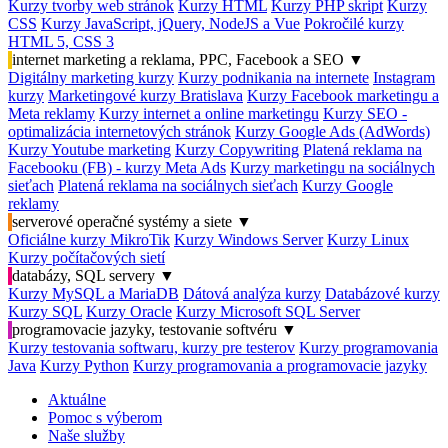
Kurzy tvorby web stránok
Kurzy HTML
Kurzy PHP skript
Kurzy
CSS
Kurzy JavaScript, jQuery, NodeJS a Vue
Pokročilé kurzy
HTML 5, CSS 3
internet marketing a reklama, PPC, Facebook a SEO
▼
Digitálny marketing kurzy
Kurzy podnikania na internete
Instagram
kurzy
Marketingové kurzy Bratislava
Kurzy Facebook marketingu a
Meta reklamy
Kurzy internet a online marketingu
Kurzy SEO -
optimalizácia internetových stránok
Kurzy Google Ads (AdWords)
Kurzy Youtube marketing
Kurzy Copywriting
Platená reklama na
Facebooku (FB) - kurzy Meta Ads
Kurzy marketingu na sociálnych
sieťach
Platená reklama na sociálnych sieťach
Kurzy Google
reklamy
serverové operačné systémy a siete
▼
Oficiálne kurzy MikroTik
Kurzy Windows Server
Kurzy Linux
Kurzy počítačových sietí
databázy, SQL servery
▼
Kurzy MySQL a MariaDB
Dátová analýza kurzy
Databázové kurzy
Kurzy SQL
Kurzy Oracle
Kurzy Microsoft SQL Server
programovacie jazyky, testovanie softvéru
▼
Kurzy testovania softwaru, kurzy pre testerov
Kurzy programovania
Java
Kurzy Python
Kurzy programovania a programovacie jazyky
Aktuálne
Pomoc s výberom
Naše služby