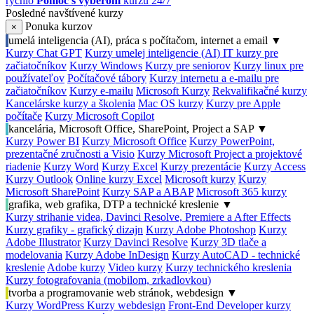
rýchlo
Pomoc s výberom
kurzu 24/7
Posledné navštívené kurzy
Ponuka kurzov
×
umelá inteligencia (AI), práca s počítačom, internet a email
▼
Kurzy Chat GPT
Kurzy umelej inteligencie (AI)
IT kurzy pre
začiatočníkov
Kurzy Windows
Kurzy pre seniorov
Kurzy linux pre
používateľov
Počítačové tábory
Kurzy internetu a e-mailu pre
začiatočníkov
Kurzy e-mailu
Microsoft Kurzy
Rekvalifikačné kurzy
Kancelárske kurzy a školenia
Mac OS kurzy
Kurzy pre Apple
počítače
Kurzy Microsoft Copilot
kancelária, Microsoft Office, SharePoint, Project a SAP
▼
Kurzy Power BI
Kurzy Microsoft Office
Kurzy PowerPoint,
prezentačné zručnosti a Visio
Kurzy Microsoft Project a projektové
riadenie
Kurzy Word
Kurzy Excel
Kurzy prezentácie
Kurzy Access
Kurzy Outlook
Online kurzy Excel
Microsoft kurzy
Kurzy
Microsoft SharePoint
Kurzy SAP a ABAP
Microsoft 365 kurzy
grafika, web grafika, DTP a technické kreslenie
▼
Kurzy strihanie videa, Davinci Resolve, Premiere a After Effects
Kurzy grafiky - grafický dizajn
Kurzy Adobe Photoshop
Kurzy
Adobe Illustrator
Kurzy Davinci Resolve
Kurzy 3D tlače a
modelovania
Kurzy Adobe InDesign
Kurzy AutoCAD - technické
kreslenie
Adobe kurzy
Video kurzy
Kurzy technického kreslenia
Kurzy fotografovania (mobilom, zrkadlovkou)
tvorba a programovanie web stránok, webdesign
▼
Kurzy WordPress
Kurzy webdesign
Front-End Developer kurzy