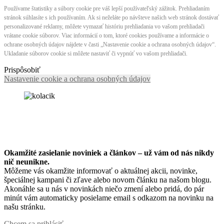
Používame štatistiky a súbory cookie pre váš lepší používateľský zážitok. Prehliadaním
stránok súhlasíte s ich používaním. Ak si neželáte po návšteve našich web stránok dostávať
personalizované reklamy, môžete vymazať históriu prehliadania vo vašom prehliadači
vrátane cookie súborov. Viac informácií o tom, ktoré cookies používame a informácie o
ochrane osobných údajov nájdete v časti „Nastavenie cookie a ochrana osobných údajov“.
Ukladanie súborov cookie si môžete nastaviť či vypnúť vo vašom prehliadači.
Prispôsobiť
Nastavenie cookie a ochrana osobných údajov
Okamžité zasielanie noviniek a článkov – u
ž vám od nás nikdy
nič neunikne.
Môžeme vás okamžite informovať o aktuálnej akcii, novinke,
špeciálnej kampani či zľave alebo novom článku na našom blogu.
Akonáhle sa u nás v novinkách niečo zmení alebo pridá, do pár
minút vám automaticky posielame email s odkazom na novinku na
našu stránku.
Chcem sa prihlásiť