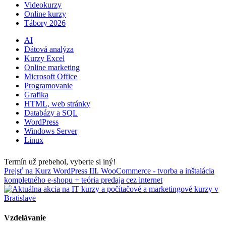
Videokurzy
Online kurzy
Tábory 2026
AI
Dátová analýza
Kurzy Excel
Online marketing
Microsoft Office
Programovanie
Grafika
HTML, web stránky
Databázy a SQL
WordPress
Windows Server
Linux
Termín už prebehol, vyberte si iný!
Prejsť na Kurz WordPress III. WooCommerce - tvorba a inštalácia
kompletného e-shopu + teória predaja cez internet
Vzdelávanie