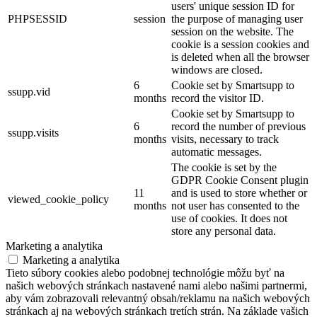
users' unique session ID for
PHPSESSID
session
the purpose of managing user
session on the website. The
cookie is a session cookies and
is deleted when all the browser
windows are closed.
6
Cookie set by Smartsupp to
ssupp.vid
months
record the visitor ID.
Cookie set by Smartsupp to
6
record the number of previous
ssupp.visits
months
visits, necessary to track
automatic messages.
The cookie is set by the
GDPR Cookie Consent plugin
11
and is used to store whether or
viewed_cookie_policy
months
not user has consented to the
use of cookies. It does not
store any personal data.
Marketing a analytika
Marketing a analytika
Tieto súbory cookies alebo podobnej technológie môžu byť na
našich webových stránkach nastavené nami alebo našimi partnermi,
aby vám zobrazovali relevantný obsah/reklamu na našich webových
stránkach aj na webových stránkach tretích strán. Na základe vašich