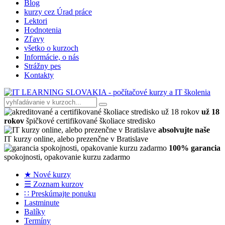
Blog
kurzy cez Úrad práce
Lektori
Hodnotenia
Zľavy
všetko o kurzoch
Informácie, o nás
Strážny pes
Kontakty
už 18
rokov
špičkové certifikované školiace stredisko
absolvujte naše
IT kurzy online, alebo prezenčne v Bratislave
100% garancia
spokojnosti, opakovanie kurzu zadarmo
★ Nové kurzy
☰ Zoznam kurzov
∷ Preskúmajte ponuku
Lastminute
Balíky
Termíny