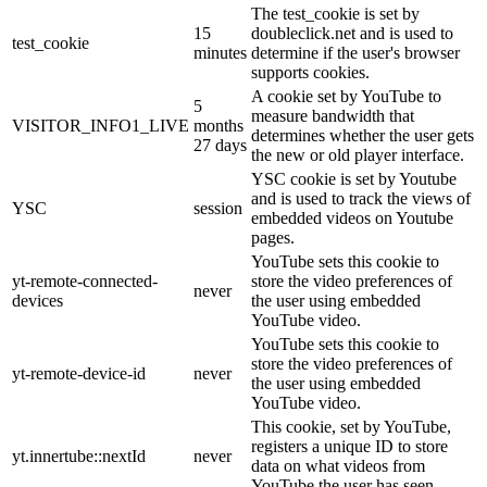
The test_cookie is set by
15
doubleclick.net and is used to
test_cookie
minutes
determine if the user's browser
supports cookies.
A cookie set by YouTube to
5
measure bandwidth that
VISITOR_INFO1_LIVE
months
determines whether the user gets
27 days
the new or old player interface.
YSC cookie is set by Youtube
and is used to track the views of
YSC
session
embedded videos on Youtube
pages.
YouTube sets this cookie to
yt-remote-connected-
store the video preferences of
never
devices
the user using embedded
YouTube video.
YouTube sets this cookie to
store the video preferences of
yt-remote-device-id
never
the user using embedded
YouTube video.
This cookie, set by YouTube,
registers a unique ID to store
yt.innertube::nextId
never
data on what videos from
YouTube the user has seen.