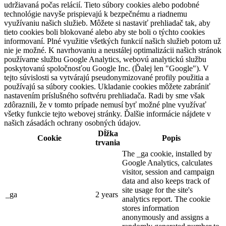
udržiavaná počas relácií. Tieto súbory cookies alebo podobné
technológie navyše prispievajú k bezpečnému a riadnemu
využívaniu našich služieb. Môžete si nastaviť prehliadač tak, aby
tieto cookies boli blokované alebo aby ste boli o týchto cookies
informovaní. Plné využitie všetkých funkcií našich služieb potom už
nie je možné. K navrhovaniu a neustálej optimalizácii našich stránok
používame službu Google Analytics, webovú analytickú službu
poskytovanú spoločnosťou Google Inc. (Ďalej len "Google"). V
tejto súvislosti sa vytvárajú pseudonymizované profily použitia a
používajú sa súbory cookies. Ukladanie cookies môžete zabrániť
nastavením príslušného softvéru prehliadača. Radi by sme však
zdôraznili, že v tomto prípade nemusí byť možné plne využívať
všetky funkcie tejto webovej stránky. Ďalšie informácie nájdete v
našich zásadách ochrany osobných údajov.
Dĺžka
Cookie
Popis
trvania
The _ga cookie, installed by
Google Analytics, calculates
visitor, session and campaign
data and also keeps track of
site usage for the site's
_ga
2 years
analytics report. The cookie
stores information
anonymously and assigns a