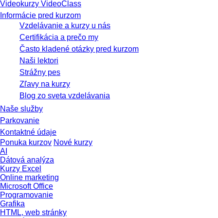
MOC kurzy – certifikované Microsoft kurzy a školenia
Predplatenka – Múdra karta
Videokurzy VideoClass
Informácie pred kurzom
Vzdelávanie a kurzy u nás
Certifikácia a prečo my
Často kladené otázky pred kurzom
Naši lektori
Strážny pes
Zľavy na kurzy
Blog zo sveta vzdelávania
Naše služby
Parkovanie
Kontaktné údaje
Ponuka kurzov
Nové kurzy
AI