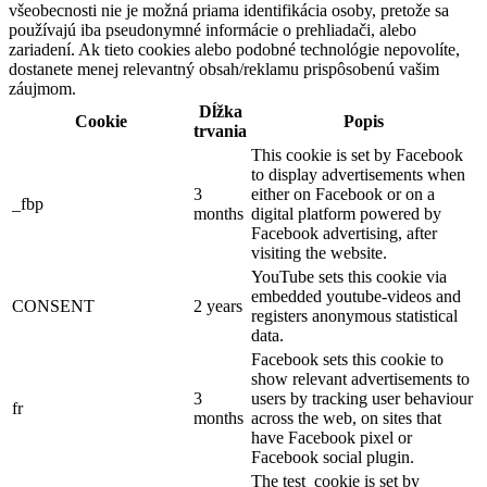
všeobecnosti nie je možná priama identifikácia osoby, pretože sa
používajú iba pseudonymné informácie o prehliadači, alebo
zariadení. Ak tieto cookies alebo podobné technológie nepovolíte,
dostanete menej relevantný obsah/reklamu prispôsobenú vašim
záujmom.
Dĺžka
Cookie
Popis
trvania
This cookie is set by Facebook
to display advertisements when
3
either on Facebook or on a
_fbp
months
digital platform powered by
Facebook advertising, after
visiting the website.
YouTube sets this cookie via
embedded youtube-videos and
CONSENT
2 years
registers anonymous statistical
data.
Facebook sets this cookie to
show relevant advertisements to
3
users by tracking user behaviour
fr
months
across the web, on sites that
have Facebook pixel or
Facebook social plugin.
The test_cookie is set by