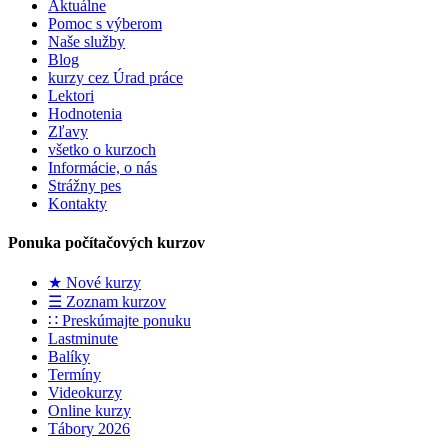
Aktuálne
Pomoc s výberom
Naše služby
Blog
kurzy cez Úrad práce
Lektori
Hodnotenia
Zľavy
všetko o kurzoch
Informácie, o nás
Strážny pes
Kontakty
Ponuka počítačových kurzov
★ Nové kurzy
☰ Zoznam kurzov
∷ Preskúmajte ponuku
Lastminute
Balíky
Termíny
Videokurzy
Online kurzy
Tábory 2026