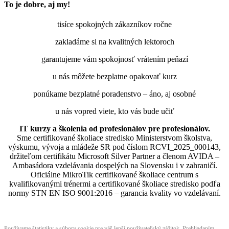
To je dobre, aj my!
tisíce spokojných zákazníkov ročne
zakladáme si na kvalitných lektoroch
garantujeme vám spokojnosť vrátením peňazí
u nás môžete bezplatne opakovať kurz
ponúkame bezplatné poradenstvo – áno, aj osobné
u nás vopred viete, kto vás bude učiť
IT kurzy a školenia od profesionálov pre profesionálov.
Sme certifikované školiace stredisko Ministerstvom školstva,
výskumu, vývoja a mládeže SR pod číslom RCVI_2025_000143,
držiteľom certifikátu Microsoft Silver Partner a členom AVIDA –
Ambasádora vzdelávania dospelých na Slovensku i v zahraničí.​​​​​​​​​​​​​​​​
Oficiálne MikroTik certifikované školiace centrum s
kvalifikovanými trénermi ​​​​​​​​​​a certifikované školiace stredisko podľa
normy STN EN ISO 9001:2016 – garancia kvality vo vzdelávaní.
Používame štatistiky a súbory cookie pre váš lepší používateľský zážitok. Prehliadaním