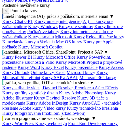
rýchlo
Pomoc s výberom
kurzu 24/7
Posledné navštívené kurzy
Ponuka kurzov
×
umelá inteligencia (AI), práca s počítačom, internet a email
▼
Kurzy Chat GPT
Kurzy umelej inteligencie (AI)
IT kurzy pre
začiatočníkov
Kurzy Windows
Kurzy pre seniorov
Kurzy linux pre
používateľov
Počítačové tábory
Kurzy internetu a e-mailu pre
začiatočníkov
Kurzy e-mailu
Microsoft Kurzy
Rekvalifikačné kurzy
Kancelárske kurzy a školenia
Mac OS kurzy
Kurzy pre Apple
počítače
Kurzy Microsoft Copilot
kancelária, Microsoft Office, SharePoint, Project a SAP
▼
Kurzy Power BI
Kurzy Microsoft Office
Kurzy PowerPoint,
prezentačné zručnosti a Visio
Kurzy Microsoft Project a projektové
riadenie
Kurzy Word
Kurzy Excel
Kurzy prezentácie
Kurzy Access
Kurzy Outlook
Online kurzy Excel
Microsoft kurzy
Kurzy
Microsoft SharePoint
Kurzy SAP a ABAP
Microsoft 365 kurzy
grafika, web grafika, DTP a technické kreslenie
▼
Kurzy strihanie videa, Davinci Resolve, Premiere a After Effects
Kurzy grafiky - grafický dizajn
Kurzy Adobe Photoshop
Kurzy
Adobe Illustrator
Kurzy Davinci Resolve
Kurzy 3D tlače a
modelovania
Kurzy Adobe InDesign
Kurzy AutoCAD - technické
kreslenie
Adobe kurzy
Video kurzy
Kurzy technického kreslenia
Kurzy fotografovania (mobilom, zrkadlovkou)
tvorba a programovanie web stránok, webdesign
▼
Kurzy WordPress
Kurzy webdesign
Front-End Developer kurzy