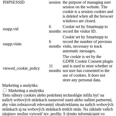
PHPSESSID
session
the purpose of managing user
session on the website. The
cookie is a session cookies and
is deleted when all the browser
windows are closed.
6
Cookie set by Smartsupp to
ssupp.vid
months
record the visitor ID.
Cookie set by Smartsupp to
6
record the number of previous
ssupp.visits
months
visits, necessary to track
automatic messages.
The cookie is set by the
GDPR Cookie Consent plugin
11
and is used to store whether or
viewed_cookie_policy
months
not user has consented to the
use of cookies. It does not
store any personal data.
Marketing a analytika
Marketing a analytika
Tieto súbory cookies alebo podobnej technológie môžu byť na
našich webových stránkach nastavené nami alebo našimi partnermi,
aby vám zobrazovali relevantný obsah/reklamu na našich webových
stránkach aj na webových stránkach tretích strán. Na základe vašich
záujmov možno vytvoriť tzv. profily. S týmito informáciami vo