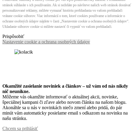
stránok súhlasíte s ich používaním. Ak si neželáte po návšteve našich web stránok dostávať
personalizované reklamy, môžete vymazať históriu prehliadania vo vašom prehliadači
vrátane cookie súborov. Viac informácií o tom, ktoré cookies používame a informácie o
ochrane osobných údajov nájdete v časti „Nastavenie cookie a ochrana osobných údajov“.
Ukladanie súborov cookie si môžete nastaviť či vypnúť vo vašom prehliadači.
Prispôsobiť
Nastavenie cookie a ochrana osobných údajov
Okamžité zasielanie noviniek a článkov – u
ž vám od nás nikdy
nič neunikne.
Môžeme vás okamžite informovať o aktuálnej akcii, novinke,
špeciálnej kampani či zľave alebo novom článku na našom blogu.
Akonáhle sa u nás v novinkách niečo zmení alebo pridá, do pár
minút vám automaticky posielame email s odkazom na novinku na
našu stránku.
Chcem sa prihlásiť