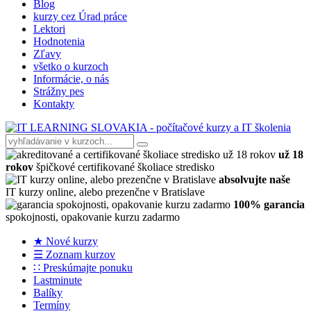
Blog
kurzy cez Úrad práce
Lektori
Hodnotenia
Zľavy
všetko o kurzoch
Informácie, o nás
Strážny pes
Kontakty
už 18
rokov
špičkové certifikované školiace stredisko
absolvujte naše
IT kurzy online, alebo prezenčne v Bratislave
100% garancia
spokojnosti, opakovanie kurzu zadarmo
★ Nové kurzy
☰ Zoznam kurzov
∷ Preskúmajte ponuku
Lastminute
Balíky
Termíny