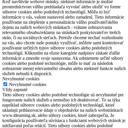
Keď navštívite webové stránky, niektoré informácie je možné
prostredníctvom vášho prehliadača vyvolať alebo uložiť vo forme
súborov cookies alebo podobných technológií. Môžu to byť
informácie o vás, vašom nastavení alebo zariadení. Tieto informácie
používame na zlepšenie a personalizáciu vášho používateľského
dojmu na našich webových stránkach - vrátane zobrazovania
relevantného obsahu/reklamy na stránkach poskytovateľov tretích
strán, či na sociálnych sieťach. Pretože chceme nechať rozhodnutie
na vás, ako chcete naše ponuky využívať, môžete sami kontrolovať
používanie určitých typov súborov cookies alebo podobných
technológií. Kliknutím na rôzne kategórie nadpisov získate ďalšie
informácie a zmeníte svoje nastavenia. Ak odmietnete určité súbory
cookies alebo podobné technológie, môže to mať za následok
zobrazenie menej relevantného obsahu alebo niektoré funkcie našich
služieb nebudú k dispozícii.
Nevyhnutné cookies
Nevyhnutné cookies
Vždy zapnuté
Tieto súbory cookies alebo podobné technológie sú nevyhnutné pre
fungovanie našich služieb a nemožno ich deaktivovať. To sa týka
napríklad súborov cookies alebo podobných technológií, ktoré
ukladajú prihlasovacie údaje o objednávke na našich webstránkach
www.itlearning.sk, alebo súbory cookies, ktoré zabezpečia, že
konfigurácia používateľa súvisiaca s funkciami webových stránok je
udržiavaná počas relácií. Tieto súbory cookies alebo podobné