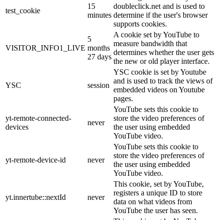
15
doubleclick.net and is used to
test_cookie
minutes
determine if the user's browser
supports cookies.
A cookie set by YouTube to
5
measure bandwidth that
VISITOR_INFO1_LIVE
months
determines whether the user gets
27 days
the new or old player interface.
YSC cookie is set by Youtube
and is used to track the views of
YSC
session
embedded videos on Youtube
pages.
YouTube sets this cookie to
yt-remote-connected-
store the video preferences of
never
devices
the user using embedded
YouTube video.
YouTube sets this cookie to
store the video preferences of
yt-remote-device-id
never
the user using embedded
YouTube video.
This cookie, set by YouTube,
registers a unique ID to store
yt.innertube::nextId
never
data on what videos from
YouTube the user has seen.