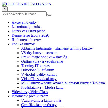
×
Akcie a novinky
Lastminute ponuka
Kurzy cez Úrad práce
Denné letné tábory 2026
Hodnotenia kurzov
Ponuka kurzov
Aktuálne lastminute – zlacnené termíny kurzov
Všetky kurzy – zoznam
Preskúmajte ponuku – katalóg
Online kurzy a vzdelávanie
Termíny IT kurzov
Dlhodobé IT štúdium
Výhodné balíky kurzov
VideoClass videokurzy
MOC kurzy – certifikované Microsoft kurzy a školenia
Predplatenka – Múdra karta
Videokurzy VideoClass
Informácie pred kurzom
Vzdelávanie a kurzy u nás
Certifikácia a prečo my