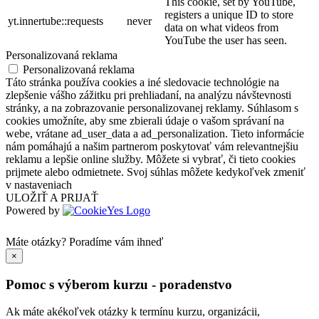
This cookie, set by YouTube,
registers a unique ID to store
yt.innertube::requests
never
data on what videos from
YouTube the user has seen.
Personalizovaná reklama
Personalizovaná reklama
Táto stránka používa cookies a iné sledovacie technológie na
zlepšenie vášho zážitku pri prehliadaní, na analýzu návštevnosti
stránky, a na zobrazovanie personalizovanej reklamy. Súhlasom s
cookies umožníte, aby sme zbierali údaje o vašom správaní na
webe, vrátane ad_user_data a ad_personalization. Tieto informácie
nám pomáhajú a našim partnerom poskytovať vám relevantnejšiu
reklamu a lepšie online služby. Môžete si vybrať, či tieto cookies
prijmete alebo odmietnete. Svoj súhlas môžete kedykoľvek zmeniť
v nastaveniach
ULOŽIŤ A PRIJAŤ
Powered by
Máte otázky?
Poradíme vám ihneď
×
Pomoc s výberom kurzu - poradenstvo
Ak máte akékoľvek otázky k termínu kurzu, organizácii,