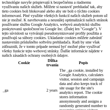
technológie navyše prispievajú k bezpečnému a riadnemu
využívaniu našich služieb. Môžete si nastaviť prehliadač tak, aby
tieto cookies boli blokované alebo aby ste boli o týchto cookies
informovaní. Plné využitie všetkých funkcií našich služieb potom už
nie je možné. K navrhovaniu a neustálej optimalizácii našich stránok
používame službu Google Analytics, webovú analytickú službu
poskytovanú spoločnosťou Google Inc. (Ďalej len "Google"). V
tejto súvislosti sa vytvárajú pseudonymizované profily použitia a
používajú sa súbory cookies. Ukladanie cookies môžete zabrániť
nastavením príslušného softvéru prehliadača. Radi by sme však
zdôraznili, že v tomto prípade nemusí byť možné plne využívať
všetky funkcie tejto webovej stránky. Ďalšie informácie nájdete v
našich zásadách ochrany osobných údajov.
Dĺžka
Cookie
Popis
trvania
The _ga cookie, installed by
Google Analytics, calculates
visitor, session and campaign
data and also keeps track of
site usage for the site's
_ga
2 years
analytics report. The cookie
stores information
anonymously and assigns a
randomly generated number to