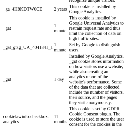
recognize unique visitors.
This cookie is installed by
_ga_4H8KDTW0CE
2 years
Google Analytics.
This cookie is installed by
Google Universal Analytics to
1
_gat
restrain request rate and thus
minute
limit the collection of data on
high traffic sites.
1
Set by Google to distinguish
_gat_gtag_UA_4041841_1
minute
users.
Installed by Google Analytics,
_gid cookie stores information
on how visitors use a website,
while also creating an
analytics report of the
_gid
1 day
website's performance. Some
of the data that are collected
include the number of visitors,
their source, and the pages
they visit anonymously.
This cookie is set by GDPR
Cookie Consent plugin. The
cookielawinfo-checkbox-
11
cookie is used to store the user
analytics
months
consent for the cookies in the