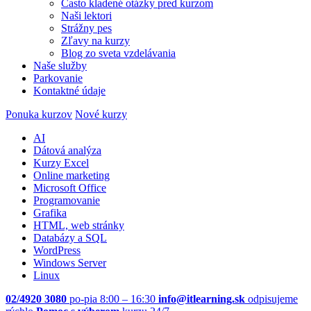
Často kladené otázky pred kurzom
Naši lektori
Strážny pes
Zľavy na kurzy
Blog zo sveta vzdelávania
Naše služby
Parkovanie
Kontaktné údaje
Ponuka kurzov
Nové kurzy
AI
Dátová analýza
Kurzy Excel
Online marketing
Microsoft Office
Programovanie
Grafika
HTML, web stránky
Databázy a SQL
WordPress
Windows Server
Linux
02/4920 3080
po-pia 8:00 – 16:30
info@itlearning.sk
odpisujeme