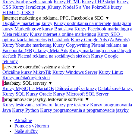
Kurzy tvorby web stránok
Kurzy HTML
Kurzy PHP skript
Kurzy
CSS
Kurzy JavaScript, jQuery, NodeJS a Vue
Pokročilé kurzy
HTML 5, CSS 3
internet marketing a reklama, PPC, Facebook a SEO
▼
Digitálny marketing kurzy
Kurzy podnikania na internete
Instagram
kurzy
Marketingové kurzy Bratislava
Kurzy Facebook marketingu a
Meta reklamy
Kurzy internet a online marketingu
Kurzy SEO -
optimalizácia internetových stránok
Kurzy Google Ads (AdWords)
Kurzy Youtube marketing
Kurzy Copywriting
Platená reklama na
Facebooku (FB) - kurzy Meta Ads
Kurzy marketingu na sociálnych
sieťach
Platená reklama na sociálnych sieťach
Kurzy Google
reklamy
serverové operačné systémy a siete
▼
Oficiálne kurzy MikroTik
Kurzy Windows Server
Kurzy Linux
Kurzy počítačových sietí
databázy, SQL servery
▼
Kurzy MySQL a MariaDB
Dátová analýza kurzy
Databázové kurzy
Kurzy SQL
Kurzy Oracle
Kurzy Microsoft SQL Server
programovacie jazyky, testovanie softvéru
▼
Kurzy testovania softwaru, kurzy pre testerov
Kurzy programovania
Java
Kurzy Python
Kurzy programovania a programovacie jazyky
Aktuálne
Pomoc s výberom
Naše služby