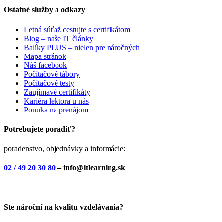
Ostatné služby a odkazy
Letná súťaž cestujte s certifikátom
Blog – naše IT články
Balíky PLUS – nielen pre náročných
Mapa stránok
Náš facebook
Počítačové tábory
Počítačové testy
Zaujímavé certifikáty
Kariéra lektora u nás
Ponuka na prenájom
Potrebujete poradiť?
poradenstvo, objednávky a informácie:
02 / 49 20 30 80
– info@itlearning.sk
Ste nároční na kvalitu vzdelávania?