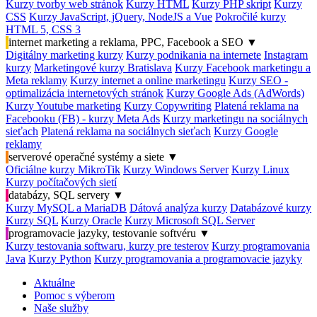
Kurzy tvorby web stránok
Kurzy HTML
Kurzy PHP skript
Kurzy
CSS
Kurzy JavaScript, jQuery, NodeJS a Vue
Pokročilé kurzy
HTML 5, CSS 3
internet marketing a reklama, PPC, Facebook a SEO
▼
Digitálny marketing kurzy
Kurzy podnikania na internete
Instagram
kurzy
Marketingové kurzy Bratislava
Kurzy Facebook marketingu a
Meta reklamy
Kurzy internet a online marketingu
Kurzy SEO -
optimalizácia internetových stránok
Kurzy Google Ads (AdWords)
Kurzy Youtube marketing
Kurzy Copywriting
Platená reklama na
Facebooku (FB) - kurzy Meta Ads
Kurzy marketingu na sociálnych
sieťach
Platená reklama na sociálnych sieťach
Kurzy Google
reklamy
serverové operačné systémy a siete
▼
Oficiálne kurzy MikroTik
Kurzy Windows Server
Kurzy Linux
Kurzy počítačových sietí
databázy, SQL servery
▼
Kurzy MySQL a MariaDB
Dátová analýza kurzy
Databázové kurzy
Kurzy SQL
Kurzy Oracle
Kurzy Microsoft SQL Server
programovacie jazyky, testovanie softvéru
▼
Kurzy testovania softwaru, kurzy pre testerov
Kurzy programovania
Java
Kurzy Python
Kurzy programovania a programovacie jazyky
Aktuálne
Pomoc s výberom
Naše služby