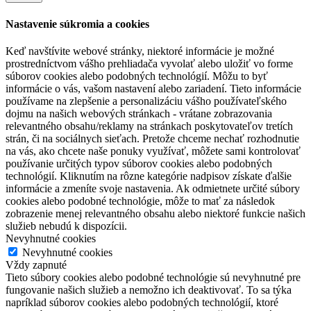
Nastavenie súkromia a cookies
Keď navštívite webové stránky, niektoré informácie je možné
prostredníctvom vášho prehliadača vyvolať alebo uložiť vo forme
súborov cookies alebo podobných technológií. Môžu to byť
informácie o vás, vašom nastavení alebo zariadení. Tieto informácie
používame na zlepšenie a personalizáciu vášho používateľského
dojmu na našich webových stránkach - vrátane zobrazovania
relevantného obsahu/reklamy na stránkach poskytovateľov tretích
strán, či na sociálnych sieťach. Pretože chceme nechať rozhodnutie
na vás, ako chcete naše ponuky využívať, môžete sami kontrolovať
používanie určitých typov súborov cookies alebo podobných
technológií. Kliknutím na rôzne kategórie nadpisov získate ďalšie
informácie a zmeníte svoje nastavenia. Ak odmietnete určité súbory
cookies alebo podobné technológie, môže to mať za následok
zobrazenie menej relevantného obsahu alebo niektoré funkcie našich
služieb nebudú k dispozícii.
Nevyhnutné cookies
Nevyhnutné cookies
Vždy zapnuté
Tieto súbory cookies alebo podobné technológie sú nevyhnutné pre
fungovanie našich služieb a nemožno ich deaktivovať. To sa týka
napríklad súborov cookies alebo podobných technológií, ktoré