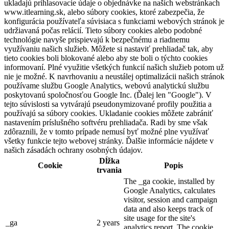
ukladajú prihlasovacie údaje o objednávke na našich webstránkach
www.itlearning.sk, alebo súbory cookies, ktoré zabezpečia, že
konfigurácia používateľa súvisiaca s funkciami webových stránok je
udržiavaná počas relácií. Tieto súbory cookies alebo podobné
technológie navyše prispievajú k bezpečnému a riadnemu
využívaniu našich služieb. Môžete si nastaviť prehliadač tak, aby
tieto cookies boli blokované alebo aby ste boli o týchto cookies
informovaní. Plné využitie všetkých funkcií našich služieb potom už
nie je možné. K navrhovaniu a neustálej optimalizácii našich stránok
používame službu Google Analytics, webovú analytickú službu
poskytovanú spoločnosťou Google Inc. (Ďalej len "Google"). V
tejto súvislosti sa vytvárajú pseudonymizované profily použitia a
používajú sa súbory cookies. Ukladanie cookies môžete zabrániť
nastavením príslušného softvéru prehliadača. Radi by sme však
zdôraznili, že v tomto prípade nemusí byť možné plne využívať
všetky funkcie tejto webovej stránky. Ďalšie informácie nájdete v
našich zásadách ochrany osobných údajov.
Dĺžka
Cookie
Popis
trvania
The _ga cookie, installed by
Google Analytics, calculates
visitor, session and campaign
data and also keeps track of
site usage for the site's
_ga
2 years
analytics report. The cookie