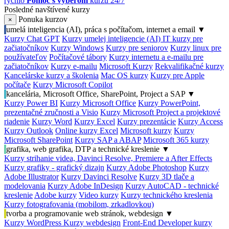
rýchlo
Pomoc s výberom
kurzu 24/7
Posledné navštívené kurzy
Ponuka kurzov
×
umelá inteligencia (AI), práca s počítačom, internet a email
▼
Kurzy Chat GPT
Kurzy umelej inteligencie (AI)
IT kurzy pre
začiatočníkov
Kurzy Windows
Kurzy pre seniorov
Kurzy linux pre
používateľov
Počítačové tábory
Kurzy internetu a e-mailu pre
začiatočníkov
Kurzy e-mailu
Microsoft Kurzy
Rekvalifikačné kurzy
Kancelárske kurzy a školenia
Mac OS kurzy
Kurzy pre Apple
počítače
Kurzy Microsoft Copilot
kancelária, Microsoft Office, SharePoint, Project a SAP
▼
Kurzy Power BI
Kurzy Microsoft Office
Kurzy PowerPoint,
prezentačné zručnosti a Visio
Kurzy Microsoft Project a projektové
riadenie
Kurzy Word
Kurzy Excel
Kurzy prezentácie
Kurzy Access
Kurzy Outlook
Online kurzy Excel
Microsoft kurzy
Kurzy
Microsoft SharePoint
Kurzy SAP a ABAP
Microsoft 365 kurzy
grafika, web grafika, DTP a technické kreslenie
▼
Kurzy strihanie videa, Davinci Resolve, Premiere a After Effects
Kurzy grafiky - grafický dizajn
Kurzy Adobe Photoshop
Kurzy
Adobe Illustrator
Kurzy Davinci Resolve
Kurzy 3D tlače a
modelovania
Kurzy Adobe InDesign
Kurzy AutoCAD - technické
kreslenie
Adobe kurzy
Video kurzy
Kurzy technického kreslenia
Kurzy fotografovania (mobilom, zrkadlovkou)
tvorba a programovanie web stránok, webdesign
▼
Kurzy WordPress
Kurzy webdesign
Front-End Developer kurzy