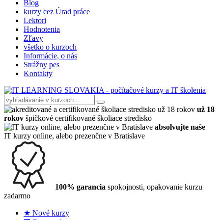
Blog
kurzy cez Úrad práce
Lektori
Hodnotenia
Zľavy
všetko o kurzoch
Informácie, o nás
Strážny pes
Kontakty
už 18
rokov
špičkové certifikované školiace stredisko
absolvujte naše
IT kurzy online, alebo prezenčne v Bratislave
100% garancia
spokojnosti, opakovanie kurzu
zadarmo
★ Nové kurzy