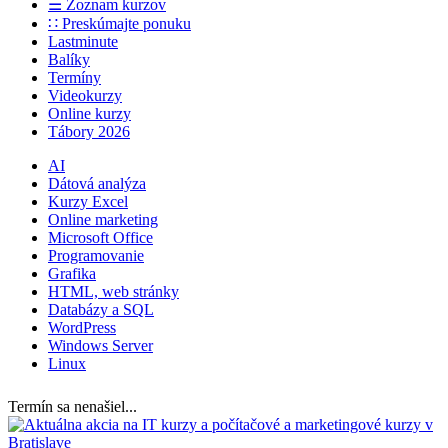
☰ Zoznam kurzov
∷ Preskúmajte ponuku
Lastminute
Balíky
Termíny
Videokurzy
Online kurzy
Tábory 2026
AI
Dátová analýza
Kurzy Excel
Online marketing
Microsoft Office
Programovanie
Grafika
HTML, web stránky
Databázy a SQL
WordPress
Windows Server
Linux
Termín sa nenašiel...