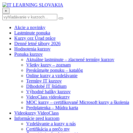
×
Akcie a novinky
Lastminute ponuka
Kurzy cez Úrad práce
Denné letné tábory 2026
Hodnotenia kurzov
Ponuka kurzov
Aktuálne lastminute – zlacnené termíny kurzov
Všetky kurzy – zoznam
Preskúmajte ponuku – katalóg
Online kurzy a vzdelávanie
Termíny IT kurzov
Dlhodobé IT štúdium
Výhodné balíky kurzov
VideoClass videokurzy
MOC kurzy – certifikované Microsoft kurzy a školenia
Predplatenka – Múdra karta
Videokurzy VideoClass
Informácie pred kurzom
Vzdelávanie a kurzy u nás
Certifikácia a prečo my