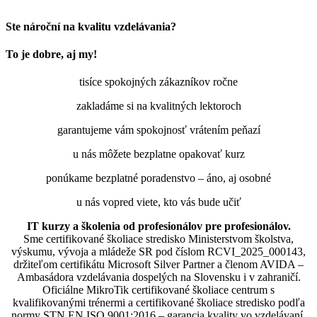
Ste nároční na kvalitu vzdelávania?
To je dobre, aj my!
tisíce spokojných zákazníkov ročne
zakladáme si na kvalitných lektoroch
garantujeme vám spokojnosť vrátením peňazí
u nás môžete bezplatne opakovať kurz
ponúkame bezplatné poradenstvo – áno, aj osobné
u nás vopred viete, kto vás bude učiť
IT kurzy a školenia od profesionálov pre profesionálov.
Sme certifikované školiace stredisko Ministerstvom školstva,
výskumu, vývoja a mládeže SR pod číslom RCVI_2025_000143,
držiteľom certifikátu Microsoft Silver Partner a členom AVIDA –
Ambasádora vzdelávania dospelých na Slovensku i v zahraničí.​​​​​​​​​​​​​​​​
Oficiálne MikroTik certifikované školiace centrum s
kvalifikovanými trénermi ​​​​​​​​​​a certifikované školiace stredisko podľa
normy STN EN ISO 9001:2016 – garancia kvality vo vzdelávaní.