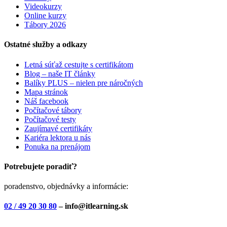
Videokurzy
Online kurzy
Tábory 2026
Ostatné služby a odkazy
Letná súťaž cestujte s certifikátom
Blog – naše IT články
Balíky PLUS – nielen pre náročných
Mapa stránok
Náš facebook
Počítačové tábory
Počítačové testy
Zaujímavé certifikáty
Kariéra lektora u nás
Ponuka na prenájom
Potrebujete poradiť?
poradenstvo, objednávky a informácie:
02 / 49 20 30 80
– info@itlearning.sk