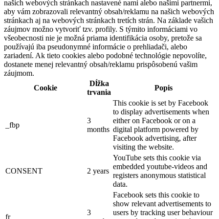
našich webových stránkach nastavené nami alebo našimi partnermi,
aby vám zobrazovali relevantný obsah/reklamu na našich webových
stránkach aj na webových stránkach tretích strán. Na základe vašich
záujmov možno vytvoriť tzv. profily. S týmito informáciami vo
všeobecnosti nie je možná priama identifikácia osoby, pretože sa
používajú iba pseudonymné informácie o prehliadači, alebo
zariadení. Ak tieto cookies alebo podobné technológie nepovolíte,
dostanete menej relevantný obsah/reklamu prispôsobenú vašim
záujmom.
Dĺžka
Cookie
Popis
trvania
This cookie is set by Facebook
to display advertisements when
3
either on Facebook or on a
_fbp
months
digital platform powered by
Facebook advertising, after
visiting the website.
YouTube sets this cookie via
embedded youtube-videos and
CONSENT
2 years
registers anonymous statistical
data.
Facebook sets this cookie to
show relevant advertisements to
3
users by tracking user behaviour
fr