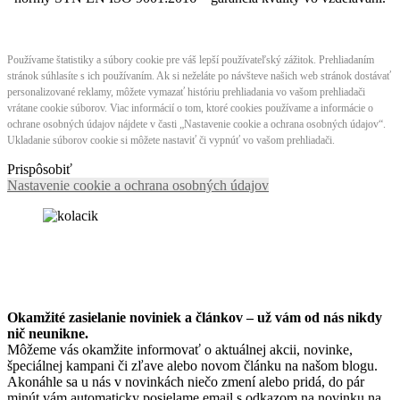
Používame štatistiky a súbory cookie pre váš lepší používateľský zážitok. Prehliadaním
stránok súhlasíte s ich používaním. Ak si neželáte po návšteve našich web stránok dostávať
personalizované reklamy, môžete vymazať históriu prehliadania vo vašom prehliadači
vrátane cookie súborov. Viac informácií o tom, ktoré cookies používame a informácie o
ochrane osobných údajov nájdete v časti „Nastavenie cookie a ochrana osobných údajov“.
Ukladanie súborov cookie si môžete nastaviť či vypnúť vo vašom prehliadači.
Prispôsobiť
Nastavenie cookie a ochrana osobných údajov
Okamžité zasielanie noviniek a článkov – u
ž vám od nás nikdy
nič neunikne.
Môžeme vás okamžite informovať o aktuálnej akcii, novinke,
špeciálnej kampani či zľave alebo novom článku na našom blogu.
Akonáhle sa u nás v novinkách niečo zmení alebo pridá, do pár
minút vám automaticky posielame email s odkazom na novinku na