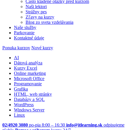
Často kladené otázky pred kurzom
Naši lektori
Strážny pes
Zľavy na kurzy
Blog zo sveta vzdelávania
Naše služby
Parkovanie
Kontaktné údaje
Ponuka kurzov
Nové kurzy
AI
Dátová analýza
Kurzy Excel
Online marketing
Microsoft Office
Programovanie
Grafika
HTML, web stránky
Databázy a SQL
WordPress
Windows Server
Linux
02/4920 3080
po-pia 8:00 – 16:30
info@itlearning.sk
odpisujeme