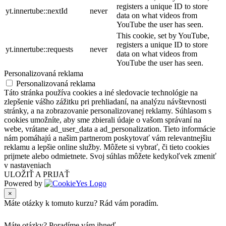
registers a unique ID to store
yt.innertube::nextId
never
data on what videos from
YouTube the user has seen.
This cookie, set by YouTube,
registers a unique ID to store
yt.innertube::requests
never
data on what videos from
YouTube the user has seen.
Personalizovaná reklama
Personalizovaná reklama
Táto stránka používa cookies a iné sledovacie technológie na
zlepšenie vášho zážitku pri prehliadaní, na analýzu návštevnosti
stránky, a na zobrazovanie personalizovanej reklamy. Súhlasom s
cookies umožníte, aby sme zbierali údaje o vašom správaní na
webe, vrátane ad_user_data a ad_personalization. Tieto informácie
nám pomáhajú a našim partnerom poskytovať vám relevantnejšiu
reklamu a lepšie online služby. Môžete si vybrať, či tieto cookies
prijmete alebo odmietnete. Svoj súhlas môžete kedykoľvek zmeniť
v nastaveniach
ULOŽIŤ A PRIJAŤ
Powered by
×
Máte otázky k tomuto kurzu? Rád vám poradím.
Máte otázky?
Poradíme vám ihneď