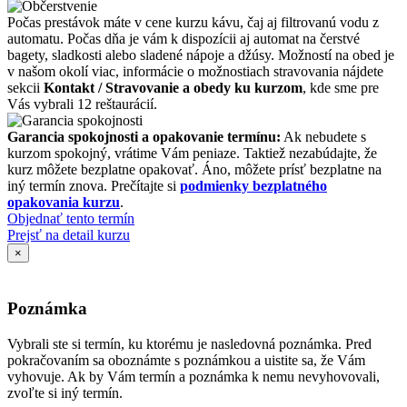
Počas prestávok máte v cene kurzu kávu, čaj aj filtrovanú vodu z
automatu. Počas dňa je vám k dispozícii aj automat na čerstvé
bagety, sladkosti alebo sladené nápoje a džúsy. Možností na obed je
v našom okolí viac, informácie o možnostiach stravovania nájdete
sekcii
Kontakt / Stravovanie a obedy ku kurzom
, kde sme pre
Vás vybrali 12 reštaurácií.
Garancia spokojnosti a opakovanie termínu:
Ak nebudete s
kurzom spokojný, vrátime Vám peniaze. Taktiež nezabúdajte, že
kurz môžete bezplatne opakovať. Áno, môžete prísť bezplatne na
iný termín znova. Prečítajte si
podmienky bezplatného
opakovania kurzu
.
Objednať tento termín
Prejsť na detail kurzu
×
Poznámka
Vybrali ste si termín, ku ktorému je nasledovná poznámka. Pred
pokračovaním sa oboznámte s poznámkou a uistite sa, že Vám
vyhovuje. Ak by Vám termín a poznámka k nemu nevyhovovali,
zvoľte si iný termín.