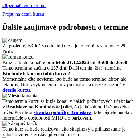
Objednať tento termín
Prejsť na detail kurzu
Ďalšie zaujímavé podrobnosti o termíne
Za posledný týždeň sa o tento kurz a jeho termíny zaujímalo
25
ľudí
.
Kurz sa bude konať
v pondelok 21.12.2026
od 16:00 do 20:00
.
Tento termín sa začína o
137 dní
. Ďalší termín, žiaľ, nemáme.
Kto bude lektorom tohto kurzu?
Momentálne ešte nevieme, kto bude na tomto termíne lektor, ale
lektorov, ktorí zvyknú tento kurz prednášať si môžete pozrieť v
detaile kurzu
.
Tento termín kurzu sa bude konať v našich počítačových učebniach
v Bratislave na Kominárskej ulici
, čo je kúsok od Račianskeho
mýta. Pozrite si
stránku pobočky Bratislava
, kde nájdete mapku,
informácie o dostupnosti MHD a o parkovaní.
Tento kurz sa bude realizovať ako skupinový a prihlasovanie je
zatiaľ otvorené, zostávajú voľné miesta.