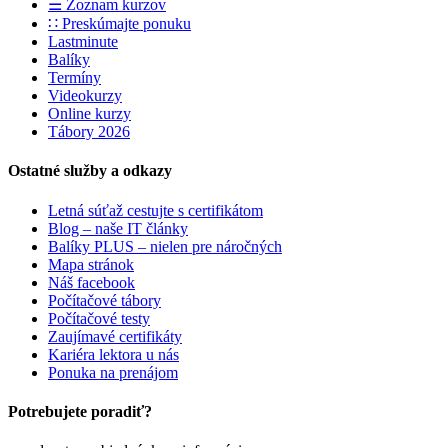
☰ Zoznam kurzov
∷ Preskúmajte ponuku
Lastminute
Balíky
Termíny
Videokurzy
Online kurzy
Tábory 2026
Ostatné služby a odkazy
Letná súťaž cestujte s certifikátom
Blog – naše IT články
Balíky PLUS – nielen pre náročných
Mapa stránok
Náš facebook
Počítačové tábory
Počítačové testy
Zaujímavé certifikáty
Kariéra lektora u nás
Ponuka na prenájom
Potrebujete poradiť?