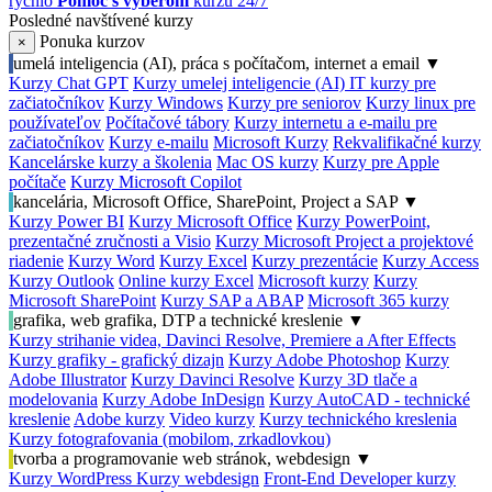
rýchlo
Pomoc s výberom
kurzu 24/7
Posledné navštívené kurzy
Ponuka kurzov
×
umelá inteligencia (AI), práca s počítačom, internet a email
▼
Kurzy Chat GPT
Kurzy umelej inteligencie (AI)
IT kurzy pre
začiatočníkov
Kurzy Windows
Kurzy pre seniorov
Kurzy linux pre
používateľov
Počítačové tábory
Kurzy internetu a e-mailu pre
začiatočníkov
Kurzy e-mailu
Microsoft Kurzy
Rekvalifikačné kurzy
Kancelárske kurzy a školenia
Mac OS kurzy
Kurzy pre Apple
počítače
Kurzy Microsoft Copilot
kancelária, Microsoft Office, SharePoint, Project a SAP
▼
Kurzy Power BI
Kurzy Microsoft Office
Kurzy PowerPoint,
prezentačné zručnosti a Visio
Kurzy Microsoft Project a projektové
riadenie
Kurzy Word
Kurzy Excel
Kurzy prezentácie
Kurzy Access
Kurzy Outlook
Online kurzy Excel
Microsoft kurzy
Kurzy
Microsoft SharePoint
Kurzy SAP a ABAP
Microsoft 365 kurzy
grafika, web grafika, DTP a technické kreslenie
▼
Kurzy strihanie videa, Davinci Resolve, Premiere a After Effects
Kurzy grafiky - grafický dizajn
Kurzy Adobe Photoshop
Kurzy
Adobe Illustrator
Kurzy Davinci Resolve
Kurzy 3D tlače a
modelovania
Kurzy Adobe InDesign
Kurzy AutoCAD - technické
kreslenie
Adobe kurzy
Video kurzy
Kurzy technického kreslenia
Kurzy fotografovania (mobilom, zrkadlovkou)
tvorba a programovanie web stránok, webdesign
▼
Kurzy WordPress
Kurzy webdesign
Front-End Developer kurzy