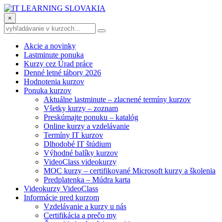
×
Akcie a novinky
Lastminute ponuka
Kurzy cez Úrad práce
Denné letné tábory 2026
Hodnotenia kurzov
Ponuka kurzov
Aktuálne lastminute – zlacnené termíny kurzov
Všetky kurzy – zoznam
Preskúmajte ponuku – katalóg
Online kurzy a vzdelávanie
Termíny IT kurzov
Dlhodobé IT štúdium
Výhodné balíky kurzov
VideoClass videokurzy
MOC kurzy – certifikované Microsoft kurzy a školenia
Predplatenka – Múdra karta
Videokurzy VideoClass
Informácie pred kurzom
Vzdelávanie a kurzy u nás
Certifikácia a prečo my