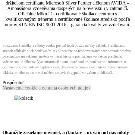
držiteľom certifikátu Microsoft Silver Partner a členom AVIDA –
Ambasádora vzdelávania dospelých na Slovensku i v zahraničí.​​​​​​​​​​​​​​​​
Oficiálne MikroTik certifikované školiace centrum s
kvalifikovanými trénermi ​​​​​​​​​​a certifikované školiace stredisko podľa
normy STN EN ISO 9001:2016 – garancia kvality vo vzdelávaní.
Používame štatistiky a súbory cookie pre váš lepší používateľský zážitok. Prehliadaním
stránok súhlasíte s ich používaním. Ak si neželáte po návšteve našich web stránok dostávať
personalizované reklamy, môžete vymazať históriu prehliadania vo vašom prehliadači
vrátane cookie súborov. Viac informácií o tom, ktoré cookies používame a informácie o
ochrane osobných údajov nájdete v časti „Nastavenie cookie a ochrana osobných údajov“.
Ukladanie súborov cookie si môžete nastaviť či vypnúť vo vašom prehliadači.
Prispôsobiť
Nastavenie cookie a ochrana osobných údajov
Okamžité zasielanie noviniek a článkov – u
ž vám od nás nikdy