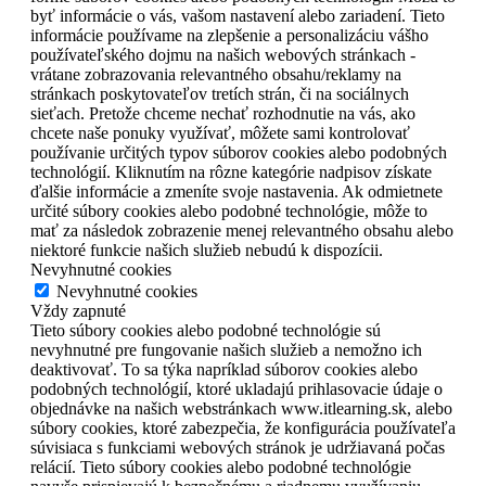
byť informácie o vás, vašom nastavení alebo zariadení. Tieto
informácie používame na zlepšenie a personalizáciu vášho
používateľského dojmu na našich webových stránkach -
vrátane zobrazovania relevantného obsahu/reklamy na
stránkach poskytovateľov tretích strán, či na sociálnych
sieťach. Pretože chceme nechať rozhodnutie na vás, ako
chcete naše ponuky využívať, môžete sami kontrolovať
používanie určitých typov súborov cookies alebo podobných
technológií. Kliknutím na rôzne kategórie nadpisov získate
ďalšie informácie a zmeníte svoje nastavenia. Ak odmietnete
určité súbory cookies alebo podobné technológie, môže to
mať za následok zobrazenie menej relevantného obsahu alebo
niektoré funkcie našich služieb nebudú k dispozícii.
Nevyhnutné cookies
Nevyhnutné cookies
Vždy zapnuté
Tieto súbory cookies alebo podobné technológie sú
nevyhnutné pre fungovanie našich služieb a nemožno ich
deaktivovať. To sa týka napríklad súborov cookies alebo
podobných technológií, ktoré ukladajú prihlasovacie údaje o
objednávke na našich webstránkach www.itlearning.sk, alebo
súbory cookies, ktoré zabezpečia, že konfigurácia používateľa
súvisiaca s funkciami webových stránok je udržiavaná počas
relácií. Tieto súbory cookies alebo podobné technológie