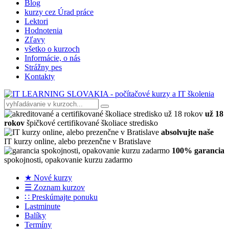
Blog
kurzy cez Úrad práce
Lektori
Hodnotenia
Zľavy
všetko o kurzoch
Informácie, o nás
Strážny pes
Kontakty
už 18
rokov
špičkové certifikované školiace stredisko
absolvujte naše
IT kurzy online, alebo prezenčne v Bratislave
100% garancia
spokojnosti, opakovanie kurzu zadarmo
★ Nové kurzy
☰ Zoznam kurzov
∷ Preskúmajte ponuku
Lastminute
Balíky
Termíny