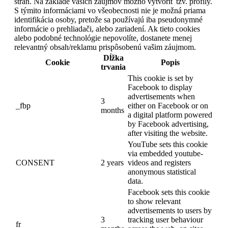
strán. Na základe vašich záujmov možno vytvoriť tzv. profily.
S týmito informáciami vo všeobecnosti nie je možná priama
identifikácia osoby, pretože sa používajú iba pseudonymné
informácie o prehliadači, alebo zariadení. Ak tieto cookies
alebo podobné technológie nepovolíte, dostanete menej
relevantný obsah/reklamu prispôsobenú vašim záujmom.
Dĺžka
Cookie
Popis
trvania
This cookie is set by
Facebook to display
advertisements when
3
_fbp
either on Facebook or on
months
a digital platform powered
by Facebook advertising,
after visiting the website.
YouTube sets this cookie
via embedded youtube-
CONSENT
2 years
videos and registers
anonymous statistical
data.
Facebook sets this cookie
to show relevant
advertisements to users by
3
tracking user behaviour
fr