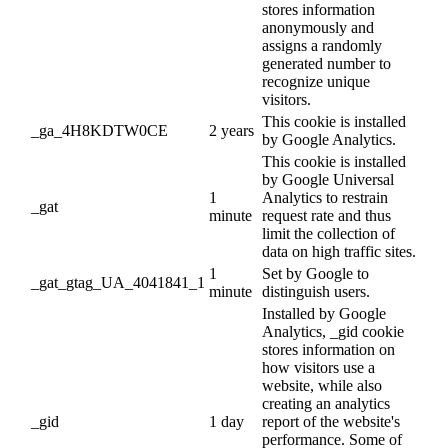
stores information
anonymously and
assigns a randomly
generated number to
recognize unique
visitors.
This cookie is installed
_ga_4H8KDTW0CE
2 years
by Google Analytics.
This cookie is installed
by Google Universal
1
Analytics to restrain
_gat
minute
request rate and thus
limit the collection of
data on high traffic sites.
1
Set by Google to
_gat_gtag_UA_4041841_1
minute
distinguish users.
Installed by Google
Analytics, _gid cookie
stores information on
how visitors use a
website, while also
creating an analytics
_gid
1 day
report of the website's
performance. Some of