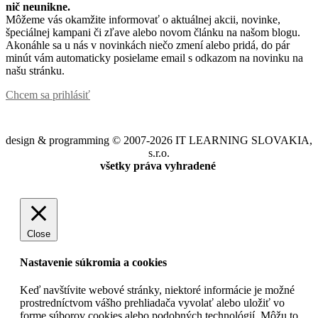
nič neunikne.
Môžeme vás okamžite informovať o aktuálnej akcii, novinke,
špeciálnej kampani či zľave alebo novom článku na našom blogu.
Akonáhle sa u nás v novinkách niečo zmení alebo pridá, do pár
minút vám automaticky posielame email s odkazom na novinku na
našu stránku.
Chcem sa prihlásiť
design & programming © 2007-2026 IT LEARNING SLOVAKIA,
s.r.o.
všetky práva vyhradené
Close
Nastavenie súkromia a cookies
Keď navštívite webové stránky, niektoré informácie je možné
prostredníctvom vášho prehliadača vyvolať alebo uložiť vo
forme súborov cookies alebo podobných technológií. Môžu to