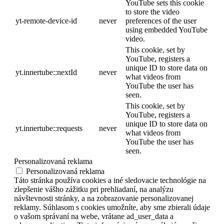
YouTube sets this cookie
to store the video
yt-remote-device-id
never
preferences of the user
using embedded YouTube
video.
This cookie, set by
YouTube, registers a
unique ID to store data on
yt.innertube::nextId
never
what videos from
YouTube the user has
seen.
This cookie, set by
YouTube, registers a
unique ID to store data on
yt.innertube::requests
never
what videos from
YouTube the user has
seen.
Personalizovaná reklama
Personalizovaná reklama
Táto stránka používa cookies a iné sledovacie technológie na
zlepšenie vášho zážitku pri prehliadaní, na analýzu
návštevnosti stránky, a na zobrazovanie personalizovanej
reklamy. Súhlasom s cookies umožníte, aby sme zbierali údaje
o vašom správaní na webe, vrátane ad_user_data a