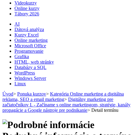
Videokurzy
Online kurzy
Tábory 2026
AI
Dátová analýza
Kurzy Excel
Online marketing
Microsoft Office
Programovanie
Grafika
HTML, web stránky
Databázy a SQL
WordPress
Windows Server
Linux
Úvod
>
Ponuka kurzov
>
Kategória Online marketing a digitálna
reklama, SEO a email marketing
>
Digitálny marketing pre
začiatočníkov I. - Začíname s online marketingom, stratégie, kanály
propagácie a Google nástroje pre podnikanie
>
Detail termínu