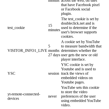
months
across the web, on sites
that have Facebook pixel
or Facebook social
plugin.
The test_cookie is set by
doubleclick.net and is
15
test_cookie
used to determine if the
minutes
user's browser supports
cookies.
A cookie set by YouTube
5
to measure bandwidth that
VISITOR_INFO1_LIVE
months
determines whether the
27 days
user gets the new or old
player interface.
YSC cookie is set by
Youtube and is used to
YSC
session
track the views of
embedded videos on
Youtube pages.
YouTube sets this cookie
to store the video
yt-remote-connected-
never
preferences of the user
devices
using embedded YouTube
video.