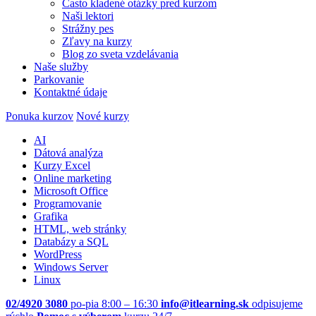
Často kladené otázky pred kurzom
Naši lektori
Strážny pes
Zľavy na kurzy
Blog zo sveta vzdelávania
Naše služby
Parkovanie
Kontaktné údaje
Ponuka kurzov
Nové kurzy
AI
Dátová analýza
Kurzy Excel
Online marketing
Microsoft Office
Programovanie
Grafika
HTML, web stránky
Databázy a SQL
WordPress
Windows Server
Linux
02/4920 3080
po-pia 8:00 – 16:30
info@itlearning.sk
odpisujeme