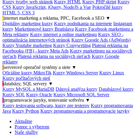
Kurzy tvorby web stránok
Kurzy HTML
Kurzy PHP skript
Kurzy
CSS
Kurzy JavaScript, jQuery, NodeJS a Vue
Pokročilé kurzy
HTML 5, CSS 3
internet marketing a reklama, PPC, Facebook a SEO
▼
Digitálny marketing kurzy
Kurzy podnikania na internete
Instagram
kurzy
Marketingové kurzy Bratislava
Kurzy Facebook marketingu a
Meta reklamy
Kurzy internet a online marketingu
Kurzy SEO -
optimalizácia internetových stránok
Kurzy Google Ads (AdWords)
Kurzy Youtube marketing
Kurzy Copywriting
Platená reklama na
Facebooku (FB) - kurzy Meta Ads
Kurzy marketingu na sociálnych
sieťach
Platená reklama na sociálnych sieťach
Kurzy Google
reklamy
serverové operačné systémy a siete
▼
Oficiálne kurzy MikroTik
Kurzy Windows Server
Kurzy Linux
Kurzy počítačových sietí
databázy, SQL servery
▼
Kurzy MySQL a MariaDB
Dátová analýza kurzy
Databázové kurzy
Kurzy SQL
Kurzy Oracle
Kurzy Microsoft SQL Server
programovacie jazyky, testovanie softvéru
▼
Kurzy testovania softwaru, kurzy pre testerov
Kurzy programovania
Java
Kurzy Python
Kurzy programovania a programovacie jazyky
Aktuálne
Pomoc s výberom
Naše služby