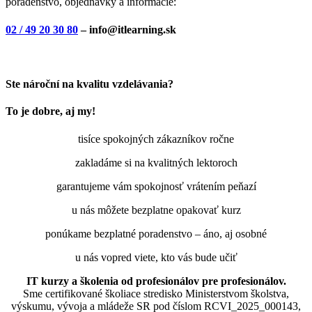
poradenstvo, objednávky a informácie:
02 / 49 20 30 80
– info@itlearning.sk
Ste nároční na kvalitu vzdelávania?
To je dobre, aj my!
tisíce spokojných zákazníkov ročne
zakladáme si na kvalitných lektoroch
garantujeme vám spokojnosť vrátením peňazí
u nás môžete bezplatne opakovať kurz
ponúkame bezplatné poradenstvo – áno, aj osobné
u nás vopred viete, kto vás bude učiť
IT kurzy a školenia od profesionálov pre profesionálov.
Sme certifikované školiace stredisko Ministerstvom školstva,
výskumu, vývoja a mládeže SR pod číslom RCVI_2025_000143,