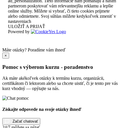
ad_personalization. Tieto informácie nám pomáhajú a našim
partnerom poskytovať vám relevantnejšiu reklamu a lepšie
online služby. Môžete si vybrať, či tieto cookies prijmete
alebo odmietnete. Svoj súhlas môžete kedykoľvek zmeniť v
nastaveniach
ULOŽIŤ A PRIJAŤ
Powered by
Máte otázky?
Poradíme vám ihneď
×
Pomoc s výberom kurzu - poradenstvo
Ak máte akékoľvek otázky k termínu kurzu, organizácii,
certifikátom či lektorom alebo sa chcete uistiť, či je tento pre vás
kurz vhodný — opýtajte sa nás.
Získajte odpovede na svoje otázky ihneď
Začať chatovať
24/7 môžete sa pýtať