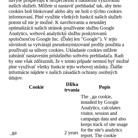
navyše prispievajú k bezpečnému a riadnemu využívaniu
našich služieb. Môžete si nastaviť prehliadač tak, aby tieto
cookies boli blokované alebo aby ste boli o týchto cookies
informovaní. Plné využitie všetkých funkcií našich služieb
potom už nie je možné. K navrhovaniu a neustálej
optimalizácii našich stránok používame službu Google
Analytics, webovú analytickú službu poskytovanú
spoločnosťou Google Inc. (Ďalej len "Google"). V tejto
súvislosti sa vytvárajú pseudonymizované profily použitia a
používajú sa súbory cookies. Ukladanie cookies môžete
zabrániť nastavením príslušného softvéru prehliadača. Radi
by sme však zdôraznili, že v tomto prípade nemusí byť možné
plne využívať všetky funkcie tejto webovej stránky. Ďalšie
informácie nájdete v našich zásadách ochrany osobných
údajov.
Dĺžka
Cookie
Popis
trvania
The _ga cookie,
installed by Google
Analytics, calculates
visitor, session and
campaign data and also
keeps track of site usage
for the site's analytics
_ga
2 years
report. The cookie