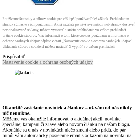
Používame štatistiky a súbory cookie pre váš lepší používateľský zážitok. Prehliadaním
stránok súhlasíte s ich používaním. Ak si neželáte po návšteve našich web stránok dostávať
personalizované reklamy, môžete vymazať históriu prehliadania vo vašom prehliadači
vrátane cookie súborov. Viac informácií o tom, ktoré cookies používame a informácie o
ochrane osobných údajov nájdete v časti „Nastavenie cookie a ochrana osobných údajov“.
Ukladanie súborov cookie si môžete nastaviť či vypnúť vo vašom prehliadači.
Prispôsobiť
Nastavenie cookie a ochrana osobných údajov
Okamžité zasielanie noviniek a článkov – u
ž vám od nás nikdy
nič neunikne.
Môžeme vás okamžite informovať o aktuálnej akcii, novinke,
špeciálnej kampani či zľave alebo novom článku na našom blogu.
Akonáhle sa u nás v novinkách niečo zmení alebo pridá, do pár
minút vám automaticky posielame email s odkazom na novinku na