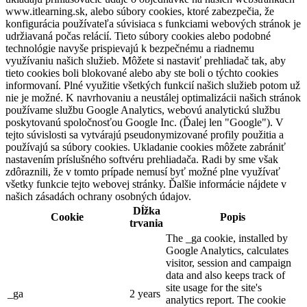
www.itlearning.sk, alebo súbory cookies, ktoré zabezpečia, že
konfigurácia používateľa súvisiaca s funkciami webových stránok je
udržiavaná počas relácií. Tieto súbory cookies alebo podobné
technológie navyše prispievajú k bezpečnému a riadnemu
využívaniu našich služieb. Môžete si nastaviť prehliadač tak, aby
tieto cookies boli blokované alebo aby ste boli o týchto cookies
informovaní. Plné využitie všetkých funkcií našich služieb potom už
nie je možné. K navrhovaniu a neustálej optimalizácii našich stránok
používame službu Google Analytics, webovú analytickú službu
poskytovanú spoločnosťou Google Inc. (Ďalej len "Google"). V
tejto súvislosti sa vytvárajú pseudonymizované profily použitia a
používajú sa súbory cookies. Ukladanie cookies môžete zabrániť
nastavením príslušného softvéru prehliadača. Radi by sme však
zdôraznili, že v tomto prípade nemusí byť možné plne využívať
všetky funkcie tejto webovej stránky. Ďalšie informácie nájdete v
našich zásadách ochrany osobných údajov.
Dĺžka
Cookie
Popis
trvania
The _ga cookie, installed by
Google Analytics, calculates
visitor, session and campaign
data and also keeps track of
site usage for the site's
_ga
2 years
analytics report. The cookie