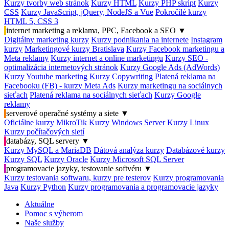
Kurzy tvorby web stránok
Kurzy HTML
Kurzy PHP skript
Kurzy
CSS
Kurzy JavaScript, jQuery, NodeJS a Vue
Pokročilé kurzy
HTML 5, CSS 3
internet marketing a reklama, PPC, Facebook a SEO
▼
Digitálny marketing kurzy
Kurzy podnikania na internete
Instagram
kurzy
Marketingové kurzy Bratislava
Kurzy Facebook marketingu a
Meta reklamy
Kurzy internet a online marketingu
Kurzy SEO -
optimalizácia internetových stránok
Kurzy Google Ads (AdWords)
Kurzy Youtube marketing
Kurzy Copywriting
Platená reklama na
Facebooku (FB) - kurzy Meta Ads
Kurzy marketingu na sociálnych
sieťach
Platená reklama na sociálnych sieťach
Kurzy Google
reklamy
serverové operačné systémy a siete
▼
Oficiálne kurzy MikroTik
Kurzy Windows Server
Kurzy Linux
Kurzy počítačových sietí
databázy, SQL servery
▼
Kurzy MySQL a MariaDB
Dátová analýza kurzy
Databázové kurzy
Kurzy SQL
Kurzy Oracle
Kurzy Microsoft SQL Server
programovacie jazyky, testovanie softvéru
▼
Kurzy testovania softwaru, kurzy pre testerov
Kurzy programovania
Java
Kurzy Python
Kurzy programovania a programovacie jazyky
Aktuálne
Pomoc s výberom
Naše služby