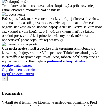
Tento kurz sa bude realizovať ako skupinový a prihlasovanie je
zatiaľ otvorené, zostávajú voľné miesta.
Počas prestávok máte v cene kurzu kávu, čaj aj filtrovanú vodu z
automatu. Počas dňa je vám k dispozícii aj automat na čerstvé
bagety, sladkosti alebo sladené nápoje a džúsy. Keďže sa kurz koná
cez víkend a kurz končí už o 14:00, zvykneme mať iba krátku
obednú prestávku. Ak si prinesiete vlastný obed, môžte sa
naobedovať počas tejto krátkej prestávky.
Garancia spokojnosti a opakovanie termínu:
Ak nebudete s
kurzom spokojný, vrátime Vám peniaze. Taktiež nezabúdajte, že
kurz môžete bezplatne opakovať. Áno, môžete prísť bezplatne na
iný termín znova. Prečítajte si
podmienky bezplatného
opakovania kurzu
.
Objednať tento termín
Prejsť na detail kurzu
×
Poznámka
Vybrali ste si termín, ku ktorému je nasledovná poznámka. Pred