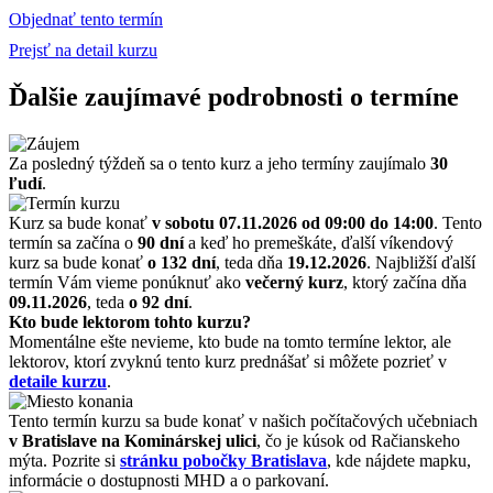
Objednať tento termín
Prejsť na detail kurzu
Ďalšie zaujímavé podrobnosti o termíne
Za posledný týždeň sa o tento kurz a jeho termíny zaujímalo
30
ľudí
.
Kurz sa bude konať
v sobotu 07.11.2026
od 09:00 do 14:00
. Tento
termín sa začína o
90 dní
a keď ho premeškáte, ďalší víkendový
kurz sa bude konať
o 132 dní
, teda dňa
19.12.2026
. Najbližší ďalší
termín Vám vieme ponúknuť ako
večerný kurz
, ktorý začína dňa
09.11.2026
, teda
o 92 dní
.
Kto bude lektorom tohto kurzu?
Momentálne ešte nevieme, kto bude na tomto termíne lektor, ale
lektorov, ktorí zvyknú tento kurz prednášať si môžete pozrieť v
detaile kurzu
.
Tento termín kurzu sa bude konať v našich počítačových učebniach
v Bratislave na Kominárskej ulici
, čo je kúsok od Račianskeho
mýta. Pozrite si
stránku pobočky Bratislava
, kde nájdete mapku,
informácie o dostupnosti MHD a o parkovaní.