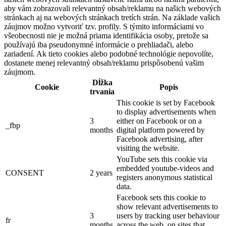
aby vám zobrazovali relevantný obsah/reklamu na našich webových
stránkach aj na webových stránkach tretích strán. Na základe vašich
záujmov možno vytvoriť tzv. profily. S týmito informáciami vo
všeobecnosti nie je možná priama identifikácia osoby, pretože sa
používajú iba pseudonymné informácie o prehliadači, alebo
zariadení. Ak tieto cookies alebo podobné technológie nepovolíte,
dostanete menej relevantný obsah/reklamu prispôsobenú vašim
záujmom.
Dĺžka
Cookie
Popis
trvania
This cookie is set by Facebook
to display advertisements when
3
either on Facebook or on a
_fbp
months
digital platform powered by
Facebook advertising, after
visiting the website.
YouTube sets this cookie via
embedded youtube-videos and
CONSENT
2 years
registers anonymous statistical
data.
Facebook sets this cookie to
show relevant advertisements to
3
users by tracking user behaviour
fr
months
across the web, on sites that