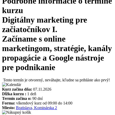
Podrobné informácie o termíne
kurzu
Digitálny marketing pre
začiatočníkov I.
Začíname s online
marketingom, stratégie, kanály
propagácie a Google nástroje
pre podnikanie
Tento termín je otvorený, neváhajte, kľudne sa prihláste ako prvý!
Kurz začína dňa:
07.11.2026
Dĺžka kurzu :
1 deň
Termín začína o:
90 dní
Forma:
víkendový kurz od 09:00 do 14:00
Miesto:
Bratislava, Kominárska 2