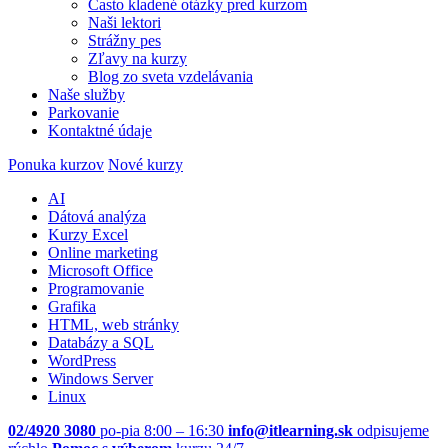
Často kladené otázky pred kurzom
Naši lektori
Strážny pes
Zľavy na kurzy
Blog zo sveta vzdelávania
Naše služby
Parkovanie
Kontaktné údaje
Ponuka kurzov
Nové kurzy
AI
Dátová analýza
Kurzy Excel
Online marketing
Microsoft Office
Programovanie
Grafika
HTML, web stránky
Databázy a SQL
WordPress
Windows Server
Linux
02/4920 3080
po-pia 8:00 – 16:30
info@itlearning.sk
odpisujeme