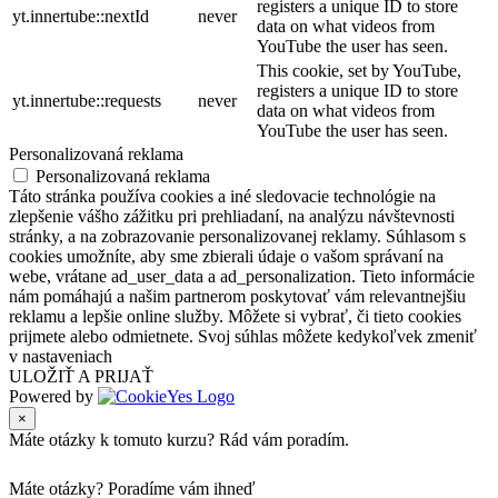
registers a unique ID to store
yt.innertube::nextId
never
data on what videos from
YouTube the user has seen.
This cookie, set by YouTube,
registers a unique ID to store
yt.innertube::requests
never
data on what videos from
YouTube the user has seen.
Personalizovaná reklama
Personalizovaná reklama
Táto stránka používa cookies a iné sledovacie technológie na
zlepšenie vášho zážitku pri prehliadaní, na analýzu návštevnosti
stránky, a na zobrazovanie personalizovanej reklamy. Súhlasom s
cookies umožníte, aby sme zbierali údaje o vašom správaní na
webe, vrátane ad_user_data a ad_personalization. Tieto informácie
nám pomáhajú a našim partnerom poskytovať vám relevantnejšiu
reklamu a lepšie online služby. Môžete si vybrať, či tieto cookies
prijmete alebo odmietnete. Svoj súhlas môžete kedykoľvek zmeniť
v nastaveniach
ULOŽIŤ A PRIJAŤ
Powered by
×
Máte otázky k tomuto kurzu? Rád vám poradím.
Máte otázky?
Poradíme vám ihneď