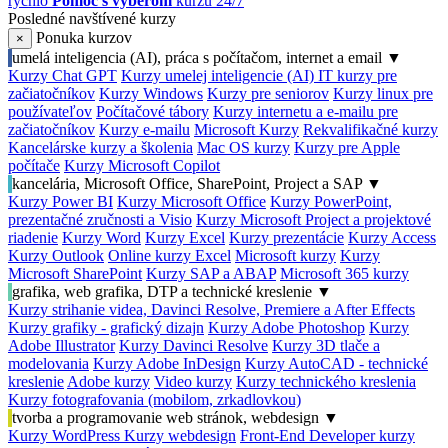
rýchlo
Pomoc s výberom
kurzu 24/7
Posledné navštívené kurzy
Ponuka kurzov
×
umelá inteligencia (AI), práca s počítačom, internet a email
▼
Kurzy Chat GPT
Kurzy umelej inteligencie (AI)
IT kurzy pre
začiatočníkov
Kurzy Windows
Kurzy pre seniorov
Kurzy linux pre
používateľov
Počítačové tábory
Kurzy internetu a e-mailu pre
začiatočníkov
Kurzy e-mailu
Microsoft Kurzy
Rekvalifikačné kurzy
Kancelárske kurzy a školenia
Mac OS kurzy
Kurzy pre Apple
počítače
Kurzy Microsoft Copilot
kancelária, Microsoft Office, SharePoint, Project a SAP
▼
Kurzy Power BI
Kurzy Microsoft Office
Kurzy PowerPoint,
prezentačné zručnosti a Visio
Kurzy Microsoft Project a projektové
riadenie
Kurzy Word
Kurzy Excel
Kurzy prezentácie
Kurzy Access
Kurzy Outlook
Online kurzy Excel
Microsoft kurzy
Kurzy
Microsoft SharePoint
Kurzy SAP a ABAP
Microsoft 365 kurzy
grafika, web grafika, DTP a technické kreslenie
▼
Kurzy strihanie videa, Davinci Resolve, Premiere a After Effects
Kurzy grafiky - grafický dizajn
Kurzy Adobe Photoshop
Kurzy
Adobe Illustrator
Kurzy Davinci Resolve
Kurzy 3D tlače a
modelovania
Kurzy Adobe InDesign
Kurzy AutoCAD - technické
kreslenie
Adobe kurzy
Video kurzy
Kurzy technického kreslenia
Kurzy fotografovania (mobilom, zrkadlovkou)
tvorba a programovanie web stránok, webdesign
▼
Kurzy WordPress
Kurzy webdesign
Front-End Developer kurzy