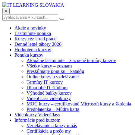
×
Akcie a novinky
Lastminute ponuka
Kurzy cez Úrad práce
Denné letné tábory 2026
Hodnotenia kurzov
Ponuka kurzov
Aktuálne lastminute – zlacnené termíny kurzov
Všetky kurzy – zoznam
Preskúmajte ponuku – katalóg
Online kurzy a vzdelávanie
Termíny IT kurzov
Dlhodobé IT štúdium
Výhodné balíky kurzov
VideoClass videokurzy
MOC kurzy – certifikované Microsoft kurzy a školenia
Predplatenka – Múdra karta
Videokurzy VideoClass
Informácie pred kurzom
Vzdelávanie a kurzy u nás
Certifikácia a prečo my