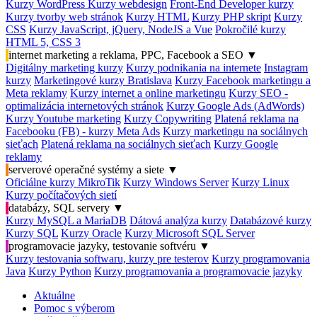
Kurzy WordPress
Kurzy webdesign
Front-End Developer kurzy
Kurzy tvorby web stránok
Kurzy HTML
Kurzy PHP skript
Kurzy
CSS
Kurzy JavaScript, jQuery, NodeJS a Vue
Pokročilé kurzy
HTML 5, CSS 3
internet marketing a reklama, PPC, Facebook a SEO
▼
Digitálny marketing kurzy
Kurzy podnikania na internete
Instagram
kurzy
Marketingové kurzy Bratislava
Kurzy Facebook marketingu a
Meta reklamy
Kurzy internet a online marketingu
Kurzy SEO -
optimalizácia internetových stránok
Kurzy Google Ads (AdWords)
Kurzy Youtube marketing
Kurzy Copywriting
Platená reklama na
Facebooku (FB) - kurzy Meta Ads
Kurzy marketingu na sociálnych
sieťach
Platená reklama na sociálnych sieťach
Kurzy Google
reklamy
serverové operačné systémy a siete
▼
Oficiálne kurzy MikroTik
Kurzy Windows Server
Kurzy Linux
Kurzy počítačových sietí
databázy, SQL servery
▼
Kurzy MySQL a MariaDB
Dátová analýza kurzy
Databázové kurzy
Kurzy SQL
Kurzy Oracle
Kurzy Microsoft SQL Server
programovacie jazyky, testovanie softvéru
▼
Kurzy testovania softwaru, kurzy pre testerov
Kurzy programovania
Java
Kurzy Python
Kurzy programovania a programovacie jazyky
Aktuálne
Pomoc s výberom