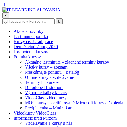
×
Akcie a novinky
Lastminute ponuka
Kurzy cez Úrad práce
Denné letné tábory 2026
Hodnotenia kurzov
Ponuka kurzov
Aktuálne lastminute – zlacnené termíny kurzov
Všetky kurzy – zoznam
Preskúmajte ponuku – katalóg
Online kurzy a vzdelávanie
Termíny IT kurzov
Dlhodobé IT štúdium
Výhodné balíky kurzov
VideoClass videokurzy
MOC kurzy – certifikované Microsoft kurzy a školenia
Predplatenka – Múdra karta
Videokurzy VideoClass
Informácie pred kurzom
Vzdelávanie a kurzy u nás