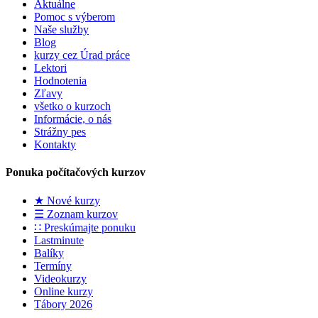
Aktuálne
Pomoc s výberom
Naše služby
Blog
kurzy cez Úrad práce
Lektori
Hodnotenia
Zľavy
všetko o kurzoch
Informácie, o nás
Strážny pes
Kontakty
Ponuka počítačových kurzov
★ Nové kurzy
☰ Zoznam kurzov
∷ Preskúmajte ponuku
Lastminute
Balíky
Termíny
Videokurzy
Online kurzy
Tábory 2026