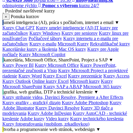
02/4920 3080
po-pia 8:00 – 16:30
info@itlearning.sk
odpisujeme rýchlo
Pomoc s výberom
kurzu 24/7
Posledné navštívené kurzy
Ponuka kurzov
×
umelá inteligencia (AI), práca s počítačom, internet a email
▼
Kurzy Chat GPT
Kurzy umelej inteligencie (AI)
IT kurzy pre
začiatočníkov
Kurzy Windows
Kurzy pre seniorov
Kurzy linux pre
používateľov
Počítačové tábory
Kurzy internetu a e-mailu pre
začiatočníkov
Kurzy e-mailu
Microsoft Kurzy
Rekvalifikačné kurzy
Kancelárske kurzy a školenia
Mac OS kurzy
Kurzy pre Apple
počítače
Kurzy Microsoft Copilot
kancelária, Microsoft Office, SharePoint, Project a SAP
▼
Kurzy Power BI
Kurzy Microsoft Office
Kurzy PowerPoint,
prezentačné zručnosti a Visio
Kurzy Microsoft Project a projektové
riadenie
Kurzy Word
Kurzy Excel
Kurzy prezentácie
Kurzy Access
Kurzy Outlook
Online kurzy Excel
Microsoft kurzy
Kurzy
Microsoft SharePoint
Kurzy SAP a ABAP
Microsoft 365 kurzy
grafika, web grafika, DTP a technické kreslenie
▼
Kurzy strihanie videa, Davinci Resolve, Premiere a After Effects
Kurzy grafiky - grafický dizajn
Kurzy Adobe Photoshop
Kurzy
Adobe Illustrator
Kurzy Davinci Resolve
Kurzy 3D tlače a
modelovania
Kurzy Adobe InDesign
Kurzy AutoCAD - technické
kreslenie
Adobe kurzy
Video kurzy
Kurzy technického kreslenia
Kurzy fotografovania (mobilom, zrkadlovkou)
tvorba a programovanie web stránok, webdesign
▼