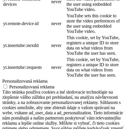
never
devices
the user using embedded
YouTube video.
YouTube sets this cookie to
store the video preferences of
yt-remote-device-id
never
the user using embedded
YouTube video.
This cookie, set by YouTube,
registers a unique ID to store
yt.innertube::nextId
never
data on what videos from
YouTube the user has seen.
This cookie, set by YouTube,
registers a unique ID to store
yt.innertube::requests
never
data on what videos from
YouTube the user has seen.
Personalizovaná reklama
Personalizovaná reklama
Táto stránka používa cookies a iné sledovacie technológie na
zlepšenie vášho zážitku pri prehliadaní, na analýzu návštevnosti
stránky, a na zobrazovanie personalizovanej reklamy. Súhlasom s
cookies umožníte, aby sme zbierali údaje o vašom správaní na
webe, vrátane ad_user_data a ad_personalization. Tieto informácie
nám pomáhajú a našim partnerom poskytovať vám relevantnejšiu
reklamu a lepšie online služby. Môžete si vybrať, či tieto cookies
prijmete alebo odmietnete. Svoj súhlas môžete kedykoľvek zmeniť