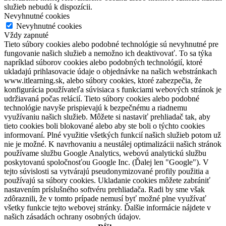
služieb nebudú k dispozícii.
Nevyhnutné cookies
Nevyhnutné cookies
Vždy zapnuté
Tieto súbory cookies alebo podobné technológie sú nevyhnutné pre
fungovanie našich služieb a nemožno ich deaktivovať. To sa týka
napríklad súborov cookies alebo podobných technológií, ktoré
ukladajú prihlasovacie údaje o objednávke na našich webstránkach
www.itlearning.sk, alebo súbory cookies, ktoré zabezpečia, že
konfigurácia používateľa súvisiaca s funkciami webových stránok je
udržiavaná počas relácií. Tieto súbory cookies alebo podobné
technológie navyše prispievajú k bezpečnému a riadnemu
využívaniu našich služieb. Môžete si nastaviť prehliadač tak, aby
tieto cookies boli blokované alebo aby ste boli o týchto cookies
informovaní. Plné využitie všetkých funkcií našich služieb potom už
nie je možné. K navrhovaniu a neustálej optimalizácii našich stránok
používame službu Google Analytics, webovú analytickú službu
poskytovanú spoločnosťou Google Inc. (Ďalej len "Google"). V
tejto súvislosti sa vytvárajú pseudonymizované profily použitia a
používajú sa súbory cookies. Ukladanie cookies môžete zabrániť
nastavením príslušného softvéru prehliadača. Radi by sme však
zdôraznili, že v tomto prípade nemusí byť možné plne využívať
všetky funkcie tejto webovej stránky. Ďalšie informácie nájdete v
našich zásadách ochrany osobných údajov.