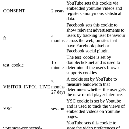
YouTube sets this cookie via
embedded youtube-videos and
CONSENT
2 years
registers anonymous statistical
data.
Facebook sets this cookie to
show relevant advertisements to
3
users by tracking user behaviour
fr
months
across the web, on sites that
have Facebook pixel or
Facebook social plugin.
The test_cookie is set by
15
doubleclick.net and is used to
test_cookie
minutes
determine if the user's browser
supports cookies.
A cookie set by YouTube to
5
measure bandwidth that
VISITOR_INFO1_LIVE
months
determines whether the user gets
27 days
the new or old player interface.
YSC cookie is set by Youtube
and is used to track the views of
YSC
session
embedded videos on Youtube
pages.
YouTube sets this cookie to
yt-remote-connected-
store the video preferences of