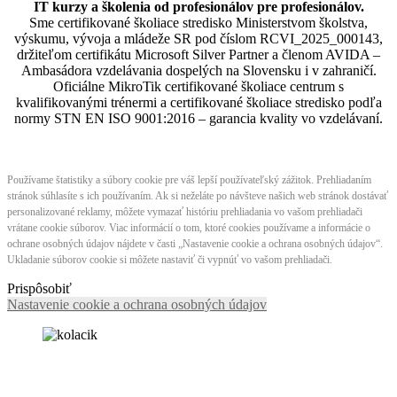
IT kurzy a školenia od profesionálov pre profesionálov.
Sme certifikované školiace stredisko Ministerstvom školstva,
výskumu, vývoja a mládeže SR pod číslom RCVI_2025_000143,
držiteľom certifikátu Microsoft Silver Partner a členom AVIDA –
Ambasádora vzdelávania dospelých na Slovensku i v zahraničí.​​​​​​​​​​​​​​​​
Oficiálne MikroTik certifikované školiace centrum s
kvalifikovanými trénermi ​​​​​​​​​​a certifikované školiace stredisko podľa
normy STN EN ISO 9001:2016 – garancia kvality vo vzdelávaní.
Používame štatistiky a súbory cookie pre váš lepší používateľský zážitok. Prehliadaním
stránok súhlasíte s ich používaním. Ak si neželáte po návšteve našich web stránok dostávať
personalizované reklamy, môžete vymazať históriu prehliadania vo vašom prehliadači
vrátane cookie súborov. Viac informácií o tom, ktoré cookies používame a informácie o
ochrane osobných údajov nájdete v časti „Nastavenie cookie a ochrana osobných údajov“.
Ukladanie súborov cookie si môžete nastaviť či vypnúť vo vašom prehliadači.
Prispôsobiť
Nastavenie cookie a ochrana osobných údajov