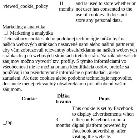
11
and is used to store whether or
viewed_cookie_policy
months
not user has consented to the
use of cookies. It does not
store any personal data.
Marketing a analytika
Marketing a analytika
Tieto súbory cookies alebo podobnej technológie môžu byť na
našich webových stránkach nastavené nami alebo našimi partnermi,
aby vám zobrazovali relevantný obsah/reklamu na našich webových
stránkach aj na webových stránkach tretích strán. Na základe vašich
záujmov možno vytvoriť tzv. profily. S týmito informáciami vo
všeobecnosti nie je možná priama identifikácia osoby, pretože sa
používajú iba pseudonymné informácie o prehliadači, alebo
zariadení. Ak tieto cookies alebo podobné technológie nepovolíte,
dostanete menej relevantný obsah/reklamu prispôsobenú vašim
záujmom.
Dĺžka
Cookie
Popis
trvania
This cookie is set by Facebook
to display advertisements when
3
either on Facebook or on a
_fbp
months
digital platform powered by
Facebook advertising, after
visiting the website.