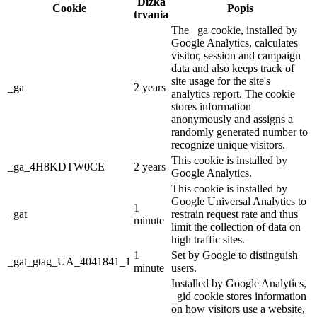
Dĺžka
Cookie
Popis
trvania
The _ga cookie, installed by
Google Analytics, calculates
visitor, session and campaign
data and also keeps track of
site usage for the site's
_ga
2 years
analytics report. The cookie
stores information
anonymously and assigns a
randomly generated number to
recognize unique visitors.
This cookie is installed by
_ga_4H8KDTW0CE
2 years
Google Analytics.
This cookie is installed by
Google Universal Analytics to
1
_gat
restrain request rate and thus
minute
limit the collection of data on
high traffic sites.
1
Set by Google to distinguish
_gat_gtag_UA_4041841_1
minute
users.
Installed by Google Analytics,
_gid cookie stores information
on how visitors use a website,