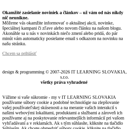
Okamžité zasielanie noviniek a článkov – u
ž vám od nás nikdy
nič neunikne.
Môžeme vás okamžite informovať o aktuálnej akcii, novinke,
špeciálnej kampani či zľave alebo novom článku na našom blogu.
Akonáhle sa u nás v novinkách niečo zmení alebo pridá, do pár
minút vám automaticky posielame email s odkazom na novinku na
našu stránku.
Chcem sa prihlásiť
design & programming © 2007-2026 IT LEARNING SLOVAKIA,
s.r.o.
všetky práva vyhradené
Vážime si vaše súkromie - my v IT LEARNING SLOVAKIA
používame súbory cookie a podobné technológie na zlepšovanie
vašej používateľskej skúsenosti a na meranie vašich interakcií s
našimi webovými lokalitami, produktami a službami a zároveň ich
používame aj na poskytovanie relevantnejších informácií pri vašom
vyhľadávaní a v reklamách. Ak s tým súhlasíte, kliknite na tlačidlo
Súhlasím. Ak chcete obmedziť súbory cookie, kliknite na tlačidlo