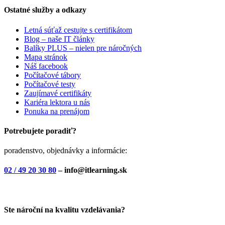
Ostatné služby a odkazy
Letná súťaž cestujte s certifikátom
Blog – naše IT články
Balíky PLUS – nielen pre náročných
Mapa stránok
Náš facebook
Počítačové tábory
Počítačové testy
Zaujímavé certifikáty
Kariéra lektora u nás
Ponuka na prenájom
Potrebujete poradiť?
poradenstvo, objednávky a informácie:
02 / 49 20 30 80
– info@itlearning.sk
Ste nároční na kvalitu vzdelávania?