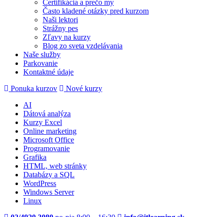
Certifikácia a prečo my
Často kladené otázky pred kurzom
Naši lektori
Strážny pes
Zľavy na kurzy
Blog zo sveta vzdelávania
Naše služby
Parkovanie
Kontaktné údaje
Ponuka kurzov
Nové kurzy
AI
Dátová analýza
Kurzy Excel
Online marketing
Microsoft Office
Programovanie
Grafika
HTML, web stránky
Databázy a SQL
WordPress
Windows Server
Linux