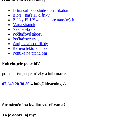
Letná súťaž cestujte s certifikátom
Blog – naše IT články
Balíky PLUS – nielen pre náročných
Mapa stránok
Náš facebook
Počítačové tábory
Počítačové testy
Zaujímavé certifikáty
Kariéra lektora u nás
Ponuka na prenájom
Potrebujete poradiť?
poradenstvo, objednávky a informácie:
02 / 49 20 30 80
– info@itlearning.sk
Ste nároční na kvalitu vzdelávania?
To je dobre, aj my!