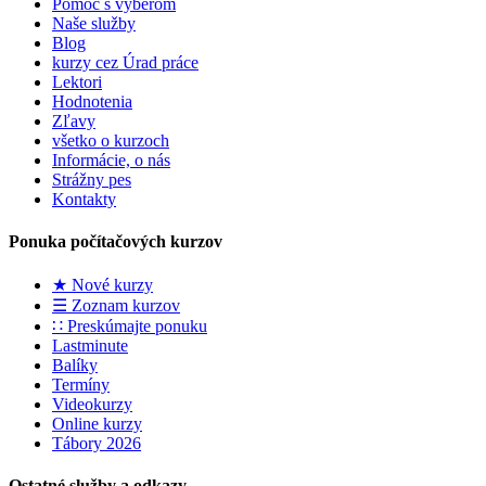
Pomoc s výberom
Naše služby
Blog
kurzy cez Úrad práce
Lektori
Hodnotenia
Zľavy
všetko o kurzoch
Informácie, o nás
Strážny pes
Kontakty
Ponuka počítačových kurzov
★ Nové kurzy
☰ Zoznam kurzov
∷ Preskúmajte ponuku
Lastminute
Balíky
Termíny
Videokurzy
Online kurzy
Tábory 2026
Ostatné služby a odkazy