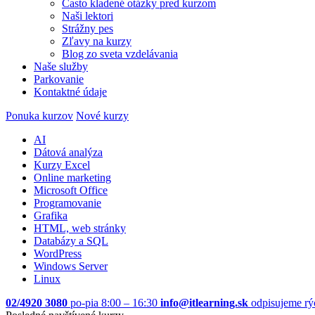
Často kladené otázky pred kurzom
Naši lektori
Strážny pes
Zľavy na kurzy
Blog zo sveta vzdelávania
Naše služby
Parkovanie
Kontaktné údaje
Ponuka kurzov
Nové kurzy
AI
Dátová analýza
Kurzy Excel
Online marketing
Microsoft Office
Programovanie
Grafika
HTML, web stránky
Databázy a SQL
WordPress
Windows Server
Linux
02/4920 3080
po-pia 8:00 – 16:30
info@itlearning.sk
odpisujeme rý