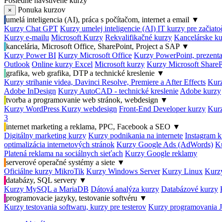
Posledné navštívené kurzy
Ponuka kurzov
×
umelá inteligencia (AI), práca s počítačom, internet a email
▼
Kurzy Chat GPT
Kurzy umelej inteligencie (AI)
IT kurzy pre začiat
Kurzy e-mailu
Microsoft Kurzy
Rekvalifikačné kurzy
Kancelárske ku
kancelária, Microsoft Office, SharePoint, Project a SAP
▼
Kurzy Power BI
Kurzy Microsoft Office
Kurzy PowerPoint, prezenta
Outlook
Online kurzy Excel
Microsoft kurzy
Kurzy Microsoft ShareP
grafika, web grafika, DTP a technické kreslenie
▼
Kurzy strihanie videa, Davinci Resolve, Premiere a After Effects
Kurz
Adobe InDesign
Kurzy AutoCAD - technické kreslenie
Adobe kurzy
tvorba a programovanie web stránok, webdesign
▼
Kurzy WordPress
Kurzy webdesign
Front-End Developer kurzy
Kurz
3
internet marketing a reklama, PPC, Facebook a SEO
▼
Digitálny marketing kurzy
Kurzy podnikania na internete
Instagram k
optimalizácia internetových stránok
Kurzy Google Ads (AdWords)
K
Platená reklama na sociálnych sieťach
Kurzy Google reklamy
serverové operačné systémy a siete
▼
Oficiálne kurzy MikroTik
Kurzy Windows Server
Kurzy Linux
Kurzy
databázy, SQL servery
▼
Kurzy MySQL a MariaDB
Dátová analýza kurzy
Databázové kurzy
programovacie jazyky, testovanie softvéru
▼
Kurzy testovania softwaru, kurzy pre testerov
Kurzy programovania 