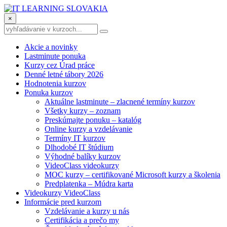
×
Akcie a novinky
Lastminute ponuka
Kurzy cez Úrad práce
Denné letné tábory 2026
Hodnotenia kurzov
Ponuka kurzov
Aktuálne lastminute – zlacnené termíny kurzov
Všetky kurzy – zoznam
Preskúmajte ponuku – katalóg
Online kurzy a vzdelávanie
Termíny IT kurzov
Dlhodobé IT štúdium
Výhodné balíky kurzov
VideoClass videokurzy
MOC kurzy – certifikované Microsoft kurzy a školenia
Predplatenka – Múdra karta
Videokurzy VideoClass
Informácie pred kurzom
Vzdelávanie a kurzy u nás
Certifikácia a prečo my