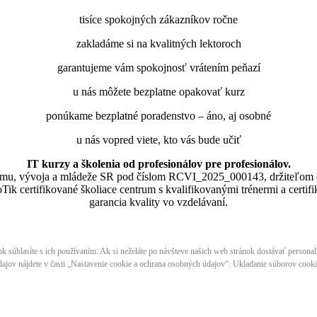
tisíce spokojných zákazníkov ročne
zakladáme si na kvalitných lektoroch
garantujeme vám spokojnosť vrátením peňazí
u nás môžete bezplatne opakovať kurz
ponúkame bezplatné poradenstvo – áno, aj osobné
u nás vopred viete, kto vás bude učiť
IT kurzy a školenia od profesionálov pre profesionálov.
skumu, vývoja a mládeže SR pod číslom RCVI_2025_000143, držiteľom 
lne MikroTik certifikované školiace centrum s kvalifikovanými trénermi ​​​​​​
garancia kvality vo vzdelávaní.
nok súhlasíte s ich používaním. Ak si neželáte po návšteve našich web stránok dostávať persona
ajov nájdete v časti „Nastavenie cookie a ochrana osobných údajov“. Ukladanie súborov cookie