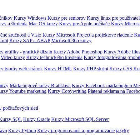
očníkov
Kurzy Windows
Kurzy pre seniorov
Kurzy linux pre používate
rzy a školenia
Mac OS kurzy
Kurzy pre Apple počítače
Kurzy Microso
čné zručnosti a Visio
Kurzy Microsoft Project a projektové riadenie
Ku
oint
Kurzy SAP a ABAP
Microsoft 365 kurzy
y grafiky - grafický dizajn
Kurzy Adobe Photoshop
Kurzy Adobe Illus
Video kurzy
Kurzy technického kreslenia
Kurzy fotografovania (mobi
y tvorby web stránok
Kurzy HTML
Kurzy PHP skript
Kurzy CSS
Kur
urzy
Marketingové kurzy Bratislava
Kurzy Facebook marketingu a Me
urzy Youtube marketing
Kurzy Copywriting
Platená reklama na Faceb
 počítačových sietí
Kurzy SQL
Kurzy Oracle
Kurzy Microsoft SQL Server
Java
Kurzy Python
Kurzy programovania a programovacie jazyky