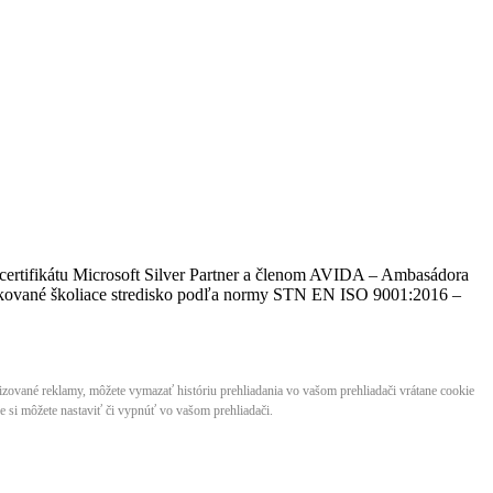
certifikátu Microsoft Silver Partner a členom AVIDA – Ambasádora
​​​​a certifikované školiace stredisko podľa normy STN EN ISO 9001:2016 –
lizované reklamy, môžete vymazať históriu prehliadania vo vašom prehliadači vrátane cookie
 si môžete nastaviť či vypnúť vo vašom prehliadači.