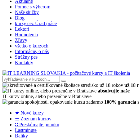
Aktuálne
Pomoc s výberom
Naše služby
Blog
kurzy cez Úrad práce
Lektori
Hodnotenia
Zľavy
všetko o kurzoch
Informácie, o nás
Strážny pes
Kontakty
už 18 
absolvujte naše
IT kurzy online, alebo prezenčne v Bratislave
100% garancia
s
★ Nové kurzy
☰ Zoznam kurzov
∷ Preskúmajte ponuku
Lastminute
Balíky