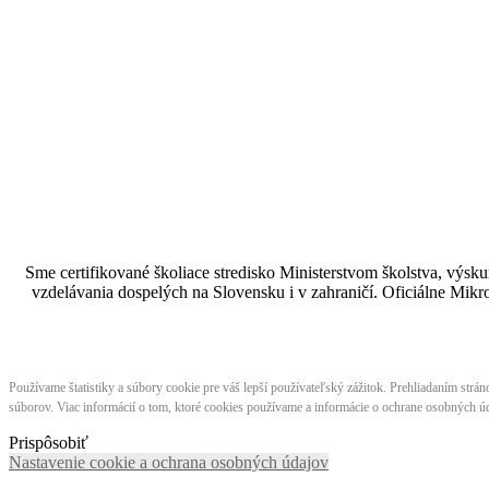
Sme certifikované školiace stredisko Ministerstvom školstva, vý
vzdelávania dospelých na Slovensku i v zahraničí.​​​​​​​​​​​​​​​​ Oficiá
Používame štatistiky a súbory cookie pre váš lepší používateľský zážitok. Prehliadaním strá
súborov. Viac informácií o tom, ktoré cookies používame a informácie o ochrane osobných úd
Prispôsobiť
Nastavenie cookie a ochrana osobných údajov