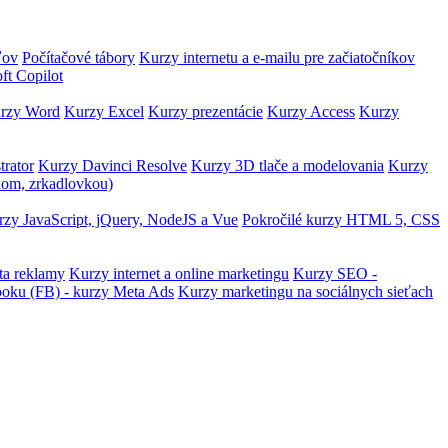
ľov
Počítačové tábory
Kurzy internetu a e-mailu pre začiatočníkov
ft Copilot
rzy Word
Kurzy Excel
Kurzy prezentácie
Kurzy Access
Kurzy
trator
Kurzy Davinci Resolve
Kurzy 3D tlače a modelovania
Kurzy
lom, zrkadlovkou)
zy JavaScript, jQuery, NodeJS a Vue
Pokročilé kurzy HTML 5, CSS
ta reklamy
Kurzy internet a online marketingu
Kurzy SEO -
ooku (FB) - kurzy Meta Ads
Kurzy marketingu na sociálnych sieťach