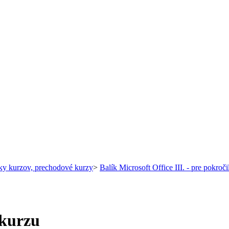
íky kurzov, prechodové kurzy
>
Balík Microsoft Office III. - pre pokroč
 kurzu