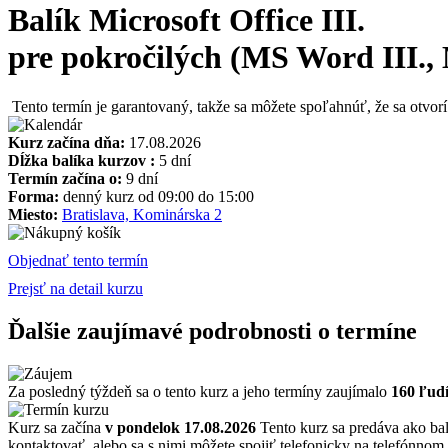
Balík Microsoft Office III.
pre pokročilých (MS Word III., M
Tento termín je garantovaný, takže sa môžete spoľahnúť, že sa otvorí
Kurz začína dňa:
17.08.2026
Dĺžka balíka kurzov :
5 dní
Termín začína o:
9 dní
Forma:
denný kurz od 09:00 do 15:00
Miesto:
Bratislava, Kominárska 2
Objednať tento termín
Prejsť na detail kurzu
Ďalšie zaujímavé podrobnosti o termíne
Za posledný týždeň sa o tento kurz a jeho termíny zaujímalo
160 ľud
Kurz sa začína
v pondelok 17.08.2026
Tento kurz sa predáva ako bal
kontaktovať, alebo sa s nimi môžete spojiť telefonicky na telefónnom