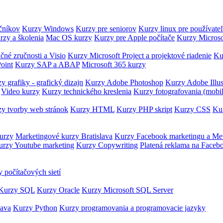
očníkov
Kurzy Windows
Kurzy pre seniorov
Kurzy linux pre používate
rzy a školenia
Mac OS kurzy
Kurzy pre Apple počítače
Kurzy Microso
čné zručnosti a Visio
Kurzy Microsoft Project a projektové riadenie
Ku
oint
Kurzy SAP a ABAP
Microsoft 365 kurzy
y grafiky - grafický dizajn
Kurzy Adobe Photoshop
Kurzy Adobe Illus
Video kurzy
Kurzy technického kreslenia
Kurzy fotografovania (mobi
y tvorby web stránok
Kurzy HTML
Kurzy PHP skript
Kurzy CSS
Kur
urzy
Marketingové kurzy Bratislava
Kurzy Facebook marketingu a Me
urzy Youtube marketing
Kurzy Copywriting
Platená reklama na Faceb
 počítačových sietí
Kurzy SQL
Kurzy Oracle
Kurzy Microsoft SQL Server
Java
Kurzy Python
Kurzy programovania a programovacie jazyky