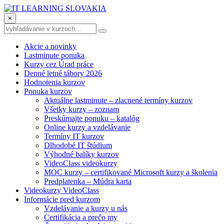
×
Akcie a novinky
Lastminute ponuka
Kurzy cez Úrad práce
Denné letné tábory 2026
Hodnotenia kurzov
Ponuka kurzov
Aktuálne lastminute – zlacnené termíny kurzov
Všetky kurzy – zoznam
Preskúmajte ponuku – katalóg
Online kurzy a vzdelávanie
Termíny IT kurzov
Dlhodobé IT štúdium
Výhodné balíky kurzov
VideoClass videokurzy
MOC kurzy – certifikované Microsoft kurzy a školenia
Predplatenka – Múdra karta
Videokurzy VideoClass
Informácie pred kurzom
Vzdelávanie a kurzy u nás
Certifikácia a prečo my