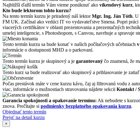
Najbližší ďalší termín Vám vieme ponúknuť ako
víkendový kurz
, k
Kto bude lektorom tohto kurzu?
Na tento termín kurzu je priradený náš lektor
Mgr. Ing. Ján Tóth
. U
FM UK. Začínal ako vedúci IT vo vydavateľstve Smena. Popri práci 
viacerých certifikátov v oblasti prezentovania a prezentačných tech
umelej inteligencie, s Photoshopom, s Canvou, navrhuje a spravuje s
Tento termín kurzu sa bude konať v našich počítačových učebniach
v
informácie o dostupnosti MHD a o parkovaní.
Tento termín kurzu je skupinový a je
garantovaný
čo znamená, že má
Tento kurz sa bude realizovať ako skupinový a prihlasovanie je zatiaľ
Počas prestávok máte v cene kurzu kávu, čaj aj filtrovanú vodu z auto
viac, informácie o možnostiach stravovania nájdete sekcii
Kontakt / 
Garancia spokojnosti a opakovanie termínu:
Ak nebudete s kurzom
znova. Prečítajte si
podmienky bezplatného opakovania kurzu
.
Objednať tento termín
Prejsť na detail kurzu
×