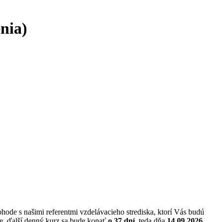
enia)
ohode s našimi referentmi vzdelávacieho strediska, ktorí Vás budú
e, ďalší denný kurz sa bude konať
o 37 dní
, teda dňa
14.09.2026
.