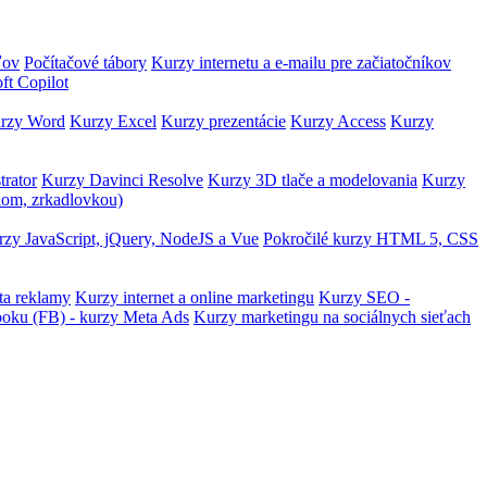
ľov
Počítačové tábory
Kurzy internetu a e-mailu pre začiatočníkov
ft Copilot
rzy Word
Kurzy Excel
Kurzy prezentácie
Kurzy Access
Kurzy
trator
Kurzy Davinci Resolve
Kurzy 3D tlače a modelovania
Kurzy
lom, zrkadlovkou)
zy JavaScript, jQuery, NodeJS a Vue
Pokročilé kurzy HTML 5, CSS
ta reklamy
Kurzy internet a online marketingu
Kurzy SEO -
ooku (FB) - kurzy Meta Ads
Kurzy marketingu na sociálnych sieťach