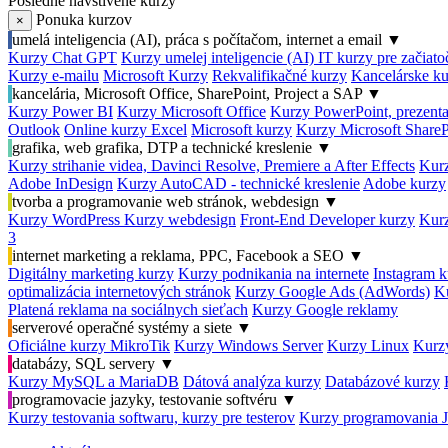
Posledné navštívené kurzy
Ponuka kurzov
×
umelá inteligencia (AI), práca s počítačom, internet a email
▼
Kurzy Chat GPT
Kurzy umelej inteligencie (AI)
IT kurzy pre začiat
Kurzy e-mailu
Microsoft Kurzy
Rekvalifikačné kurzy
Kancelárske ku
kancelária, Microsoft Office, SharePoint, Project a SAP
▼
Kurzy Power BI
Kurzy Microsoft Office
Kurzy PowerPoint, prezenta
Outlook
Online kurzy Excel
Microsoft kurzy
Kurzy Microsoft ShareP
grafika, web grafika, DTP a technické kreslenie
▼
Kurzy strihanie videa, Davinci Resolve, Premiere a After Effects
Kurz
Adobe InDesign
Kurzy AutoCAD - technické kreslenie
Adobe kurzy
tvorba a programovanie web stránok, webdesign
▼
Kurzy WordPress
Kurzy webdesign
Front-End Developer kurzy
Kurz
3
internet marketing a reklama, PPC, Facebook a SEO
▼
Digitálny marketing kurzy
Kurzy podnikania na internete
Instagram k
optimalizácia internetových stránok
Kurzy Google Ads (AdWords)
K
Platená reklama na sociálnych sieťach
Kurzy Google reklamy
serverové operačné systémy a siete
▼
Oficiálne kurzy MikroTik
Kurzy Windows Server
Kurzy Linux
Kurzy
databázy, SQL servery
▼
Kurzy MySQL a MariaDB
Dátová analýza kurzy
Databázové kurzy
programovacie jazyky, testovanie softvéru
▼
Kurzy testovania softwaru, kurzy pre testerov
Kurzy programovania 