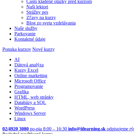
Často kladené otázky pred kurzom
Naši lektori
Strážny pes
Zľavy na kurzy
Blog zo sveta vzdelávania
Naše služby
Parkovanie
Kontaktné údaje
Ponuka kurzov
Nové kurzy
AI
Dátová analýza
Kurzy Excel
Online marketing
Microsoft Office
Programovanie
Grafika
HTML, web stránky
Databázy a SQL
WordPress
Windows Server
Linux
02/4920 3080
po-pia 8:00 – 16:30
info@itlearning.sk
odpisujeme rý