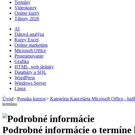
Termíny
Videokurzy
Online kurzy
Tábory 2026
AI
Dátová analýza
Kurzy Excel
Online marketing
Microsoft Office
Programovanie
Grafika
HTML, web stránky
Databázy a SQL
WordPress
Windows Server
Linux
Úvod
>
Ponuka kurzov
>
Kategória Kancelária Microsoft Office - bal
termínu
Podrobné informácie o termíne