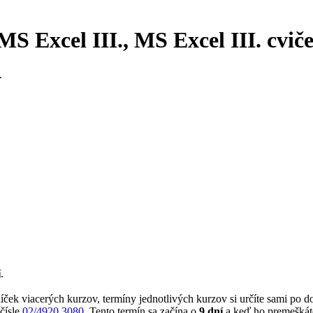
S Excel III., MS Excel III. cvič
.
í
.
íček viacerých kurzov, termíny jednotlivých kurzov si určíte sami po d
 čísle
02/4920 3080
. Tento termín sa začína o
9 dní
a keď ho premeškát