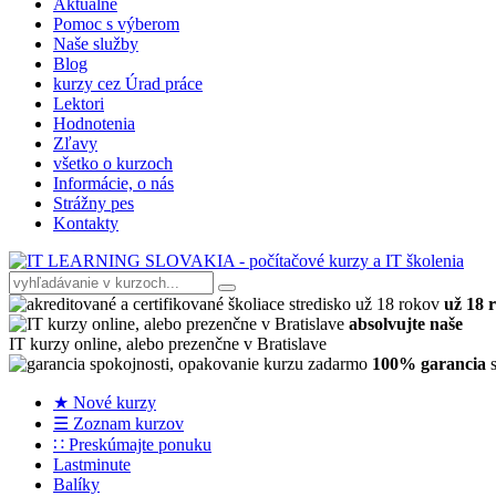
Aktuálne
Pomoc s výberom
Naše služby
Blog
kurzy cez Úrad práce
Lektori
Hodnotenia
Zľavy
všetko o kurzoch
Informácie, o nás
Strážny pes
Kontakty
už 18 
absolvujte naše
IT kurzy online, alebo prezenčne v Bratislave
100% garancia
s
★ Nové kurzy
☰ Zoznam kurzov
∷ Preskúmajte ponuku
Lastminute
Balíky