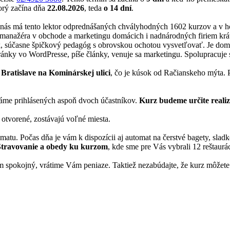
torý začína dňa
22.08.2026
, teda
o 14 dní
.
 nás má tento lektor odprednášaných chvályhodných 1602 kurzov a v 
manažéra v obchode a marketingu domácich i nadnárodných firiem krátk
ník, súčasne špičkový pedagóg s obrovskou ochotou vysvetľovať. Je dom
tránky vo WordPresse, píše články, venuje sa marketingu. Spolupracuje 
 Bratislave na Kominárskej ulici
, čo je kúsok od Račianskeho mýta. P
me prihlásených aspoň dvoch účastníkov.
Kurz budeme určite reali
 otvorené, zostávajú voľné miesta.
matu. Počas dňa je vám k dispozícii aj automat na čerstvé bagety, slad
Stravovanie a obedy ku kurzom
, kde sme pre Vás vybrali 12 reštaurác
 spokojný, vrátime Vám peniaze. Taktiež nezabúdajte, že kurz môžete 