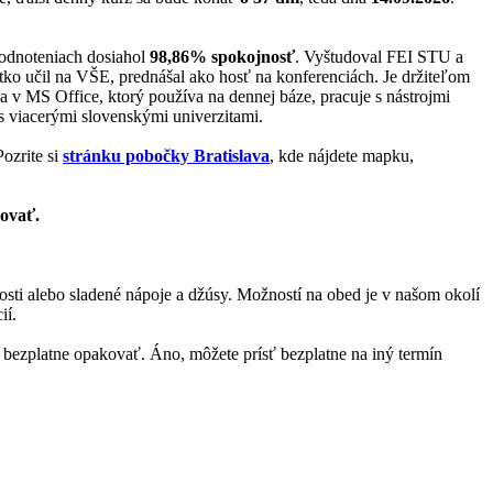
hodnoteniach dosiahol
98,86% spokojnosť
. Vyštudoval FEI STU a
o učil na VŠE, prednášal ako hosť na konferenciách. Je držiteľom
a v MS Office, ktorý používa na dennej báze, pracuje s nástrojmi
s viacerými slovenskými univerzitami.
ozrite si
stránku pobočky Bratislava
, kde nájdete mapku,
zovať.
kosti alebo sladené nápoje a džúsy. Možností na obed je v našom okolí
ií.
bezplatne opakovať. Áno, môžete prísť bezplatne na iný termín