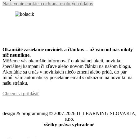
Nastavenie cookie a ochrana osobných údajov
Okamžité zasielanie noviniek a článkov – u
ž vám od nás nikdy
nič neunikne.
Môžeme vás okamžite informovať o aktuálnej akcii, novinke,
špeciálnej kampani či zľave alebo novom článku na našom blogu.
Akonáhle sa u nás v novinkách niečo zmení alebo pridá, do pár
minút vám automaticky posielame email s odkazom na novinku na
našu stránku.
Chcem sa prihlásiť
design & programming © 2007-2026 IT LEARNING SLOVAKIA,
s.r.o.
všetky práva vyhradené