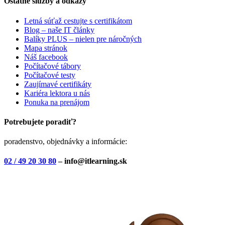
Ostatné služby a odkazy
Letná súťaž cestujte s certifikátom
Blog – naše IT články
Balíky PLUS – nielen pre náročných
Mapa stránok
Náš facebook
Počítačové tábory
Počítačové testy
Zaujímavé certifikáty
Kariéra lektora u nás
Ponuka na prenájom
Potrebujete poradiť?
poradenstvo, objednávky a informácie:
02 / 49 20 30 80
– info@itlearning.sk