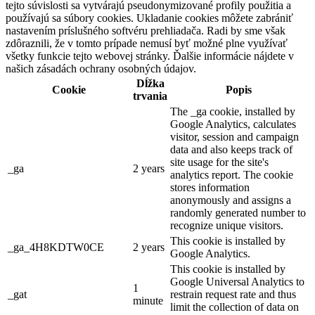
tejto súvislosti sa vytvárajú pseudonymizované profily použitia a
používajú sa súbory cookies. Ukladanie cookies môžete zabrániť
nastavením príslušného softvéru prehliadača. Radi by sme však
zdôraznili, že v tomto prípade nemusí byť možné plne využívať
všetky funkcie tejto webovej stránky. Ďalšie informácie nájdete v
našich zásadách ochrany osobných údajov.
Dĺžka
Cookie
Popis
trvania
The _ga cookie, installed by
Google Analytics, calculates
visitor, session and campaign
data and also keeps track of
site usage for the site's
_ga
2 years
analytics report. The cookie
stores information
anonymously and assigns a
randomly generated number to
recognize unique visitors.
This cookie is installed by
_ga_4H8KDTW0CE
2 years
Google Analytics.
This cookie is installed by
Google Universal Analytics to
1
_gat
restrain request rate and thus
minute
limit the collection of data on