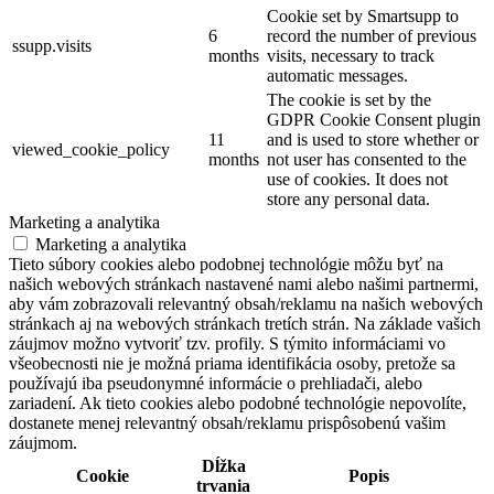
Cookie set by Smartsupp to
6
record the number of previous
ssupp.visits
months
visits, necessary to track
automatic messages.
The cookie is set by the
GDPR Cookie Consent plugin
11
and is used to store whether or
viewed_cookie_policy
months
not user has consented to the
use of cookies. It does not
store any personal data.
Marketing a analytika
Marketing a analytika
Tieto súbory cookies alebo podobnej technológie môžu byť na
našich webových stránkach nastavené nami alebo našimi partnermi,
aby vám zobrazovali relevantný obsah/reklamu na našich webových
stránkach aj na webových stránkach tretích strán. Na základe vašich
záujmov možno vytvoriť tzv. profily. S týmito informáciami vo
všeobecnosti nie je možná priama identifikácia osoby, pretože sa
používajú iba pseudonymné informácie o prehliadači, alebo
zariadení. Ak tieto cookies alebo podobné technológie nepovolíte,
dostanete menej relevantný obsah/reklamu prispôsobenú vašim
záujmom.
Dĺžka
Cookie
Popis
trvania