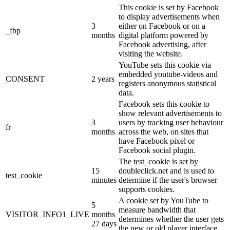
This cookie is set by Facebook
to display advertisements when
3
either on Facebook or on a
_fbp
months
digital platform powered by
Facebook advertising, after
visiting the website.
YouTube sets this cookie via
embedded youtube-videos and
CONSENT
2 years
registers anonymous statistical
data.
Facebook sets this cookie to
show relevant advertisements to
3
users by tracking user behaviour
fr
months
across the web, on sites that
have Facebook pixel or
Facebook social plugin.
The test_cookie is set by
15
doubleclick.net and is used to
test_cookie
minutes
determine if the user's browser
supports cookies.
A cookie set by YouTube to
5
measure bandwidth that
VISITOR_INFO1_LIVE
months
determines whether the user gets
27 days
the new or old player interface.