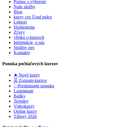
Pomoc s výberom
Naše služby
Blog
kurzy cez Úrad práce
Lektori
Hodnotenia
Zľavy
všetko o kurzoch
Informácie, o nás
Strážny pes
Kontakty
Ponuka počítačových kurzov
★ Nové kurzy
☰ Zoznam kurzov
∷ Preskúmajte ponuku
Lastminute
Balíky
Termíny
Videokurzy
Online kurzy
Tábory 2026