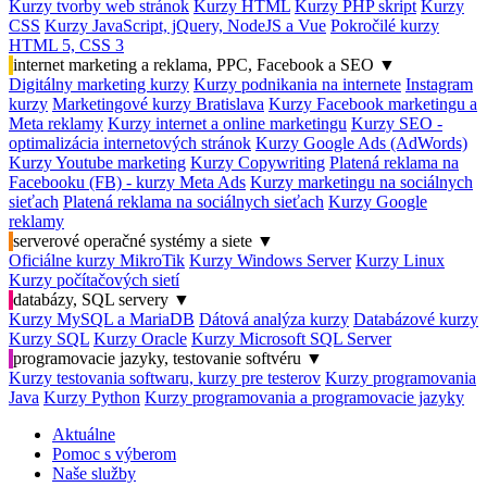
Kurzy tvorby web stránok
Kurzy HTML
Kurzy PHP skript
Kurzy
CSS
Kurzy JavaScript, jQuery, NodeJS a Vue
Pokročilé kurzy
HTML 5, CSS 3
internet marketing a reklama, PPC, Facebook a SEO
▼
Digitálny marketing kurzy
Kurzy podnikania na internete
Instagram
kurzy
Marketingové kurzy Bratislava
Kurzy Facebook marketingu a
Meta reklamy
Kurzy internet a online marketingu
Kurzy SEO -
optimalizácia internetových stránok
Kurzy Google Ads (AdWords)
Kurzy Youtube marketing
Kurzy Copywriting
Platená reklama na
Facebooku (FB) - kurzy Meta Ads
Kurzy marketingu na sociálnych
sieťach
Platená reklama na sociálnych sieťach
Kurzy Google
reklamy
serverové operačné systémy a siete
▼
Oficiálne kurzy MikroTik
Kurzy Windows Server
Kurzy Linux
Kurzy počítačových sietí
databázy, SQL servery
▼
Kurzy MySQL a MariaDB
Dátová analýza kurzy
Databázové kurzy
Kurzy SQL
Kurzy Oracle
Kurzy Microsoft SQL Server
programovacie jazyky, testovanie softvéru
▼
Kurzy testovania softwaru, kurzy pre testerov
Kurzy programovania
Java
Kurzy Python
Kurzy programovania a programovacie jazyky
Aktuálne
Pomoc s výberom
Naše služby