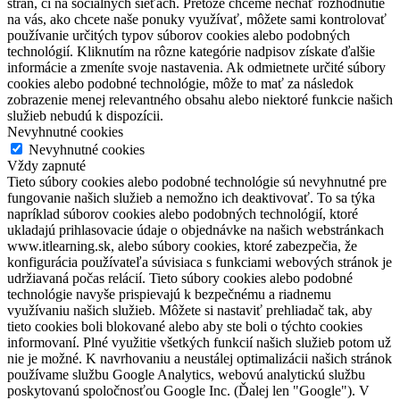
strán, či na sociálnych sieťach. Pretože chceme nechať rozhodnutie
na vás, ako chcete naše ponuky využívať, môžete sami kontrolovať
používanie určitých typov súborov cookies alebo podobných
technológií. Kliknutím na rôzne kategórie nadpisov získate ďalšie
informácie a zmeníte svoje nastavenia. Ak odmietnete určité súbory
cookies alebo podobné technológie, môže to mať za následok
zobrazenie menej relevantného obsahu alebo niektoré funkcie našich
služieb nebudú k dispozícii.
Nevyhnutné cookies
Nevyhnutné cookies
Vždy zapnuté
Tieto súbory cookies alebo podobné technológie sú nevyhnutné pre
fungovanie našich služieb a nemožno ich deaktivovať. To sa týka
napríklad súborov cookies alebo podobných technológií, ktoré
ukladajú prihlasovacie údaje o objednávke na našich webstránkach
www.itlearning.sk, alebo súbory cookies, ktoré zabezpečia, že
konfigurácia používateľa súvisiaca s funkciami webových stránok je
udržiavaná počas relácií. Tieto súbory cookies alebo podobné
technológie navyše prispievajú k bezpečnému a riadnemu
využívaniu našich služieb. Môžete si nastaviť prehliadač tak, aby
tieto cookies boli blokované alebo aby ste boli o týchto cookies
informovaní. Plné využitie všetkých funkcií našich služieb potom už
nie je možné. K navrhovaniu a neustálej optimalizácii našich stránok
používame službu Google Analytics, webovú analytickú službu
poskytovanú spoločnosťou Google Inc. (Ďalej len "Google"). V