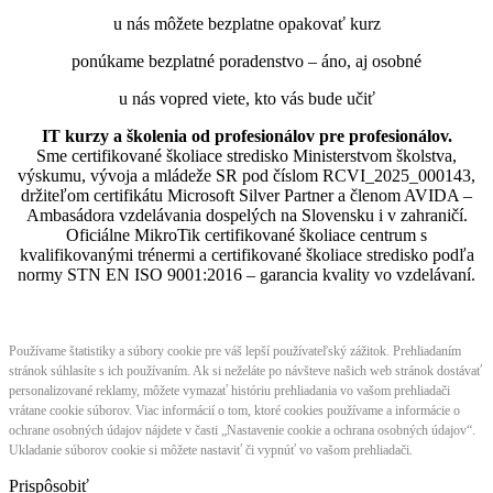
u nás môžete bezplatne opakovať kurz
ponúkame bezplatné poradenstvo – áno, aj osobné
u nás vopred viete, kto vás bude učiť
IT kurzy a školenia od profesionálov pre profesionálov.
Sme certifikované školiace stredisko Ministerstvom školstva,
výskumu, vývoja a mládeže SR pod číslom RCVI_2025_000143,
držiteľom certifikátu Microsoft Silver Partner a členom AVIDA –
Ambasádora vzdelávania dospelých na Slovensku i v zahraničí.​​​​​​​​​​​​​​​​
Oficiálne MikroTik certifikované školiace centrum s
kvalifikovanými trénermi ​​​​​​​​​​a certifikované školiace stredisko podľa
normy STN EN ISO 9001:2016 – garancia kvality vo vzdelávaní.
Používame štatistiky a súbory cookie pre váš lepší používateľský zážitok. Prehliadaním
stránok súhlasíte s ich používaním. Ak si neželáte po návšteve našich web stránok dostávať
personalizované reklamy, môžete vymazať históriu prehliadania vo vašom prehliadači
vrátane cookie súborov. Viac informácií o tom, ktoré cookies používame a informácie o
ochrane osobných údajov nájdete v časti „Nastavenie cookie a ochrana osobných údajov“.
Ukladanie súborov cookie si môžete nastaviť či vypnúť vo vašom prehliadači.
Prispôsobiť