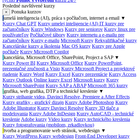
rýchlo
Pomoc s výberom
kurzu 24/7
Posledné navštívené kurzy
Ponuka kurzov
×
umelá inteligencia (AI), práca s počítačom, internet a email
▼
Kurzy Chat GPT
Kurzy umelej inteligencie (AI)
IT kurzy pre
začiatočníkov
Kurzy Windows
Kurzy pre seniorov
Kurzy linux pre
používateľov
Počítačové tábory
Kurzy internetu a e-mailu pre
začiatočníkov
Kurzy e-mailu
Microsoft Kurzy
Rekvalifikačné kurzy
Kancelárske kurzy a školenia
Mac OS kurzy
Kurzy pre Apple
počítače
Kurzy Microsoft Copilot
kancelária, Microsoft Office, SharePoint, Project a SAP
▼
Kurzy Power BI
Kurzy Microsoft Office
Kurzy PowerPoint,
prezentačné zručnosti a Visio
Kurzy Microsoft Project a projektové
riadenie
Kurzy Word
Kurzy Excel
Kurzy prezentácie
Kurzy Access
Kurzy Outlook
Online kurzy Excel
Microsoft kurzy
Kurzy
Microsoft SharePoint
Kurzy SAP a ABAP
Microsoft 365 kurzy
grafika, web grafika, DTP a technické kreslenie
▼
Kurzy strihanie videa, Davinci Resolve, Premiere a After Effects
Kurzy grafiky - grafický dizajn
Kurzy Adobe Photoshop
Kurzy
Adobe Illustrator
Kurzy Davinci Resolve
Kurzy 3D tlače a
modelovania
Kurzy Adobe InDesign
Kurzy AutoCAD - technické
kreslenie
Adobe kurzy
Video kurzy
Kurzy technického kreslenia
Kurzy fotografovania (mobilom, zrkadlovkou)
tvorba a programovanie web stránok, webdesign
▼
Kurzy WordPress
Kurzy webdesign
Front-End Developer kurzy