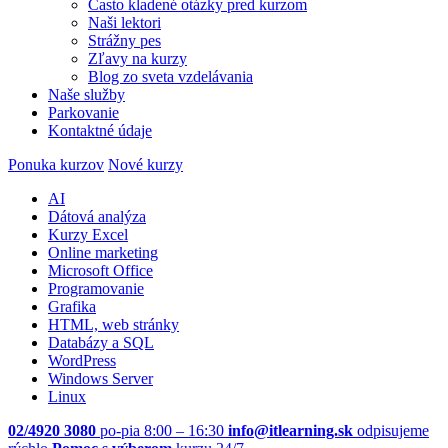
Často kladené otázky pred kurzom
Naši lektori
Strážny pes
Zľavy na kurzy
Blog zo sveta vzdelávania
Naše služby
Parkovanie
Kontaktné údaje
Ponuka kurzov
Nové kurzy
AI
Dátová analýza
Kurzy Excel
Online marketing
Microsoft Office
Programovanie
Grafika
HTML, web stránky
Databázy a SQL
WordPress
Windows Server
Linux
02/4920 3080
po-pia 8:00 – 16:30
info@itlearning.sk
odpisujeme