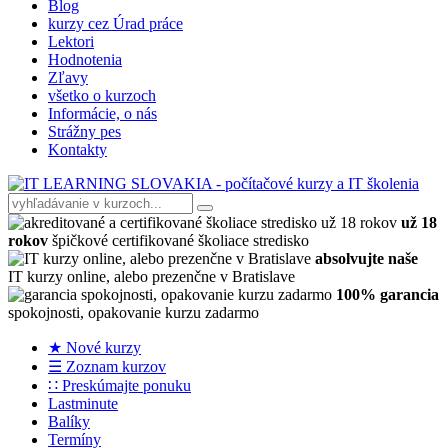
Blog
kurzy cez Úrad práce
Lektori
Hodnotenia
Zľavy
všetko o kurzoch
Informácie, o nás
Strážny pes
Kontakty
už 18
rokov
špičkové certifikované školiace stredisko
absolvujte naše
IT kurzy online, alebo prezenčne v Bratislave
100% garancia
spokojnosti, opakovanie kurzu zadarmo
★ Nové kurzy
☰ Zoznam kurzov
∷ Preskúmajte ponuku
Lastminute
Balíky
Termíny