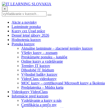
×
Akcie a novinky
Lastminute ponuka
Kurzy cez Úrad práce
Denné letné tábory 2026
Hodnotenia kurzov
Ponuka kurzov
Aktuálne lastminute – zlacnené termíny kurzov
Všetky kurzy – zoznam
Preskúmajte ponuku – katalóg
Online kurzy a vzdelávanie
Termíny IT kurzov
Dlhodobé IT štúdium
Výhodné balíky kurzov
VideoClass videokurzy
MOC kurzy – certifikované Microsoft kurzy a školenia
Predplatenka – Múdra karta
Videokurzy VideoClass
Informácie pred kurzom
Vzdelávanie a kurzy u nás
Certifikácia a prečo my