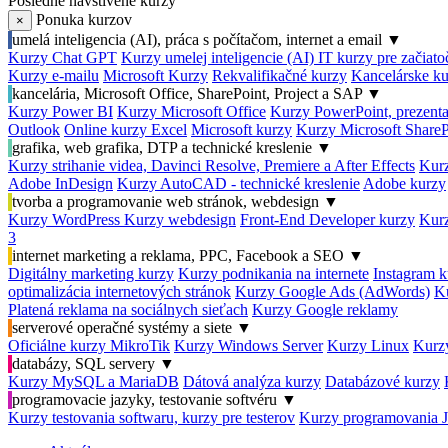
Posledné navštívené kurzy
Ponuka kurzov
×
umelá inteligencia (AI), práca s počítačom, internet a email
▼
Kurzy Chat GPT
Kurzy umelej inteligencie (AI)
IT kurzy pre začiat
Kurzy e-mailu
Microsoft Kurzy
Rekvalifikačné kurzy
Kancelárske ku
kancelária, Microsoft Office, SharePoint, Project a SAP
▼
Kurzy Power BI
Kurzy Microsoft Office
Kurzy PowerPoint, prezenta
Outlook
Online kurzy Excel
Microsoft kurzy
Kurzy Microsoft ShareP
grafika, web grafika, DTP a technické kreslenie
▼
Kurzy strihanie videa, Davinci Resolve, Premiere a After Effects
Kurz
Adobe InDesign
Kurzy AutoCAD - technické kreslenie
Adobe kurzy
tvorba a programovanie web stránok, webdesign
▼
Kurzy WordPress
Kurzy webdesign
Front-End Developer kurzy
Kurz
3
internet marketing a reklama, PPC, Facebook a SEO
▼
Digitálny marketing kurzy
Kurzy podnikania na internete
Instagram k
optimalizácia internetových stránok
Kurzy Google Ads (AdWords)
K
Platená reklama na sociálnych sieťach
Kurzy Google reklamy
serverové operačné systémy a siete
▼
Oficiálne kurzy MikroTik
Kurzy Windows Server
Kurzy Linux
Kurzy
databázy, SQL servery
▼
Kurzy MySQL a MariaDB
Dátová analýza kurzy
Databázové kurzy
programovacie jazyky, testovanie softvéru
▼
Kurzy testovania softwaru, kurzy pre testerov
Kurzy programovania 