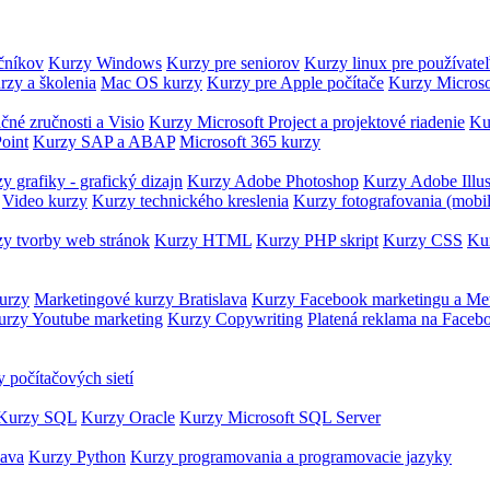
očníkov
Kurzy Windows
Kurzy pre seniorov
Kurzy linux pre používate
rzy a školenia
Mac OS kurzy
Kurzy pre Apple počítače
Kurzy Microso
čné zručnosti a Visio
Kurzy Microsoft Project a projektové riadenie
Ku
oint
Kurzy SAP a ABAP
Microsoft 365 kurzy
y grafiky - grafický dizajn
Kurzy Adobe Photoshop
Kurzy Adobe Illus
Video kurzy
Kurzy technického kreslenia
Kurzy fotografovania (mobi
y tvorby web stránok
Kurzy HTML
Kurzy PHP skript
Kurzy CSS
Kur
urzy
Marketingové kurzy Bratislava
Kurzy Facebook marketingu a Me
urzy Youtube marketing
Kurzy Copywriting
Platená reklama na Faceb
 počítačových sietí
Kurzy SQL
Kurzy Oracle
Kurzy Microsoft SQL Server
Java
Kurzy Python
Kurzy programovania a programovacie jazyky