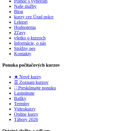
Pomoc s výberom
Naše služby
Blog
kurzy cez Úrad práce
Lektori
Hodnotenia
Zľavy
všetko o kurzoch
Informácie, o nás
Strážny pes
Kontakty
Ponuka počítačových kurzov
★ Nové kurzy
☰ Zoznam kurzov
∷ Preskúmajte ponuku
Lastminute
Balíky
Termíny
Videokurzy
Online kurzy
Tábory 2026
Ostatné služby a odkazy