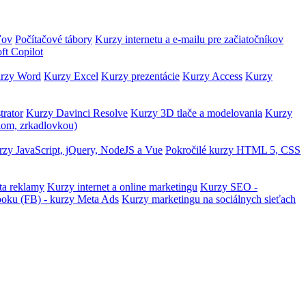
ľov
Počítačové tábory
Kurzy internetu a e-mailu pre začiatočníkov
ft Copilot
rzy Word
Kurzy Excel
Kurzy prezentácie
Kurzy Access
Kurzy
trator
Kurzy Davinci Resolve
Kurzy 3D tlače a modelovania
Kurzy
lom, zrkadlovkou)
zy JavaScript, jQuery, NodeJS a Vue
Pokročilé kurzy HTML 5, CSS
ta reklamy
Kurzy internet a online marketingu
Kurzy SEO -
ooku (FB) - kurzy Meta Ads
Kurzy marketingu na sociálnych sieťach