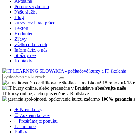
Aktuálne
Pomoc s výberom
Naše služby
Blog
kurzy cez Úrad práce
Lektori
Hodnotenia
Zľavy
všetko o kurzoch
Informácie, o nás
Strážny pes
Kontakty
už 18 
absolvujte naše
IT kurzy online, alebo prezenčne v Bratislave
100% garancia
s
★ Nové kurzy
☰ Zoznam kurzov
∷ Preskúmajte ponuku
Lastminute
Balíky