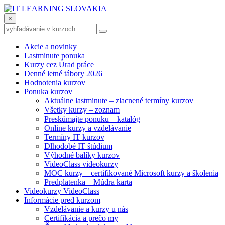
×
Akcie a novinky
Lastminute ponuka
Kurzy cez Úrad práce
Denné letné tábory 2026
Hodnotenia kurzov
Ponuka kurzov
Aktuálne lastminute – zlacnené termíny kurzov
Všetky kurzy – zoznam
Preskúmajte ponuku – katalóg
Online kurzy a vzdelávanie
Termíny IT kurzov
Dlhodobé IT štúdium
Výhodné balíky kurzov
VideoClass videokurzy
MOC kurzy – certifikované Microsoft kurzy a školenia
Predplatenka – Múdra karta
Videokurzy VideoClass
Informácie pred kurzom
Vzdelávanie a kurzy u nás
Certifikácia a prečo my