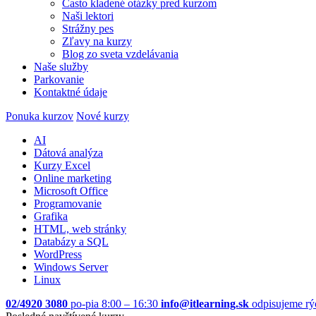
Často kladené otázky pred kurzom
Naši lektori
Strážny pes
Zľavy na kurzy
Blog zo sveta vzdelávania
Naše služby
Parkovanie
Kontaktné údaje
Ponuka kurzov
Nové kurzy
AI
Dátová analýza
Kurzy Excel
Online marketing
Microsoft Office
Programovanie
Grafika
HTML, web stránky
Databázy a SQL
WordPress
Windows Server
Linux
02/4920 3080
po-pia 8:00 – 16:30
info@itlearning.sk
odpisujeme rý