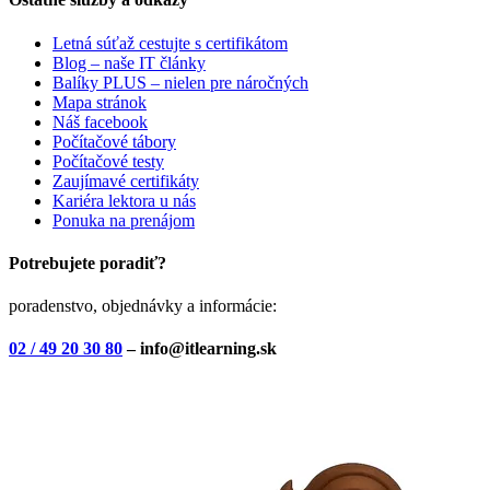
Letná súťaž cestujte s certifikátom
Blog – naše IT články
Balíky PLUS – nielen pre náročných
Mapa stránok
Náš facebook
Počítačové tábory
Počítačové testy
Zaujímavé certifikáty
Kariéra lektora u nás
Ponuka na prenájom
Potrebujete poradiť?
poradenstvo, objednávky a informácie:
02 / 49 20 30 80
– info@itlearning.sk