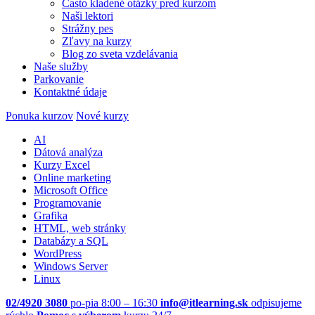
Často kladené otázky pred kurzom
Naši lektori
Strážny pes
Zľavy na kurzy
Blog zo sveta vzdelávania
Naše služby
Parkovanie
Kontaktné údaje
Ponuka kurzov
Nové kurzy
AI
Dátová analýza
Kurzy Excel
Online marketing
Microsoft Office
Programovanie
Grafika
HTML, web stránky
Databázy a SQL
WordPress
Windows Server
Linux
02/4920 3080
po-pia 8:00 – 16:30
info@itlearning.sk
odpisujeme