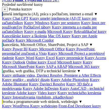
rýchlo
Pomoc s výberom
kurzu 24/7
Posledné navštívené kurzy
Ponuka kurzov
×
umelá inteligencia (AI), práca s počítačom, internet a email
▼
Kurzy Chat GPT
Kurzy umelej inteligencie (AI)
IT kurzy pre
začiatočníkov
Kurzy Windows
Kurzy pre seniorov
Kurzy linux pre
používateľov
Počítačové tábory
Kurzy internetu a e-mailu pre
začiatočníkov
Kurzy e-mailu
Microsoft Kurzy
Rekvalifikačné kurzy
Kancelárske kurzy a školenia
Mac OS kurzy
Kurzy pre Apple
počítače
Kurzy Microsoft Copilot
kancelária, Microsoft Office, SharePoint, Project a SAP
▼
Kurzy Power BI
Kurzy Microsoft Office
Kurzy PowerPoint,
prezentačné zručnosti a Visio
Kurzy Microsoft Project a projektové
riadenie
Kurzy Word
Kurzy Excel
Kurzy prezentácie
Kurzy Access
Kurzy Outlook
Online kurzy Excel
Microsoft kurzy
Kurzy
Microsoft SharePoint
Kurzy SAP a ABAP
Microsoft 365 kurzy
grafika, web grafika, DTP a technické kreslenie
▼
Kurzy strihanie videa, Davinci Resolve, Premiere a After Effects
Kurzy grafiky - grafický dizajn
Kurzy Adobe Photoshop
Kurzy
Adobe Illustrator
Kurzy Davinci Resolve
Kurzy 3D tlače a
modelovania
Kurzy Adobe InDesign
Kurzy AutoCAD - technické
kreslenie
Adobe kurzy
Video kurzy
Kurzy technického kreslenia
Kurzy fotografovania (mobilom, zrkadlovkou)
tvorba a programovanie web stránok, webdesign
▼
Kurzy WordPress
Kurzy webdesign
Front-End Developer kurzy