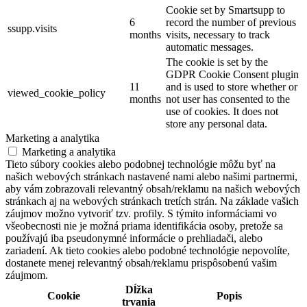
Cookie set by Smartsupp to
6
record the number of previous
ssupp.visits
months
visits, necessary to track
automatic messages.
The cookie is set by the
GDPR Cookie Consent plugin
11
and is used to store whether or
viewed_cookie_policy
months
not user has consented to the
use of cookies. It does not
store any personal data.
Marketing a analytika
Marketing a analytika
Tieto súbory cookies alebo podobnej technológie môžu byť na
našich webových stránkach nastavené nami alebo našimi partnermi,
aby vám zobrazovali relevantný obsah/reklamu na našich webových
stránkach aj na webových stránkach tretích strán. Na základe vašich
záujmov možno vytvoriť tzv. profily. S týmito informáciami vo
všeobecnosti nie je možná priama identifikácia osoby, pretože sa
používajú iba pseudonymné informácie o prehliadači, alebo
zariadení. Ak tieto cookies alebo podobné technológie nepovolíte,
dostanete menej relevantný obsah/reklamu prispôsobenú vašim
záujmom.
Dĺžka
Cookie
Popis
trvania