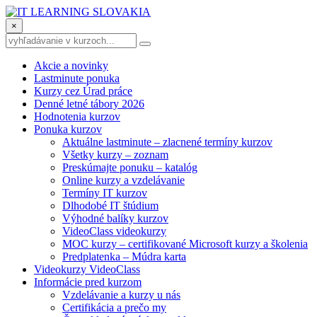
×
Akcie a novinky
Lastminute ponuka
Kurzy cez Úrad práce
Denné letné tábory 2026
Hodnotenia kurzov
Ponuka kurzov
Aktuálne lastminute – zlacnené termíny kurzov
Všetky kurzy – zoznam
Preskúmajte ponuku – katalóg
Online kurzy a vzdelávanie
Termíny IT kurzov
Dlhodobé IT štúdium
Výhodné balíky kurzov
VideoClass videokurzy
MOC kurzy – certifikované Microsoft kurzy a školenia
Predplatenka – Múdra karta
Videokurzy VideoClass
Informácie pred kurzom
Vzdelávanie a kurzy u nás
Certifikácia a prečo my