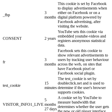
This cookie is set by Facebook
to display advertisements when
3
either on Facebook or on a
_fbp
months
digital platform powered by
Facebook advertising, after
visiting the website.
YouTube sets this cookie via
embedded youtube-videos and
CONSENT
2 years
registers anonymous statistical
data.
Facebook sets this cookie to
show relevant advertisements to
3
users by tracking user behaviour
fr
months
across the web, on sites that
have Facebook pixel or
Facebook social plugin.
The test_cookie is set by
15
doubleclick.net and is used to
test_cookie
minutes
determine if the user's browser
supports cookies.
A cookie set by YouTube to
5
measure bandwidth that
VISITOR_INFO1_LIVE
months
determines whether the user gets
27 days
the new or old player interface.