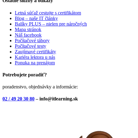
Ostatné služby a odkazy
Letná súťaž cestujte s certifikátom
Blog – naše IT články
Balíky PLUS – nielen pre náročných
Mapa stránok
Náš facebook
Počítačové tábory
Počítačové testy
Zaujímavé certifikáty
Kariéra lektora u nás
Ponuka na prenájom
Potrebujete poradiť?
poradenstvo, objednávky a informácie:
02 / 49 20 30 80
– info@itlearning.sk