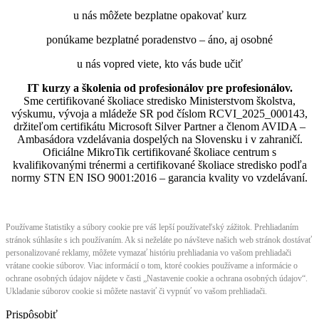
u nás môžete bezplatne opakovať kurz
ponúkame bezplatné poradenstvo – áno, aj osobné
u nás vopred viete, kto vás bude učiť
IT kurzy a školenia od profesionálov pre profesionálov.
Sme certifikované školiace stredisko Ministerstvom školstva,
výskumu, vývoja a mládeže SR pod číslom RCVI_2025_000143,
držiteľom certifikátu Microsoft Silver Partner a členom AVIDA –
Ambasádora vzdelávania dospelých na Slovensku i v zahraničí.​​​​​​​​​​​​​​​​
Oficiálne MikroTik certifikované školiace centrum s
kvalifikovanými trénermi ​​​​​​​​​​a certifikované školiace stredisko podľa
normy STN EN ISO 9001:2016 – garancia kvality vo vzdelávaní.
Používame štatistiky a súbory cookie pre váš lepší používateľský zážitok. Prehliadaním
stránok súhlasíte s ich používaním. Ak si neželáte po návšteve našich web stránok dostávať
personalizované reklamy, môžete vymazať históriu prehliadania vo vašom prehliadači
vrátane cookie súborov. Viac informácií o tom, ktoré cookies používame a informácie o
ochrane osobných údajov nájdete v časti „Nastavenie cookie a ochrana osobných údajov“.
Ukladanie súborov cookie si môžete nastaviť či vypnúť vo vašom prehliadači.
Prispôsobiť