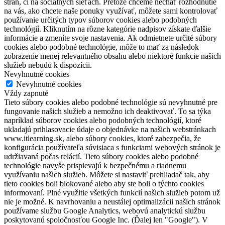
strán, či na sociálnych sieťach. Pretože chceme nechať rozhodnutie
na vás, ako chcete naše ponuky využívať, môžete sami kontrolovať
používanie určitých typov súborov cookies alebo podobných
technológií. Kliknutím na rôzne kategórie nadpisov získate ďalšie
informácie a zmeníte svoje nastavenia. Ak odmietnete určité súbory
cookies alebo podobné technológie, môže to mať za následok
zobrazenie menej relevantného obsahu alebo niektoré funkcie našich
služieb nebudú k dispozícii.
Nevyhnutné cookies
Nevyhnutné cookies
Vždy zapnuté
Tieto súbory cookies alebo podobné technológie sú nevyhnutné pre
fungovanie našich služieb a nemožno ich deaktivovať. To sa týka
napríklad súborov cookies alebo podobných technológií, ktoré
ukladajú prihlasovacie údaje o objednávke na našich webstránkach
www.itlearning.sk, alebo súbory cookies, ktoré zabezpečia, že
konfigurácia používateľa súvisiaca s funkciami webových stránok je
udržiavaná počas relácií. Tieto súbory cookies alebo podobné
technológie navyše prispievajú k bezpečnému a riadnemu
využívaniu našich služieb. Môžete si nastaviť prehliadač tak, aby
tieto cookies boli blokované alebo aby ste boli o týchto cookies
informovaní. Plné využitie všetkých funkcií našich služieb potom už
nie je možné. K navrhovaniu a neustálej optimalizácii našich stránok
používame službu Google Analytics, webovú analytickú službu
poskytovanú spoločnosťou Google Inc. (Ďalej len "Google"). V