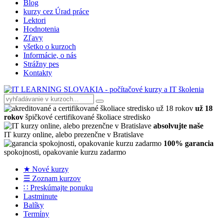
Blog
kurzy cez Úrad práce
Lektori
Hodnotenia
Zľavy
všetko o kurzoch
Informácie, o nás
Strážny pes
Kontakty
už 18
rokov
špičkové certifikované školiace stredisko
absolvujte naše
IT kurzy online, alebo prezenčne v Bratislave
100% garancia
spokojnosti, opakovanie kurzu zadarmo
★ Nové kurzy
☰ Zoznam kurzov
∷ Preskúmajte ponuku
Lastminute
Balíky
Termíny