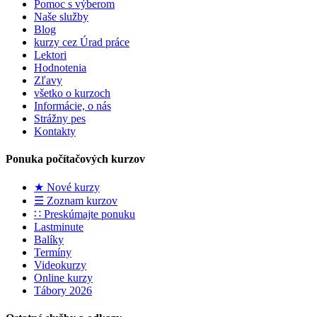
Pomoc s výberom
Naše služby
Blog
kurzy cez Úrad práce
Lektori
Hodnotenia
Zľavy
všetko o kurzoch
Informácie, o nás
Strážny pes
Kontakty
Ponuka počítačových kurzov
★ Nové kurzy
☰ Zoznam kurzov
∷ Preskúmajte ponuku
Lastminute
Balíky
Termíny
Videokurzy
Online kurzy
Tábory 2026