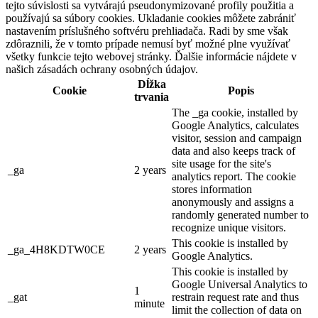
tejto súvislosti sa vytvárajú pseudonymizované profily použitia a
používajú sa súbory cookies. Ukladanie cookies môžete zabrániť
nastavením príslušného softvéru prehliadača. Radi by sme však
zdôraznili, že v tomto prípade nemusí byť možné plne využívať
všetky funkcie tejto webovej stránky. Ďalšie informácie nájdete v
našich zásadách ochrany osobných údajov.
Dĺžka
Cookie
Popis
trvania
The _ga cookie, installed by
Google Analytics, calculates
visitor, session and campaign
data and also keeps track of
site usage for the site's
_ga
2 years
analytics report. The cookie
stores information
anonymously and assigns a
randomly generated number to
recognize unique visitors.
This cookie is installed by
_ga_4H8KDTW0CE
2 years
Google Analytics.
This cookie is installed by
Google Universal Analytics to
1
_gat
restrain request rate and thus
minute
limit the collection of data on