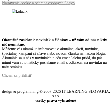
Nastavenie cookie a ochrana osobných údajov
Okamžité zasielanie noviniek a článkov – u
ž vám od nás nikdy
nič neunikne.
Môžeme vás okamžite informovať o aktuálnej akcii, novinke,
špeciálnej kampani či zľave alebo novom článku na našom blogu.
Akonáhle sa u nás v novinkách niečo zmení alebo pridá, do pár
minút vám automaticky posielame email s odkazom na novinku na
našu stránku.
Chcem sa prihlásiť
design & programming © 2007-2026 IT LEARNING SLOVAKIA,
s.r.o.
všetky práva vyhradené