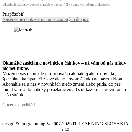
Ukladanie súborov cookie si môžete nastaviť či vypnúť vo vašom prehliadači.
Prispôsobiť
Nastavenie cookie a ochrana osobných údajov
Okamžité zasielanie noviniek a článkov – u
ž vám od nás nikdy
nič neunikne.
Môžeme vás okamžite informovať o aktuálnej akcii, novinke,
špeciálnej kampani či zľave alebo novom článku na našom blogu.
Akonáhle sa u nás v novinkách niečo zmení alebo pridá, do pár
minút vám automaticky posielame email s odkazom na novinku na
našu stránku.
Chcem sa prihlásiť
design & programming © 2007-2026 IT LEARNING SLOVAKIA,
s.r.o.