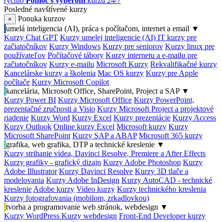
rýchlo
Pomoc s výberom
kurzu 24/7
Posledné navštívené kurzy
Ponuka kurzov
×
umelá inteligencia (AI), práca s počítačom, internet a email
▼
Kurzy Chat GPT
Kurzy umelej inteligencie (AI)
IT kurzy pre
začiatočníkov
Kurzy Windows
Kurzy pre seniorov
Kurzy linux pre
používateľov
Počítačové tábory
Kurzy internetu a e-mailu pre
začiatočníkov
Kurzy e-mailu
Microsoft Kurzy
Rekvalifikačné kurzy
Kancelárske kurzy a školenia
Mac OS kurzy
Kurzy pre Apple
počítače
Kurzy Microsoft Copilot
kancelária, Microsoft Office, SharePoint, Project a SAP
▼
Kurzy Power BI
Kurzy Microsoft Office
Kurzy PowerPoint,
prezentačné zručnosti a Visio
Kurzy Microsoft Project a projektové
riadenie
Kurzy Word
Kurzy Excel
Kurzy prezentácie
Kurzy Access
Kurzy Outlook
Online kurzy Excel
Microsoft kurzy
Kurzy
Microsoft SharePoint
Kurzy SAP a ABAP
Microsoft 365 kurzy
grafika, web grafika, DTP a technické kreslenie
▼
Kurzy strihanie videa, Davinci Resolve, Premiere a After Effects
Kurzy grafiky - grafický dizajn
Kurzy Adobe Photoshop
Kurzy
Adobe Illustrator
Kurzy Davinci Resolve
Kurzy 3D tlače a
modelovania
Kurzy Adobe InDesign
Kurzy AutoCAD - technické
kreslenie
Adobe kurzy
Video kurzy
Kurzy technického kreslenia
Kurzy fotografovania (mobilom, zrkadlovkou)
tvorba a programovanie web stránok, webdesign
▼
Kurzy WordPress
Kurzy webdesign
Front-End Developer kurzy