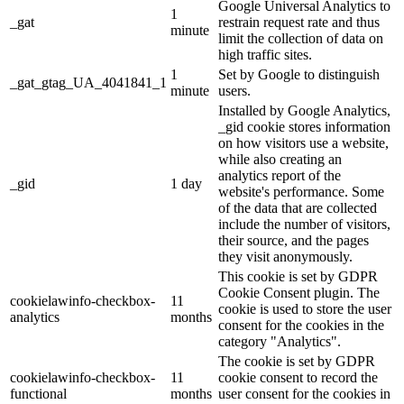
Google Universal Analytics to
1
_gat
restrain request rate and thus
minute
limit the collection of data on
high traffic sites.
1
Set by Google to distinguish
_gat_gtag_UA_4041841_1
minute
users.
Installed by Google Analytics,
_gid cookie stores information
on how visitors use a website,
while also creating an
analytics report of the
_gid
1 day
website's performance. Some
of the data that are collected
include the number of visitors,
their source, and the pages
they visit anonymously.
This cookie is set by GDPR
Cookie Consent plugin. The
cookielawinfo-checkbox-
11
cookie is used to store the user
analytics
months
consent for the cookies in the
category "Analytics".
The cookie is set by GDPR
cookielawinfo-checkbox-
11
cookie consent to record the
functional
months
user consent for the cookies in