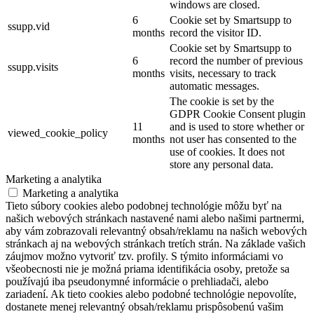
windows are closed.
6
Cookie set by Smartsupp to
ssupp.vid
months
record the visitor ID.
Cookie set by Smartsupp to
6
record the number of previous
ssupp.visits
months
visits, necessary to track
automatic messages.
The cookie is set by the
GDPR Cookie Consent plugin
11
and is used to store whether or
viewed_cookie_policy
months
not user has consented to the
use of cookies. It does not
store any personal data.
Marketing a analytika
Marketing a analytika
Tieto súbory cookies alebo podobnej technológie môžu byť na
našich webových stránkach nastavené nami alebo našimi partnermi,
aby vám zobrazovali relevantný obsah/reklamu na našich webových
stránkach aj na webových stránkach tretích strán. Na základe vašich
záujmov možno vytvoriť tzv. profily. S týmito informáciami vo
všeobecnosti nie je možná priama identifikácia osoby, pretože sa
používajú iba pseudonymné informácie o prehliadači, alebo
zariadení. Ak tieto cookies alebo podobné technológie nepovolíte,
dostanete menej relevantný obsah/reklamu prispôsobenú vašim