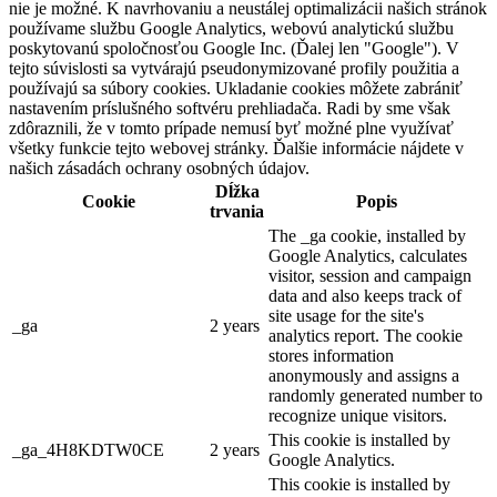
nie je možné. K navrhovaniu a neustálej optimalizácii našich stránok
používame službu Google Analytics, webovú analytickú službu
poskytovanú spoločnosťou Google Inc. (Ďalej len "Google"). V
tejto súvislosti sa vytvárajú pseudonymizované profily použitia a
používajú sa súbory cookies. Ukladanie cookies môžete zabrániť
nastavením príslušného softvéru prehliadača. Radi by sme však
zdôraznili, že v tomto prípade nemusí byť možné plne využívať
všetky funkcie tejto webovej stránky. Ďalšie informácie nájdete v
našich zásadách ochrany osobných údajov.
Dĺžka
Cookie
Popis
trvania
The _ga cookie, installed by
Google Analytics, calculates
visitor, session and campaign
data and also keeps track of
site usage for the site's
_ga
2 years
analytics report. The cookie
stores information
anonymously and assigns a
randomly generated number to
recognize unique visitors.
This cookie is installed by
_ga_4H8KDTW0CE
2 years
Google Analytics.
This cookie is installed by