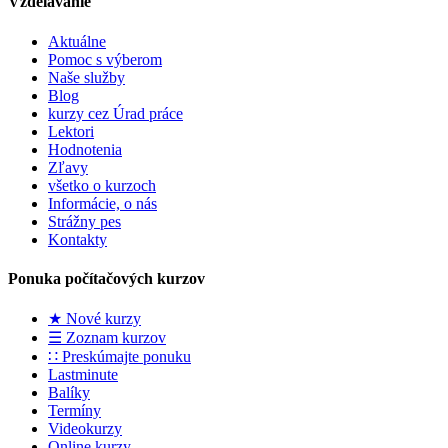
Vzdelávanie
Aktuálne
Pomoc s výberom
Naše služby
Blog
kurzy cez Úrad práce
Lektori
Hodnotenia
Zľavy
všetko o kurzoch
Informácie, o nás
Strážny pes
Kontakty
Ponuka počítačových kurzov
★ Nové kurzy
☰ Zoznam kurzov
∷ Preskúmajte ponuku
Lastminute
Balíky
Termíny
Videokurzy
Online kurzy