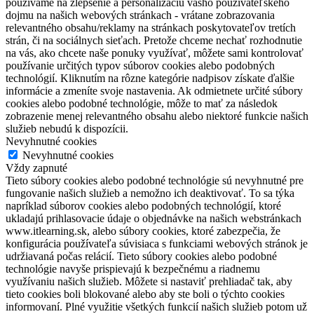
používame na zlepšenie a personalizáciu vášho používateľského
dojmu na našich webových stránkach - vrátane zobrazovania
relevantného obsahu/reklamy na stránkach poskytovateľov tretích
strán, či na sociálnych sieťach. Pretože chceme nechať rozhodnutie
na vás, ako chcete naše ponuky využívať, môžete sami kontrolovať
používanie určitých typov súborov cookies alebo podobných
technológií. Kliknutím na rôzne kategórie nadpisov získate ďalšie
informácie a zmeníte svoje nastavenia. Ak odmietnete určité súbory
cookies alebo podobné technológie, môže to mať za následok
zobrazenie menej relevantného obsahu alebo niektoré funkcie našich
služieb nebudú k dispozícii.
Nevyhnutné cookies
Nevyhnutné cookies
Vždy zapnuté
Tieto súbory cookies alebo podobné technológie sú nevyhnutné pre
fungovanie našich služieb a nemožno ich deaktivovať. To sa týka
napríklad súborov cookies alebo podobných technológií, ktoré
ukladajú prihlasovacie údaje o objednávke na našich webstránkach
www.itlearning.sk, alebo súbory cookies, ktoré zabezpečia, že
konfigurácia používateľa súvisiaca s funkciami webových stránok je
udržiavaná počas relácií. Tieto súbory cookies alebo podobné
technológie navyše prispievajú k bezpečnému a riadnemu
využívaniu našich služieb. Môžete si nastaviť prehliadač tak, aby
tieto cookies boli blokované alebo aby ste boli o týchto cookies
informovaní. Plné využitie všetkých funkcií našich služieb potom už