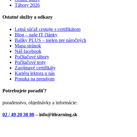
Tábory 2026
Ostatné služby a odkazy
Letná súťaž cestujte s certifikátom
Blog – naše IT články
Balíky PLUS – nielen pre náročných
Mapa stránok
Náš facebook
Počítačové tábory
Počítačové testy
Zaujímavé certifikáty
Kariéra lektora u nás
Ponuka na prenájom
Potrebujete poradiť?
poradenstvo, objednávky a informácie:
02 / 49 20 30 80
– info@itlearning.sk