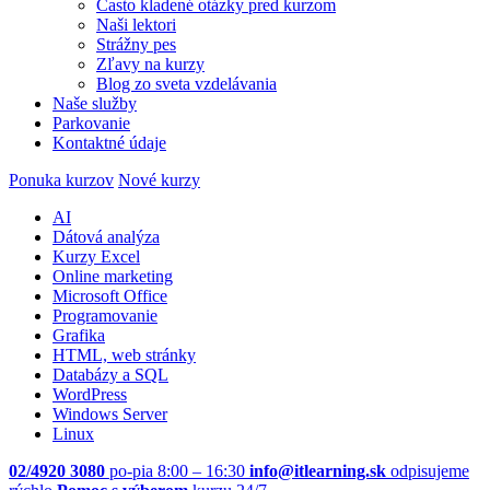
Často kladené otázky pred kurzom
Naši lektori
Strážny pes
Zľavy na kurzy
Blog zo sveta vzdelávania
Naše služby
Parkovanie
Kontaktné údaje
Ponuka kurzov
Nové kurzy
AI
Dátová analýza
Kurzy Excel
Online marketing
Microsoft Office
Programovanie
Grafika
HTML, web stránky
Databázy a SQL
WordPress
Windows Server
Linux
02/4920 3080
po-pia 8:00 – 16:30
info@itlearning.sk
odpisujeme