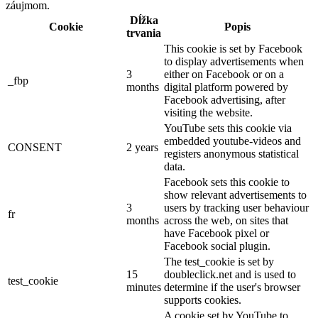
záujmom.
Dĺžka
Cookie
Popis
trvania
This cookie is set by Facebook
to display advertisements when
3
either on Facebook or on a
_fbp
months
digital platform powered by
Facebook advertising, after
visiting the website.
YouTube sets this cookie via
embedded youtube-videos and
CONSENT
2 years
registers anonymous statistical
data.
Facebook sets this cookie to
show relevant advertisements to
3
users by tracking user behaviour
fr
months
across the web, on sites that
have Facebook pixel or
Facebook social plugin.
The test_cookie is set by
15
doubleclick.net and is used to
test_cookie
minutes
determine if the user's browser
supports cookies.
A cookie set by YouTube to