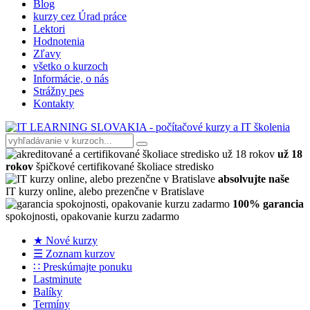
Blog
kurzy cez Úrad práce
Lektori
Hodnotenia
Zľavy
všetko o kurzoch
Informácie, o nás
Strážny pes
Kontakty
už 18
rokov
špičkové certifikované školiace stredisko
absolvujte naše
IT kurzy online, alebo prezenčne v Bratislave
100% garancia
spokojnosti, opakovanie kurzu zadarmo
★ Nové kurzy
☰ Zoznam kurzov
∷ Preskúmajte ponuku
Lastminute
Balíky
Termíny