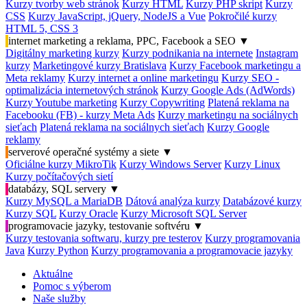
Kurzy tvorby web stránok
Kurzy HTML
Kurzy PHP skript
Kurzy
CSS
Kurzy JavaScript, jQuery, NodeJS a Vue
Pokročilé kurzy
HTML 5, CSS 3
internet marketing a reklama, PPC, Facebook a SEO
▼
Digitálny marketing kurzy
Kurzy podnikania na internete
Instagram
kurzy
Marketingové kurzy Bratislava
Kurzy Facebook marketingu a
Meta reklamy
Kurzy internet a online marketingu
Kurzy SEO -
optimalizácia internetových stránok
Kurzy Google Ads (AdWords)
Kurzy Youtube marketing
Kurzy Copywriting
Platená reklama na
Facebooku (FB) - kurzy Meta Ads
Kurzy marketingu na sociálnych
sieťach
Platená reklama na sociálnych sieťach
Kurzy Google
reklamy
serverové operačné systémy a siete
▼
Oficiálne kurzy MikroTik
Kurzy Windows Server
Kurzy Linux
Kurzy počítačových sietí
databázy, SQL servery
▼
Kurzy MySQL a MariaDB
Dátová analýza kurzy
Databázové kurzy
Kurzy SQL
Kurzy Oracle
Kurzy Microsoft SQL Server
programovacie jazyky, testovanie softvéru
▼
Kurzy testovania softwaru, kurzy pre testerov
Kurzy programovania
Java
Kurzy Python
Kurzy programovania a programovacie jazyky
Aktuálne
Pomoc s výberom
Naše služby