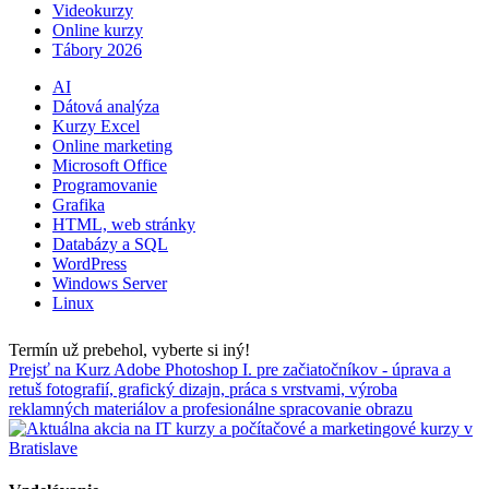
Videokurzy
Online kurzy
Tábory 2026
AI
Dátová analýza
Kurzy Excel
Online marketing
Microsoft Office
Programovanie
Grafika
HTML, web stránky
Databázy a SQL
WordPress
Windows Server
Linux
Termín už prebehol, vyberte si iný!
Prejsť na Kurz Adobe Photoshop I. pre začiatočníkov - úprava a
retuš fotografií, grafický dizajn, práca s vrstvami, výroba
reklamných materiálov a profesionálne spracovanie obrazu