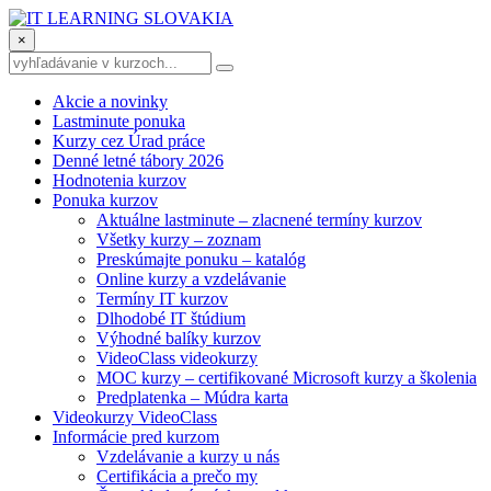
×
Akcie a novinky
Lastminute ponuka
Kurzy cez Úrad práce
Denné letné tábory 2026
Hodnotenia kurzov
Ponuka kurzov
Aktuálne lastminute – zlacnené termíny kurzov
Všetky kurzy – zoznam
Preskúmajte ponuku – katalóg
Online kurzy a vzdelávanie
Termíny IT kurzov
Dlhodobé IT štúdium
Výhodné balíky kurzov
VideoClass videokurzy
MOC kurzy – certifikované Microsoft kurzy a školenia
Predplatenka – Múdra karta
Videokurzy VideoClass
Informácie pred kurzom
Vzdelávanie a kurzy u nás
Certifikácia a prečo my