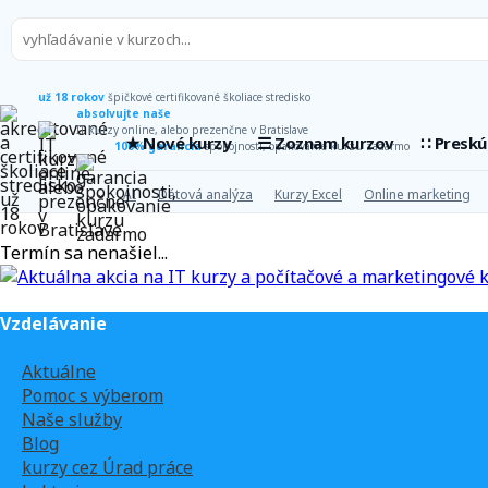
už 18 rokov
špičkové certifikované školiace stredisko
absolvujte naše
IT kurzy online, alebo prezenčne v Bratislave
★ Nové kurzy
☰ Zoznam kurzov
∷ Presk
100% garancia
spokojnosti, opakovanie kurzu zadarmo
AI
Dátová analýza
Kurzy Excel
Online marketing
Termín sa nenašiel...
Vzdelávanie
Aktuálne
Pomoc s výberom
Naše služby
Blog
kurzy cez Úrad práce