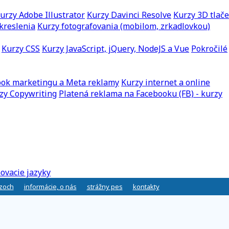
urzy Adobe Illustrator
Kurzy Davinci Resolve
Kurzy 3D tlače
kreslenia
Kurzy fotografovania (mobilom, zrkadlovkou)
Kurzy CSS
Kurzy JavaScript, jQuery, NodeJS a Vue
Pokročilé
ook marketingu a Meta reklamy
Kurzy internet a online
zy Copywriting
Platená reklama na Facebooku (FB) - kurzy
ovacie jazyky
rzoch
informácie, o nás
strážny pes
kontakty