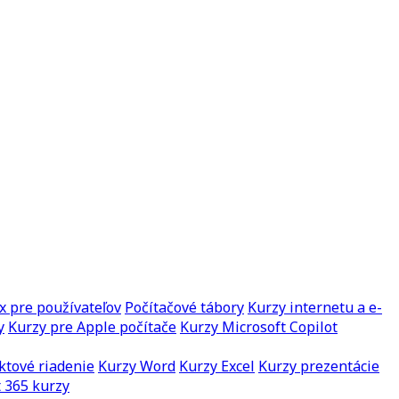
x pre používateľov
Počítačové tábory
Kurzy internetu a e-
y
Kurzy pre Apple počítače
Kurzy Microsoft Copilot
ktové riadenie
Kurzy Word
Kurzy Excel
Kurzy prezentácie
 365 kurzy