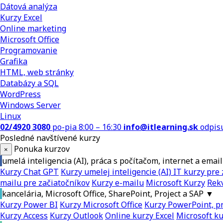
Dátová analýza
Kurzy Excel
Online marketing
Microsoft Office
Programovanie
Grafika
HTML, web stránky
Databázy a SQL
WordPress
Windows Server
Linux
02/4920 3080
po-pia 8:00 – 16:30
info@itlearning.sk
odpis
Posledné navštívené kurzy
Ponuka kurzov
×
umelá inteligencia (AI), práca s počítačom, internet a email
Kurzy Chat GPT
Kurzy umelej inteligencie (AI)
IT kurzy pre 
mailu pre začiatočníkov
Kurzy e-mailu
Microsoft Kurzy
Rekv
kancelária, Microsoft Office, SharePoint, Project a SAP
▼
Kurzy Power BI
Kurzy Microsoft Office
Kurzy PowerPoint, pr
Kurzy Access
Kurzy Outlook
Online kurzy Excel
Microsoft k