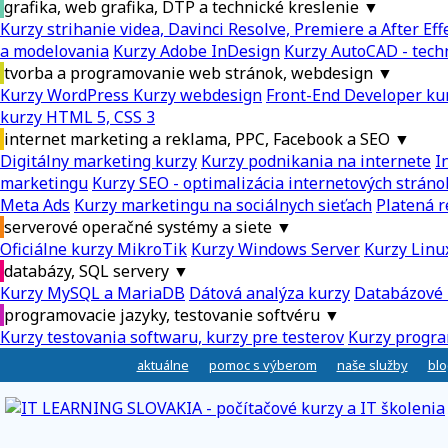
grafika, web grafika, DTP a technické kreslenie
▼
Kurzy strihanie videa, Davinci Resolve, Premiere a After Eff
a modelovania
Kurzy Adobe InDesign
Kurzy AutoCAD - tech
tvorba a programovanie web stránok, webdesign
▼
Kurzy WordPress
Kurzy webdesign
Front-End Developer ku
kurzy HTML 5, CSS 3
internet marketing a reklama, PPC, Facebook a SEO
▼
Digitálny marketing kurzy
Kurzy podnikania na internete
I
marketingu
Kurzy SEO - optimalizácia internetových stráno
Meta Ads
Kurzy marketingu na sociálnych sieťach
Platená r
serverové operačné systémy a siete
▼
Oficiálne kurzy MikroTik
Kurzy Windows Server
Kurzy Linu
databázy, SQL servery
▼
Kurzy MySQL a MariaDB
Dátová analýza kurzy
Databázové 
programovacie jazyky, testovanie softvéru
▼
Kurzy testovania softwaru, kurzy pre testerov
Kurzy progra
aktuálne
pomoc s výberom
naše služby
blo