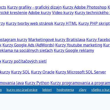
ects
Kurzy grafiky - grafický dizajn
Kurzy Adobe Photoshop
K
nické kreslenie
Adobe kurzy
Video kurzy
Kurzy technického 
rzy
Kurzy tvorby web stránok
Kurzy HTML
Kurzy PHP skript
nstagram kurzy
Marketingové kurzy Bratislava
Kurzy Faceb
k
Kurzy Google Ads (AdWords)
Kurzy Youtube marketing
Kur
eklama na sociálnych sieťach
Kurzy Google reklamy
x
Kurzy počítačových sietí
kurzy
Kurzy SQL
Kurzy Oracle
Kurzy Microsoft SQL Server
movania Java
Kurzy Python
Kurzy programovania a program
g
kurzy cez úrad práce
lektori
hodnotenia
zľavy
všetko o ku