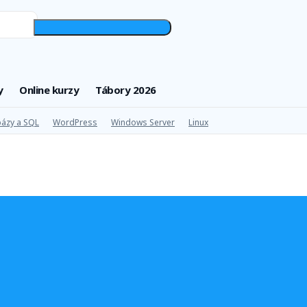
y
Online kurzy
Tábory 2026
ázy a SQL
WordPress
Windows Server
Linux