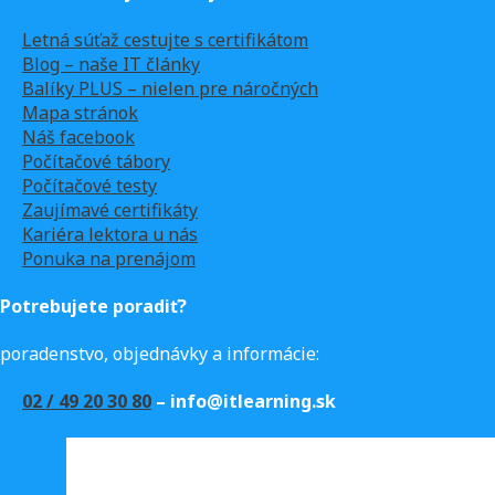
Letná súťaž cestujte s certifikátom
Blog – naše IT články
Balíky PLUS – nielen pre náročných
Mapa stránok
Náš facebook
Počítačové tábory
Počítačové testy
Zaujímavé certifikáty
Kariéra lektora u nás
Ponuka na prenájom
Potrebujete poradiť?
poradenstvo, objednávky a informácie:
02 / 49 20 30 80
– info@itlearning.sk