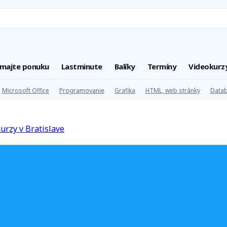
úmajte ponuku
Lastminute
Balíky
Termíny
Videokurz
Microsoft Office
Programovanie
Grafika
HTML, web stránky
Datab