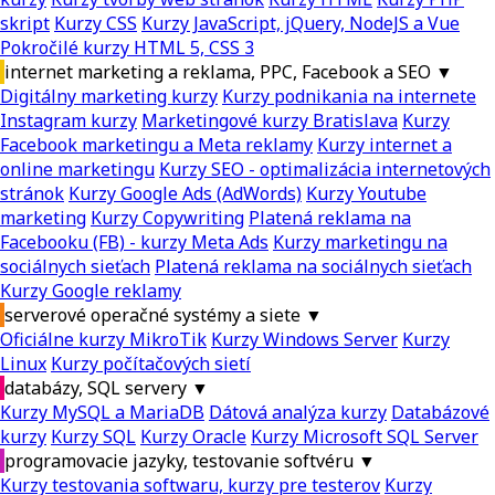
skript
Kurzy CSS
Kurzy JavaScript, jQuery, NodeJS a Vue
Pokročilé kurzy HTML 5, CSS 3
internet marketing a reklama, PPC, Facebook a SEO
▼
Digitálny marketing kurzy
Kurzy podnikania na internete
Instagram kurzy
Marketingové kurzy Bratislava
Kurzy
Facebook marketingu a Meta reklamy
Kurzy internet a
online marketingu
Kurzy SEO - optimalizácia internetových
stránok
Kurzy Google Ads (AdWords)
Kurzy Youtube
marketing
Kurzy Copywriting
Platená reklama na
Facebooku (FB) - kurzy Meta Ads
Kurzy marketingu na
sociálnych sieťach
Platená reklama na sociálnych sieťach
Kurzy Google reklamy
serverové operačné systémy a siete
▼
Oficiálne kurzy MikroTik
Kurzy Windows Server
Kurzy
Linux
Kurzy počítačových sietí
databázy, SQL servery
▼
Kurzy MySQL a MariaDB
Dátová analýza kurzy
Databázové
kurzy
Kurzy SQL
Kurzy Oracle
Kurzy Microsoft SQL Server
programovacie jazyky, testovanie softvéru
▼
Kurzy testovania softwaru, kurzy pre testerov
Kurzy