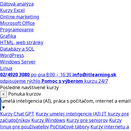
Dátová analýza
Kurzy Excel
Online marketing
Microsoft Office
Programovanie
Grafika
HTML, web stránky
Databázy a SQL
WordPress
Windows Server
Linux
02/4920 3080
po-pia 8:00 – 16:30
info@itlearning.sk
odpisujeme rýchlo
Pomoc s výberom
kurzu 24/7
Posledné navštívené kurzy
Ponuka kurzov
×
umelá inteligencia (AI), práca s počítačom, internet a email
▼
Kurzy Chat GPT
Kurzy umelej inteligencie (AI)
IT kurzy pre
začiatočníkov
Kurzy Windows
Kurzy pre seniorov
Kurzy
linux pre používateľov
Počítačové tábory
Kurzy internetu a