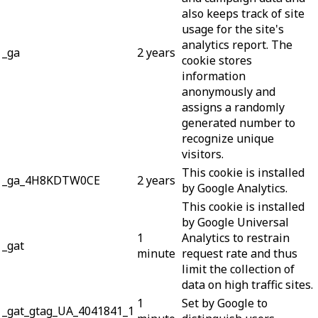
also keeps track of site
usage for the site's
analytics report. The
_ga
2 years
cookie stores
information
anonymously and
assigns a randomly
generated number to
recognize unique
visitors.
This cookie is installed
_ga_4H8KDTW0CE
2 years
by Google Analytics.
This cookie is installed
by Google Universal
1
Analytics to restrain
_gat
minute
request rate and thus
limit the collection of
data on high traffic sites.
1
Set by Google to
_gat_gtag_UA_4041841_1