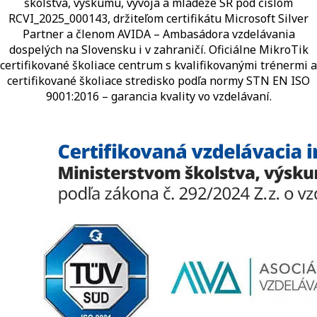
školstva, výskumu, vývoja a mládeže SR pod číslom
RCVI_2025_000143, držiteľom certifikátu Microsoft Silver
Partner a členom AVIDA – Ambasádora vzdelávania
dospelých na Slovensku i v zahraničí.​​​​​​​​​​​​​​​​ Oficiálne MikroTik
certifikované školiace centrum s kvalifikovanými trénermi ​​​​​​​​​​a
certifikované školiace stredisko podľa normy STN EN ISO
9001:2016 – garancia kvality vo vzdelávaní.