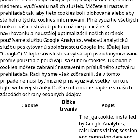
riadnemu využívaniu našich služieb. Môžete si nastaviť
prehliadač tak, aby tieto cookies boli blokované alebo aby
ste boli o týchto cookies informovaní. Plné využitie všetkých
funkcií našich služieb potom už nie je možné. K
navrhovaniu a neustálej optimalizácii našich stránok
používame službu Google Analytics, webovú analytickú
službu poskytovanú spoločnosťou Google Inc. (Ďalej len
"Google"). V tejto súvislosti sa vytvárajú pseudonymizované
profily použitia a používajú sa súbory cookies. Ukladanie
cookies môžete zabrániť nastavením príslušného softvéru
prehliadača. Radi by sme však zdôraznili, že v tomto
prípade nemusí byť možné plne využívať všetky funkcie
tejto webovej stránky. Ďalšie informácie nájdete v našich
zásadách ochrany osobných údajov.
Dĺžka
Cookie
Popis
trvania
The _ga cookie, installed
by Google Analytics,
calculates visitor, session
and campaign data and