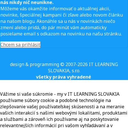
nás nikdy nič neunikne.
Môžeme vás okamžite informovať o aktuálnej akcii,
novinke, špeciálnej kampani či zľave alebo novom článku
na našom blogu. Akonáhle sa u nás v novinkách niečo
zmení alebo pridá, do pár minút vám automaticky
posielame email s odkazom na novinku na našu stránku.
Chcem sa prihlásiť
design & programming © 2007-2026 IT LEARNING
SLOVAKIA, s.r.o.
všetky práva vyhradené
Vážime si vaše súkromie - my v IT LEARNING SLOVAKIA
používame súbory cookie a podobné technológie na
zlepšovanie vašej používateľskej skúsenosti a na meranie
vašich interakcií s našimi webovými lokalitami, produktami
a službami a zároveň ich používame aj na poskytovanie
relevantnejších informácií pri vašom vyhľadávaní a v