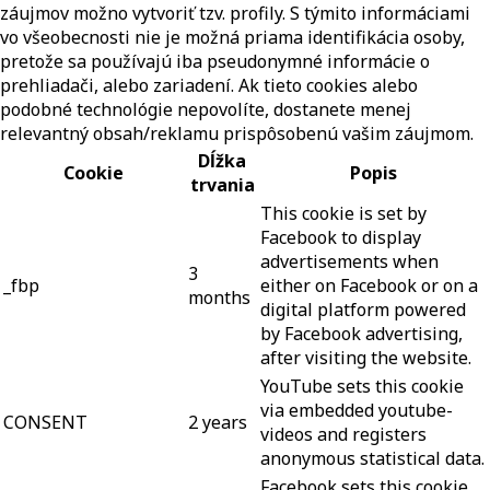
záujmov možno vytvoriť tzv. profily. S týmito informáciami
vo všeobecnosti nie je možná priama identifikácia osoby,
pretože sa používajú iba pseudonymné informácie o
prehliadači, alebo zariadení. Ak tieto cookies alebo
podobné technológie nepovolíte, dostanete menej
relevantný obsah/reklamu prispôsobenú vašim záujmom.
Dĺžka
Cookie
Popis
trvania
This cookie is set by
Facebook to display
advertisements when
3
_fbp
either on Facebook or on a
months
digital platform powered
by Facebook advertising,
after visiting the website.
YouTube sets this cookie
via embedded youtube-
CONSENT
2 years
videos and registers
anonymous statistical data.
Facebook sets this cookie