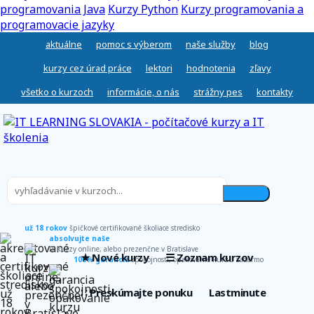
programovania Java
Kurzy Python
Kurzy programovania a
programovacie jazyky
aktuálne
pomoc s výberom
naše služby
blog
kurzy cez úrad práce
lektori
hodnotenia
zľavy
všetko o kurzoch
informácie, o nás
strážny pes
kontakty
už 18 rokov
špičkové certifikované školiace stredisko
absolvujte naše
IT kurzy online, alebo prezenčne v Bratislave
★ Nové kurzy
☰ Zoznam kurzov
100% garancia
spokojnosti, opakovanie kurzu zadarmo
∷ Preskúmajte ponuku
Lastminute