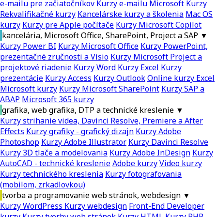
e-mailu pre začiatočníkov
Kurzy e-mailu
Microsoft Kurzy
Rekvalifikačné kurzy
Kancelárske kurzy a školenia
Mac OS
kurzy
Kurzy pre Apple počítače
Kurzy Microsoft Copilot
kancelária, Microsoft Office, SharePoint, Project a SAP
▼
Kurzy Power BI
Kurzy Microsoft Office
Kurzy PowerPoint,
prezentačné zručnosti a Visio
Kurzy Microsoft Project a
projektové riadenie
Kurzy Word
Kurzy Excel
Kurzy
prezentácie
Kurzy Access
Kurzy Outlook
Online kurzy Excel
Microsoft kurzy
Kurzy Microsoft SharePoint
Kurzy SAP a
ABAP
Microsoft 365 kurzy
grafika, web grafika, DTP a technické kreslenie
▼
Kurzy strihanie videa, Davinci Resolve, Premiere a After
Effects
Kurzy grafiky - grafický dizajn
Kurzy Adobe
Photoshop
Kurzy Adobe Illustrator
Kurzy Davinci Resolve
Kurzy 3D tlače a modelovania
Kurzy Adobe InDesign
Kurzy
AutoCAD - technické kreslenie
Adobe kurzy
Video kurzy
Kurzy technického kreslenia
Kurzy fotografovania
(mobilom, zrkadlovkou)
tvorba a programovanie web stránok, webdesign
▼
Kurzy WordPress
Kurzy webdesign
Front-End Developer
kurzy
Kurzy tvorby web stránok
Kurzy HTML
Kurzy PHP