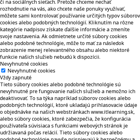
či na sociálnych sieťach. Pretože chceme nechať
rozhodnutie na vás, ako chcete naše ponuky využívať,
môžete sami kontrolovať používanie určitých typov súborov
cookies alebo podobných technológií. Kliknutím na rôzne
kategórie nadpisov získate ďalšie informácie a zmeníte
svoje nastavenia. Ak odmietnete určité súbory cookies
alebo podobné technológie, môže to mať za následok
zobrazenie menej relevantného obsahu alebo niektoré
funkcie našich služieb nebudú k dispozícii.
Nevyhnutné cookies
Nevyhnutné cookies
Vždy zapnuté
Tieto súbory cookies alebo podobné technológie sú
nevyhnutné pre fungovanie našich služieb a nemožno ich
deaktivovať. To sa týka napríklad súborov cookies alebo
podobných technológií, ktoré ukladajú prihlasovacie údaje
o objednávke na našich webstránkach www.itlearning.sk,
alebo súbory cookies, ktoré zabezpečia, že konfigurácia
používateľa súvisiaca s funkciami webových stránok je
udržiavaná počas relácií. Tieto súbory cookies alebo
podobné technológie navyše prispievajú k bezpečnému a