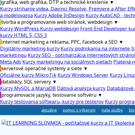
grafika, web grafika, DTP a technické kreslenie
▼
Kurzy strihanie videa, Davinci Resolve, Premiere a After Eff
a modelovania
Kurzy Adobe InDesign
Kurzy AutoCAD - tech
tvorba a programovanie web stránok, webdesign
▼
Kurzy WordPress
Kurzy webdesign
Front-End Developer ku
kurzy HTML 5, CSS 3
internet marketing a reklama, PPC, Facebook a SEO
▼
Digitálny marketing kurzy
Kurzy podnikania na internete
I
marketingu
Kurzy SEO - optimalizácia internetových stráno
Meta Ads
Kurzy marketingu na sociálnych sieťach
Platená r
serverové operačné systémy a siete
▼
Oficiálne kurzy MikroTik
Kurzy Windows Server
Kurzy Linu
databázy, SQL servery
▼
Kurzy MySQL a MariaDB
Dátová analýza kurzy
Databázové 
programovacie jazyky, testovanie softvéru
▼
Kurzy testovania softwaru, kurzy pre testerov
Kurzy progra
aktuálne
pomoc s výberom
naše služby
blo