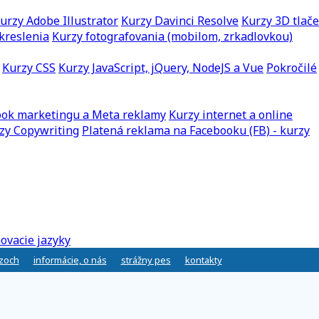
urzy Adobe Illustrator
Kurzy Davinci Resolve
Kurzy 3D tlače
kreslenia
Kurzy fotografovania (mobilom, zrkadlovkou)
Kurzy CSS
Kurzy JavaScript, jQuery, NodeJS a Vue
Pokročilé
ook marketingu a Meta reklamy
Kurzy internet a online
zy Copywriting
Platená reklama na Facebooku (FB) - kurzy
ovacie jazyky
rzoch
informácie, o nás
strážny pes
kontakty