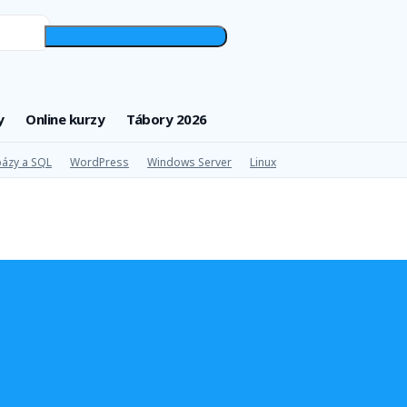
y
Online kurzy
Tábory 2026
ázy a SQL
WordPress
Windows Server
Linux