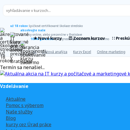
už 18 rokov
špičkové certifikované školiace stredisko
absolvujte naše
IT kurzy online, alebo prezenčne v Bratislave
★ Nové kurzy
☰ Zoznam kurzov
∷ Presk
100% garancia
spokojnosti, opakovanie kurzu zadarmo
AI
Dátová analýza
Kurzy Excel
Online marketing
Termín sa nenašiel...
Vzdelávanie
Aktuálne
Pomoc s výberom
Naše služby
Blog
kurzy cez Úrad práce