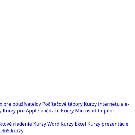
x pre používateľov
Počítačové tábory
Kurzy internetu a e-
y
Kurzy pre Apple počítače
Kurzy Microsoft Copilot
ktové riadenie
Kurzy Word
Kurzy Excel
Kurzy prezentácie
 365 kurzy