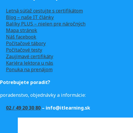
Letná súťaž cestujte s certifikátom
Blog – naše IT články
Balíky PLUS – nielen pre náročných
Mapa stránok
Náš facebook
Počítačové tábory
Počítačové testy
Zaujímavé certifikáty
Kariéra lektora u nás
Ponuka na prenájom
Potrebujete poradiť?
poradenstvo, objednávky a informácie:
02 / 49 20 30 80
– info@itlearning.sk