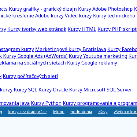
ects
Kurzy grafiky - grafický dizajn
Kurzy Adobe Photoshop
K
nické kreslenie
Adobe kurzy
Video kurzy
Kurzy technického 
rzy
Kurzy tvorby web stránok
Kurzy HTML
Kurzy PHP skript
nstagram kurzy
Marketingové kurzy Bratislava
Kurzy Faceb
k
Kurzy Google Ads (AdWords)
Kurzy Youtube marketing
Kur
eklama na sociálnych sieťach
Kurzy Google reklamy
x
Kurzy počítačových sietí
kurzy
Kurzy SQL
Kurzy Oracle
Kurzy Microsoft SQL Server
movania Java
Kurzy Python
Kurzy programovania a program
g
kurzy cez úrad práce
lektori
hodnotenia
zľavy
všetko o ku