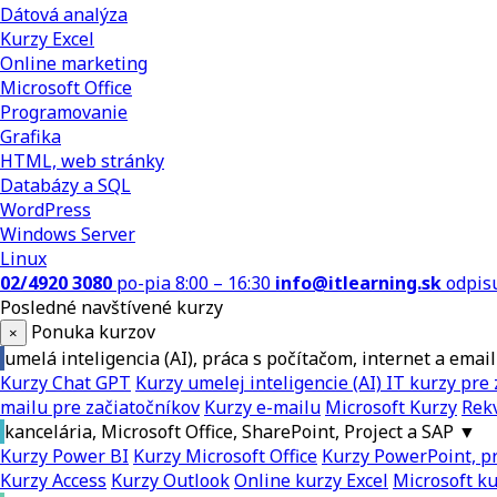
Dátová analýza
Kurzy Excel
Online marketing
Microsoft Office
Programovanie
Grafika
HTML, web stránky
Databázy a SQL
WordPress
Windows Server
Linux
02/4920 3080
po-pia 8:00 – 16:30
info@itlearning.sk
odpis
Posledné navštívené kurzy
Ponuka kurzov
×
umelá inteligencia (AI), práca s počítačom, internet a email
Kurzy Chat GPT
Kurzy umelej inteligencie (AI)
IT kurzy pre 
mailu pre začiatočníkov
Kurzy e-mailu
Microsoft Kurzy
Rekv
kancelária, Microsoft Office, SharePoint, Project a SAP
▼
Kurzy Power BI
Kurzy Microsoft Office
Kurzy PowerPoint, pr
Kurzy Access
Kurzy Outlook
Online kurzy Excel
Microsoft k