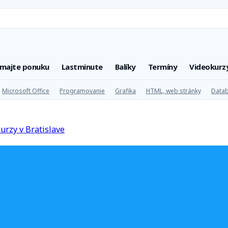
úmajte ponuku
Lastminute
Balíky
Termíny
Videokurz
Microsoft Office
Programovanie
Grafika
HTML, web stránky
Datab