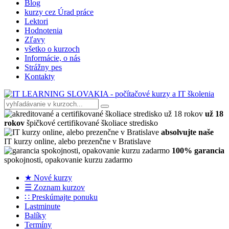
Blog
kurzy cez Úrad práce
Lektori
Hodnotenia
Zľavy
všetko o kurzoch
Informácie, o nás
Strážny pes
Kontakty
už 18
rokov
špičkové certifikované školiace stredisko
absolvujte naše
IT kurzy online, alebo prezenčne v Bratislave
100% garancia
spokojnosti, opakovanie kurzu zadarmo
★ Nové kurzy
☰ Zoznam kurzov
∷ Preskúmajte ponuku
Lastminute
Balíky
Termíny