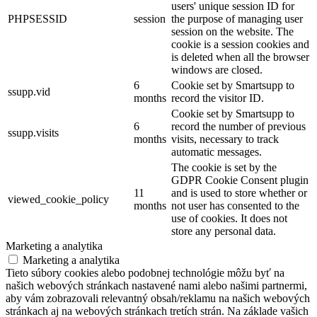
users' unique session ID for
PHPSESSID
session
the purpose of managing user
session on the website. The
cookie is a session cookies and
is deleted when all the browser
windows are closed.
6
Cookie set by Smartsupp to
ssupp.vid
months
record the visitor ID.
Cookie set by Smartsupp to
6
record the number of previous
ssupp.visits
months
visits, necessary to track
automatic messages.
The cookie is set by the
GDPR Cookie Consent plugin
11
and is used to store whether or
viewed_cookie_policy
months
not user has consented to the
use of cookies. It does not
store any personal data.
Marketing a analytika
Marketing a analytika
Tieto súbory cookies alebo podobnej technológie môžu byť na
našich webových stránkach nastavené nami alebo našimi partnermi,
aby vám zobrazovali relevantný obsah/reklamu na našich webových
stránkach aj na webových stránkach tretích strán. Na základe vašich