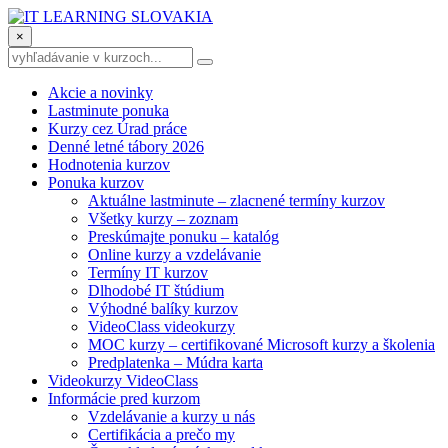
×
Akcie a novinky
Lastminute ponuka
Kurzy cez Úrad práce
Denné letné tábory 2026
Hodnotenia kurzov
Ponuka kurzov
Aktuálne lastminute – zlacnené termíny kurzov
Všetky kurzy – zoznam
Preskúmajte ponuku – katalóg
Online kurzy a vzdelávanie
Termíny IT kurzov
Dlhodobé IT štúdium
Výhodné balíky kurzov
VideoClass videokurzy
MOC kurzy – certifikované Microsoft kurzy a školenia
Predplatenka – Múdra karta
Videokurzy VideoClass
Informácie pred kurzom
Vzdelávanie a kurzy u nás
Certifikácia a prečo my