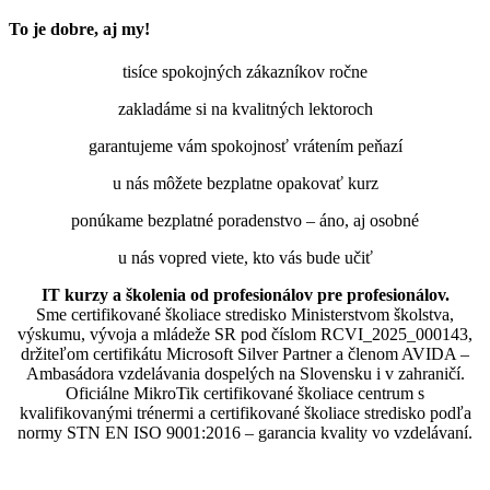
To je dobre, aj my!
tisíce spokojných zákazníkov ročne
zakladáme si na kvalitných lektoroch
garantujeme vám spokojnosť vrátením peňazí
u nás môžete bezplatne opakovať kurz
ponúkame bezplatné poradenstvo – áno, aj osobné
u nás vopred viete, kto vás bude učiť
IT kurzy a školenia od profesionálov pre profesionálov.
Sme certifikované školiace stredisko Ministerstvom školstva,
výskumu, vývoja a mládeže SR pod číslom RCVI_2025_000143,
držiteľom certifikátu Microsoft Silver Partner a členom AVIDA –
Ambasádora vzdelávania dospelých na Slovensku i v zahraničí.​​​​​​​​​​​​​​​​
Oficiálne MikroTik certifikované školiace centrum s
kvalifikovanými trénermi ​​​​​​​​​​a certifikované školiace stredisko podľa
normy STN EN ISO 9001:2016 – garancia kvality vo vzdelávaní.