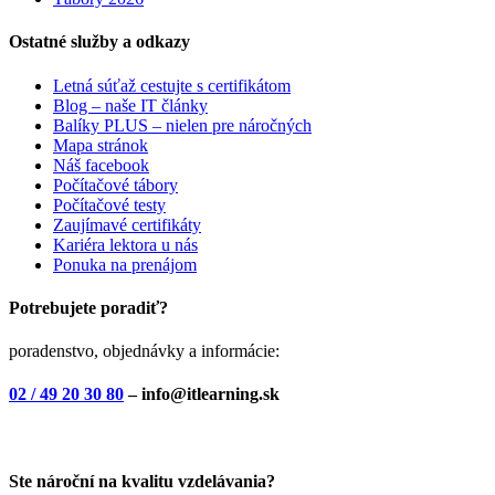
Ostatné služby a odkazy
Letná súťaž cestujte s certifikátom
Blog – naše IT články
Balíky PLUS – nielen pre náročných
Mapa stránok
Náš facebook
Počítačové tábory
Počítačové testy
Zaujímavé certifikáty
Kariéra lektora u nás
Ponuka na prenájom
Potrebujete poradiť?
poradenstvo, objednávky a informácie:
02 / 49 20 30 80
– info@itlearning.sk
Ste nároční na kvalitu vzdelávania?