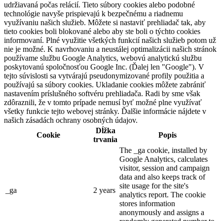
udržiavaná počas relácií. Tieto súbory cookies alebo podobné
technológie navyše prispievajú k bezpečnému a riadnemu
využívaniu našich služieb. Môžete si nastaviť prehliadač tak, aby
tieto cookies boli blokované alebo aby ste boli o týchto cookies
informovaní. Plné využitie všetkých funkcií našich služieb potom už
nie je možné. K navrhovaniu a neustálej optimalizácii našich stránok
používame službu Google Analytics, webovú analytickú službu
poskytovanú spoločnosťou Google Inc. (Ďalej len "Google"). V
tejto súvislosti sa vytvárajú pseudonymizované profily použitia a
používajú sa súbory cookies. Ukladanie cookies môžete zabrániť
nastavením príslušného softvéru prehliadača. Radi by sme však
zdôraznili, že v tomto prípade nemusí byť možné plne využívať
všetky funkcie tejto webovej stránky. Ďalšie informácie nájdete v
našich zásadách ochrany osobných údajov.
Dĺžka
Cookie
Popis
trvania
The _ga cookie, installed by
Google Analytics, calculates
visitor, session and campaign
data and also keeps track of
site usage for the site's
_ga
2 years
analytics report. The cookie
stores information
anonymously and assigns a