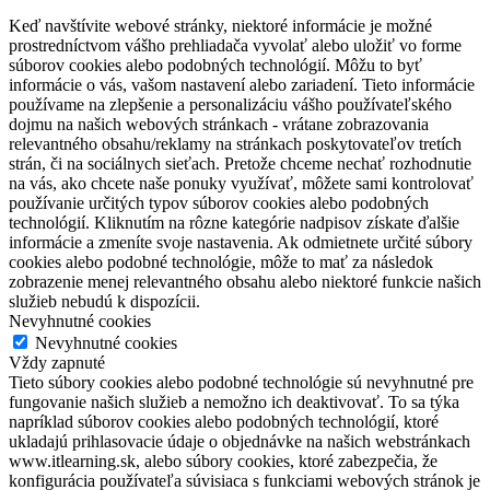
Keď navštívite webové stránky, niektoré informácie je možné
prostredníctvom vášho prehliadača vyvolať alebo uložiť vo forme
súborov cookies alebo podobných technológií. Môžu to byť
informácie o vás, vašom nastavení alebo zariadení. Tieto informácie
používame na zlepšenie a personalizáciu vášho používateľského
dojmu na našich webových stránkach - vrátane zobrazovania
relevantného obsahu/reklamy na stránkach poskytovateľov tretích
strán, či na sociálnych sieťach. Pretože chceme nechať rozhodnutie
na vás, ako chcete naše ponuky využívať, môžete sami kontrolovať
používanie určitých typov súborov cookies alebo podobných
technológií. Kliknutím na rôzne kategórie nadpisov získate ďalšie
informácie a zmeníte svoje nastavenia. Ak odmietnete určité súbory
cookies alebo podobné technológie, môže to mať za následok
zobrazenie menej relevantného obsahu alebo niektoré funkcie našich
služieb nebudú k dispozícii.
Nevyhnutné cookies
Nevyhnutné cookies
Vždy zapnuté
Tieto súbory cookies alebo podobné technológie sú nevyhnutné pre
fungovanie našich služieb a nemožno ich deaktivovať. To sa týka
napríklad súborov cookies alebo podobných technológií, ktoré
ukladajú prihlasovacie údaje o objednávke na našich webstránkach
www.itlearning.sk, alebo súbory cookies, ktoré zabezpečia, že
konfigurácia používateľa súvisiaca s funkciami webových stránok je