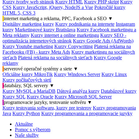
Kurzy tvorby web stránok
Kurzy HTML
Kurzy PHP skript
Kurzy
CSS
Kurzy JavaScript, jQuery, NodeJS a Vue
Pokročilé kurzy
HTML 5, CSS 3
internet marketing a reklama, PPC, Facebook a SEO
▼
Digitálny marketing kurzy
Kurzy podnikania na internete
Instagram
kurzy
Marketingové kurzy Bratislava
Kurzy Facebook marketingu a
Meta reklamy
Kurzy internet a online marketingu
Kurzy SEO -
optimalizácia internetových stránok
Kurzy Google Ads (AdWords)
Kurzy Youtube marketing
Kurzy Copywriting
Platená reklama na
Facebooku (FB) - kurzy Meta Ads
Kurzy marketingu na sociálnych
sieťach
Platená reklama na sociálnych sieťach
Kurzy Google
reklamy
serverové operačné systémy a siete
▼
Oficiálne kurzy MikroTik
Kurzy Windows Server
Kurzy Linux
Kurzy počítačových sietí
databázy, SQL servery
▼
Kurzy MySQL a MariaDB
Dátová analýza kurzy
Databázové kurzy
Kurzy SQL
Kurzy Oracle
Kurzy Microsoft SQL Server
programovacie jazyky, testovanie softvéru
▼
Kurzy testovania softwaru, kurzy pre testerov
Kurzy programovania
Java
Kurzy Python
Kurzy programovania a programovacie jazyky
Aktuálne
Pomoc s výberom
Naše služby