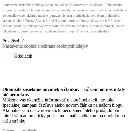
Používame štatistiky a súbory cookie pre váš lepší používateľský zážitok. Prehliadaním
stránok súhlasíte s ich používaním. Ak si neželáte po návšteve našich web stránok dostávať
personalizované reklamy, môžete vymazať históriu prehliadania vo vašom prehliadači
vrátane cookie súborov. Viac informácií o tom, ktoré cookies používame a informácie o
ochrane osobných údajov nájdete v časti „Nastavenie cookie a ochrana osobných údajov“.
Ukladanie súborov cookie si môžete nastaviť či vypnúť vo vašom prehliadači.
Prispôsobiť
Nastavenie cookie a ochrana osobných údajov
Okamžité zasielanie noviniek a článkov – u
ž vám od nás nikdy
nič neunikne.
Môžeme vás okamžite informovať o aktuálnej akcii, novinke,
špeciálnej kampani či zľave alebo novom článku na našom blogu.
Akonáhle sa u nás v novinkách niečo zmení alebo pridá, do pár
minút vám automaticky posielame email s odkazom na novinku na
našu stránku.
Chcem sa prihlásiť