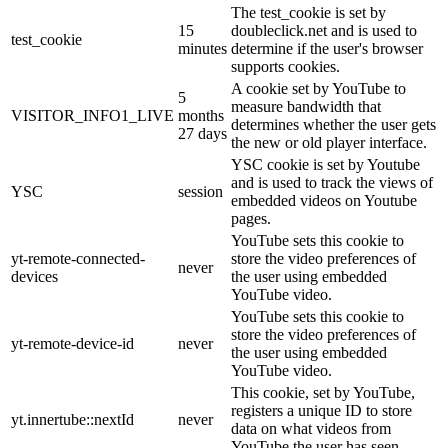
The test_cookie is set by
15
doubleclick.net and is used to
test_cookie
minutes
determine if the user's browser
supports cookies.
A cookie set by YouTube to
5
measure bandwidth that
VISITOR_INFO1_LIVE
months
determines whether the user gets
27 days
the new or old player interface.
YSC cookie is set by Youtube
and is used to track the views of
YSC
session
embedded videos on Youtube
pages.
YouTube sets this cookie to
yt-remote-connected-
store the video preferences of
never
devices
the user using embedded
YouTube video.
YouTube sets this cookie to
store the video preferences of
yt-remote-device-id
never
the user using embedded
YouTube video.
This cookie, set by YouTube,
registers a unique ID to store
yt.innertube::nextId
never
data on what videos from
YouTube the user has seen.