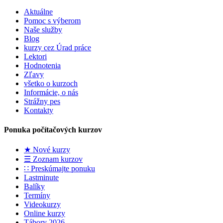
Aktuálne
Pomoc s výberom
Naše služby
Blog
kurzy cez Úrad práce
Lektori
Hodnotenia
Zľavy
všetko o kurzoch
Informácie, o nás
Strážny pes
Kontakty
Ponuka počítačových kurzov
★ Nové kurzy
☰ Zoznam kurzov
∷ Preskúmajte ponuku
Lastminute
Balíky
Termíny
Videokurzy
Online kurzy
Tábory 2026