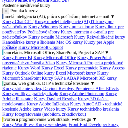
rýchlo
Pomoc s výberom
kurzu 24/7
Posledné navštívené kurzy
Ponuka kurzov
×
umelá inteligencia (AI), práca s počítačom, internet a email
▼
Kurzy Chat GPT
Kurzy umelej inteligencie (AI)
IT kurzy pre
začiatočníkov
Kurzy Windows
Kurzy pre seniorov
Kurzy linux pre
používateľov
Počítačové tábory
Kurzy internetu a e-mailu pre
začiatočníkov
Kurzy e-mailu
Microsoft Kurzy
Rekvalifikačné kurzy
Kancelárske kurzy a školenia
Mac OS kurzy
Kurzy pre Apple
počítače
Kurzy Microsoft Copilot
kancelária, Microsoft Office, SharePoint, Project a SAP
▼
Kurzy Power BI
Kurzy Microsoft Office
Kurzy PowerPoint,
prezentačné zručnosti a Visio
Kurzy Microsoft Project a projektové
riadenie
Kurzy Word
Kurzy Excel
Kurzy prezentácie
Kurzy Access
Kurzy Outlook
Online kurzy Excel
Microsoft kurzy
Kurzy
Microsoft SharePoint
Kurzy SAP a ABAP
Microsoft 365 kurzy
grafika, web grafika, DTP a technické kreslenie
▼
Kurzy strihanie videa, Davinci Resolve, Premiere a After Effects
Kurzy grafiky - grafický dizajn
Kurzy Adobe Photoshop
Kurzy
Adobe Illustrator
Kurzy Davinci Resolve
Kurzy 3D tlače a
modelovania
Kurzy Adobe InDesign
Kurzy AutoCAD - technické
kreslenie
Adobe kurzy
Video kurzy
Kurzy technického kreslenia
Kurzy fotografovania (mobilom, zrkadlovkou)
tvorba a programovanie web stránok, webdesign
▼
Kurzy WordPress
Kurzy webdesign
Front-End Developer kurzy