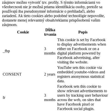
záujmov možno vytvoriť tzv. profily. S týmito informáciami vo
všeobecnosti nie je možná priama identifikácia osoby, pretože sa
používajú iba pseudonymné informácie o prehliadači, alebo
zariadení. Ak tieto cookies alebo podobné technológie nepovolíte,
dostanete menej relevantný obsah/reklamu prispôsobenú vašim
záujmom.
Dĺžka
Cookie
Popis
trvania
This cookie is set by Facebook
to display advertisements when
3
either on Facebook or on a
_fbp
months
digital platform powered by
Facebook advertising, after
visiting the website.
YouTube sets this cookie via
embedded youtube-videos and
CONSENT
2 years
registers anonymous statistical
data.
Facebook sets this cookie to
show relevant advertisements to
3
users by tracking user behaviour
fr
months
across the web, on sites that
have Facebook pixel or
Facebook social plugin.