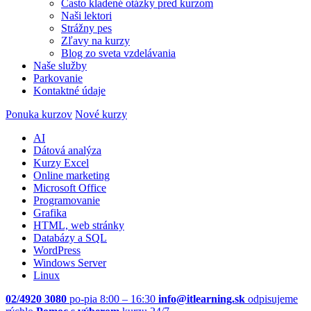
Často kladené otázky pred kurzom
Naši lektori
Strážny pes
Zľavy na kurzy
Blog zo sveta vzdelávania
Naše služby
Parkovanie
Kontaktné údaje
Ponuka kurzov
Nové kurzy
AI
Dátová analýza
Kurzy Excel
Online marketing
Microsoft Office
Programovanie
Grafika
HTML, web stránky
Databázy a SQL
WordPress
Windows Server
Linux
02/4920 3080
po-pia 8:00 – 16:30
info@itlearning.sk
odpisujeme