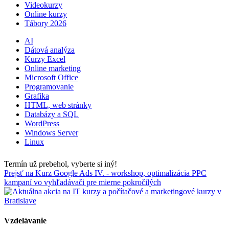
Videokurzy
Online kurzy
Tábory 2026
AI
Dátová analýza
Kurzy Excel
Online marketing
Microsoft Office
Programovanie
Grafika
HTML, web stránky
Databázy a SQL
WordPress
Windows Server
Linux
Termín už prebehol, vyberte si iný!
Prejsť na Kurz Google Ads IV. - workshop, optimalizácia PPC
kampaní vo vyhľadávači pre mierne pokročilých
Vzdelávanie