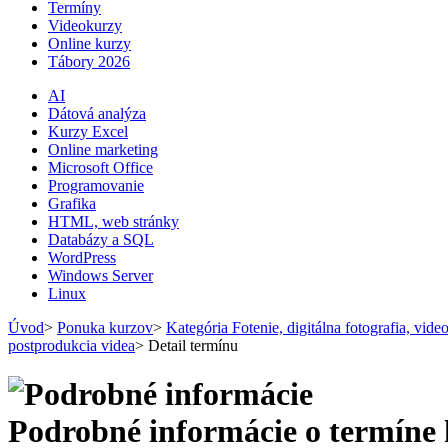
Termíny
Videokurzy
Online kurzy
Tábory 2026
AI
Dátová analýza
Kurzy Excel
Online marketing
Microsoft Office
Programovanie
Grafika
HTML, web stránky
Databázy a SQL
WordPress
Windows Server
Linux
Úvod
>
Ponuka kurzov
>
Kategória Fotenie, digitálna fotografia, vid
postprodukcia videa
>
Detail termínu
Podrobné informácie o termíne