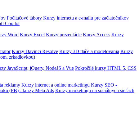
ľov
Počítačové tábory
Kurzy internetu a e-mailu pre začiatočníkov
ft Copilot
rzy Word
Kurzy Excel
Kurzy prezentácie
Kurzy Access
Kurzy
trator
Kurzy Davinci Resolve
Kurzy 3D tlače a modelovania
Kurzy
lom, zrkadlovkou)
zy JavaScript, jQuery, NodeJS a Vue
Pokročilé kurzy HTML 5, CSS
ta reklamy
Kurzy internet a online marketingu
Kurzy SEO -
ooku (FB) - kurzy Meta Ads
Kurzy marketingu na sociálnych sieťach