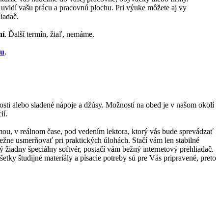
ež uvidí vašu prácu a pracovnú plochu. Pri výuke môžete aj vy
iadač.
ní
. Ďalší termín, žiaľ, nemáme.
zu
.
kosti alebo sladené nápoje a džúsy. Možností na obed je v našom okolí
ií.
ormou, v reálnom čase, pod vedením lektora, ktorý vás bude sprevádzať
bežne usmerňovať pri praktických úlohách. Stačí vám len stabilné
ný žiadny špeciálny softvér, postačí vám bežný internetový prehliadač.
tky študijné materiály a písacie potreby sú pre Vás pripravené, preto