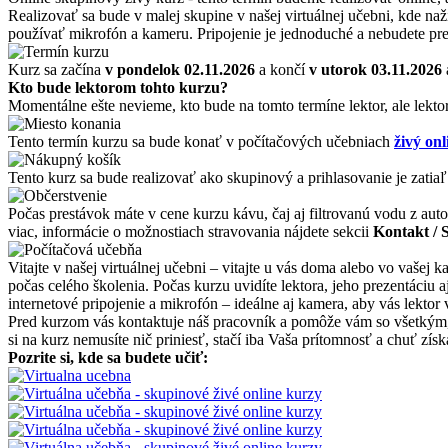
Realizovať sa bude v malej skupine v našej virtuálnej učebni, kde naž
používať mikrofón a kameru. Pripojenie je jednoduché a nebudete pre
Kurz sa začína
v pondelok 02.11.2026
a končí
v utorok 03.11.2026
Kto bude lektorom tohto kurzu?
Momentálne ešte nevieme, kto bude na tomto termíne lektor, ale lekto
Tento termín kurzu sa bude konať v počítačových učebniach
živý onl
Tento kurz sa bude realizovať ako skupinový a prihlasovanie je zatiaľ
Počas prestávok máte v cene kurzu kávu, čaj aj filtrovanú vodu z auto
viac, informácie o možnostiach stravovania nájdete sekcii
Kontakt / 
Vitajte v našej virtuálnej učebni – vitajte u vás doma alebo vo vašej
počas celého školenia. Počas kurzu uvidíte lektora, jeho prezentáciu
internetové pripojenie a mikrofón – ideálne aj kamera, aby vás lektor 
Pred kurzom vás kontaktuje náš pracovník a pomôže vám so všetkým, čo
si na kurz nemusíte nič priniesť, stačí iba Vaša prítomnosť a chuť zí
Pozrite si, kde sa budete učiť: