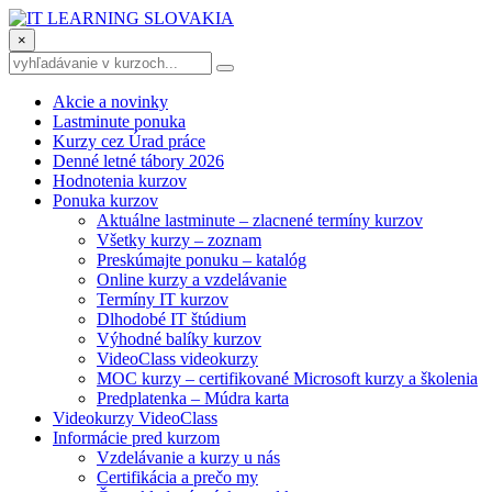
×
Akcie a novinky
Lastminute ponuka
Kurzy cez Úrad práce
Denné letné tábory 2026
Hodnotenia kurzov
Ponuka kurzov
Aktuálne lastminute – zlacnené termíny kurzov
Všetky kurzy – zoznam
Preskúmajte ponuku – katalóg
Online kurzy a vzdelávanie
Termíny IT kurzov
Dlhodobé IT štúdium
Výhodné balíky kurzov
VideoClass videokurzy
MOC kurzy – certifikované Microsoft kurzy a školenia
Predplatenka – Múdra karta
Videokurzy VideoClass
Informácie pred kurzom
Vzdelávanie a kurzy u nás
Certifikácia a prečo my