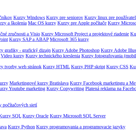
očníkov
Kurzy Windows
Kurzy pre seniorov
Kurzy linux pre používate
rzy a školenia
Mac OS kurzy
Kurzy pre Apple počítače
Kurzy Microso
čné zručnosti a Visio
Kurzy Microsoft Project a projektové riadenie
Ku
oint
Kurzy SAP a ABAP
Microsoft 365 kurzy
y grafiky - grafický dizajn
Kurzy Adobe Photoshop
Kurzy Adobe Illus
Video kurzy
Kurzy technického kreslenia
Kurzy fotografovania (mobi
y tvorby web stránok
Kurzy HTML
Kurzy PHP skript
Kurzy CSS
Kur
urzy
Marketingové kurzy Bratislava
Kurzy Facebook marketingu a Me
urzy Youtube marketing
Kurzy Copywriting
Platená reklama na Faceb
 počítačových sietí
Kurzy SQL
Kurzy Oracle
Kurzy Microsoft SQL Server
Java
Kurzy Python
Kurzy programovania a programovacie jazyky