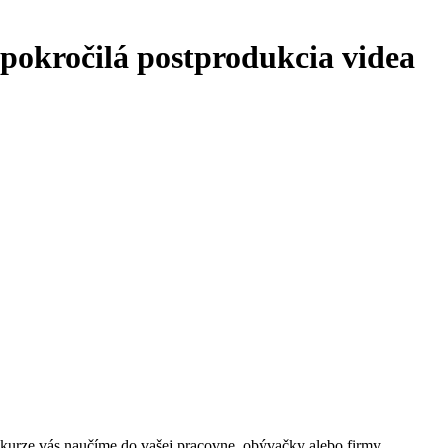
a pokročilá postprodukcia videa
 kurze vás naučíme do vašej pracovne, obývačky alebo firmy.