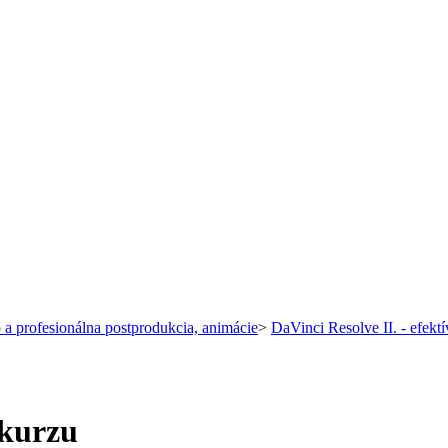
eo a profesionálna postprodukcia, animácie
>
DaVinci Resolve II. - efektí
 kurzu