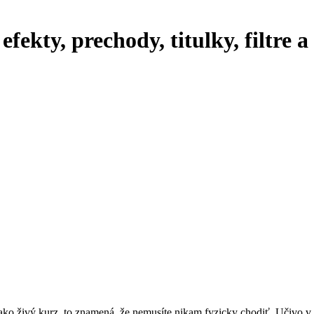
fekty, prechody, titulky, filtre 
 ako živý kurz, to znamená, že nemusíte nikam fyzicky chodiť. Učivo v