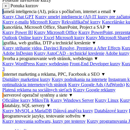
Posledné navštívené kurzy
Ponuka kurzov
×
umelá inteligencia (AI), práca s počítačom, internet a email
▼
Kurzy Chat GPT
Kurzy umelej inteligencie (AI)
IT kurzy pre začiat
Kurzy e-mailu
Microsoft Kurzy
Rekvalifikačné kurzy
Kancelárske ku
kancelária, Microsoft Office, SharePoint, Project a SAP
▼
Kurzy Power BI
Kurzy Microsoft Office
Kurzy PowerPoint, prezenta
Outlook
Online kurzy Excel
Microsoft kurzy
Kurzy Microsoft ShareP
grafika, web grafika, DTP a technické kreslenie
▼
Kurzy strihanie videa, Davinci Resolve, Premiere a After Effects
Kurz
Adobe InDesign
Kurzy AutoCAD - technické kreslenie
Adobe kurzy
tvorba a programovanie web stránok, webdesign
▼
Kurzy WordPress
Kurzy webdesign
Front-End Developer kurzy
Kurz
3
internet marketing a reklama, PPC, Facebook a SEO
▼
Digitálny marketing kurzy
Kurzy podnikania na internete
Instagram k
optimalizácia internetových stránok
Kurzy Google Ads (AdWords)
K
Platená reklama na sociálnych sieťach
Kurzy Google reklamy
serverové operačné systémy a siete
▼
Oficiálne kurzy MikroTik
Kurzy Windows Server
Kurzy Linux
Kurzy
databázy, SQL servery
▼
Kurzy MySQL a MariaDB
Dátová analýza kurzy
Databázové kurzy
programovacie jazyky, testovanie softvéru
▼
Kurzy testovania softwaru, kurzy pre testerov
Kurzy programovania 