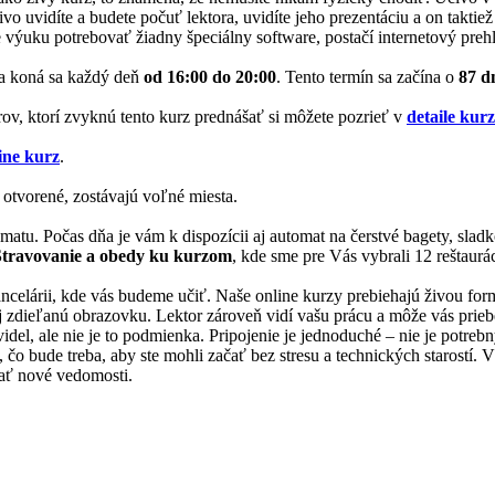
ivo uvidíte a budete počuť lektora, uvidíte jeho prezentáciu a on takti
 výuku potrebovať žiadny špeciálny software, postačí internetový prehl
a koná sa každý deň
od 16:00 do 20:00
. Tento termín sa začína o
87 d
rov, ktorí zvyknú tento kurz prednášať si môžete pozrieť v
detaile kur
ine kurz
.
 otvorené, zostávajú voľné miesta.
matu. Počas dňa je vám k dispozícii aj automat na čerstvé bagety, slad
Stravovanie a obedy ku kurzom
, kde sme pre Vás vybrali 12 reštaurác
 kancelárii, kde vás budeme učiť. Naše online kurzy prebiehajú živou f
 aj zdieľanú obrazovku. Lektor zároveň vidí vašu prácu a môže vás prie
videl, ale nie je to podmienka. Pripojenie je jednoduché – nie je potreb
 bude treba, aby ste mohli začať bez stresu a technických starostí. Vše
skať nové vedomosti.