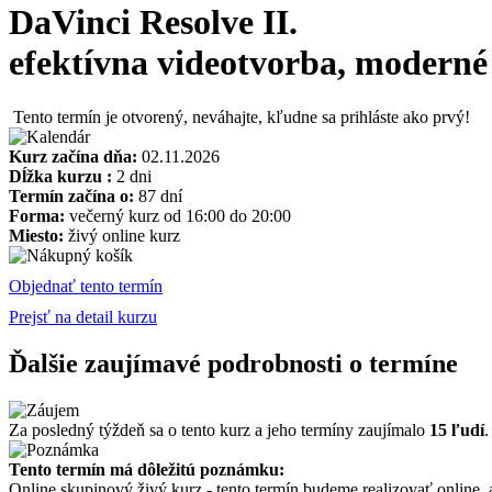
DaVinci Resolve II.
efektívna videotvorba, moderné e
Tento termín je otvorený, neváhajte, kľudne sa prihláste ako prvý!
Kurz začína dňa:
02.11.2026
Dĺžka kurzu :
2 dni
Termín začína o:
87 dní
Forma:
večerný kurz od 16:00 do 20:00
Miesto:
živý online kurz
Objednať tento termín
Prejsť na detail kurzu
Ďalšie zaujímavé podrobnosti o termíne
Za posledný týždeň sa o tento kurz a jeho termíny zaujímalo
15 ľudí
.
Tento termín má dôležitú poznámku:
Online skupinový živý kurz - tento termín budeme realizovať online,