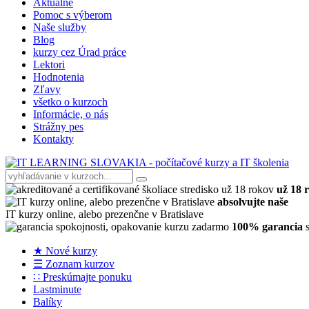
Aktuálne
Pomoc s výberom
Naše služby
Blog
kurzy cez Úrad práce
Lektori
Hodnotenia
Zľavy
všetko o kurzoch
Informácie, o nás
Strážny pes
Kontakty
už 18 
absolvujte naše
IT kurzy online, alebo prezenčne v Bratislave
100% garancia
s
★ Nové kurzy
☰ Zoznam kurzov
∷ Preskúmajte ponuku
Lastminute
Balíky