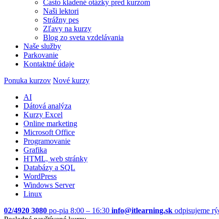
Často kladené otázky pred kurzom
Naši lektori
Strážny pes
Zľavy na kurzy
Blog zo sveta vzdelávania
Naše služby
Parkovanie
Kontaktné údaje
Ponuka kurzov
Nové kurzy
AI
Dátová analýza
Kurzy Excel
Online marketing
Microsoft Office
Programovanie
Grafika
HTML, web stránky
Databázy a SQL
WordPress
Windows Server
Linux
02/4920 3080
po-pia 8:00 – 16:30
info@itlearning.sk
odpisujeme rý