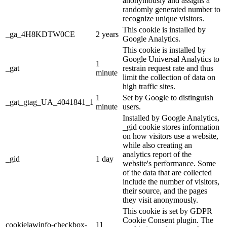
anonymously and assigns a
randomly generated number to
recognize unique visitors.
This cookie is installed by
_ga_4H8KDTW0CE
2 years
Google Analytics.
This cookie is installed by
Google Universal Analytics to
1
_gat
restrain request rate and thus
minute
limit the collection of data on
high traffic sites.
1
Set by Google to distinguish
_gat_gtag_UA_4041841_1
minute
users.
Installed by Google Analytics,
_gid cookie stores information
on how visitors use a website,
while also creating an
analytics report of the
_gid
1 day
website's performance. Some
of the data that are collected
include the number of visitors,
their source, and the pages
they visit anonymously.
This cookie is set by GDPR
Cookie Consent plugin. The
cookielawinfo-checkbox-
11