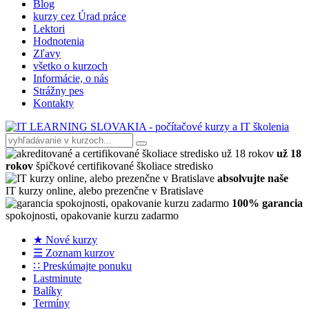
Blog
kurzy cez Úrad práce
Lektori
Hodnotenia
Zľavy
všetko o kurzoch
Informácie, o nás
Strážny pes
Kontakty
už 18
rokov
špičkové certifikované školiace stredisko
absolvujte naše
IT kurzy online, alebo prezenčne v Bratislave
100% garancia
spokojnosti, opakovanie kurzu zadarmo
★ Nové kurzy
☰ Zoznam kurzov
∷ Preskúmajte ponuku
Lastminute
Balíky
Termíny