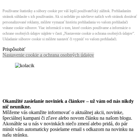
Používame štatistiky a súbory cookie pre váš lepší používateľský zážitok. Prehliadaním
stránok súhlasíte s ich používaním. Ak si neželáte po návšteve našich web stránok dostávať
personalizované reklamy, môžete vymazať históriu prehliadania vo vašom prehliadači
vrátane cookie súborov. Viac informácií o tom, ktoré cookies používame a informácie o
ochrane osobných údajov nájdete v časti „Nastavenie cookie a ochrana osobných údajov“.
Ukladanie súborov cookie si môžete nastaviť či vypnúť vo vašom prehliadači.
Prispôsobiť
Nastavenie cookie a ochrana osobných údajov
Okamžité zasielanie noviniek a článkov – u
ž vám od nás nikdy
nič neunikne.
Môžeme vás okamžite informovať o aktuálnej akcii, novinke,
špeciálnej kampani či zľave alebo novom článku na našom blogu.
Akonáhle sa u nás v novinkách niečo zmení alebo pridá, do pár
minút vám automaticky posielame email s odkazom na novinku na
našu stránku.