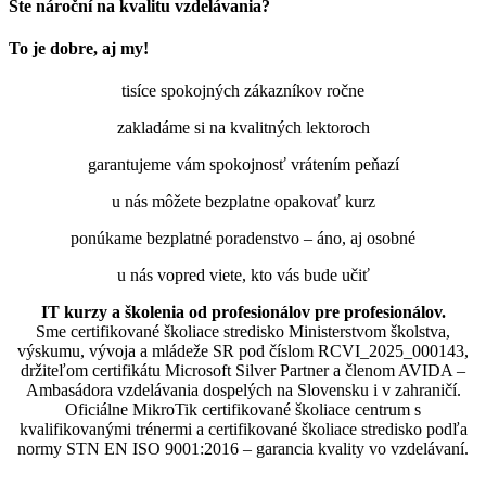
Ste nároční na kvalitu vzdelávania?
To je dobre, aj my!
tisíce spokojných zákazníkov ročne
zakladáme si na kvalitných lektoroch
garantujeme vám spokojnosť vrátením peňazí
u nás môžete bezplatne opakovať kurz
ponúkame bezplatné poradenstvo – áno, aj osobné
u nás vopred viete, kto vás bude učiť
IT kurzy a školenia od profesionálov pre profesionálov.
Sme certifikované školiace stredisko Ministerstvom školstva,
výskumu, vývoja a mládeže SR pod číslom RCVI_2025_000143,
držiteľom certifikátu Microsoft Silver Partner a členom AVIDA –
Ambasádora vzdelávania dospelých na Slovensku i v zahraničí.​​​​​​​​​​​​​​​​
Oficiálne MikroTik certifikované školiace centrum s
kvalifikovanými trénermi ​​​​​​​​​​a certifikované školiace stredisko podľa
normy STN EN ISO 9001:2016 – garancia kvality vo vzdelávaní.