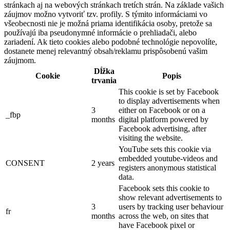
stránkach aj na webových stránkach tretích strán. Na základe vašich
záujmov možno vytvoriť tzv. profily. S týmito informáciami vo
všeobecnosti nie je možná priama identifikácia osoby, pretože sa
používajú iba pseudonymné informácie o prehliadači, alebo
zariadení. Ak tieto cookies alebo podobné technológie nepovolíte,
dostanete menej relevantný obsah/reklamu prispôsobenú vašim
záujmom.
Dĺžka
Cookie
Popis
trvania
This cookie is set by Facebook
to display advertisements when
3
either on Facebook or on a
_fbp
months
digital platform powered by
Facebook advertising, after
visiting the website.
YouTube sets this cookie via
embedded youtube-videos and
CONSENT
2 years
registers anonymous statistical
data.
Facebook sets this cookie to
show relevant advertisements to
3
users by tracking user behaviour
fr
months
across the web, on sites that
have Facebook pixel or