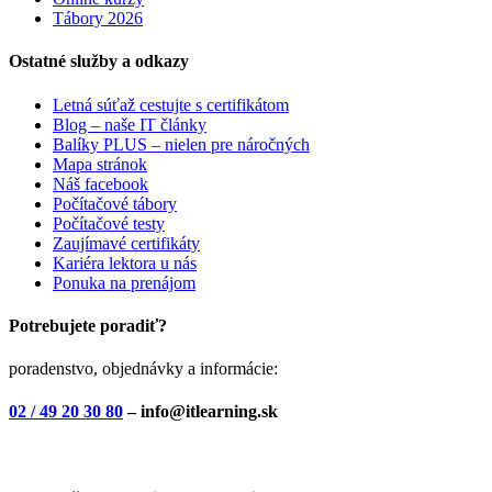
Tábory 2026
Ostatné služby a odkazy
Letná súťaž cestujte s certifikátom
Blog – naše IT články
Balíky PLUS – nielen pre náročných
Mapa stránok
Náš facebook
Počítačové tábory
Počítačové testy
Zaujímavé certifikáty
Kariéra lektora u nás
Ponuka na prenájom
Potrebujete poradiť?
poradenstvo, objednávky a informácie:
02 / 49 20 30 80
– info@itlearning.sk