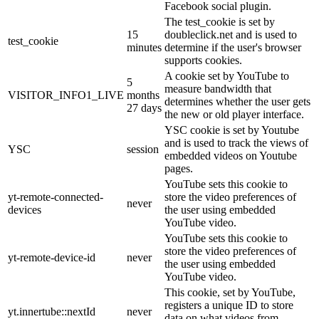
Facebook social plugin.
The test_cookie is set by
15
doubleclick.net and is used to
test_cookie
minutes
determine if the user's browser
supports cookies.
A cookie set by YouTube to
5
measure bandwidth that
VISITOR_INFO1_LIVE
months
determines whether the user gets
27 days
the new or old player interface.
YSC cookie is set by Youtube
and is used to track the views of
YSC
session
embedded videos on Youtube
pages.
YouTube sets this cookie to
yt-remote-connected-
store the video preferences of
never
devices
the user using embedded
YouTube video.
YouTube sets this cookie to
store the video preferences of
yt-remote-device-id
never
the user using embedded
YouTube video.
This cookie, set by YouTube,
registers a unique ID to store
yt.innertube::nextId
never
data on what videos from