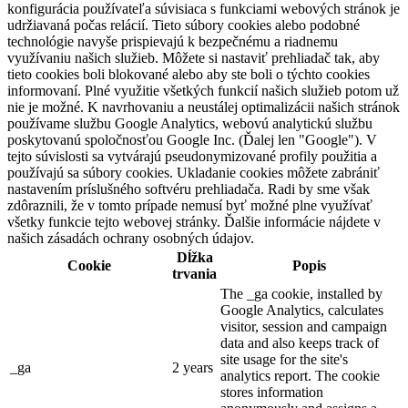
konfigurácia používateľa súvisiaca s funkciami webových stránok je
udržiavaná počas relácií. Tieto súbory cookies alebo podobné
technológie navyše prispievajú k bezpečnému a riadnemu
využívaniu našich služieb. Môžete si nastaviť prehliadač tak, aby
tieto cookies boli blokované alebo aby ste boli o týchto cookies
informovaní. Plné využitie všetkých funkcií našich služieb potom už
nie je možné. K navrhovaniu a neustálej optimalizácii našich stránok
používame službu Google Analytics, webovú analytickú službu
poskytovanú spoločnosťou Google Inc. (Ďalej len "Google"). V
tejto súvislosti sa vytvárajú pseudonymizované profily použitia a
používajú sa súbory cookies. Ukladanie cookies môžete zabrániť
nastavením príslušného softvéru prehliadača. Radi by sme však
zdôraznili, že v tomto prípade nemusí byť možné plne využívať
všetky funkcie tejto webovej stránky. Ďalšie informácie nájdete v
našich zásadách ochrany osobných údajov.
Dĺžka
Cookie
Popis
trvania
The _ga cookie, installed by
Google Analytics, calculates
visitor, session and campaign
data and also keeps track of
site usage for the site's
_ga
2 years
analytics report. The cookie
stores information