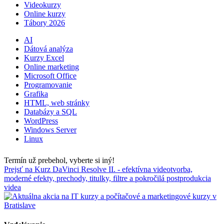
Videokurzy
Online kurzy
Tábory 2026
AI
Dátová analýza
Kurzy Excel
Online marketing
Microsoft Office
Programovanie
Grafika
HTML, web stránky
Databázy a SQL
WordPress
Windows Server
Linux
Termín už prebehol, vyberte si iný!
Prejsť na Kurz DaVinci Resolve II. - efektívna videotvorba,
moderné efekty, prechody, titulky, filtre a pokročilá postprodukcia
videa