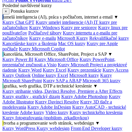
rýchlo
Pomoc s výberom
kurzu 24/7
Posledné navštívené kurzy
Ponuka kurzov
×
umelá inteligencia (AI), práca s počítačom, internet a email
▼
Kurzy Chat GPT
Kurzy umelej inteligencie (AI)
IT kurzy pre
začiatočníkov
Kurzy Windows
Kurzy pre seniorov
Kurzy linux pre
používateľov
Počítačové tábory
Kurzy internetu a e-mailu pre
začiatočníkov
Kurzy e-mailu
Microsoft Kurzy
Rekvalifikačné kurzy
Kancelárske kurzy a školenia
Mac OS kurzy
Kurzy pre Apple
počítače
Kurzy Microsoft Copilot
kancelária, Microsoft Office, SharePoint, Project a SAP
▼
Kurzy Power BI
Kurzy Microsoft Office
Kurzy PowerPoint,
prezentačné zručnosti a Visio
Kurzy Microsoft Project a projektové
riadenie
Kurzy Word
Kurzy Excel
Kurzy prezentácie
Kurzy Access
Kurzy Outlook
Online kurzy Excel
Microsoft kurzy
Kurzy
Microsoft SharePoint
Kurzy SAP a ABAP
Microsoft 365 kurzy
grafika, web grafika, DTP a technické kreslenie
▼
Kurzy strihanie videa, Davinci Resolve, Premiere a After Effects
Kurzy grafiky - grafický dizajn
Kurzy Adobe Photoshop
Kurzy
Adobe Illustrator
Kurzy Davinci Resolve
Kurzy 3D tlače a
modelovania
Kurzy Adobe InDesign
Kurzy AutoCAD - technické
kreslenie
Adobe kurzy
Video kurzy
Kurzy technického kreslenia
Kurzy fotografovania (mobilom, zrkadlovkou)
tvorba a programovanie web stránok, webdesign
▼
Kurzy WordPress
Kurzy webdesign
Front-End Developer kurzy