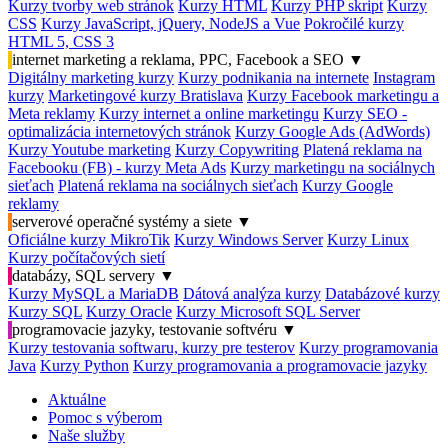
Kurzy tvorby web stránok
Kurzy HTML
Kurzy PHP skript
Kurzy
CSS
Kurzy JavaScript, jQuery, NodeJS a Vue
Pokročilé kurzy
HTML 5, CSS 3
internet marketing a reklama, PPC, Facebook a SEO
▼
Digitálny marketing kurzy
Kurzy podnikania na internete
Instagram
kurzy
Marketingové kurzy Bratislava
Kurzy Facebook marketingu a
Meta reklamy
Kurzy internet a online marketingu
Kurzy SEO -
optimalizácia internetových stránok
Kurzy Google Ads (AdWords)
Kurzy Youtube marketing
Kurzy Copywriting
Platená reklama na
Facebooku (FB) - kurzy Meta Ads
Kurzy marketingu na sociálnych
sieťach
Platená reklama na sociálnych sieťach
Kurzy Google
reklamy
serverové operačné systémy a siete
▼
Oficiálne kurzy MikroTik
Kurzy Windows Server
Kurzy Linux
Kurzy počítačových sietí
databázy, SQL servery
▼
Kurzy MySQL a MariaDB
Dátová analýza kurzy
Databázové kurzy
Kurzy SQL
Kurzy Oracle
Kurzy Microsoft SQL Server
programovacie jazyky, testovanie softvéru
▼
Kurzy testovania softwaru, kurzy pre testerov
Kurzy programovania
Java
Kurzy Python
Kurzy programovania a programovacie jazyky
Aktuálne
Pomoc s výberom
Naše služby