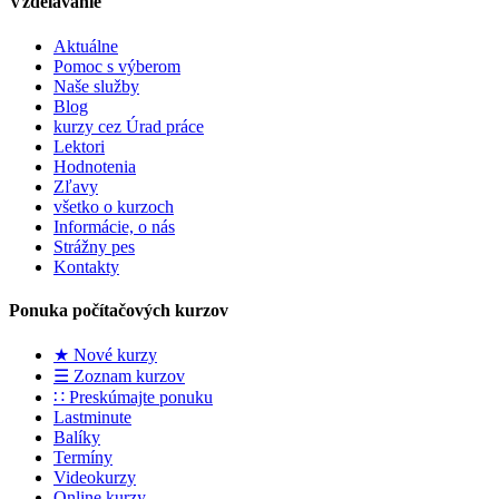
Vzdelávanie
Aktuálne
Pomoc s výberom
Naše služby
Blog
kurzy cez Úrad práce
Lektori
Hodnotenia
Zľavy
všetko o kurzoch
Informácie, o nás
Strážny pes
Kontakty
Ponuka počítačových kurzov
★ Nové kurzy
☰ Zoznam kurzov
∷ Preskúmajte ponuku
Lastminute
Balíky
Termíny
Videokurzy
Online kurzy