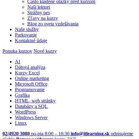
Často kladené otázky pred kurzom
Naši lektori
Strážny pes
Zľavy na kurzy
Blog zo sveta vzdelávania
Naše služby
Parkovanie
Kontaktné údaje
Ponuka kurzov
Nové kurzy
AI
Dátová analýza
Kurzy Excel
Online marketing
Microsoft Office
Programovanie
Grafika
HTML, web stránky
Databázy a SQL
WordPress
Windows Server
Linux
02/4920 3080
po-pia 8:00 – 16:30
info@itlearning.sk
odpisujeme