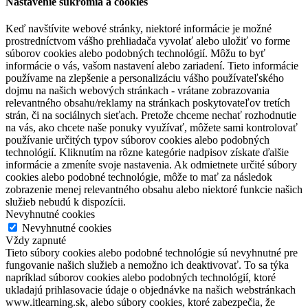
Nastavenie súkromia a cookies
Keď navštívite webové stránky, niektoré informácie je možné
prostredníctvom vášho prehliadača vyvolať alebo uložiť vo forme
súborov cookies alebo podobných technológií. Môžu to byť
informácie o vás, vašom nastavení alebo zariadení. Tieto informácie
používame na zlepšenie a personalizáciu vášho používateľského
dojmu na našich webových stránkach - vrátane zobrazovania
relevantného obsahu/reklamy na stránkach poskytovateľov tretích
strán, či na sociálnych sieťach. Pretože chceme nechať rozhodnutie
na vás, ako chcete naše ponuky využívať, môžete sami kontrolovať
používanie určitých typov súborov cookies alebo podobných
technológií. Kliknutím na rôzne kategórie nadpisov získate ďalšie
informácie a zmeníte svoje nastavenia. Ak odmietnete určité súbory
cookies alebo podobné technológie, môže to mať za následok
zobrazenie menej relevantného obsahu alebo niektoré funkcie našich
služieb nebudú k dispozícii.
Nevyhnutné cookies
Nevyhnutné cookies
Vždy zapnuté
Tieto súbory cookies alebo podobné technológie sú nevyhnutné pre
fungovanie našich služieb a nemožno ich deaktivovať. To sa týka
napríklad súborov cookies alebo podobných technológií, ktoré
ukladajú prihlasovacie údaje o objednávke na našich webstránkach
www.itlearning.sk, alebo súbory cookies, ktoré zabezpečia, že