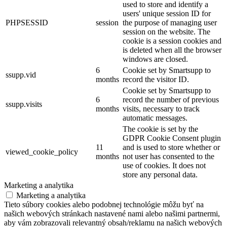
used to store and identify a
users' unique session ID for
PHPSESSID
session
the purpose of managing user
session on the website. The
cookie is a session cookies and
is deleted when all the browser
windows are closed.
6
Cookie set by Smartsupp to
ssupp.vid
months
record the visitor ID.
Cookie set by Smartsupp to
6
record the number of previous
ssupp.visits
months
visits, necessary to track
automatic messages.
The cookie is set by the
GDPR Cookie Consent plugin
11
and is used to store whether or
viewed_cookie_policy
months
not user has consented to the
use of cookies. It does not
store any personal data.
Marketing a analytika
Marketing a analytika
Tieto súbory cookies alebo podobnej technológie môžu byť na
našich webových stránkach nastavené nami alebo našimi partnermi,
aby vám zobrazovali relevantný obsah/reklamu na našich webových