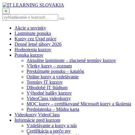
×
Akcie a novinky
Lastminute ponuka
Kurzy cez Úrad práce
Denné letné tábory 2026
Hodnotenia kurzov
Ponuka kurzov
Aktuálne lastminute – zlacnené termíny kurzov
Všetky kurzy – zoznam
Preskúmajte ponuku – katalóg
Online kurzy a vzdelávanie
Termíny IT kurzov
Dlhodobé IT štúdium
Výhodné balíky kurzov
VideoClass videokurzy
MOC kurzy – certifikované Microsoft kurzy a školenia
Predplatenka – Múdra karta
Videokurzy VideoClass
Informácie pred kurzom
Vzdelávanie a kurzy u nás
Certifikácia a prečo my